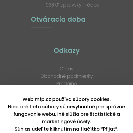
033 01 Liptovský Hrádok
Otváracia doba
Odkazy
O nás
Obchodné podmienky
Predajne
Katalógy
K stiahnutiu
Web mfp.cz používa súbory cookies.
Blog
Niektoré tieto súbory sú nevyhnutné pre správne
Kontakt
fungovanie webu, iné slúžia pre štatistické a
Kariéra
marketingové účely.
XML feed
Súhlas udelíte kliknutím na tlačítko “Přijať”.