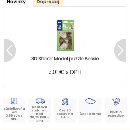
Novinky
Dopredaj
3D Sticker Model puzzle Bessie
3,01 € s DPH
Doprava
Zásielkovňa
zadarmo
Cez 20
od
Rýchla
nad
rokov na
Česká firma
3,69 EUR s
expedice
30,75 EUR s
trhu
DPH
DPH