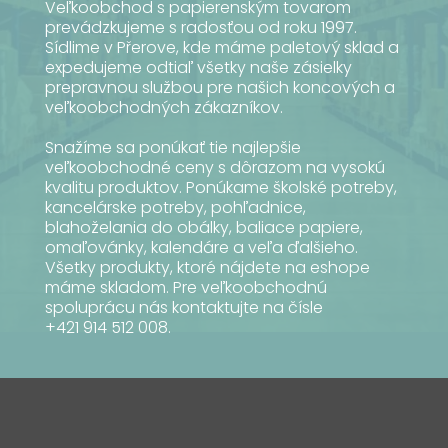
Veľkoobchod s papierenským tovarom
prevádzkujeme s radosťou od roku 1997.
Sídlime v Přerove, kde máme paletový sklad a
expedujeme odtiaľ všetky naše zásielky
prepravnou službou pre našich koncových a
veľkoobchodných zákazníkov.
Snažíme sa ponúkať tie najlepšie
veľkoobchodné ceny s dôrazom na vysokú
kvalitu produktov. Ponúkame školské potreby,
kancelárske potreby, pohľadnice,
blahoželania do obálky, baliace papiere,
omaľovánky, kalendáre a veľa ďalšieho.
Všetky produkty, ktoré nájdete na eshope
máme skladom. Pre veľkoobchodnú
spoluprácu nás kontaktujte na čísle
+421 914 512 008.