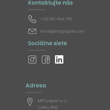
Kontaktujte nás
+421 910 454 755
infosk@mfppaper.com
Sociálne siete
Adresa
MFP papier s.r.o.
Celiny 866,