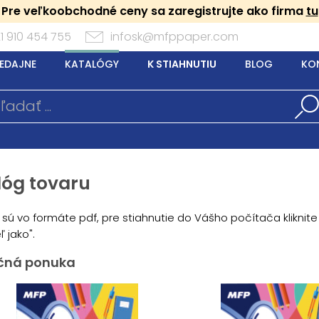
Pre veľkoobchodné ceny sa zaregistrujte ako firma
tu
1 910 454 755
infosk@mfppaper.com
EDAJNE
KATALÓGY
K STIAHNUTIU
BLOG
KO
lóg tovaru
 sú vo formáte pdf, pre stiahnutie do Vášho počítača klikni
eľ jako".
čná ponuka