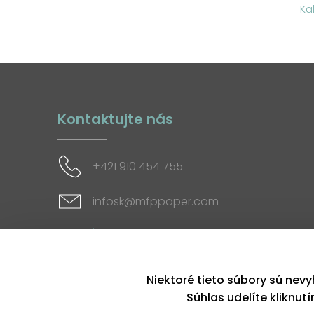
Ka
Kontaktujte nás
+421 910 454 755
infosk@mfppaper.com
Sociálne siete
Niektoré tieto súbory sú nevy
Súhlas udelíte kliknut