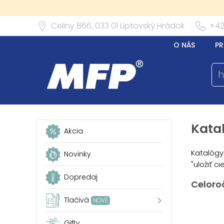
Celiny 866,
033 01
Liptovský Hrádok
+42
O NÁS
PR
Kata
Akcia
Katalógy
Novinky
"uložiť ci
Dopredaj
Celoro
Tlačivá
NOVÉ
Gifty