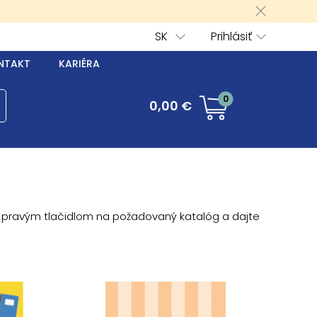
SK
Prihlásiť
NTAKT
KARIÉRA
0
0,00 €
te pravým tlačidlom na požadovaný katalóg a dajte