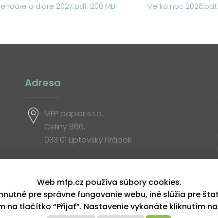
lendáre a diáre 2027.pdf, 200 MB
Veľká noc 2026.pdf
Adresa
MFP papier s.r.o.
Celiny 866,
033 01 Liptovský Hrádok
Otváracia doba
Web mfp.cz používa súbory cookies.
hnutné pre správne fungovanie webu, iné slúžia pre šta
ím na tlačítko “Přijať”. Nastavenie vykonáte kliknutím na