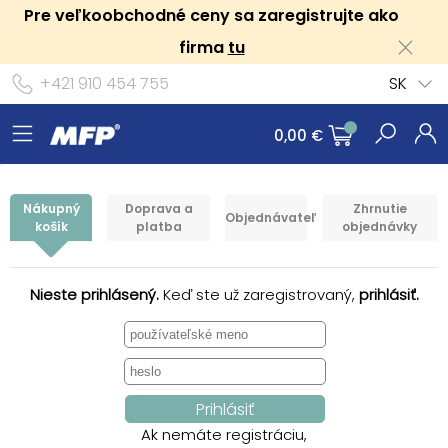
Pre veľkoobchodné ceny sa zaregistrujte ako
firma
tu
+421 910 454 755
SK
0,00 €
Nákupný
Doprava a
Zhrnutie
Objednávateľ
košík
platba
objednávky
Nieste prihlásený.
Keď ste už zaregistrovaný,
prihlásiť.
Ak nemáte registráciu,