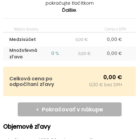
pokračujte tlačítkom
Ďalšie
.
Názov tovaru
Cena s DPH
Medzisúčet
0,00 €
0,00 €
Množsťevná
0
%
0,00 €
0,00 €
zľava
0,00 €
Celková cena po
odpočítaní zľavy
0,00 €
bez DPH
< Pokračovať v nákupe
Objemové zľavy