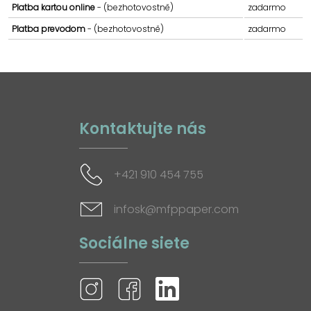
Platba kartou online
- (bezhotovostně)
zadarmo
Platba prevodom
- (bezhotovostně)
zadarmo
Kontaktujte nás
+421 910 454 755
infosk@mfppaper.com
Sociálne siete