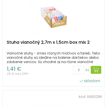
Stuha vianočný 2,7m x 1,5cm box mix 2
Vianočné stuhy - zmes rôznych motívov a farieb. Tieto
vianočné stuhy sú ideálne na balenie darčekov alebo
zdobenie vencov. Sú vhodné aj na rôzne vianočné
dekorácie. BALENIE OBSAHUJE: - 24 vianočných stúh
1,41 €
ks
Motív: zmes vianočných motívov Všetkých 24 kusov je
1,15 € bez DPH
zabalených v krabici. Uvede...
skladom
kód:
5660296