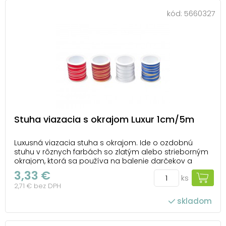
kód:
5660327
Stuha viazacia s okrajom Luxur 1cm/5m
Luxusná viazacia stuha s okrajom. Ide o ozdobnú
stuhu v rôznych farbách so zlatým alebo strieborným
okrajom, ktorá sa používa na balenie darčekov a
podobné účely. Tieto okraje dodávajú stuhe luxusnejší
3,33 €
ks
vzhľad, ktorý je vhodný na balenie darčekov alebo na
2,71 € bez DPH
špeciálne príležitosti, ako sú svadby, Via...
skladom