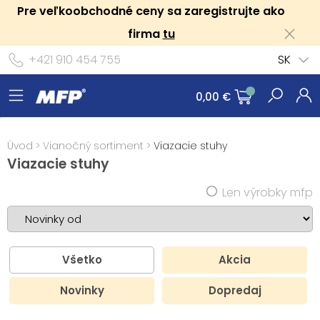
Pre veľkoobchodné ceny sa zaregistrujte ako
firma
tu
+421 910 454 755
SK
0,00 €
Úvod
>
Vianočný sortiment
>
Viazacie stuhy
Viazacie stuhy
Len výrobky mfp
Všetko
Akcia
Novinky
Dopredaj