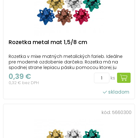
Rozetka metal mat 1,5/8 cm
Rozetka v mixe matných metalických farieb. Ideálne
pre moderné ozdobenie darčeka. Rozetka má na
spodnej strane lepiacu pásku pomocou ktorej ju
pripevníte na krabičku. Balenie: 50 ks Priemer: 80 mm
0,39 €
ks
Šírka stuhy: 15 mm Farba: strieborná, zlatá, zelená,
0,32 € bez DPH
modrá, hnedá, červená Všetkých 50 ks j...
skladom
kód:
5660300