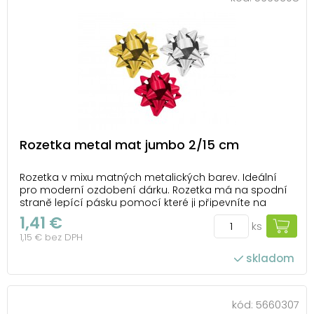
Rozetka metal mat jumbo 2/15 cm
Rozetka v mixu matných metalických barev. Ideální
pro moderní ozdobení dárku. Rozetka má na spodní
straně lepící pásku pomocí které ji připevníte na
krabičku. Balení: 6 ks Průměr: 150 mm Šířka stuhy: 20
1,41 €
ks
mm Dodáváme v mixu barev dle skladové zásoby.
1,15 € bez DPH
Uvedená cena je za 1 ks.
skladom
kód:
5660307