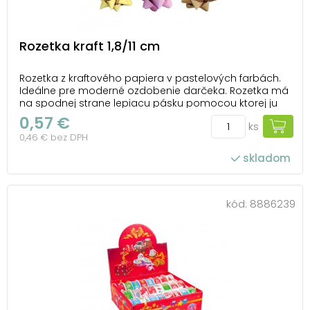
Rozetka kraft 1,8/11 cm
Rozetka z kraftového papiera v pastelových farbách.
Ideálne pre moderné ozdobenie darčeka. Rozetka má
na spodnej strane lepiacu pásku pomocou ktorej ju
pripevníte na krabičku alebo inak zabalený darček.
0,57 €
ks
Balenie: 50 ks Priemer: 110 mm Šírka stuhy: 18 mm
0,46 € bez DPH
Farba: žltá, zelená, fialová, ružová, ...
skladom
kód:
8886239