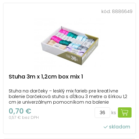
kód:
8886649
Stuha 3m x 1,2cm box mix 1
Stuha na darčeky – lesklý mix farieb pre kreatívne
balenie Darčeková stuha s dĺžkou 3 metre a šírkou 1,2
cm je univerzálnym pomocníkom na balenie
darčekov aj kreatívne tvorenie. Vďaka lesklému
0,70 €
ks
povrchu pôsobí elegantne a dodá každému balíčku
0,57 € bez DPH
či dekorácii slávnostný vzhľad. V ponuke nájdete b...
skladom
počet ks v balení: 36