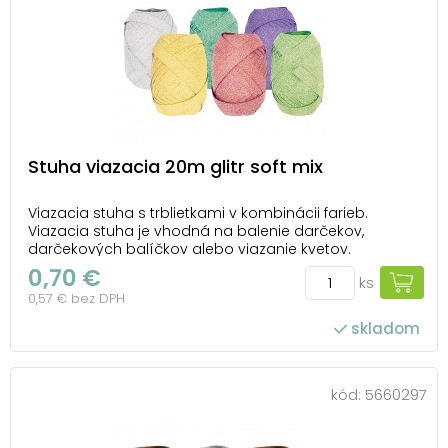
Stuha viazacia 20m glitr soft mix
Viazacia stuha s trblietkami v kombinácii farieb.
Viazacia stuha je vhodná na balenie darčekov,
darčekových balíčkov alebo viazanie kvetov.
Pretiahnutím koncov stuhy cez nožnice môžete
0,70 €
ks
vytvoriť krásne kučery a stuhu rôzne stočiť. Vďaka
0,57 € bez DPH
tomu bude váš darček krásne naaranžovaný. Dĺžka:
20 m Šír...
skladom
kód:
5660297