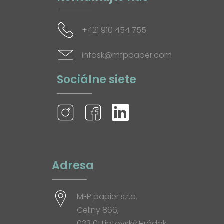
+421 910 454 755
infosk@mfppaper.com
Sociálne siete
Adresa
MFP papier s.r.o.
Celiny 866,
033 01 Liptovský Hrádok