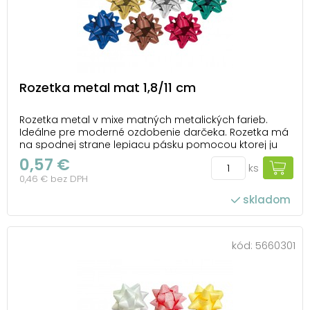
Rozetka metal mat 1,8/11 cm
Rozetka metal v mixe matných metalických farieb.
Ideálne pre moderné ozdobenie darčeka. Rozetka má
na spodnej strane lepiacu pásku pomocou ktorej ju
pripevníte na krabičku. Balenie: 50 ks Priemer: 110 mm
0,57 €
ks
Šírka stuhy: 18 mm Farba: strieborná, zlatá, zelená,
0,46 € bez DPH
modrá, hnedá, červená Všetkých ...
skladom
kód:
5660301