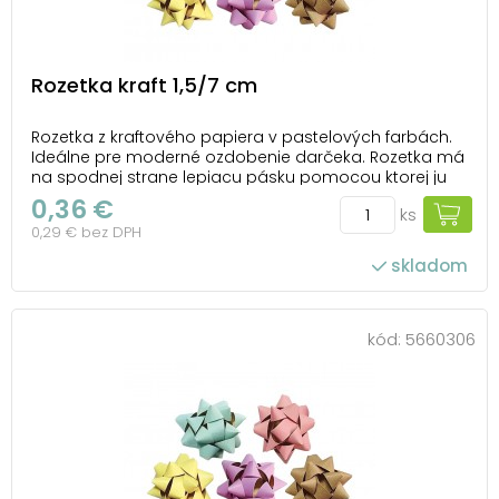
Rozetka kraft 1,5/7 cm
Rozetka z kraftového papiera v pastelových farbách.
Ideálne pre moderné ozdobenie darčeka. Rozetka má
na spodnej strane lepiacu pásku pomocou ktorej ju
pripevníte na krabičku alebo inak zabalený darček.
0,36 €
ks
Balenie: 50 ks Priemer: 70 mm Šírka stuhy: 15 mm
0,29 € bez DPH
Farba: žltá, zelená, fialová, ružová, h...
skladom
kód:
5660306