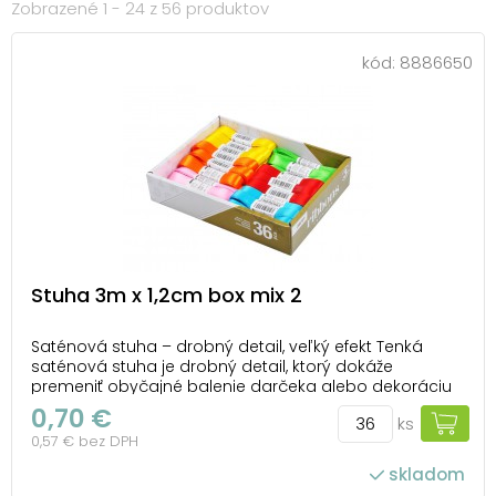
Zobrazené 1 - 24 z 56 produktov
kód:
8886650
Stuha 3m x 1,2cm box mix 2
Saténová stuha – drobný detail, veľký efekt Tenká
saténová stuha je drobný detail, ktorý dokáže
premeniť obyčajné balenie darčeka alebo dekoráciu
na niečo výnimočné. Lesklý povrch dodá eleganciu,
0,70 €
ks
farby zase hravosť – a spolu vznikne perfektná
0,57 € bez DPH
kombinácia na sviatočné aj každodenné tvorenie. ...
skladom
počet ks v balení: 36