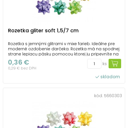
Rozetka gliter soft 1,5/7 cm
Rozetka s jemnými glitrami v mixe farieb. Ideálne pre
moderné ozdobenie darčeka. Rozetka má na spodnej
strane lepiacu pásku pomocou ktorej ju pripevníte na
krabičku alebo inak zabalený darček. Balenie: 50 ks
0,36 €
ks
Priemer: 70 mm Šírka stuhy: 15 mm Farba: fialová, biela,
0,29 € bez DPH
tmavo zelená, svetlo zelen...
skladom
kód:
5660303