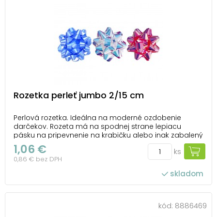
Rozetka perleť jumbo 2/15 cm
Perlová rozetka. Ideálna na moderné ozdobenie
darčekov. Rozeta má na spodnej strane lepiacu
pásku na pripevnenie na krabičku alebo inak zabalený
darček. Priemer: 150 mm Šírka stuhy: 20 mm Farba:
1,06 €
ks
fialová, strieborná, ružová dodávame v mixe farieb.
0,86 € bez DPH
Uvedená cena je za 1 ks.
skladom
kód:
8886469