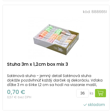
kód:
8886651
Stuha 3m x 1,2cm box mix 3
Saténová stuha – jemný detail Saténová stuha
dokáže pozdvihnúť každý darček aj dekoráciu. Vďaka
dĺžke 3 m a šírke 1,2 cm sa hodí na viazanie mašlí,
zdobenie kvetov či elegantné doplnky pri sviatočných
0,70 €
ks
príležitostiach. Lesklý saténový povrch dodá vášmu
0,57 € bez DPH
aranžmánu slávnostný nádych, zatiaľ čo ...
skladom
počet ks v balení: 36