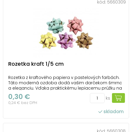
kód:
5660309
Rozetka kraft 1/5 cm
Rozetka z kraftového papiera v pastelových farbách.
Táto moderná ozdoba dodá vašim darčekom šmrnc
a eleganciu. Vďaka praktickému lepiacemu prúžku na
spodnej strane ju môžete ľahko pripevniť na
0,30 €
ks
akúkoľvek darčekovú krabičku. Ideálna na každú
0,24 € bez DPH
príležitosť, keď chcete urobiť radosť a nezabudnuteľný
do...
skladom
kód:
5660308