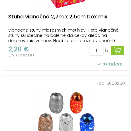
Stuha vianočná 2,7m x 2,5cm box mix
Vianočné stuhy mix rôznych motívov. Tieto vianočné
stuhy sú ideálne na balenie darčekov alebo na
dekorovanie vencov. Hodí sa aj na rôzne vianočné
zdobenie. Farba: červená, biela, modrá, šedá a zelená
2,20 €
ks
Balenie obsahuje: 24 vianočných stuh Uvedená cena
1,79 € bez DPH
je za 1 balenie.
skladom
kód:
5660260