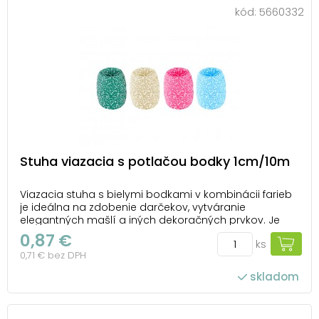
kód:
5660332
Stuha viazacia s potlačou bodky 1cm/10m
Viazacia stuha s bielymi bodkami v kombinácii farieb
je ideálna na zdobenie darčekov, vytváranie
elegantných mašlí a iných dekoračných prvkov. Je
skvelým doplnkom slávnostných balení na
0,87 €
ks
narodeniny, Vianoce alebo svadby, ktorým dodá
0,71 € bez DPH
hravý a štýlový vzhľad. Ideálna voľba na kreatívne
projekty a dek...
skladom