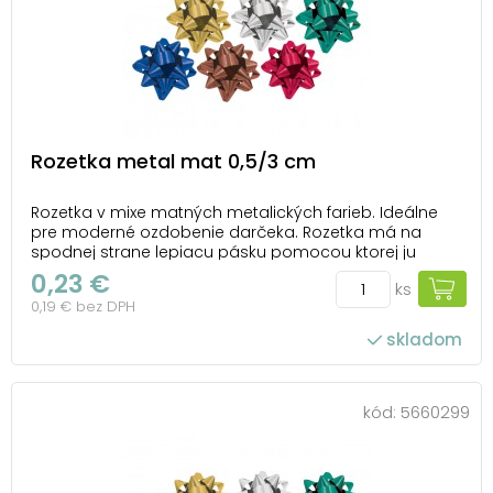
Rozetka metal mat 0,5/3 cm
Rozetka v mixe matných metalických farieb. Ideálne
pre moderné ozdobenie darčeka. Rozetka má na
spodnej strane lepiacu pásku pomocou ktorej ju
pripevníte na krabičku. Balenie: 100 ks Priemer: 30 mm
0,23 €
ks
Šírka stuhy: 5 mm Farba: strieborná, zlatá, zelená,
0,19 € bez DPH
modrá, hnedá, červená Všetkých 100 ks ...
skladom
kód:
5660299