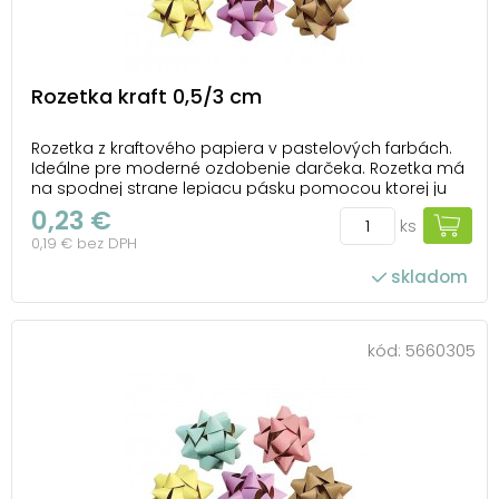
Rozetka kraft 0,5/3 cm
Rozetka z kraftového papiera v pastelových farbách.
Ideálne pre moderné ozdobenie darčeka. Rozetka má
na spodnej strane lepiacu pásku pomocou ktorej ju
pripevníte na krabičku alebo inak zabalený darček.
0,23 €
ks
Balenie: 100 ks Priemer: 30 mm Šírka stuhy: 5 mm
0,19 € bez DPH
Farba: žltá, zelená, fialová, ružová, h...
skladom
kód:
5660305