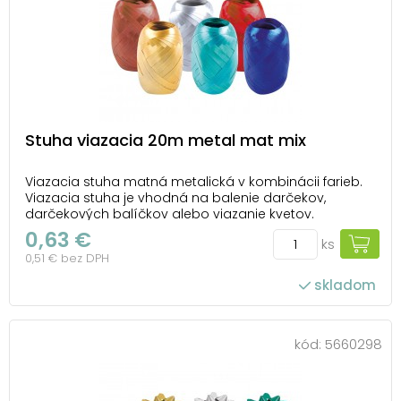
Stuha viazacia 20m metal mat mix
Viazacia stuha matná metalická v kombinácii farieb.
Viazacia stuha je vhodná na balenie darčekov,
darčekových balíčkov alebo viazanie kvetov.
Pretiahnutím koncov stuhy cez nožnice môžete
0,63 €
ks
vytvoriť krásne kučery a stuhu rôzne stočiť. Vďaka
0,51 € bez DPH
tomu bude váš darček krásne naaranžovaný. Dĺžka:
20 m Š...
skladom
kód:
5660298