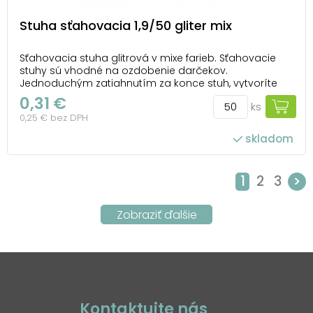
Stuha sťahovacia 1,9/50 gliter mix
Sťahovacia stuha glitrová v mixe farieb. Sťahovacie
stuhy sú vhodné na ozdobenie darčekov.
Jednoduchým zatiahnutím za konce stuh, vytvoríte
nádherný ozdobný kvet alebo mašľu. Šírka: 19 mm
0,31 €
ks
Balenie: 50 ks Dĺžka: 500 mm Farba: zlatá, červená,
0,25 € bez DPH
strieborná, fialová, šedá Všetkých 50 ks je bale...
skladom
počet ks v balení: 50
1
2
3
>
Kontaktujte nás