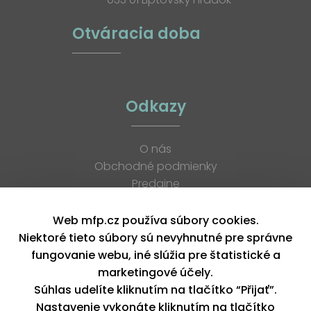
Otváracia doba
Odkazy
O nás
Obchodné podmienky
Predajne
Katalógy
K stiahnutiu
Web mfp.cz používa súbory cookies.
Blog
Niektoré tieto súbory sú nevyhnutné pre správne
Kontakt
fungovanie webu, iné slúžia pre štatistické a
Kariéra
marketingové účely.
XML feed
Súhlas udelíte kliknutím na tlačítko “Přijať”.
Nastavenie vykonáte kliknutím na tlačítko