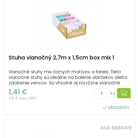
Stuha vianočný 2,7m x 1,5cm box mix 1
Vianočné stuhy mix rôznych motívov a farieb. Tieto
vianočné stuhy sú ideálne na balenie darčekov alebo
zdobenie vencov. Sú vhodné aj na rôzne vianočné
dekorácie. BALENIE OBSAHUJE: - 24 vianočných stúh
1,41 €
ks
Motív: zmes vianočných motívov Všetkých 24 kusov je
1,15 € bez DPH
zabalených v krabici. Cena je...
skladom
kód:
8886470