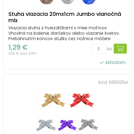
Stuha viazacia 20mx1cm Jumbo vianočná
mix
Viazacia stuha s hviezdičkami v mixe motívov.
Vhodná na balenie darčekov alebo viazanie kvetov.
Pretiahnutím koncov stužky cez nožnice môžete
vytvárať nádherné kučery a stuhu rôzne zakrútiť.
1,29 €
ks
Vďaka tomu bude Váš darček nádherne
1,05 € bez DPH
naaranžovaný. Dĺžka: 20 m Šírka: 10 mm Farba:
strieborná, hnedá, ...
skladom
kód:
5660254