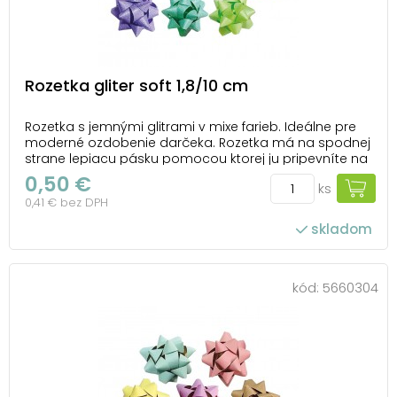
Rozetka gliter soft 1,8/10 cm
Rozetka s jemnými glitrami v mixe farieb. Ideálne pre
moderné ozdobenie darčeka. Rozetka má na spodnej
strane lepiacu pásku pomocou ktorej ju pripevníte na
krabičku alebo inak zabalený darček. Balenie: 50 ks
0,50 €
ks
Priemer: 100 mm Šírka stuhy: 18 mm Farba: fialová,
0,41 € bez DPH
biela, tmavo zelená, svetlo zele...
skladom
kód:
5660304