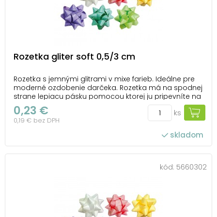
Rozetka gliter soft 0,5/3 cm
Rozetka s jemnými glitrami v mixe farieb. Ideálne pre
moderné ozdobenie darčeka. Rozetka má na spodnej
strane lepiacu pásku pomocou ktorej ju pripevníte na
krabičku alebo inak zabalený darček. Balenie: 100 ks
0,23 €
ks
Priemer: 30 mm Šírka stuhy: 5 mm Farba: fialová, biela,
0,19 € bez DPH
tmavo zelená, svetlo zelen...
skladom
kód:
5660302