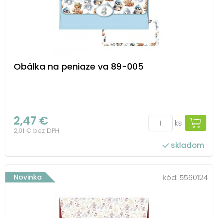
Obálka na peniaze va 89-005
2,47 €
ks
2,01 € bez DPH
skladom
Novinka
kód:
5560124