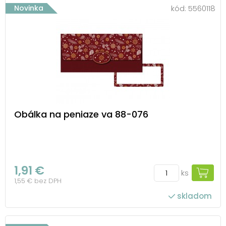
Novinka
kód:
5560118
Obálka na peniaze va 88-076
1,91 €
ks
1,55 € bez DPH
skladom