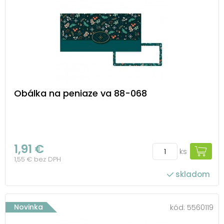
Obálka na peniaze va 88-068
1,91 €
ks
1,55 € bez DPH
skladom
Novinka
kód:
5560119