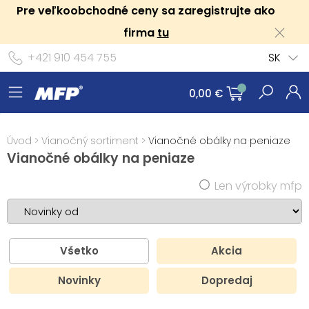
Pre veľkoobchodné ceny sa zaregistrujte ako
firma
tu
+421 910 454 755
SK
0,00 €
Úvod
>
Vianočný sortiment
>
Vianočné obálky na peniaze
Vianočné obálky na peniaze
Len výrobky mfp
Všetko
Akcia
Novinky
Dopredaj