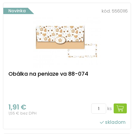
Novinka
kód:
5560116
Obálka na peniaze va 88-074
1,91 €
ks
1,55 € bez DPH
skladom