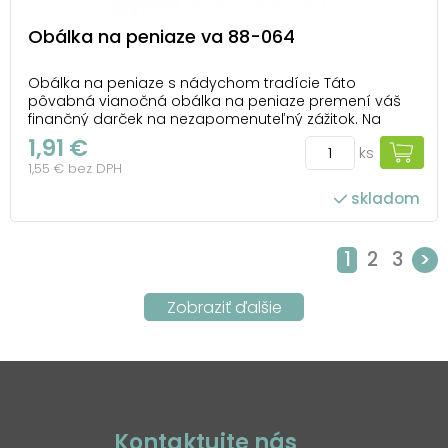
Obálka na peniaze va 88-064
Obálka na peniaze s nádychom tradície Táto
pôvabná vianočná obálka na peniaze premení váš
finančný darček na nezapomenuteľný zážitok. Na
drevenom pozadí sa snúbi kúzlo Vianoc – srdcová
1,91 €
ks
miska plná orieškov, voňavého korenia a hviezdičiek z
1,55 € bez DPH
medovníka, ktoré evokujú domácu pohodu a
radostné chvíl...
skladom
1
2
3
>
Kontaktujte nás