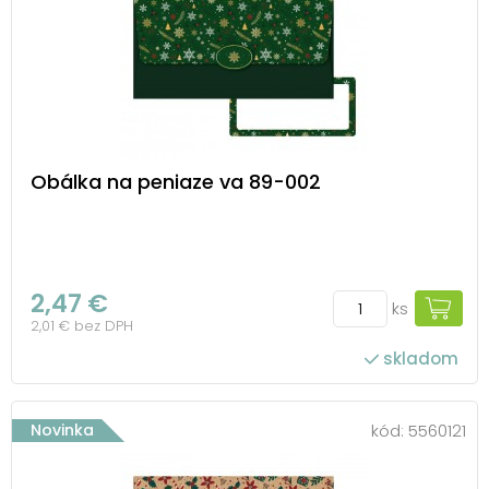
Obálka na peniaze va 89-002
2,47 €
ks
2,01 € bez DPH
skladom
Novinka
kód:
5560121