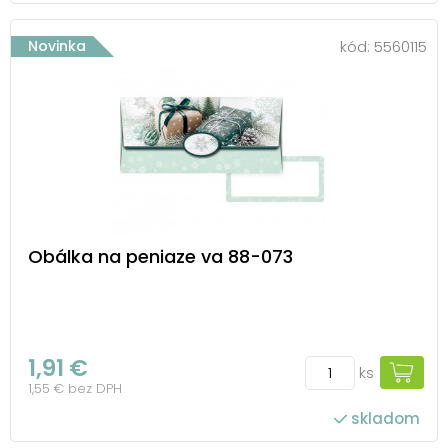
Novinka
kód:
5560115
Obálka na peniaze va 88-073
1,91 €
ks
1,55 € bez DPH
skladom