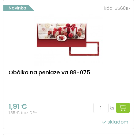
Novinka
kód:
5560117
Obálka na peniaze va 88-075
1,91 €
ks
1,55 € bez DPH
skladom