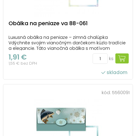
Obálka na peniaze va 88-061
Luxusná obálka na peniaze – zimná chalúpka
Vdýchnite svojim vianočným darčekom kúzlo tradície
a elegancie. Táto vianočná obálka s motívom
zasneženej chalúpky a zlatými snehovými vločkami je
1,91 €
ks
ideálna na slávnostné odovzdanie peňazí,
1,55 € bez DPH
darčekového poukazu alebo vstupeniek. Súčasťou
balenia je aj...
skladom
kód:
5560091