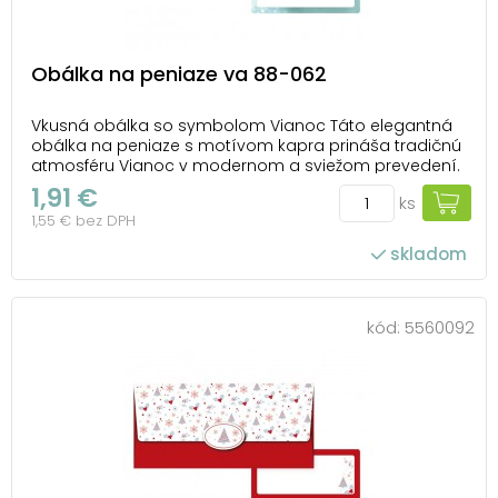
Obálka na peniaze va 88-062
Vkusná obálka so symbolom Vianoc Táto elegantná
obálka na peniaze s motívom kapra prináša tradičnú
atmosféru Vianoc v modernom a sviežom prevedení.
Kapor ako typický symbol českých sviatkov je
1,91 €
ks
doplnený jemnými snehovými vločkami a decentnými
1,55 € bez DPH
zlatými detailmi na ľadovo modrom pozadí. Obálka
je ...
skladom
kód:
5560092