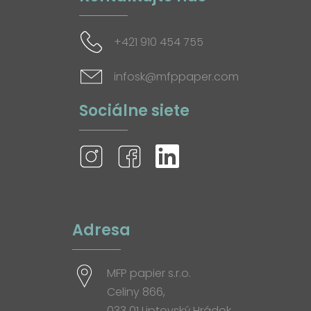
+421 910 454 755
infosk@mfppaper.com
Sociálne siete
Adresa
MFP papier s.r.o.
Celiny 866,
033 01 Liptovský Hrádok