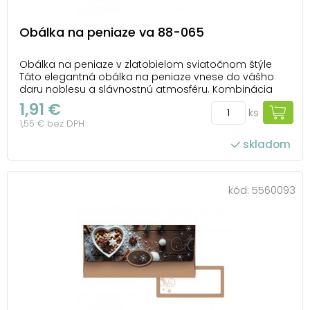
Obálka na peniaze va 88-065
Obálka na peniaze v zlatobielom sviatočnom štýle
Táto elegantná obálka na peniaze vnese do vášho
daru noblesu a slávnostnú atmosféru. Kombinácia
zlatých a perleťových ozdôb, jemné svetlo sviečky a
1,91 €
ks
decentné pozadie vytvárajú harmonický motív plný
1,55 € bez DPH
pokoja, tepla a očakávania. Obálka je ideálna na...
skladom
kód:
5560093