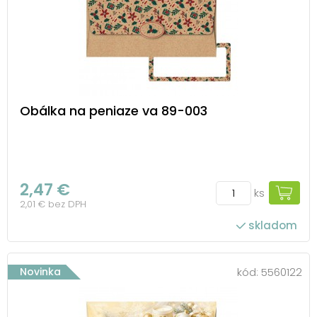
Obálka na peniaze va 89-003
2,47 €
ks
2,01 € bez DPH
skladom
Novinka
kód:
5560122