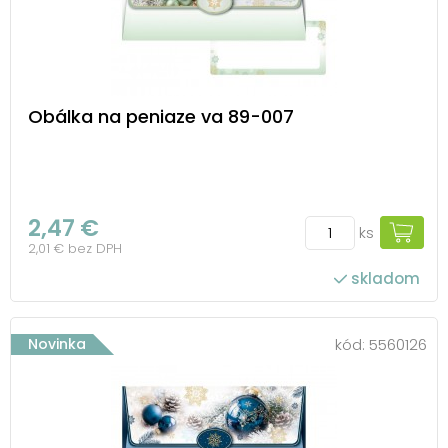
Obálka na peniaze va 89-007
2,47 €
ks
2,01 € bez DPH
skladom
Novinka
kód:
5560126