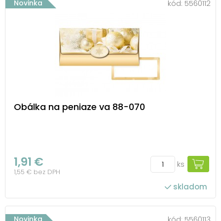
Novinka
kód:
5560112
Obálka na peniaze va 88-070
1,91 €
ks
1,55 € bez DPH
skladom
Novinka
kód:
5560113