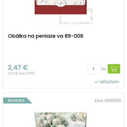
Obálka na peniaze va 89-006
2,47 €
ks
2,01 € bez DPH
skladom
Novinka
kód:
5560125