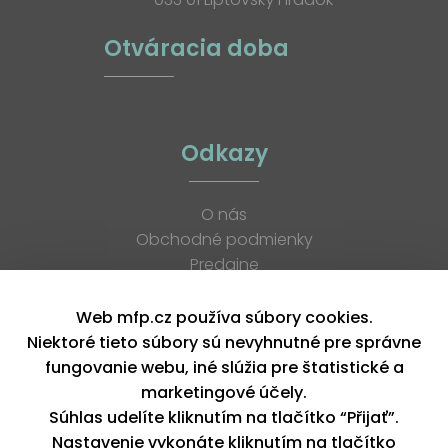
Otváracia doba
Odkazy
O nás
Obchodné podmienky
Predajne
Katalógy
K stiahnutiu
Web mfp.cz používa súbory cookies.
Blog
Niektoré tieto súbory sú nevyhnutné pre správne
Kontakt
fungovanie webu, iné slúžia pre štatistické a
Kariéra
marketingové účely.
XML feed
Súhlas udelíte kliknutím na tlačítko “Přijať”.
Nastavenie vykonáte kliknutím na tlačítko