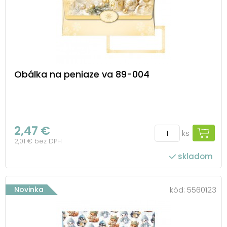
Obálka na peniaze va 89-004
2,47 €
ks
2,01 € bez DPH
skladom
Novinka
kód:
5560123