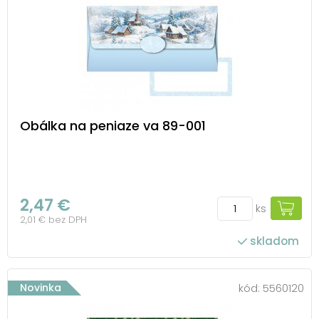
Obálka na peniaze va 89-001
2,47 €
ks
2,01 € bez DPH
skladom
Novinka
kód:
5560120