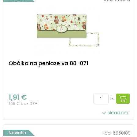
Obálka na peniaze va 88-071
1,91 €
ks
1,55 € bez DPH
skladom
Novinka
kód:
5560109