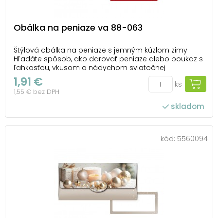
Obálka na peniaze va 88-063
Štýlová obálka na peniaze s jemným kúzlom zimy
Hľadáte spôsob, ako darovať peniaze alebo poukaz s
ľahkosťou, vkusom a nádychom sviatočnej
atmosféry? Táto elegantná obálka s motívom
1,91 €
ks
štýlizovaných stromčekov, snehových vločiek,
1,55 € bez DPH
hviezdičiek a červených bobuľ obsahuje jemnú zimnú
poéziu. Kombináci...
skladom
kód:
5560094