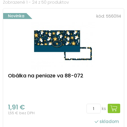
Zobrazené 1 - 24 z 50 produktov
Novinka
kód:
5560114
Obálka na peniaze va 88-072
1,91 €
ks
1,55 € bez DPH
skladom