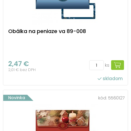
Obálka na peniaze va 89-008
2,47 €
ks
2,01 € bez DPH
skladom
Novinka
kód:
5560127