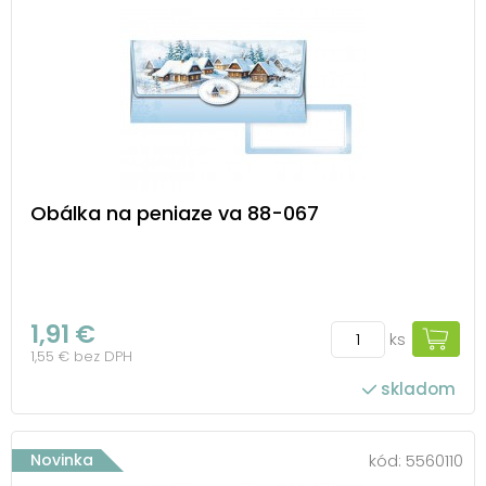
Obálka na peniaze va 88-067
1,91 €
ks
1,55 € bez DPH
skladom
Novinka
kód:
5560110