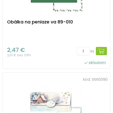
Obálka na peniaze va 89-010
2,47 €
ks
2,01 € bez DPH
skladom
kód:
5560090