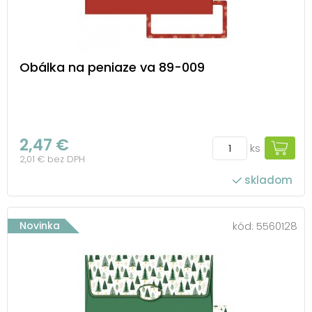
Obálka na peniaze va 89-009
2,47 €
ks
2,01 € bez DPH
skladom
Novinka
kód:
5560128