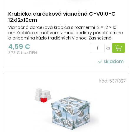
Krabička darčeková vianočná C-V010-C
12x12x10cm
Vianočná darčeková krabica s rozmermi 12 × 12 × 10
cm Krabička s motívom zimnej dedinky pôsobí útulne
a pripomína kúzlo tradičných Vianoc. Zasnežené
strechy chalúpok, ozdobené stromčeky a drobné
4,59 €
ks
vločky vytvárajú hrejivú atmosféru, vďaka ktorej sa aj
3,73 € bez DPH
obyčajný darček premení na milé prekvapenie....
skladom
kód:
5371327