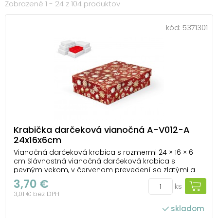
Zobrazené 1 - 24 z 104 produktov
kód:
5371301
Krabička darčeková vianočná A-V012-A
24x16x6cm
Vianočná darčeková krabica s rozmermi 24 × 16 × 6
cm Slávnostná vianočná darčeková krabica s
pevným vekom, v červenom prevedení so zlatými a
bielymi motívmi vločiek, hviezd a ozdôb. Jej elegantný
3,70 €
ks
dizajn podčiarkne kúzlo Vianoc a dodá vašim darom
3,01 € bez DPH
výnimočný vzhľad. Vďaka praktickým rozmerom je i...
skladom