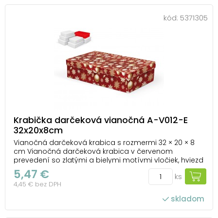
kód:
5371305
Krabička darčeková vianočná A-V012-E
32x20x8cm
Vianočná darčeková krabica s rozmermi 32 × 20 × 8
cm Vianočná darčeková krabica v červenom
prevedení so zlatými a bielymi motívmi vločiek, hviezd
a ozdôb je elegantným a praktickým riešením na
5,47 €
ks
balenie sviatočných prekvapení. Jej výrazný dizajn
4,45 € bez DPH
okamžite vytvorí kúzelnú atmosféru a dodá vašim
da...
skladom