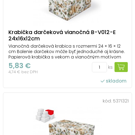
Krabička darčeková vianočná B-V012-E
24x16x12cm
Vianočná darčeková krabica s rozmermi 24 × 16 × 12
cm Balenie darčekov môže byť jednoduché aj krásne.
Papierová krabička s vekom a vianočným motívom
prírodných dekorácií, šišiek a zlatých ozdôb dodá
5,83 €
ks
darčeku sviatočný nádych a postará sa o to, aby bol
4,74 € bez DPH
bezpečne uložený. Tento produkt sa predá...
skladom
kód:
5371321