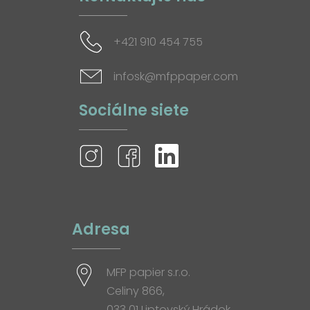
+421 910 454 755
infosk@mfppaper.com
Sociálne siete
Adresa
MFP papier s.r.o.
Celiny 866,
033 01 Liptovský Hrádok