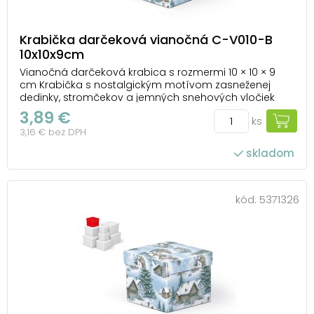
Krabička darčeková vianočná C-V010-B
10x10x9cm
Vianočná darčeková krabica s rozmermi 10 × 10 × 9
cm Krabička s nostalgickým motívom zasneženej
dedinky, stromčekov a jemných snehových vločiek
vnesie do balenia kúzelnú atmosféru zimných Vianoc.
3,89 €
ks
Je ako stvorená na menšie pozornosti – šperky,
3,16 € bez DPH
sladkosti, sviečky či drobné dekorácie. Vďaka pevné...
skladom
kód:
5371326