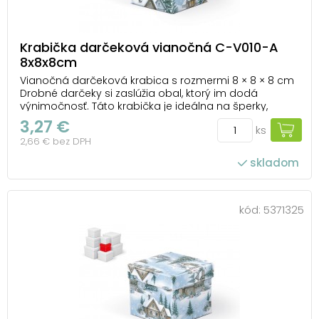
Krabička darčeková vianočná C-V010-A
8x8x8cm
Vianočná darčeková krabica s rozmermi 8 × 8 × 8 cm
Drobné darčeky si zaslúžia obal, ktorý im dodá
výnimočnosť. Táto krabička je ideálna na šperky,
pralinky, mini sviečky alebo iné malé pozornosti. Zdobí
3,27 €
ks
ju kúzelný motív zimnej dedinky – zasnežené chalúpky,
2,66 € bez DPH
vianočné stromčeky a jemné snehové vl...
skladom
kód:
5371325