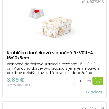
kód:
5371308
Krabička darčeková vianočná B-V011-A
16x10x8cm
Vianočná darčeková krabica s rozmermi 16 × 10 × 8
cm Vianočná darčeková krabica s jemným motívom
anjelikov a zlatých hviezdičiek vnesie do každého
balenia kúzelnú sviatočnú atmosféru. Vďaka pevnému
3,89 €
ks
prevedeniu sa do nej ľahko ukryjú drobné darčeky,
3,16 € bez DPH
ktoré si zaslúžia výnimočnú prezentáciu. Krabi...
skladom
kód:
5371309