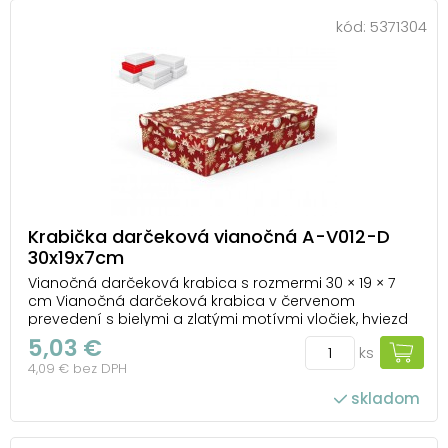
kód:
5371304
Krabička darčeková vianočná A-V012-D
30x19x7cm
Vianočná darčeková krabica s rozmermi 30 × 19 × 7
cm Vianočná darčeková krabica v červenom
prevedení s bielymi a zlatými motívmi vločiek, hviezd
a ozdôb rozžiari každý darček a dodá mu sviatočný
5,03 €
ks
nádych. Vďaka atraktívnemu vzhľadu sa stane
4,09 € bez DPH
ozdobou sama o sebe a podčiarkne kúzelnú
atmosféru Vian...
skladom