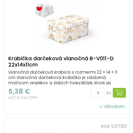
Krabička darčeková vianočná B-V011-D
22x14x11cm
Vianočná darčeková krabica s rozmermi 22 × 14 × 11
cm Vianočná darčeková krabička je zdobená
motívom anjelikov a zlatých hviezdičiek, ktoré jej
dodávajú jemný a elegantný vzhľad. Vďaka pevnému
5,38 €
ks
prevedeniu sa stáva nielen praktickým obalom, ale aj
4,37 € bez DPH
krásnou súčasťou samotného darčeka. Už pri odovz...
skladom
kód:
5371312