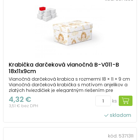
Krabička darčeková vianočná B-V011-B
18x11x9cm
Vianočná darčeková krabica s rozmermi 18 × 11 × 9 cm
Vianočná darčeková krabička s motívom anjelikov a
zlatých hviezdičiek je elegantným riešením pre
darčeky, ktoré chcete zabaliť rýchlo, prakticky a
4,32 €
ks
zároveň krásne. Krabička sama o sebe pôsobí ako
3,51 € bez DPH
malý darček, ktorý dotvára celkový dojem prekv...
skladom
kód:
5371311