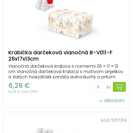
Krabička darčeková vianočná B-V011-F
26x17x13cm
Vianočná darčeková krabica s rozmermi 26 × 17 × 13
cm Vianočná darčeková krabica s motívom anjelikov
a zlatých hviezdičiek prináša jednoduchý a pritom
efektný spôsob, ako darček zabaliť. Nemusíte riešiť
6,26 €
ks
papier ani stuhy – stačí vložiť prekvapenie dovnútra a
5,09 € bez DPH
máte hotovo. Krabička pôsobí elegant...
skladom
kód:
5371314