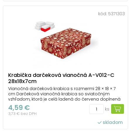
kód:
5371303
Krabička darčeková vianočná A-V012-C
28x18x7cm
Vianočná darčeková krabica s rozmermi 28 × 18 × 7
cm Darčeková vianočná krabica so sviatočným
vzhľadom, ktorá je celá ladená do červena doplnená
bielymi a zlatými motívmi vločiek, hviezd a ozdôb.
4,59 €
ks
Tento výrazný dizajn okamžite navodí kúzelnú
3,73 € bez DPH
vianočnú atmosféru a premení každý darček na
krásne z...
skladom