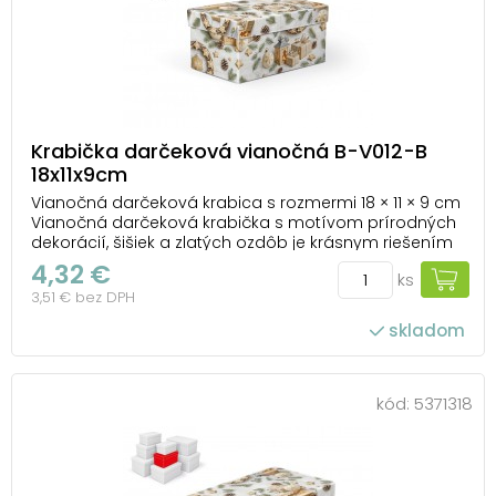
Krabička darčeková vianočná B-V012-B
18x11x9cm
Vianočná darčeková krabica s rozmermi 18 × 11 × 9 cm
Vianočná darčeková krabička s motívom prírodných
dekorácií, šišiek a zlatých ozdôb je krásnym riešením
pre každého, kto chce mať darček zabalený rýchlo,
4,32 €
ks
jednoducho a zároveň štýlovo. Prírodný motív
3,51 € bez DPH
doplnený o zlaté detaily vytvára elegantný ...
skladom
kód:
5371318