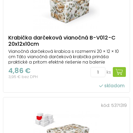
Krabička darčeková vianočná B-V012-C
20x12x10cm
Vianočná darčeková krabica s rozmermi 20 × 12 × 10
cm Táto vianočná darčeková krabička prináša
praktické a pritom efektné riešenie na balenie
vianočných darčekov. Elegantný motív s prírodnými
4,86 €
ks
dekoráciami, šiškami a zlatými prvkami dodá
3,95 € bez DPH
každému darčeku jedinečný vzhľad a dokáže
premeniť aj drob...
skladom
kód:
5371319