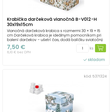
Krabička darčeková vianočná B-V012-H
30x19x15cm
Vianočná darčeková krabica s rozmermi 30 × 19 × 15
cm Darčeková krabica je ideálnym pomocníkom pri
balení darčekov – ušetrí čas, dodá balíčku sviatočný
vzhľad a zároveň ochráni jeho obsah. Hodí sa na
7,50 €
ks
knihy, kozmetiku, textil, sladkosti aj menšie hračky.
6,10 € bez DPH
Pevný materiál a praktické veko zabezpeč...
skladom
kód:
5371324