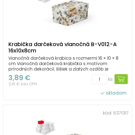
Krabička darčeková vianočná B-V012-A
16x10x8cm
Vianočná darčeková krabica s rozmermi 16 × 10 × 8
cm Vianočná darčeková krabička s motívom
prírodných dekorácií, šišiek a zlatých ozdôb je
ideálnym obalom, ktorý dodá darčeku jedinečný
3,89 €
ks
vzhľad. Vďaka pevnému materiálu spoľahlivo ochráni
3,16 € bez DPH
vložený obsah a pritom pôsobí esteticky – obal sa tak
stáv...
skladom
kód:
5371317