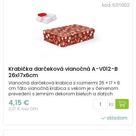
kód:
5371302
Krabička darčeková vianočná A-V012-B
26x17x6cm
Vianočná darčeková krabica s rozmermi 26 × 17 × 6
cm Táto vianočná krabica s vekom je v červenom
prevedení s jemným dekorom bielych a zlatých
vločiek, hviezd a ozdôb, ktoré jej dodávajú slávnostný
4,15 €
ks
a veselý vzhľad. Váš darček tak získa nielen ochranu,
3,37 € bez DPH
ale aj krásne balenie, ktoré podčiarkne kúz...
skladom