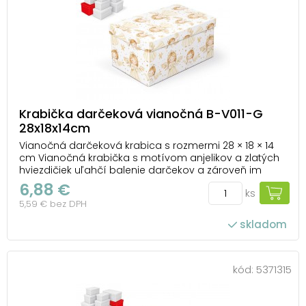
Krabička darčeková vianočná B-V011-G
28x18x14cm
Vianočná darčeková krabica s rozmermi 28 × 18 × 14
cm Vianočná krabička s motívom anjelikov a zlatých
hviezdičiek uľahčí balenie darčekov a zároveň im
dodá krásny vzhľad. Vďaka svojmu spracovaniu
6,88 €
ks
pôsobí čisto, elegantne a nie je potrebné ju ďalej
5,59 € bez DPH
zdobiť. Stačí vložiť darček dovnútra a máte pri...
skladom
kód:
5371315