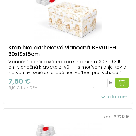
Krabička darčeková vianočná B-V011-H
30x19x15cm
Vianočná darčeková krabica s rozmermi 30 × 19 × 15
cm Vianočná krabička B-V011-H s motívom anjelikov a
zlatých hviezdičiek je ideálnou voľbou pre tých, ktorí
chcú mať balenie darčekov rýchle, jednoduché a
7,50 €
ks
zároveň reprezentatívne. Svojím vzhľadom pôsobí
6,10 € bez DPH
elegantne a dodáva daru kúzlo, ktoré k Vi...
skladom
kód:
5371316