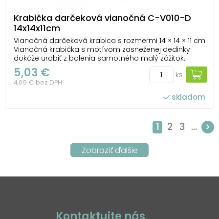
Krabička darčeková vianočná C-V010-D
14x14x11cm
Vianočná darčeková krabica s rozmermi 14 × 14 × 11 cm
Vianočná krabička s motívom zasneženej dedinky
dokáže urobiť z balenia samotného malý zážitok.
Zimná krajinka s chalúpkami a stromčekmi vytvára
5,03 €
ks
radostnú atmosféru, ktorá doplní kúzlo darčeka.
4,09 € bez DPH
Vďaka pevnému veku sa obsah nielen bezpečne
ucho...
skladom
1
2
3
...
>
Kontaktujte nás