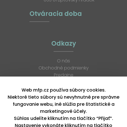
Otváracia doba
Odkazy
O nás
Obchodné podmienky
Predajne
Katalógy
K stiahnutiu
Web mfp.cz používa súbory cookies.
Blog
Niektoré tieto súbory sú nevyhnutné pre správne
Kontakt
fungovanie webu, iné slúžia pre štatistické a
Kariéra
marketingové účely.
XML feed
Súhlas udelíte kliknutím na tlačítko “Přijať”.
Nastavenie vykonáte kliknutím na tlačítko