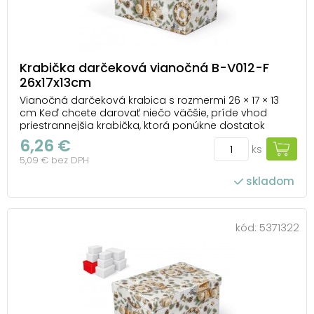
Krabička darčeková vianočná B-V012-F
26x17x13cm
Vianočná darčeková krabica s rozmermi 26 × 17 × 13
cm Keď chcete darovať niečo väčšie, príde vhod
priestrannejšia krabička, ktorá ponúkne dostatok
miesta napríklad na kozmetické sady, knihy, sviečky
6,26 €
ks
alebo viac menších drobností. Vianočný dizajn s
5,09 € bez DPH
prírodnými dekoráciami, šiškami a zlatými ozdob...
skladom
kód:
5371322