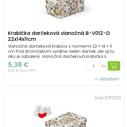
Krabička darčeková vianočná B-V012-D
22x14x11cm
Vianočná darčeková krabica s rozmermi 22 × 14 × 11
cm Pod stromčekom vynikne nielen darček, ale aj to,
ako je zabalený. Vianočná darčeková krabička s
motívom prírodných dekorácií, šišiek a zlatých ozdôb
5,38 €
ks
vnesie do balenia kúsok kúzla a darčeku dodá vzhľad,
4,37 € bez DPH
ktorý si zaslúži. Krabička je pevná a ...
skladom
kód:
5371320