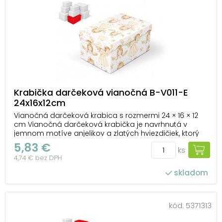
Krabička darčeková vianočná B-V011-E
24x16x12cm
Vianočná darčeková krabica s rozmermi 24 × 16 × 12
cm Vianočná darčeková krabička je navrhnutá v
jemnom motíve anjelikov a zlatých hviezdičiek, ktorý
pôsobí decentne a štýlovo. Vďaka svojmu vzhľadu
5,83 €
ks
premení každý darček na krásne zabalené
4,74 € bez DPH
prekvapenie, bez potreby ďalšej dekorácie. Krabička
tak ...
skladom
kód:
5371313