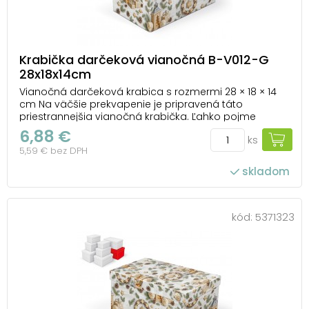
Krabička darčeková vianočná B-V012-G
28x18x14cm
Vianočná darčeková krabica s rozmermi 28 × 18 × 14
cm Na väčšie prekvapenie je pripravená táto
priestrannejšia vianočná krabička. Ľahko pojme
všetko od sladkostí cez mäkšie balíčky až po drobné
6,88 €
ks
hračky. Vianočný motív s ozdobami, šiškami a ihličím
5,59 € bez DPH
dodá baleniu sviatočný nádych a postará sa o to...
skladom
kód:
5371323