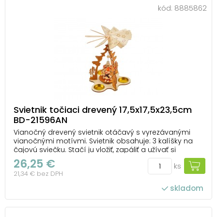
kód:
8885862
Svietnik točiaci drevený 17,5x17,5x23,5cm
BD-21596AN
Vianočný drevený svietnik otáčavý s vyrezávanými
vianočnými motívmi. Svietnik obsahuje: 3 kalíšky na
čajovú sviečku. Stačí ju vložiť, zapáliť a užívať si
vianočný čas. VAROVANIE: Horiacu sviečku nikdy
26,25 €
ks
nenechávajte bez dozoru a v dosahu detí či zvierat.
21,34 € bez DPH
Svietnik s horiacou sviečkou nenech...
skladom