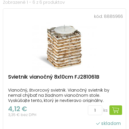
Zobrazené 1 - 6 z 6 produktov
kód:
8885966
Svietnik vianočný 8x10cm FJ281061B
Vianočný, štvorcový svietnik. Vianočný svietnik by
nemal chýbať na žiadnom vianočnom stole.
Vyskúšajte tento, ktorý je nevtieravo originálny.
Uvedená cena je za 1 ks.
4,12 €
ks
3,35 € bez DPH
skladom