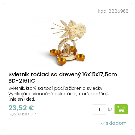
kód:
8885968
Svietnik točiaci sa drevený 16x15x17,5cm
BD-21611C
Svietnik, ktorý sa točí podľa žiarenia sviečky.
Vynikajúca vianočná dekorácia, ktorú zbožňujú
(nielen) deti.
23,52 €
ks
19,12 € bez DPH
skladom