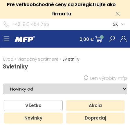
Pre veľkoobchodné ceny sa zaregistrujte ako
firma
tu
+421 910 454 755
SK
0,00 €
Úvod
>
Vianočný sortiment
>
Svietniky
Svietniky
Len výrobky mfp
Všetko
Akcia
Novinky
Dopredaj