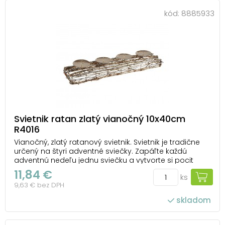
kód:
8885933
Svietnik ratan zlatý vianočný 10x40cm
R4016
Vianočný, zlatý ratanový svietnik. Svietnik je tradične
určený na štyri adventné sviečky. Zapáľte každú
adventnú nedeľu jednu sviečku a vytvorte si pocit
vianočného pokoja a ticha. Uvedená cena je za 1 ks.
11,84 €
ks
9,63 € bez DPH
skladom