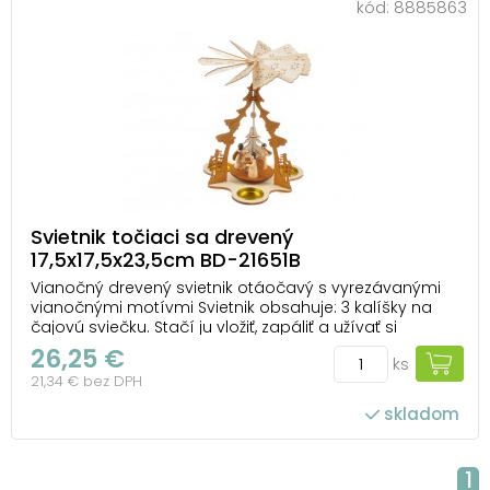
kód:
8885863
Svietnik točiaci sa drevený
17,5x17,5x23,5cm BD-21651B
Vianočný drevený svietnik otáočavý s vyrezávanými
vianočnými motívmi Svietnik obsahuje: 3 kalíšky na
čajovú sviečku. Stačí ju vložiť, zapáliť a užívať si
vianočný čas. VAROVANIE: Horiacu sviečku nikdy
26,25 €
ks
nenechávajte bez dozoru a v dosahu detí či zvierat.
21,34 € bez DPH
Svietnik s horiacou sviečkou nenechá...
skladom
1