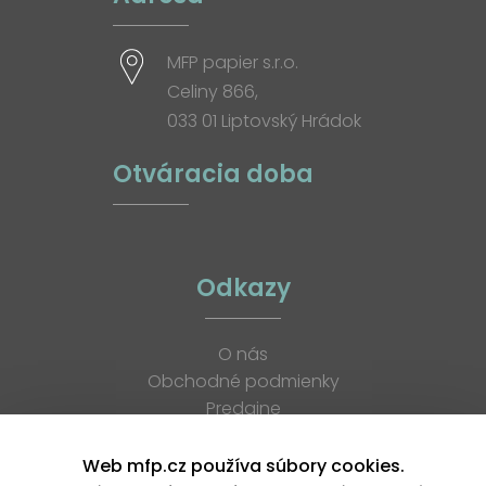
MFP papier s.r.o.
Celiny 866,
033 01 Liptovský Hrádok
Otváracia doba
Odkazy
O nás
Obchodné podmienky
Predajne
Katalógy
K stiahnutiu
Web mfp.cz používa súbory cookies.