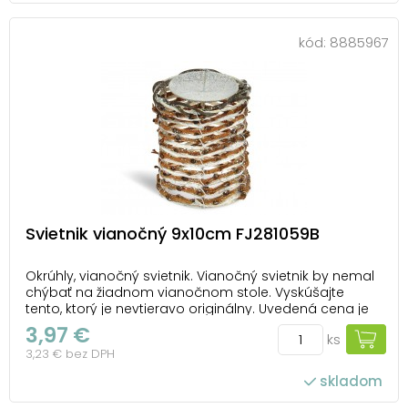
kód:
8885967
Svietnik vianočný 9x10cm FJ281059B
Okrúhly, vianočný svietnik. Vianočný svietnik by nemal
chýbať na žiadnom vianočnom stole. Vyskúšajte
tento, ktorý je nevtieravo originálny. Uvedená cena je
za 1 ks.
3,97 €
ks
3,23 € bez DPH
skladom