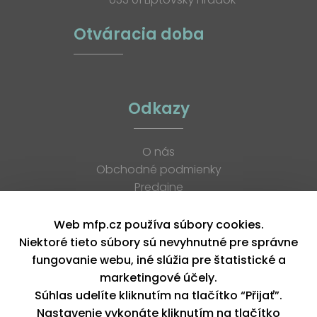
Otváracia doba
Odkazy
O nás
Obchodné podmienky
Predajne
Katalógy
K stiahnutiu
Web mfp.cz používa súbory cookies.
Blog
Niektoré tieto súbory sú nevyhnutné pre správne
Kontakt
fungovanie webu, iné slúžia pre štatistické a
Kariéra
marketingové účely.
XML feed
Súhlas udelíte kliknutím na tlačítko “Přijať”.
Nastavenie vykonáte kliknutím na tlačítko