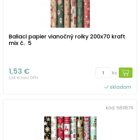
Baliaci papier vianočný rolky 200x70 kraft
mix č. 5
1,53 €
ks
1,24 € bez DPH
skladom
kód:
5811876