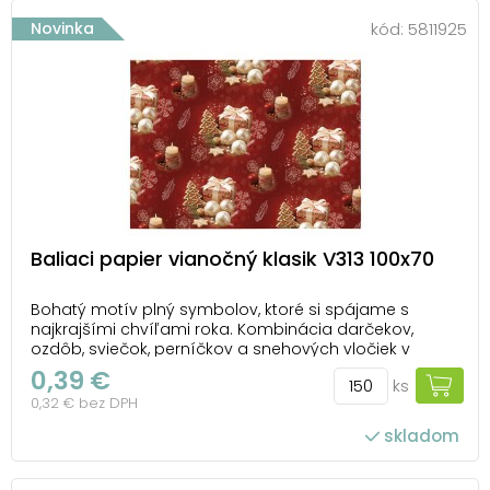
Novinka
kód:
5811925
Baliaci papier vianočný klasik V313 100x70
Bohatý motív plný symbolov, ktoré si spájame s
najkrajšími chvíľami roka. Kombinácia darčekov,
ozdôb, sviečok, perníčkov a snehových vločiek v
červených a zlatých tónoch vytvára
0,39 €
ks
neprehliadnuteľný dizajn plný detailov. Tento vianočný
0,32 € bez DPH
baliaci papier premení balenie darčekov na radostnú
súčasť sviat...
skladom
počet ks v balení: 150