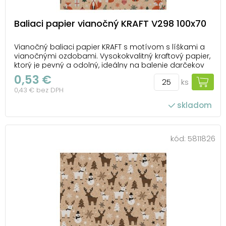
Baliaci papier vianočný KRAFT V298 100x70
Vianočný baliaci papier KRAFT s motívom s líškami a
vianočnými ozdobami. Vysokokvalitný kraftový papier,
ktorý je pevný a odolný, ideálny na balenie darčekov
všetkých tvarov a veľkostí. Urobte radosť svojim
0,53 €
ks
blízkym nielen obsahom, ale aj krásnym vzhľadom
0,43 € bez DPH
darčeka. U nás nájdete všetko, čo potre...
skladom
počet ks v balení: 25
kód:
5811826