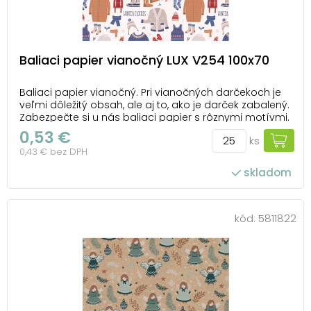
Baliaci papier vianočný LUX V254 100x70
Baliaci papier vianočný. Pri vianočných darčekoch je
veľmi dôležitý obsah, ale aj to, ako je darček zabalený.
Zabezpečte si u nás baliaci papier s rôznymi motívmi.
Nezabudnte si kúpiť aj peknú stužku a menovky na
0,53 €
ks
darček. Gramáž: 80 g Balenie: 25 ks Motív: zimné
0,43 € bez DPH
oblečenie Rozmer hárku: 1000 ...
skladom
počet ks v balení: 25
kód:
5811822