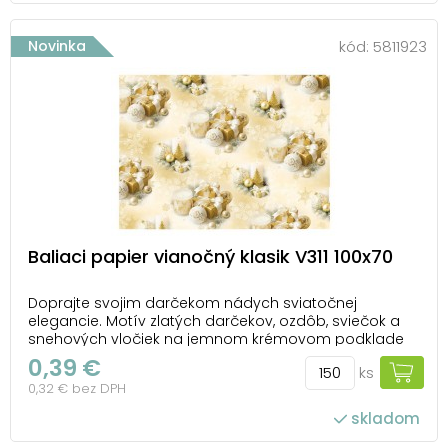
počet ks v balení: 150
Novinka
kód:
5811923
Baliaci papier vianočný klasik V311 100x70
Doprajte svojim darčekom nádych sviatočnej
elegancie. Motív zlatých darčekov, ozdôb, sviečok a
snehových vločiek na jemnom krémovom podklade
zdobí vianočný baliaci papier v luxusnom vyhotovení.
0,39 €
ks
Kombinácia svetlých odtieňov a zlatých detailov
0,32 € bez DPH
dodáva baleniu slávnostný vzhľad a krásne doplní
vianoč...
skladom
počet ks v balení: 150