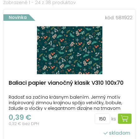
Zobrazené 1 - 24 z 38 produktov
Novinka
kód:
5811922
Baliaci papier vianočný klasik V310 100x70
Radosť sa začína krásnym balením. Jemný motív
inšpirovaný zimnou krajinou spája vetvičky, bobule,
žalude a vločky v elegantnom dizajne na tmavom
podklade. Tento vianočný baliaci papier dodá
0,39 €
ks
každému balíčku hrejivú sviatočnú atmosféru a
0,32 € bez DPH
pomôže vytvoriť čaro chvíľ strávených s blízkymi.
Skvelá voľb...
skladom