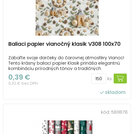
Baliaci papier vianočný klasik V308 100x70
Zabaľte svoje darčeky do čarovnej atmosféry Vianoc!
Tento krásny baliaci papier Klasik prináša elegantnú
kombináciu prírodných tónov a tradičných
vianočných motívov – od zlatistých stromčekov a
0,39 €
ks
svietiacich lampášov po jemné vločky, šišky a
0,32 € bez DPH
hviezdičky. Vzor na svetlom podklade dodáva
baliacemu ...
skladom
počet ks v balení: 150
kód:
5811878