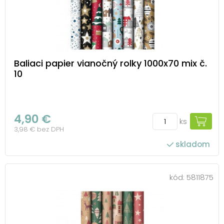
Baliaci papier vianočný rolky 1000x70 mix č.
10
4,90 €
ks
3,98 € bez DPH
skladom
kód:
5811875