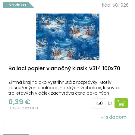
Novinka
kód:
5811926
Baliaci papier vianočný klasik V314 100x70
Zimná krajina ako vystrihnutá z rozprávky. Motív
zasnežených chalúpok, horských vrcholkov, lesov a
trblietavých vločiek zachytáva čaro pokojných
zimných večerov. Vianočný baliaci papier s touto
0,39 €
ks
malebnou scenériou zaujme množstvom detailov a
0,32 € bez DPH
premení každý darček na krásnu súčasť sviatočných
chvíľ....
skladom
počet ks v balení: 150