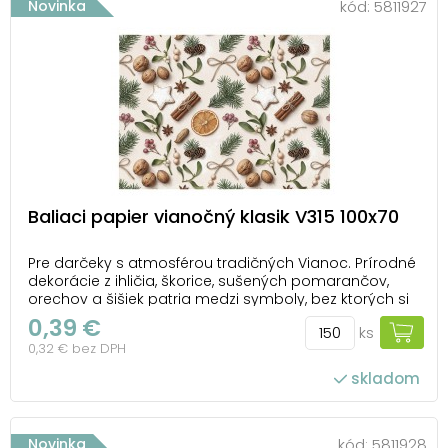
Novinka
kód:
5811927
Baliaci papier vianočný klasik V315 100x70
Pre darčeky s atmosférou tradičných Vianoc. Prírodné
dekorácie z ihličia, škorice, sušených pomarančov,
orechov a šišiek patria medzi symboly, bez ktorých si
mnoho ľudí sviatočné obdobie ani nevie predstaviť.
0,39 €
ks
Vianočný baliaci papier inšpirovaný týmito prvkami
0,32 € bez DPH
prináša klasický motív, ktorý krásne ...
skladom
počet ks v balení: 150
Novinka
kód:
5811928