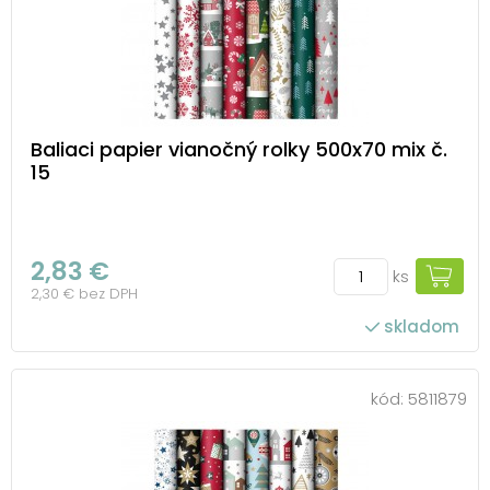
Baliaci papier vianočný rolky 500x70 mix č.
15
2,83 €
ks
2,30 € bez DPH
skladom
kód:
5811879