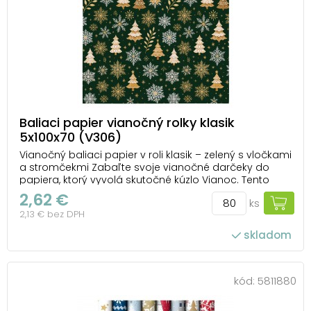
Baliaci papier vianočný rolky klasik
5x100x70 (V306)
Vianočný baliaci papier v roli klasik – zelený s vločkami
a stromčekmi Zabaľte svoje vianočné darčeky do
papiera, ktorý vyvolá skutočné kúzlo Vianoc. Tento
vianočný baliaci papier klasik vyniká tmavozeleným
2,62 €
ks
podkladom, na ktorom sa lesknú zlaté a biele
2,13 € bez DPH
snehové vločky a vianočné stromčeky. Spoje...
skladom
počet ks v balení: 80
kód:
5811880