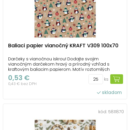
Baliaci papier vianočný KRAFT V309 100x70
Darčeky s vianočnou iskrou! Dodajte svojim
vianočným darčekom hravý a prírodný vzhľad s
kraftovým baliacim papierom. Motív roztomilých
tučniakov v zimných čiapkach, zelených vianočných
0,53 €
ks
stromčekov, snehových vločiek a červených ozdôb
0,43 € bez DPH
vykúzli úsmev na tvári každého obdarovaného. Štýlový
kraft...
skladom
počet ks v balení: 25
kód:
5811870