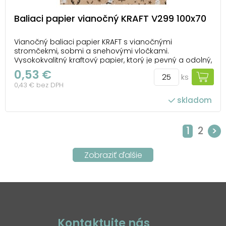
Baliaci papier vianočný KRAFT V299 100x70
Vianočný baliaci papier KRAFT s vianočnými
stromčekmi, sobmi a snehovými vločkami.
Vysokokvalitný kraftový papier, ktorý je pevný a odolný,
ideálny na balenie darčekov všetkých tvarov a
0,53 €
ks
veľkostí. Urobte radosť svojim blízkym nielen
0,43 € bez DPH
obsahom, ale aj krásnym vzhľadom darčeka. U nás
nájdete všetko, ...
skladom
počet ks v balení: 25
1
2
>
Kontaktujte nás