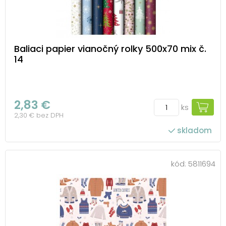
Baliaci papier vianočný rolky 500x70 mix č.
14
2,83 €
ks
2,30 € bez DPH
skladom
kód:
5811694