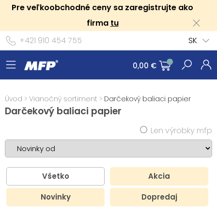
Pre veľkoobchodné ceny sa zaregistrujte ako
firma
tu
+421 910 454 755
SK
0,00 €
Úvod
>
Vianočný sortiment
>
Darčekový baliaci papier
Darčekový baliaci papier
Len výrobky mfp
Všetko
Akcia
Novinky
Dopredaj