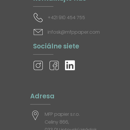
+421 910 454 755
infosk@mfppaper.com
Sociálne siete
Adresa
MFP papier s.r.o.
Celiny 866,
033 01 Liptovský Hrádok