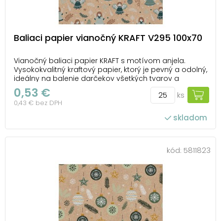
Baliaci papier vianočný KRAFT V295 100x70
Vianočný baliaci papier KRAFT s motívom anjela.
Vysokokvalitný kraftový papier, ktorý je pevný a odolný,
ideálny na balenie darčekov všetkých tvarov a
veľkostí. Urobte radosť svojim blízkym nielen
0,53 €
ks
obsahom, ale aj krásnym vzhľadom darčeka. U nás
0,43 € bez DPH
nájdete všetko, čo potrebujete na dokonalé zabaleni...
skladom
počet ks v balení: 25
kód:
5811823