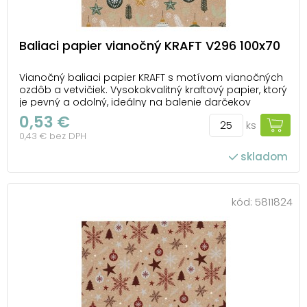
Baliaci papier vianočný KRAFT V296 100x70
Vianočný baliaci papier KRAFT s motívom vianočných
ozdôb a vetvičiek. Vysokokvalitný kraftový papier, ktorý
je pevný a odolný, ideálny na balenie darčekov
všetkých tvarov a veľkostí. Urobte radosť svojim
0,53 €
ks
blízkym nielen obsahom, ale aj krásnym vzhľadom
0,43 € bez DPH
darčeka. U nás nájdete všetko, čo potrebujete...
skladom
počet ks v balení: 25
kód:
5811824