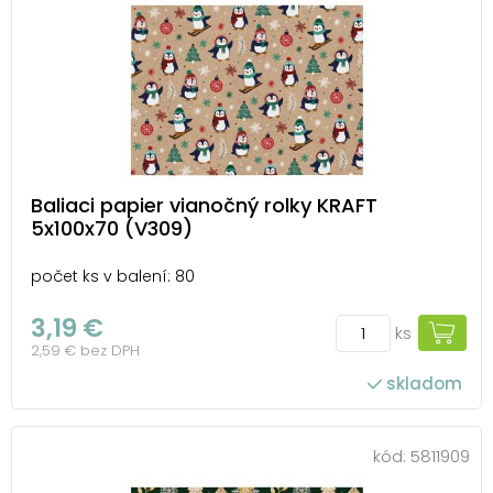
Baliaci papier vianočný rolky KRAFT
5x100x70 (V309)
počet ks v balení: 80
3,19 €
ks
2,59 € bez DPH
skladom
kód:
5811909