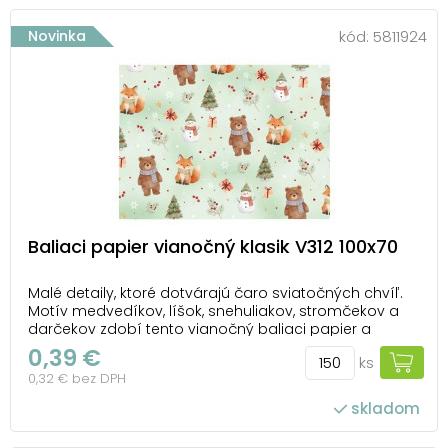
Novinka
kód:
5811924
Baliaci papier vianočný klasik V312 100x70
Malé detaily, ktoré dotvárajú čaro sviatočných chvíľ.
Motív medvedíkov, líšok, snehuliakov, stromčekov a
darčekov zdobí tento vianočný baliaci papier a
prináša hravú kombináciu zimných symbolov, ktoré
0,39 €
ks
neodmysliteľne patria k obdobiu plnému radosti a
0,32 € bez DPH
prekvapení. Jemné farby a ilustrácie plné milýc...
skladom
počet ks v balení: 150