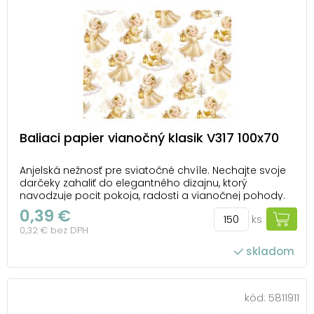
Baliaci papier vianočný klasik V317 100x70
Anjelská nežnosť pre sviatočné chvíle. Nechajte svoje
darčeky zahaliť do elegantného dizajnu, ktorý
navodzuje pocit pokoja, radosti a vianočnej pohody.
Anjelici s lampášikmi dodávajú každému darčeku
0,39 €
ks
výnimočný a slávnostný vzhľad. Tento vianočný
0,32 € bez DPH
baliaci papier s anjelikmi krásne doplní darčeky pre...
skladom
počet ks v balení: 150
kód:
5811911