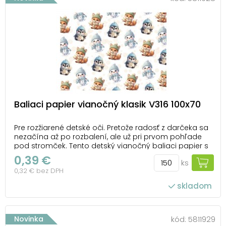
Baliaci papier vianočný klasik V316 100x70
Pre rozžiarené detské oči. Pretože radosť z darčeka sa
nezačína až po rozbalení, ale už pri prvom pohľade
pod stromček. Tento detský vianočný baliaci papier s
roztomilými líškami, tučniakmi a snehuliakmi premení
0,39 €
ks
každý darček na čarovné vianočné prekvapenie.
0,32 € bez DPH
Jemný zimný motív doplnený snehovými vl...
skladom
počet ks v balení: 150
Novinka
kód:
5811929