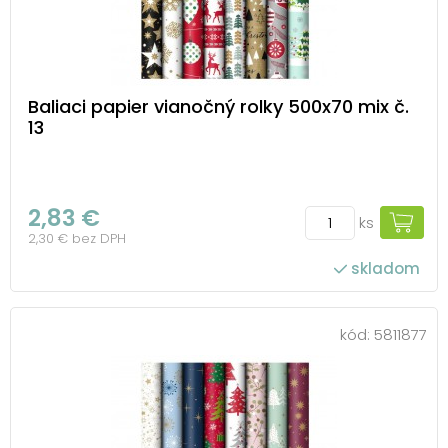
Baliaci papier vianočný rolky 500x70 mix č.
13
2,83 €
ks
2,30 € bez DPH
skladom
kód:
5811877