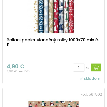
Baliaci papier vianočný rolky 1000x70 mix č.
11
4,90 €
ks
3,98 € bez DPH
skladom
kód:
5811862