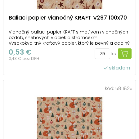
Baliaci papier vianočný KRAFT V297 100x70
Vianočný baliaci papier KRAFT s motívom vianočných
ozdôb, snehových vločiek a stromčekmi.
Vysokokvalitný kraftový papier, ktorý je pevný a odolný,
ideálny na balenie darčekov všetkých tvarov a
0,53 €
ks
veľkostí. Urobte radosť svojim blízkym nielen
0,43 € bez DPH
obsahom, ale aj krásnym vzhľadom darčeka. U nás
nájdete v...
skladom
počet ks v balení: 25
kód:
5811825