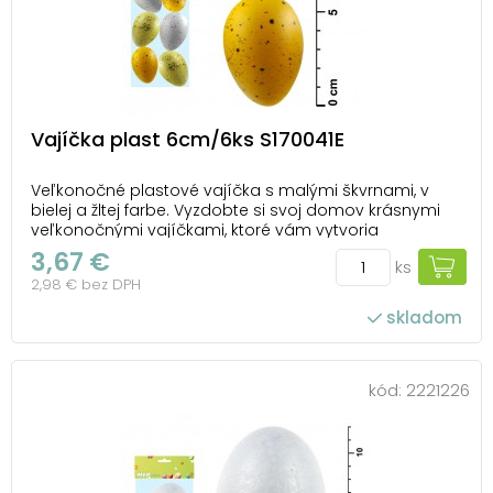
Vajíčka plast 6cm/6ks S170041E
Veľkonočné plastové vajíčka s malými škvrnami, v
bielej a žltej farbe. Vyzdobte si svoj domov krásnymi
veľkonočnými vajíčkami, ktoré vám vytvoria
očarujúcu atmosféru Veľkej noci! Túto dekoráciu
3,67 €
ks
môžete použiť na dekorovanie veľkonočných vencov
2,98 € bez DPH
alebo vetvičiek. Vajíčka majú šnúrku na zavesenie B...
skladom
kód:
2221226