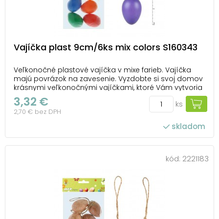
Vajíčka plast 9cm/6ks mix colors S160343
Veľkonočné plastové vajíčka v mixe farieb. Vajíčka
majú povrázok na zavesenie. Vyzdobte si svoj domov
krásnymi veľkonočnými vajíčkami, ktoré Vám vytvoria
očarujúcu atmosféru Veľkej noci! Túto dekoráciu
3,32 €
ks
môžete použiť na dekorovanie veľkonočných vencov
2,70 € bez DPH
alebo vetvičiek. BALENIE OBSAHUJE: - 6 ks ...
skladom
kód:
2221183