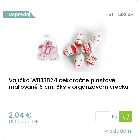
Dopredaj
kód:
1043045
Vajíčko W033824 dekoračné plastové
maľované 6 cm, 6ks v organzovom vrecku
2,04 €
ks
1,66 € bez DPH
skladom