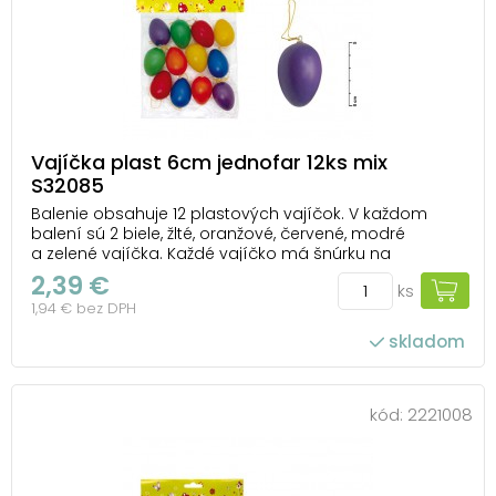
Vajíčka plast 6cm jednofar 12ks mix
S32085
Balenie obsahuje 12 plastových vajíčok. V každom
balení sú 2 biele, žlté, oranžové, červené, modré
a zelené vajíčka. Každé vajíčko má šnúrku na
zavesenie. Veľkosť vajíčka je 6 cm. Uvedená cena je
2,39 €
ks
za 1 balenie.
1,94 € bez DPH
skladom
kód:
2221008