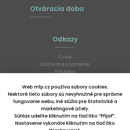
Otváracia doba
Odkazy
O nás
Obchodné podmienky
Predajne
Katalógy
K stiahnutiu
Web mfp.cz používa súbory cookies.
Blog
Niektoré tieto súbory sú nevyhnutné pre správne
Kontakt
fungovanie webu, iné slúžia pre štatistické a
Kariéra
marketingové účely.
XML feed
Súhlas udelíte kliknutím na tlačítko “Přijať”.
Nastavenie vykonáte kliknutím na tlačítko