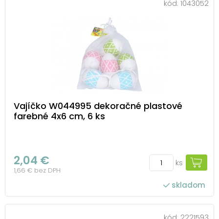
kód:
1043052
Vajíčko W044995 dekoračné plastové
farebné 4x6 cm, 6 ks
2,04 €
ks
1,66 € bez DPH
skladom
kód:
2221593