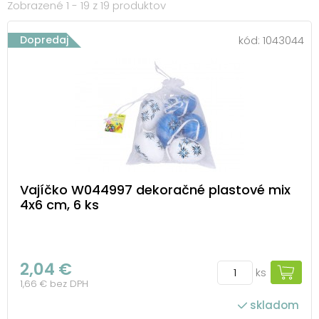
Zobrazené 1 - 19 z 19 produktov
Dopredaj
kód:
1043044
Vajíčko W044997 dekoračné plastové mix
4x6 cm, 6 ks
2,04 €
ks
1,66 € bez DPH
skladom