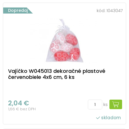
Dopredaj
kód:
1043047
Vajíčko W045013 dekoračné plastové
červenobiele 4x6 cm, 6 ks
2,04 €
ks
1,66 € bez DPH
skladom