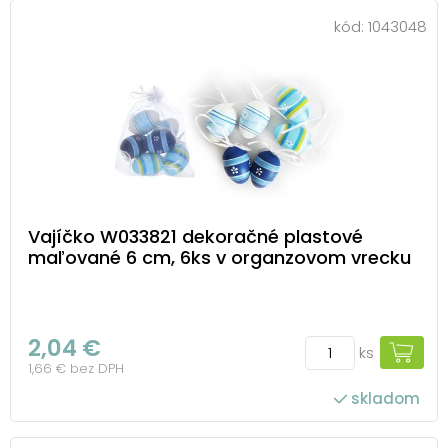
kód:
1043048
Vajíčko W033821 dekoračné plastové
maľované 6 cm, 6ks v organzovom vrecku
2,04 €
ks
1,66 € bez DPH
skladom