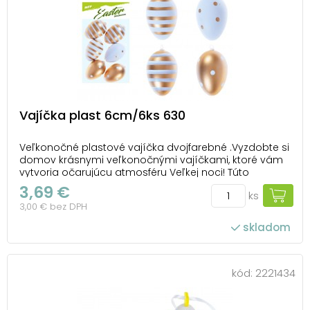
Vajíčka plast 6cm/6ks 630
Veľkonočné plastové vajíčka dvojfarebné .Vyzdobte si
domov krásnymi veľkonočnými vajíčkami, ktoré vám
vytvoria očarujúcu atmosféru Veľkej noci! Túto
dekoráciu môžete použiť na dekorovanie
3,69 €
ks
veľkonočných vencov či vetvičiek. Vajíčka majú očko
3,00 € bez DPH
na šnúrku. BALENIE OBSAHUJE: - 6 ks plastových vajíčo...
skladom
kód:
2221434