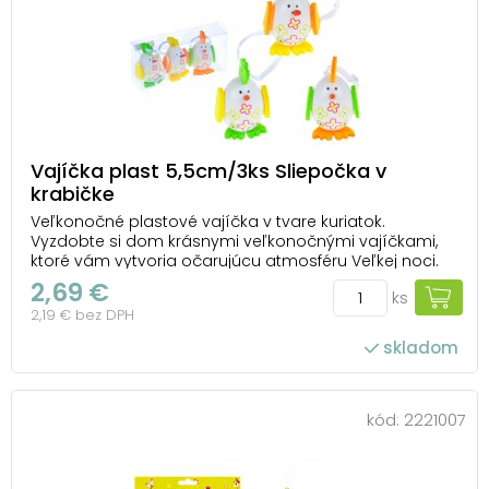
Vajíčka plast 5,5cm/3ks Sliepočka v
krabičke
Veľkonočné plastové vajíčka v tvare kuriatok.
Vyzdobte si dom krásnymi veľkonočnými vajíčkami,
ktoré vám vytvoria očarujúcu atmosféru Veľkej noci.
Túto dekoráciu môžete použiť na dekorovanie
2,69 €
ks
veľkonočných vencov či vetvičiek. Vajíčka majú šnúrku
2,19 € bez DPH
na zavesenie. BALENIE OBSAHUJE: -3 ks plastových...
skladom
kód:
2221007