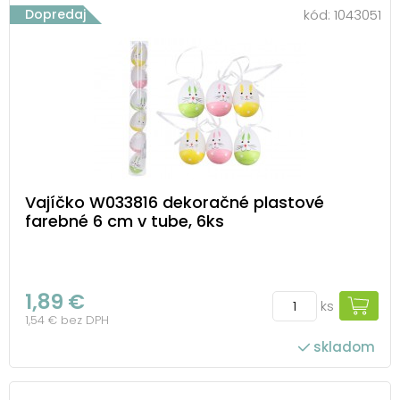
Dopredaj
kód:
1043051
Vajíčko W033816 dekoračné plastové
farebné 6 cm v tube, 6ks
1,89 €
ks
1,54 € bez DPH
skladom