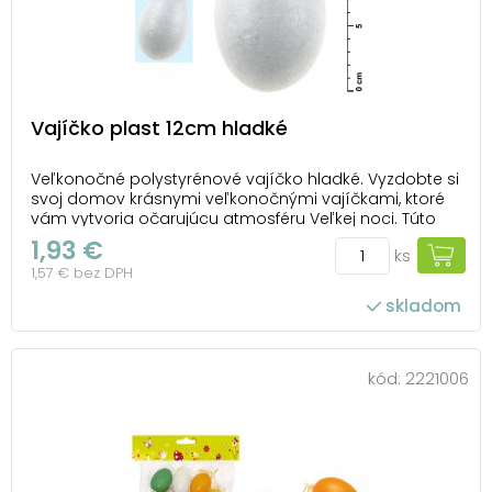
Vajíčko plast 12cm hladké
Veľkonočné polystyrénové vajíčko hladké. Vyzdobte si
svoj domov krásnymi veľkonočnými vajíčkami, ktoré
vám vytvoria očarujúcu atmosféru Veľkej noci. Túto
dekoráciu môžete použiť na dekorovanie
1,93 €
ks
veľkonočných vencov, košíkov a vetvičiek. Tieto
1,57 € bez DPH
vajíčka sú vhodné na ďalšiu tvorbu – ideálne na
maľovani...
skladom
kód:
2221006