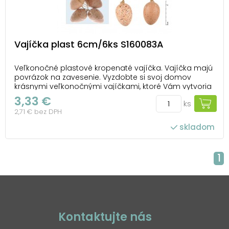
Vajíčka plast 6cm/6ks S160083A
Veľkonočné plastové kropenaté vajíčka. Vajíčka majú
povrázok na zavesenie. Vyzdobte si svoj domov
krásnymi veľkonočnými vajíčkami, ktoré Vám vytvoria
očarujúcu atmosféru Veľkej noci! Túto dekoráciu
3,33 €
ks
môžete použiť na dekorovanie veľkonočných vencov
2,71 € bez DPH
alebo vetvičiek. BALENIE OBSAHUJE: - 6 ks plas...
skladom
1
Kontaktujte nás