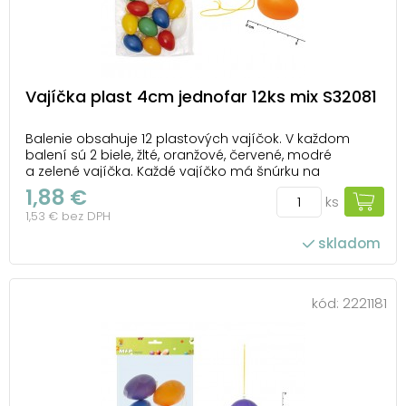
Vajíčka plast 4cm jednofar 12ks mix S32081
Balenie obsahuje 12 plastových vajíčok. V každom
balení sú 2 biele, žlté, oranžové, červené, modré
a zelené vajíčka. Každé vajíčko má šnúrku na
zavesenie. Veľkosť vajíčka je 4 cm. Uvedená cena je
1,88 €
ks
za 1 balenie.
1,53 € bez DPH
skladom
kód:
2221181