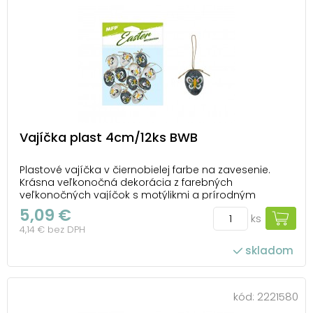
Vajíčka plast 4cm/12ks BWB
Plastové vajíčka v čiernobielej farbe na zavesenie.
Krásna veľkonočná dekorácia z farebných
veľkonočných vajíčok s motýlikmi a prírodným
povrázkom na zavesenie poslúži ako dekorácia do
5,09 €
ks
exteriéru alebo interiéru. Nalaďte sa s nami na Veľkú
4,14 € bez DPH
noc! Balenie obsahuje: - 12 ks dekorácií (vajíčka) ...
skladom
kód:
2221580