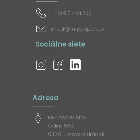
+421 910 454 755
infosk@mfppaper.com
Sociálne siete
Adresa
MFP papier s.r.o.
Celiny 866,
033 01 Liptovský Hrádok