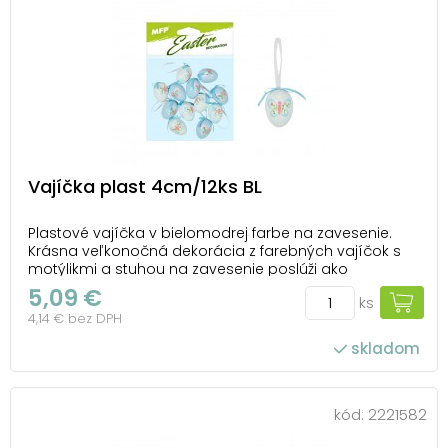
Vajíčka plast 4cm/12ks BL
Plastové vajíčka v bielomodrej farbe na zavesenie.
Krásna veľkonočná dekorácia z farebných vajíčok s
motýlikmi a stuhou na zavesenie poslúži ako
dekorácia do exteriéru alebo interiéru. Nalaďte sa s
5,09 €
ks
nami na Veľkú noc! Balenie obsahuje: -12 ks dekorácií
4,14 € bez DPH
(vajíčka) Veľkosť: 4 cm Dekorácia...
skladom
kód:
2221582