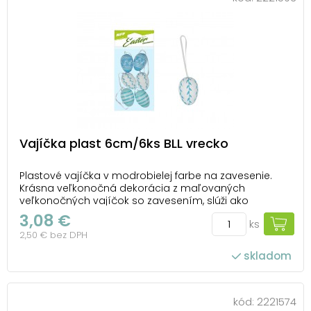
Vajíčka plast 6cm/6ks BLL vrecko
Plastové vajíčka v modrobielej farbe na zavesenie.
Krásna veľkonočná dekorácia z maľovaných
veľkonočných vajíčok so zavesením, slúži ako
dekorácia do exteriéru alebo interiéru. Nalaďte sa s
3,08 €
ks
nami na Veľkú noc! Balenie obsahuje: - 6 ks dekorácií
2,50 € bez DPH
(vajíčka) Veľkosť: 6 cm Dekorácia má šnúrku...
skladom
kód:
2221574