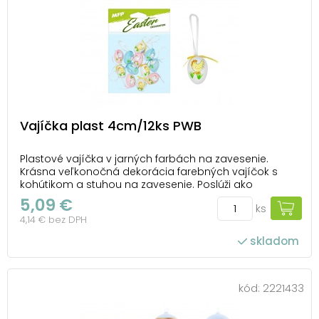
Vajíčka plast 4cm/12ks PWB
Plastové vajíčka v jarných farbách na zavesenie.
Krásna veľkonočná dekorácia farebných vajíčok s
kohútikom a stuhou na zavesenie. Poslúži ako
dekorácia do exteriéru alebo interiéru. Dekorácia má
5,09 €
ks
povrázok na zavesenie. Nalaďte sa s nami na Veľkú
4,14 € bez DPH
noc! Balenie obsahuje: - 12 ks plastových vajíčo...
skladom
kód:
2221433