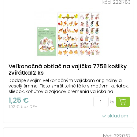
kód:
2221783
Veľkonočná obtlač na vajíčka 7758 košilky
zvířátka12 ks
Dodajte svojim veľkonočným vajíčkam originálny a
veselý šmrnc! Tieto zmrštiteľné fólie s motívmi kuriatok,
sliepok, kohútov a zajacov premenia vajíčka na
nádherné sviatočné dekorácie. Balenie obsahuje 12
1,25 €
ks
krásnych košieľok, ktoré sa počas chvíľky prispôsobia
1,02 € bez DPH
vajíčkom. Stačí fóliu navliecť, pono...
skladom
kód:
2221767