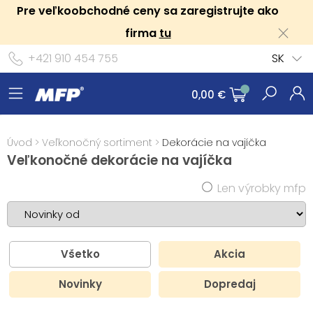
Pre veľkoobchodné ceny sa zaregistrujte ako
firma
tu
+421 910 454 755
SK
0,00 €
Úvod
>
Veľkonočný sortiment
>
Dekorácie na vajíčka
Veľkonočné dekorácie na vajíčka
Len výrobky mfp
Všetko
Akcia
Novinky
Dopredaj