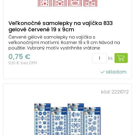
Veľkonočné samolepky na vajíčka 833
gelové červené 19 x 9cm
Červené gélové samolepky na vajíčka s
veľkonočnými motívmi. Rozmer 19 x 9 cm Návod na
použitie: Vybraný motív vystrihnite vrátane
podkladového papiera a krycej fólie. Odstráňte
0,75 €
ks
podkladový papier a zvoľte miesto pre obrázok.
0,61 € bez DPH
Použite čisté, odmastené a suché vajce. Pomocou
krycej fólie ...
skladom
kód:
2221072