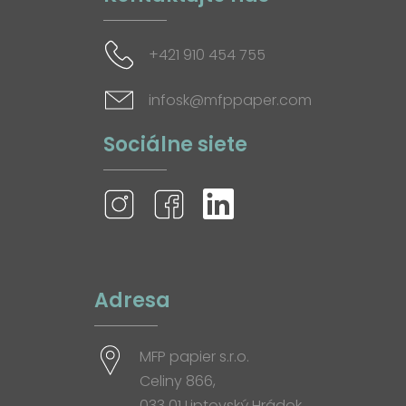
+421 910 454 755
infosk@mfppaper.com
Sociálne siete
Adresa
MFP papier s.r.o.
Celiny 866,
033 01 Liptovský Hrádok