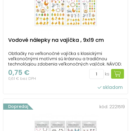
Vodové nálepky na vajíčka , 9x19 cm
Obtlačky na veľkonočné vajíčka s klasickými
veľkonočnými motívmi sú krásnou a tradičnou
technológiou zdobenia veľkonočných vajíčok. NÁVOD:
Obtlačok ponorte na niekoľko sekúnd do teplej vody,
0,75 €
ks
vyberte a položte tlačou nahor na hladkú dosku. Keď
0,61 € bez DPH
sa začne obtlačok posúvať, priložte papier s obtla...
skladom
Dopredaj
kód:
2221519