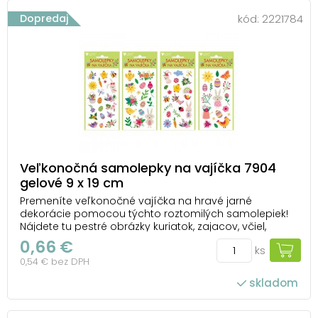
Dopredaj
kód:
2221784
Veľkonočná samolepky na vajíčka 7904
gelové 9 x 19 cm
Premeníte veľkonočné vajíčka na hravé jarné
dekorácie pomocou týchto roztomilých samolepiek!
Nájdete tu pestré obrázky kuriatok, zajacov, včiel,
vtáčikov, slniečok, farebných kvetov a samozrejme
0,66 €
ks
kraslíc. Skvelý spôsob, ako dodať svojim vajíčkam
0,54 € bez DPH
štipku jarného kúzla a originality. Zábava pre...
skladom