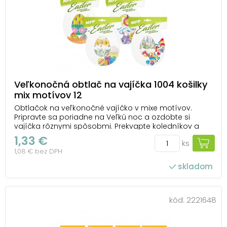
Veľkonočná obtlač na vajíčka 1004 košilky
mix motívov 12
Obtlačok na veľkonočné vajíčko v mixe motívov.
Pripravte sa poriadne na Veľkú noc a ozdobte si
vajíčka rôznymi spôsobmi. Prekvapte koledníkov a
darujte im netradične zdobené vajíčka. BALENIE
1,33 €
ks
OBSAHUJE: - 12 zmršťovacích košieľok NÁVOD: 1. Na
1,08 € bez DPH
studené uvarené vajíčko položte košieľku. 2....
skladom
kód:
2221648