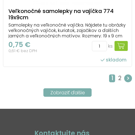
Veľkonočné samolepky na vajíčka 774
19x9cm
Samolepky na veľkonočné vajíčka. Nájdete tu obrázky
veľkonočných vajíčok, kuriatok, zajačikov a ďalších
jarných a veľkonočných motívov. Rozmery: 19 x 9 cm
Ako nalepiť samolepku na vajce: Na dekorovanie
0,75 €
ks
použite čisté odmastené a suché vajce. Odstráňte
0,61 € bez DPH
krycí papier. Opatrne odlepte vybran...
skladom
1
2
>
Kontaktujte nás