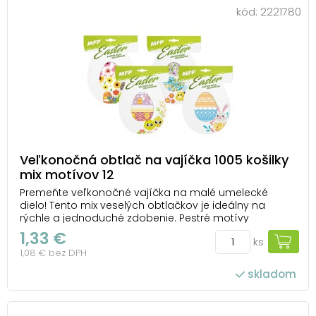
kód:
2221780
Veľkonočná obtlač na vajíčka 1005 košilky
mix motívov 12
Premeňte veľkonočné vajíčka na malé umelecké
dielo! Tento mix veselých obtlačkov je ideálny na
rýchle a jednoduché zdobenie. Pestré motívy
ponúkajú niečo pre každého – stačí si vybrať a oživiť
1,33 €
ks
vajíčka farbami a zábavou. Vytvorte si svoju vlastnú
1,08 € bez DPH
veľkonočnú kolekciu a prineste do sviatkov vesel...
skladom