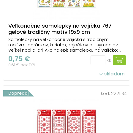
Veľkonočné samolepky na vajíčka 767
gelové tradičný motív 19x9 cm
Samolepky na veľkonočné vajíčka s tradičnými
motívmi baránkov, kuriatok, zajačikov a i. symbolov
Veľkej noci a jari. Ako nalepiť samolepku na vajíčko: 1.
Na dekorovanie použite čisté, odmastené a suché
0,75 €
ks
vajce. 2. Odstráňte krycí papier. Opatrne odlepte
0,61 € bez DPH
vybraný obrázok z podkladovej fólie. 3....
skladom
Dopredaj
kód:
2221134