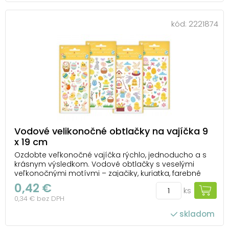
kód:
2221874
Vodové velikonočné obtlačky na vajíčka 9
x 19 cm
Ozdobte veľkonočné vajíčka rýchlo, jednoducho a s
krásnym výsledkom. Vodové obtlačky s veselými
veľkonočnými motívmi – zajačiky, kuriatka, farebné
vajíčka, kvety a jarné symboly – sú ideálne na
0,42 €
ks
tradičné zdobenie kraslíc. Ako nalepiť obtlačok na
0,34 € bez DPH
veľkonočné vajíčko: 1. Vystrihnite zvolený motív...
skladom