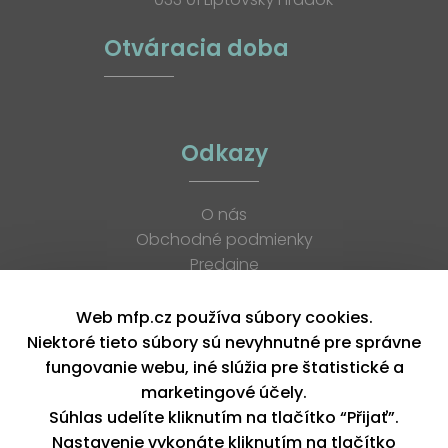
Otváracia doba
Odkazy
O nás
Obchodné podmienky
Predajne
Katalógy
K stiahnutiu
Web mfp.cz používa súbory cookies.
Blog
Niektoré tieto súbory sú nevyhnutné pre správne
Kontakt
fungovanie webu, iné slúžia pre štatistické a
Kariéra
marketingové účely.
XML feed
Súhlas udelíte kliknutím na tlačítko “Přijať”.
Nastavenie vykonáte kliknutím na tlačítko