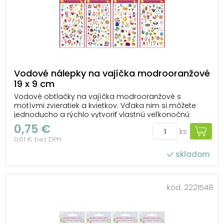
Vodové nálepky na vajíčka modrooranžové
19 x 9 cm
Vodové obtlačky na vajíčka modrooranžové s
motívmi zvieratiek a kvietkov. Vďaka nim si môžete
jednoducho a rýchlo vytvoriť vlastnú veľkonočnú
výzdobu. NÁVOD: 1. Vystrihnite zvolený motív a
0,75 €
ks
odstráňte kryciu fóliu. 2. Celý obrázok ponorte do
0,61 € bez DPH
misky s vodou, potom ho priložte na uvarené vajíčko
...
skladom
kód:
2221548