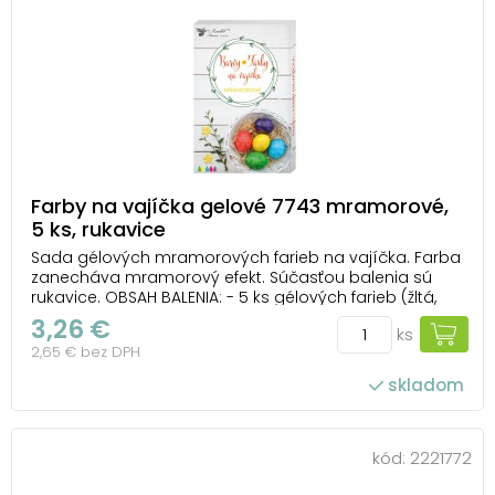
Farby na vajíčka gelové 7743 mramorové,
5 ks, rukavice
Sada gélových mramorových farieb na vajíčka. Farba
zanecháva mramorový efekt. Súčasťou balenia sú
rukavice. OBSAH BALENIA: - 5 ks gélových farieb (žltá,
fialová, červená, modrá, zelená) - rukavice NÁVOD: 1.
3,26 €
ks
Vajcia uvarte v osolenej vode. 2. Farby pomocou
2,65 € bez DPH
nožníc oddeľte. Fľaštičky s farb...
skladom
kód:
2221772