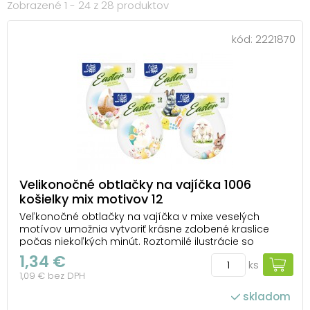
Zobrazené 1 - 24 z 28 produktov
kód:
2221870
Velikonočné obtlačky na vajíčka 1006
košielky mix motivov 12
Veľkonočné obtlačky na vajíčka v mixe veselých
motívov umožnia vytvoriť krásne zdobené kraslice
počas niekoľkých minút. Roztomilé ilustrácie so
zvieratkami a veľkonočnými symbolmi dodajú
1,34 €
ks
vajíčkam hravý a sviatočný vzhľad bez nutnosti
1,09 € bez DPH
zložitého maľovania. Košieľky sú ideálnou voľbou na
rýchle v...
skladom