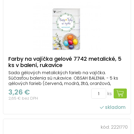
Farby na vajíčka gelové 7742 metalické, 5
ks v balení, rukavice
Sada gélových metalických farieb na vajíčka.
Súčasťou balenia sú rukavice. OBSAH BALENIA: - 5 ks
gélových farieb (červená, modrá, žltá, oranžová,
fialová) - rukavice NÁVOD: 1. Vajcia uvarte v osolenej
3,26 €
ks
vode. 2. Farby pomocou nožníc oddeľte. Fľaštičky s
2,65 € bez DPH
farbivom vložte do pohára s teplou ...
skladom
kód:
2221770