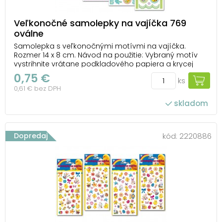
Veľkonočné samolepky na vajíčka 769
oválne
Samolepka s veľkonočnými motívmi na vajíčka.
Rozmer 14 x 8 cm. Návod na použitie: Vybraný motív
vystrihnite vrátane podkladového papiera a krycej
fólie. Odstráňte podkladový papier a zvoľte miesto
0,75 €
ks
pre obrázok. Použite čisté, odmastené a suché vajce.
0,61 € bez DPH
skladom
Dopredaj
kód:
2220886