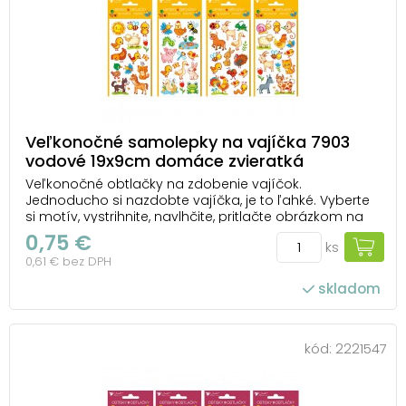
Veľkonočné samolepky na vajíčka 7903
vodové 19x9cm domáce zvieratká
Veľkonočné obtlačky na zdobenie vajíčok.
Jednoducho si nazdobte vajíčka, je to ľahké. Vyberte
si motív, vystrihnite, navlhčite, pritlačte obrázkom na
vajíčko, opatrne zložte podkladový papier a nechajte
0,75 €
ks
zaschnúť. Motív: mix motívov Uvedená cena je za 1
0,61 € bez DPH
aršík.
skladom
kód:
2221547