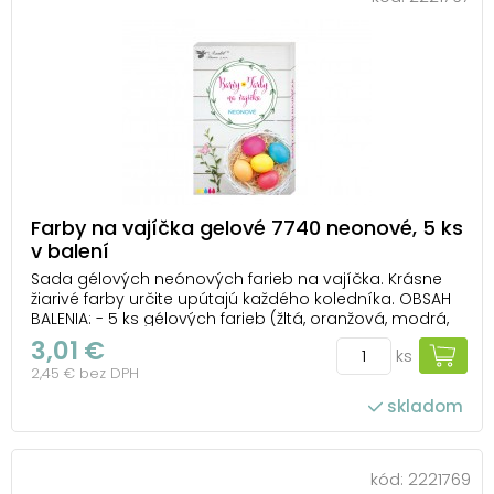
Farby na vajíčka gelové 7740 neonové, 5 ks
v balení
Sada gélových neónových farieb na vajíčka. Krásne
žiarivé farby určite upútajú každého koledníka. OBSAH
BALENIA: - 5 ks gélových farieb (žltá, oranžová, modrá,
červená, ružová) NÁVOD: 1. Vajcia uvarte v osolenej
3,01 €
ks
vode. 2. Farby pomocou nožníc oddeľte. Pri
2,45 € bez DPH
požadovanej farbe odstrihnite špi...
skladom
kód:
2221769