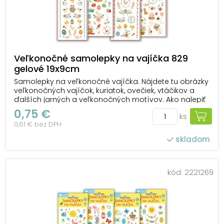
Veľkonočné samolepky na vajíčka 829
gelové 19x9cm
Samolepky na veľkonočné vajíčka. Nájdete tu obrázky
veľkonočných vajíčok, kuriatok, ovečiek, vtáčikov a
ďalších jarných a veľkonočných motívov. Ako nalepiť
samolepku na vajce: Na dekorovanie použite čisté
0,75 €
ks
odmastené a suché vajce. Odstráňte krycí papier.
0,61 € bez DPH
Opatrne odlepte vybraný obrázok z po...
skladom
kód:
2221269