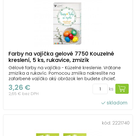
Farby na vajíčka gelové 7750 Kouzelné
kreslení, 5 ks, rukavice, zmizík
Gélové farby na vajíčka - Kúzelné kreslenie. Vrátane
zmizíka a rukavíc. Pomocou zmiíka nakreslíte na
zafarbené vajíčko aký obrázok len budete chcieť.
OBSAH BALENIA: - 5 ks gélových farieb (žltá, oranžová,
3,26 €
ks
červená, modrá, zelená) - rukavice - tekutina (4 ml) -
2,65 € bez DPH
fix NÁVOD: 1. Vajcia uvart...
skladom
kód:
2221740