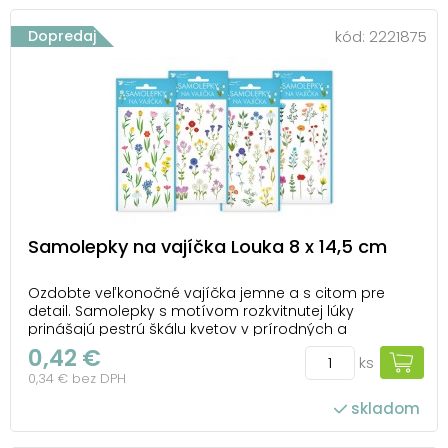
Dopredaj
kód:
2221875
Samolepky na vajíčka Louka 8 x 14,5 cm
Ozdobte veľkonočné vajíčka jemne a s citom pre
detail. Samolepky s motívom rozkvitnutej lúky
prinášajú pestrú škálu kvetov v prírodných a
pastelových farbách. Ideálna voľba pre milovníkov
0,42 €
ks
prírody aj tradičnej veľkonočnej výzdoby. NÁVOD: 1. Na
0,34 € bez DPH
dekorovanie použite čisté, odmastené a suché vajíč...
skladom