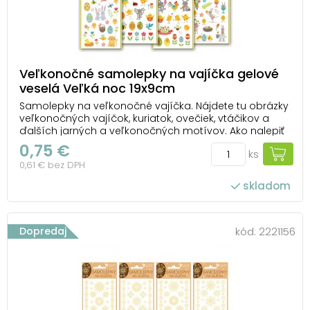
Veľkonočné samolepky na vajíčka gelové
veselá Veľká noc 19x9cm
Samolepky na veľkonočné vajíčka. Nájdete tu obrázky
veľkonočných vajíčok, kuriatok, ovečiek, vtáčikov a
ďalších jarných a veľkonočných motívov. Ako nalepiť
samolepku na vajce: Na dekorovanie použite čisté
0,75 €
ks
odmastené a suché vajce. Odstráňte krycí papier.
0,61 € bez DPH
Opatrne odlepte vybraný obrázok z podk...
skladom
Dopredaj
kód:
2221156