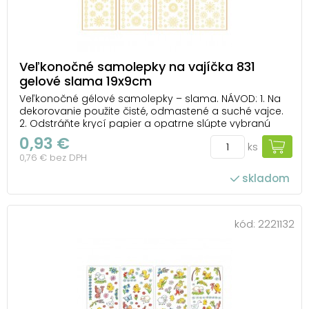
Veľkonočné samolepky na vajíčka 831
gelové slama 19x9cm
Veľkonočné gélové samolepky – slama. NÁVOD: 1. Na
dekorovanie použite čisté, odmastené a suché vajce.
2. Odstráňte krycí papier a opatrne slúpte vybranú
samolepku. 3. Lepiacou stranou priložte samolepku na
0,93 €
ks
vajíčko a uhlaďte ju. Dodávame v mixe po 4 ks podľa
0,76 € bez DPH
skladovej zásoby. Uvedená c...
skladom
kód:
2221132