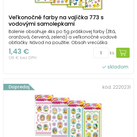
Veľkonočné farby na vajíčka 773 s
vodovými samolepkami
Balenie obsahuje 4ks po 5g práškovej farby (žltá,
oranžová, červená, zelená) a veľkonočné vodové
obtlačky. Návod na použitie: Obsah vrecúška
rozpustite v 0,5l vriacej vody a pridajte 4 lyžice octu.
1,43 €
ks
Do farebného roztoku vložte čisté, odmastené
1,16 € bez DPH
a natvrdo uvarené vajce. Po niekoľkých minútac...
skladom
Dopredaj
kód:
2220231