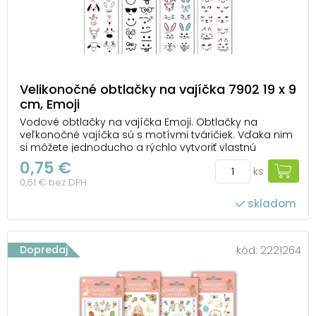
Velikonočné obtlačky na vajíčka 7902 19 x 9
cm, Emoji
Vodové obtlačky na vajíčka Emoji. Obtlačky na
veľkonočné vajíčka sú s motívmi tváričiek. Vďaka nim
si môžete jednoducho a rýchlo vytvoriť vlastnú
veľkonočnú výzdobu. NÁVOD: 1. Vystrihnite zvolený
0,75 €
ks
motív a odstráňte kryciu fóliu. 2. Celý obrázok ponorte
0,61 € bez DPH
do misky s vodou, potom ho priložte na u...
skladom
Dopredaj
kód:
2221264