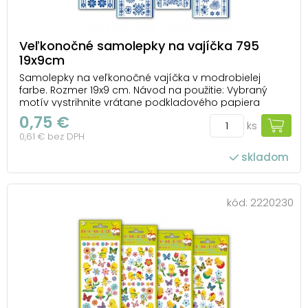
Veľkonočné samolepky na vajíčka 795
19x9cm
Samolepky na veľkonočné vajíčka v modrobielej
farbe. Rozmer 19x9 cm. Návod na použitie: Vybraný
motív vystrihnite vrátane podkladového papiera
a krycej fólie. Odstráňte podkladový papier a zvoľte
0,75 €
ks
miesto pre obrázok. Použite čisté, odmastené a suché
0,61 € bez DPH
vajce. Pomocou krycej fólie opatrne ...
skladom
kód:
2220230