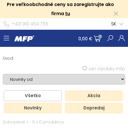
Pre veľkoobchodné ceny sa zaregistrujte ako
firma
tu
+421 910 454 755
SK
0,00 €
Úvod
Len výrobky mfp
Všetko
Akcia
Novinky
Dopredaj
Zobrazené 1 - 0 z 0 produktov