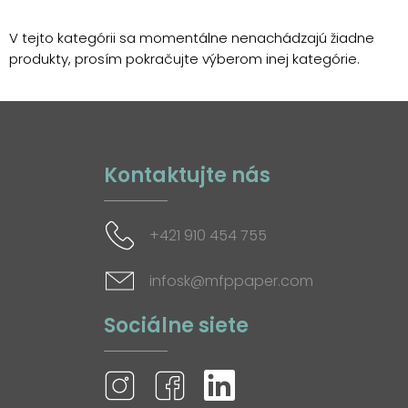
V tejto kategórii sa momentálne nenachádzajú žiadne
produkty, prosím pokračujte výberom inej kategórie.
Kontaktujte nás
+421 910 454 755
infosk@mfppaper.com
Sociálne siete