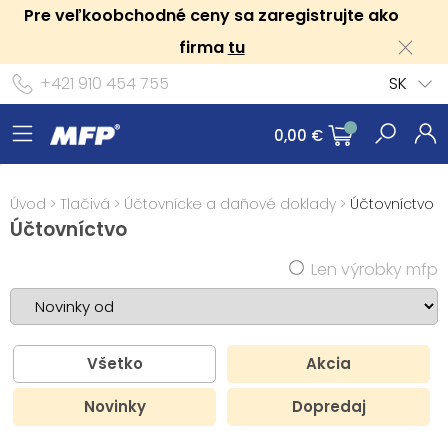
Pre veľkoobchodné ceny sa zaregistrujte ako
firma
tu
+421 910 454 755
SK
0,00 €
Úvod
>
Tlačivá
>
Účtovnícke a daňové doklady
>
Účtovníctvo
Účtovníctvo
Len výrobky mfp
Všetko
Akcia
Novinky
Dopredaj