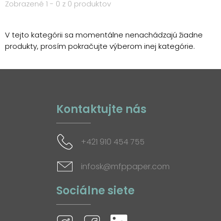
Zobrazené 1 - 0 z 0 produktov
V tejto kategórii sa momentálne nenachádzajú žiadne
produkty, prosím pokračujte výberom inej kategórie.
Kontaktujte nás
+421 910 454 755
infosk@mfppaper.com
Sociálne siete