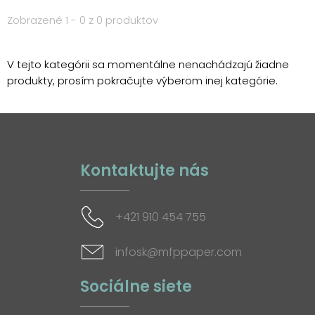
Zobrazené 1 - 0 z 0 produktov
V tejto kategórii sa momentálne nenachádzajú žiadne
produkty, prosím pokračujte výberom inej kategórie.
Kontaktujte nás
+421 910 454 755
infosk@mfppaper.com
Sociálne siete