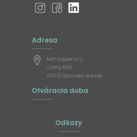
Adresa
MFP papier s.r.o.
Celiny 866,
033 01 Liptovský Hrádok
Otváracia doba
Odkazy