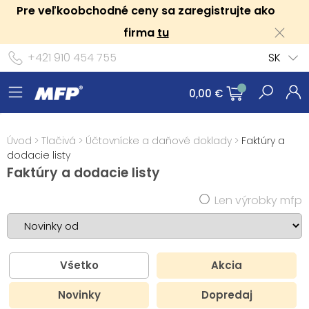
Pre veľkoobchodné ceny sa zaregistrujte ako
firma
tu
+421 910 454 755
SK
0,00 €
Úvod
>
Tlačivá
>
Účtovnícke a daňové doklady
>
Faktúry a
dodacie listy
Faktúry a dodacie listy
Len výrobky mfp
Všetko
Akcia
Novinky
Dopredaj