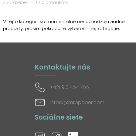
Zobrazené 1 - 0 z 0 produktov
V tejto kategórii sa momentálne nenachádzajú žiadne
produkty, prosím pokračujte výberom inej kategórie.
Kontaktujte nás
+421 910 454 755
infosk@mfppaper.com
Sociálne siete