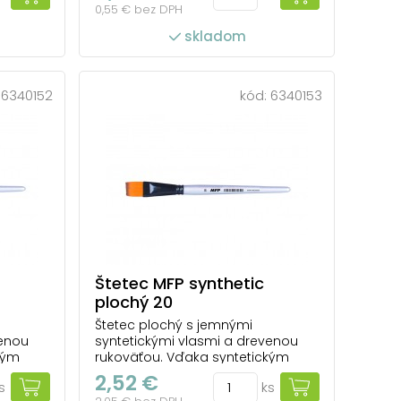
0,55 € bez DPH
rírodný
farbami a riedidlami ako prírodný
čistote.
štetec. Ľahko sa udržiava v čistote.
skladom
 ako aj
Vhodný na použitie v škole, ako aj
y.
na rôzne maliarske techniky.
Ideálny na ...
:
6340152
kód:
6340153
Štetec MFP synthetic
plochý 20
Štetec plochý s jemnými
venou
syntetickými vlasmi a drevenou
kým
rukoväťou. Vďaka syntetickým
zotiera.
vláknam sa farba ľahšie rozotiera.
2,52 €
s
ks
kodenie
Je menej náchylný na poškodenie