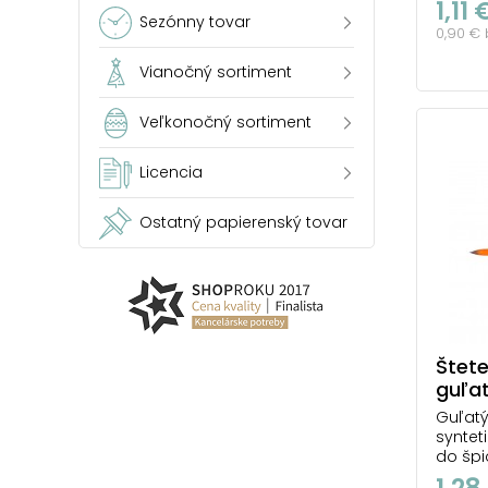
1,11 
farba 
Sezónny tovar
0,90 €
tvar. 
poškod
Vianočný sortiment
ako pr
udržia
použiti
Veľkonočný sortiment
Licencia
Ostatný papierenský tovar
Štete
guľa
Guľatý
syntet
do špi
Vďaka
1,28