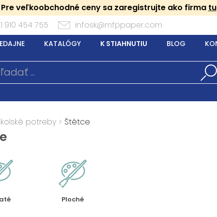
Pre veľkoobchodné ceny sa zaregistrujte ako firma
tu
1 910 454 755
infosk@mfppaper.com
EDAJNE
KATALÓGY
K STIAHNUTIU
BLOG
KO
Školské potreby
>
Štětce
ce
até
Ploché