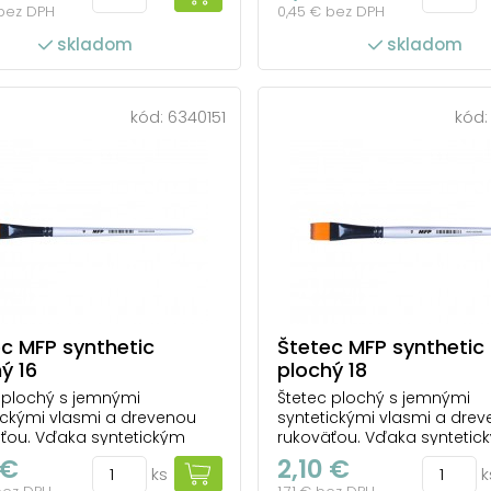
 bez DPH
0,45 € bez DPH
i a riedidlami ako prírodný
farbami a riedidlami ako p
. Ľahko sa udržiava v čistote.
štetec. Ľahko sa udržiava v 
skladom
skladom
 na použitie v škole, ako aj
Vhodný na použitie v škole,
ne maliarske techniky.
na rôzne maliarske technik
 na ...
Ideálny na ...
kód:
6340151
kód
c MFP synthetic
Štetec MFP synthetic
ý 16
plochý 18
 plochý s jemnými
Štetec plochý s jemnými
ickými vlasmi a drevenou
syntetickými vlasmi a dre
ťou. Vďaka syntetickým
rukoväťou. Vďaka syntetic
m sa farba ľahšie rozotiera.
vláknam sa farba ľahšie ro
 €
2,10 €
ks
k
ej náchylný na poškodenie
Je menej náchylný na poš