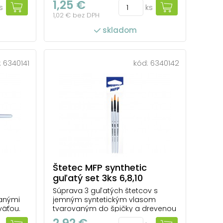
1,25 €
s
ks
re drží
farba ľahko rozotiera a dobre drží
1,02 € bez DPH
tvar. Je menej náchylný na
idlami
poškodenie farbami a riedidlami
skladom
 sa
ako prírodný štetec. Ľahko sa
 na
udržiava v čistote. Vhodný na
použitie v škole, ako aj n...
:
6340141
kód:
6340142
Štetec MFP synthetic
guľatý set 3ks 6,8,10
Súprava 3 guľatých štetcov s
vanými
jemným syntetickým vlasom
väťou.
tvarovaným do špičky a drevenou
m sa
rukoväťou. Syntetické vlákna
2,92 €