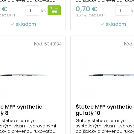
čky a drevenou rukoväťou.
do špičky a drevenou ruko
 syntetickým vláknam sa
Vďaka syntetickým vlákna
2 €
0,70 €
ks
k
ľahko rozotiera a dobre drží
farba ľahko rozotiera a dob
 bez DPH
0,57 € bez DPH
Je menej náchylný na
tvar. Je menej náchylný na
enie farbami a riedidlami
poškodenie farbami a ried
skladom
skladom
írodný štetec. Ľahko sa
ako prírodný štetec. Ľahko
va v čistote. Vhodný na
udržiava v čistote. Vhodný
e v škole, ako aj n...
použitie v škole, ako aj n...
kód:
6340134
kód
c MFP synthetic
Štetec MFP synthetic
ý 8
guľatý 10
 štetec s jemnými
Guľatý štetec s jemnými
ickými vlasmi tvarovanými
syntetickými vlasmi tvaro
čky a drevenou rukoväťou.
do špičky a drevenou ruko