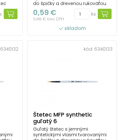
tec
do špičky a drevenou rukoväťou.
a náplň
Vďaka syntetickým vláknam sa
0,59 €
s
ks
e
farba ľahko rozotiera a dobre drží
0,48 € bez DPH
tvar. Je menej náchylný na
farbami.
poškodenie farbami a riedidlami
skladom
ou a
ako prírodný štetec. Ľahko sa
udržiava v čistote. Vhodný na
t...
použitie v škole, ako aj n...
:
6340132
kód:
6340133
Štetec MFP synthetic
guľatý 6
Guľatý štetec s jemnými
vanými
syntetickými vlasmi tvarovanými