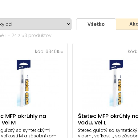
Akc
Všetko
é 1 - 24 z 53 produktov
kód:
6340155
kód
c MFP okrúhly na
Štetec MFP okrúhly n
 vel M
vodu, vel L
 guľatý so syntetickými
Štetec guľatý so syntetick
 veľkosti M a zásobníkom
vlasmi, veľkosť L, so záso