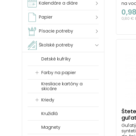
Kalendáre a diáre
na vod
stále 
0,9
zo zás
Papier
0,80 €
vhodn
akvare
Stačí 
Písacie potreby
môžete
nádržku
Školské potreby
Detské kufríky
Farby na papier
Kresliace kartóny a
skicáre
Kriedy
Štete
Kružidlá
guľat
Guľatý
Magnety
syntet