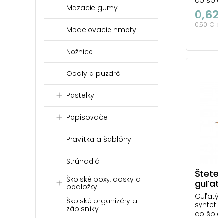
do špi
Mazacie gumy
Vďaka
0,6
farba 
0,50 €
tvar. 
Modelovacie hmoty
poškod
ako pr
Nožnice
udržia
použiti
Obaly a puzdrá
Pastelky
Popisovače
Pravítka a šablóny
Strúhadlá
Štete
Školské boxy, dosky a
guľat
podložky
Guľatý
Školské organizéry a
syntet
zápisníky
do špi