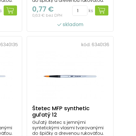
väťou.
do špičky a drevenou rukoväťou.
m sa
Vďaka syntetickým vláknam sa
0,77 €
s
ks
re drží
farba ľahko rozotiera a dobre drží
0,63 € bez DPH
tvar. Je menej náchylný na
idlami
poškodenie farbami a riedidlami
skladom
 sa
ako prírodný štetec. Ľahko sa
 na
udržiava v čistote. Vhodný na
použitie v škole, ako aj n...
:
6340135
kód:
6340136
Štetec MFP synthetic
guľatý 12
Guľatý štetec s jemnými
vanými
syntetickými vlasmi tvarovanými
väťou.
do špičky a drevenou rukoväťou.