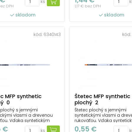
ks
k
ľahko rozotiera a dobre drží
farba ľahko rozotiera a dob
bez DPH
1,17 € bez DPH
Je menej náchylný na
tvar. Je menej náchylný na
enie farbami a riedidlami
poškodenie farbami a ried
skladom
skladom
írodný štetec. Ľahko sa
ako prírodný štetec. Ľahko
va v čistote. Vhodný na
udržiava v čistote. Vhodný
e v škole, ako aj n...
použitie v škole, ako aj n...
kód:
6340143
kód
c MFP synthetic
Štetec MFP synthetic
hý 0
plochý 2
 plochý s jemnými
Štetec plochý s jemnými
ickými vlasmi a drevenou
syntetickými vlasmi a dre
ťou. Vďaka syntetickým
rukoväťou. Vďaka syntetic
m sa farba ľahšie rozotiera.
vláknam sa farba ľahšie ro
5 €
0,55 €
ks
k
ej náchylný na poškodenie
Je menej náchylný na poš