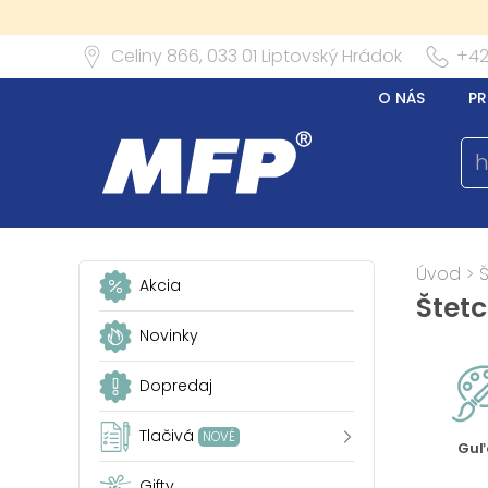
Celiny 866,
033 01
Liptovský Hrádok
+42
O NÁS
PR
Úvod
>
Akcia
Štet
Novinky
Dopredaj
Tlačivá
NOVÉ
Guľ
Gifty