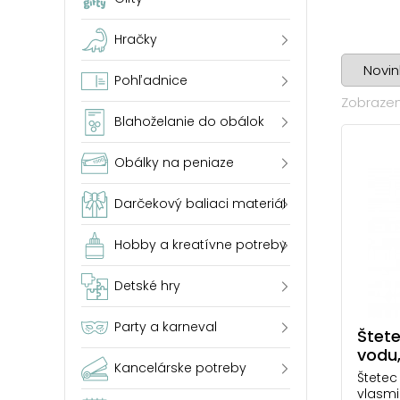
Hračky
Pohľadnice
Zobrazen
Blahoželanie do obálok
Obálky na peniaze
Darčekový baliaci materiál
Hobby a kreatívne potreby
Detské hry
Party a karneval
Štete
vodu,
Kancelárske potreby
Štetec
vlasmi