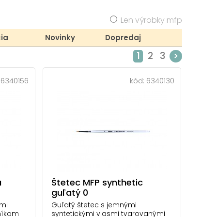
Len výrobky mfp
ia
Novinky
Dopredaj
1
2
3
>
:
6340156
kód:
6340130
a
Štetec MFP synthetic
guľatý 0
ými
Guľatý štetec s jemnými
bníkom
syntetickými vlasmi tvarovanými