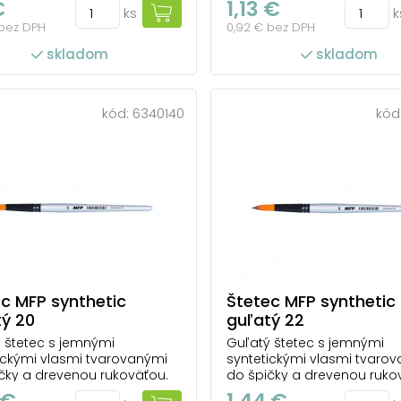
€
1,13 €
ks
k
ľahko rozotiera a dobre drží
farba ľahko rozotiera a dob
 bez DPH
0,92 € bez DPH
Je menej náchylný na
tvar. Je menej náchylný na
enie farbami a riedidlami
poškodenie farbami a ried
skladom
skladom
írodný štetec. Ľahko sa
ako prírodný štetec. Ľahko
va v čistote. Vhodný na
udržiava v čistote. Vhodný
e v škole, ako aj n...
použitie v škole, ako aj n...
kód:
6340140
kód
c MFP synthetic
Štetec MFP synthetic
tý 20
guľatý 22
 štetec s jemnými
Guľatý štetec s jemnými
ickými vlasmi tvarovanými
syntetickými vlasmi tvaro
čky a drevenou rukoväťou.
do špičky a drevenou ruko
 syntetickým vláknam sa
Vďaka syntetickým vlákna
 €
1,44 €