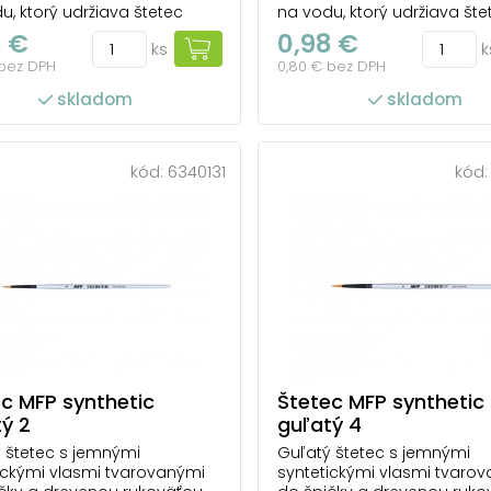
u, ktorý udržiava štetec
na vodu, ktorý udržiava šte
vlhký. Štetec prepúšťa náplň
stále vlhký. Štetec prepúšť
8 €
0,98 €
ks
k
obníka do špičky a je
zo zásobníka do špičky a j
 bez DPH
0,80 € bez DPH
ý na maľovanie
vhodný na maľovanie
lovými a vodovými farbami.
akvarelovými a vodovými 
skladom
skladom
naplniť zásobník vodou a
Stačí naplniť zásobník vod
 tvoriť. Stačí odskrutkovať
môžete tvoriť. Jednoducho
 a naplniť ju. Oc...
odskrutkujte nádržku a naplň
kód:
6340131
kód
c MFP synthetic
Štetec MFP synthetic
ý 2
guľatý 4
 štetec s jemnými
Guľatý štetec s jemnými
ickými vlasmi tvarovanými
syntetickými vlasmi tvaro