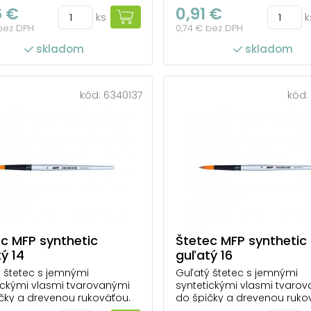
 syntetickým vláknam sa
Vďaka syntetickým vlákna
6 €
0,91 €
ks
k
ľahko rozotiera a dobre drží
farba ľahko rozotiera a dob
 bez DPH
0,74 € bez DPH
Je menej náchylný na
tvar. Je menej náchylný na
enie farbami a riedidlami
poškodenie farbami a ried
skladom
skladom
írodný štetec. Ľahko sa
ako prírodný štetec. Ľahko
va v čistote. Vhodný na
udržiava v čistote. Vhodný
e v škole, ako aj n...
použitie v škole, ako aj n...
kód:
6340137
kód:
c MFP synthetic
Štetec MFP synthetic
ý 14
guľatý 16
 štetec s jemnými
Guľatý štetec s jemnými
ickými vlasmi tvarovanými
syntetickými vlasmi tvaro
čky a drevenou rukoväťou.
do špičky a drevenou ruko
 syntetickým vláknam sa
Vďaka syntetickým vlákna