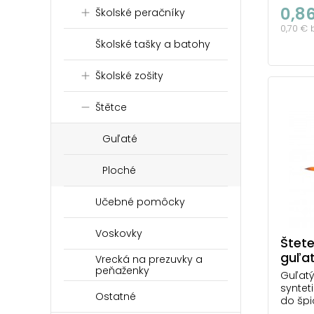
Vďaka
0,8
Školské peračníky
farba 
0,70 €
tvar. 
poškod
Školské tašky a batohy
ako pr
udržia
Školské zošity
použiti
Štětce
Guľaté
Ploché
Učebné pomôcky
Voskovky
Štete
guľat
Vrecká na prezuvky a
peňaženky
Guľatý
syntet
Ostatné
do špi
Vďaka