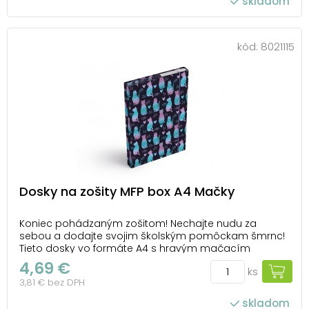
skladom
kód:
8021115
Dosky na zošity MFP box A4 Mačky
Koniec pohádzaným zošitom! Nechajte nudu za
sebou a dodajte svojim školským pomôckam šmrnc!
Tieto dosky vo formáte A4 s hravým mačacím
motívom nielen skvele vyzerajú, ale aj ochránia vaše
4,69 €
ks
zošity pred ohnutými rohmi a neporiadkom v batohu.
3,81 € bez DPH
Vďaka odolnému lepenkovému kartónu
potiahnutému laminom...
skladom