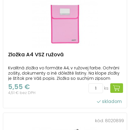
Zložka A4 VSZ ružová
Kvalitná zložka vo formáte A4, v ružovej farbe. Ochráni
zošity, dokumenty a iné dôležité listiny. Na klope zložky
je štítok pre Váš popis. Zložka so suchým zipsom
zaistí, aby sa obsah nikde nerozsypal alebo nezničil.
5,55 €
ks
Okraje zložky sú prešité. Materiál: PP Bava: ružová
4,51 € bez DPH
Uvedená cena je za 1 ks.
skladom
kód:
8020899