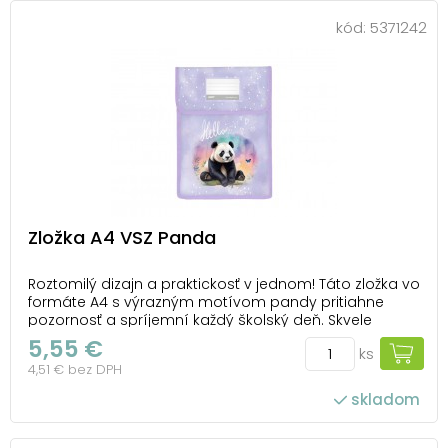
kód:
5371242
Zložka A4 VSZ Panda
Roztomilý dizajn a praktickosť v jednom! Táto zložka vo
formáte A4 s výrazným motívom pandy pritiahne
pozornosť a spríjemní každý školský deň. Skvele
poslúži na ukladanie a prenášanie dokumentov,
5,55 €
ks
zošitov aj ďalších dôležitých materiálov, ktoré
4,51 € bez DPH
potrebujete mať vždy poruke. Bezpečné zapínanie...
skladom