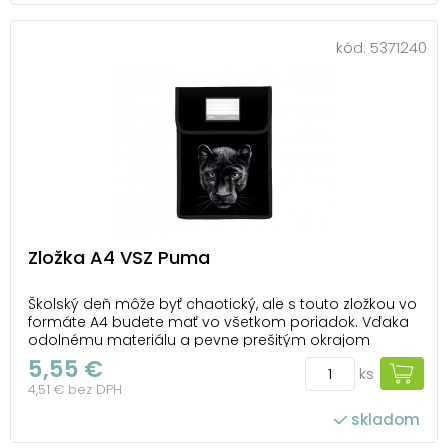
kód:
5371240
Zložka A4 VSZ Puma
Školský deň môže byť chaotický, ale s touto zložkou vo
formáte A4 budete mať vo všetkom poriadok. Vďaka
odolnému materiálu a pevne prešitým okrajom
zvládne aj náročné zaobchádzanie – či ju hodíte do
5,55 €
ks
batohu, alebo nosíte v ruke. Motív čiernej pumy jej
4,51 € bez DPH
dodáva jedinečný vzhľad, ktorý zaujme na...
skladom