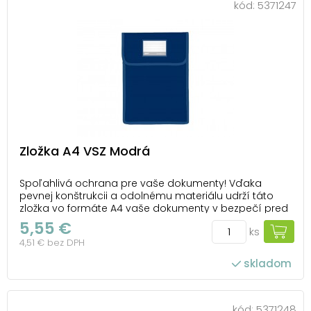
kód:
5371247
Zložka A4 VSZ Modrá
Spoľahlivá ochrana pre vaše dokumenty! Vďaka
pevnej konštrukcii a odolnému materiálu udrží táto
zložka vo formáte A4 vaše dokumenty v bezpečí pred
pokrčením, nečistotami aj bežným opotrebovaním.
5,55 €
ks
Tmavomodrá farba jej dodáva jednoduchý a
4,51 € bez DPH
profesionálny vzhľad, ktorý sa hodí do školy,
kancelárie a...
skladom
kód:
5371248