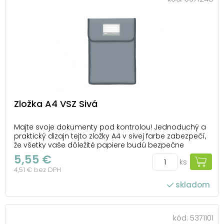
Zložka A4 VSZ Sivá
Majte svoje dokumenty pod kontrolou! Jednoduchý a
praktický dizajn tejto zložky A4 v sivej farbe zabezpečí,
že všetky vaše dôležité papiere budú bezpečne
uložené a ľahko dostupné. Odolný materiál chráni
5,55 €
ks
obsah pred pomackením a opotrebovaním, zatiaľ čo
4,51 € bez DPH
suchý zips spoľahlivo drží zložku zatvoren...
skladom
kód:
5371101