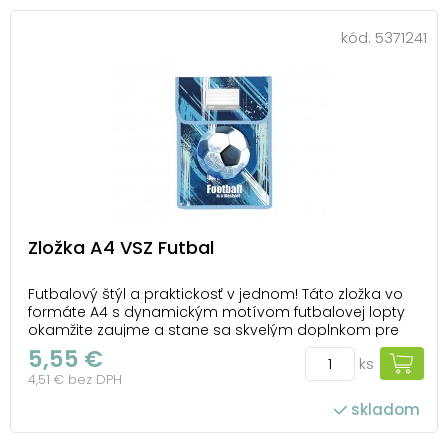
kód:
5371241
Zložka A4 VSZ Futbal
Futbalový štýl a praktickosť v jednom! Táto zložka vo
formáte A4 s dynamickým motívom futbalovej lopty
okamžite zaujme a stane sa skvelým doplnkom pre
každého športového nadšenca. Ideálna na školské
5,55 €
ks
zošity, papiere aj ďalšie dôležité materiály, ktoré
4,51 € bez DPH
potrebujete mať vždy poruke. Vďaka pevné...
skladom