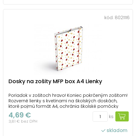
kód:
8021116
Dosky na zošity MFP box A4 Lienky
Poriadok v zošitoch hravo! Koniec pokrčeným zošitom!
Rozverné lienky s kvetinami na školských doskách,
ktoré pojmú formát A4, ochránia školské pomôcky
pred ohnutými rohmi i nečistotami. Odolný kartón
4,69 €
ks
potiahnutý laminom zvládne každodenné školské
3,81 € bez DPH
nasadenie a pružná gumička udrží všetko bezpečne...
skladom