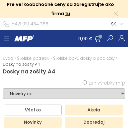
Pre veľkoobchodné ceny sa zaregistrujte ako
firma
tu
+421 910 454 755
SK
0,00 €
Úvod
>
Školské potreby
>
Školské boxy, dosky a podložky
>
Dosky na zošity A4
Dosky na zošity A4
Len výrobky mfp
Všetko
Akcia
Novinky
Dopredaj