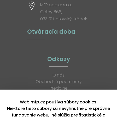
MFP papier s.r.o.
Celiny 866,
033 01 Liptovský Hrádok
Otváracia doba
Odkazy
O nás
Obchodné podmienky
Predajne
Katalógy
K stiahnutiu
Web mfp.cz používa súbory cookies.
Blog
Niektoré tieto súbory sú nevyhnutné pre správne
Kontakt
fungovanie webu, iné slúžia pre štatistické a