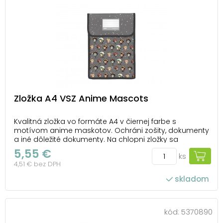
Zložka A4 VSZ Anime Mascots
Kvalitná zložka vo formáte A4 v čiernej farbe s
motívom anime maskotov. Ochráni zošity, dokumenty
a iné dôležité dokumenty. Na chlopni zložky sa
nachádza štítok pre popis. Uzatváranie na suchý zips
5,55 €
ks
zaručuje, že sa obsah nevysype ani nezničí. Okraje
4,51 € bez DPH
zložky sú prešité. Materiál: PP Farba: čier...
skladom
kód:
5370890