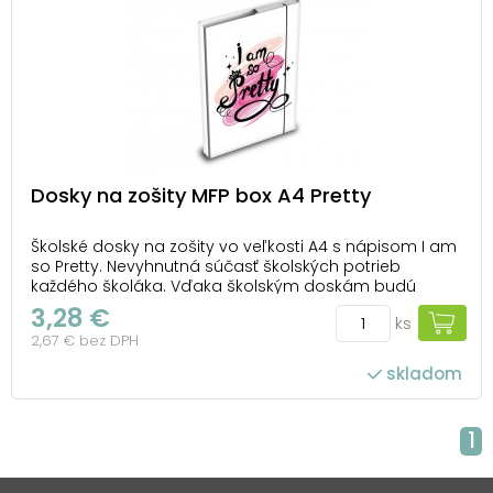
Dosky na zošity MFP box A4 Pretty
Školské dosky na zošity vo veľkosti A4 s nápisom I am
so Pretty. Nevyhnutná súčasť školských potrieb
každého školáka. Vďaka školským doskám budú
všetky zošity a učebnice pokope a nepoškodené.
3,28 €
ks
Tieto dosky na zošity sú opatrené gumou, ktorá
2,67 € bez DPH
zabraňuje samovoľnému otvoreniu. Heft box je
vyrobený z ...
skladom
1