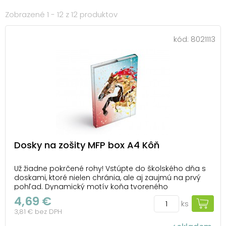
Zobrazené 1 - 12 z 12 produktov
kód:
8021113
Dosky na zošity MFP box A4 Kôň
Už žiadne pokrčené rohy! Vstúpte do školského dňa s
doskami, ktoré nielen chránia, ale aj zaujmú na prvý
pohľad. Dynamický motív koňa tvoreného
geometrickými tvarmi prináša moderný vzhľad, zatiaľ
4,69 €
ks
čo priestranný formát A4 pojme zošity aj voľné listy
3,81 € bez DPH
bez rizika pokrčenia. Pevný kartón s laminom ...