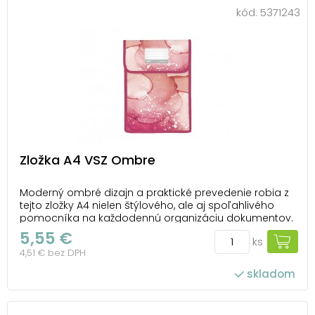
kód:
5371243
Zložka A4 VSZ Ombre
Moderný ombré dizajn a praktické prevedenie robia z
tejto zložky A4 nielen štýlového, ale aj spoľahlivého
pomocníka na každodennú organizáciu dokumentov.
Plynulé prechody farieb vytvárajú elegantný efekt,
5,55 €
ks
ktorý okamžite upúta pozornosť. Vďaka pevnému
4,51 € bez DPH
zapínaniu na suchý zips zostane obsah zl...
skladom