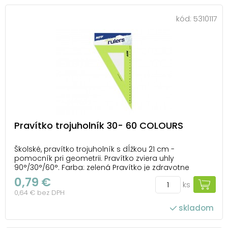
kód:
5310117
Pravítko trojuholník 30- 60 COLOURS
Školské, pravítko trojuholník s dĺžkou 21 cm -
pomocník pri geometrii. Pravítko zviera uhly
90°/30°/60°. Farba: zelená Pravítko je zdravotne
nezávadné a neobsahuje ftaláty. Dodávame v
0,79 €
ks
plastovom puzdre so závesom. Dodávame v mixe 4
0,64 € bez DPH
ks podľa skladovej zásoby. Uvedená cena je za 1 ks.
skladom