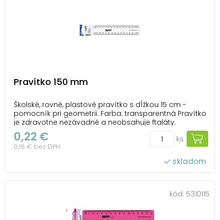
Pravítko 150 mm
Školské, rovné, plastové pravítko s dĺžkou 15 cm -
pomocník pri geometrii. Farba: transparentná Pravítko
je zdravotne nezávadné a neobsahuje ftaláty.
Dodávame v plastovom puzdre so závesom.
0,22 €
ks
Uvedená cena je za 1 ks.
0,18 € bez DPH
skladom
kód:
5310115