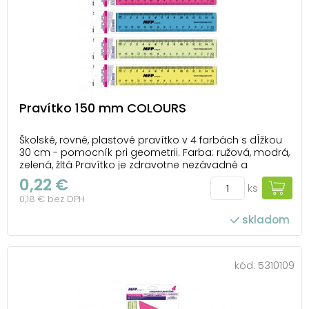
Pravítko 150 mm COLOURS
Školské, rovné, plastové pravítko v 4 farbách s dĺžkou
30 cm - pomocník pri geometrii. Farba: ružová, modrá,
zelená, žltá Pravítko je zdravotne nezávadné a
neobsahuje ftaláty. Dodávame v plastovom puzdre
0,22 €
ks
so závesom. Dodávame v mixe 4 ks podľa skladovej
0,18 € bez DPH
zásoby. Uvedená cena je za 1 ks.
skladom
kód:
5310109