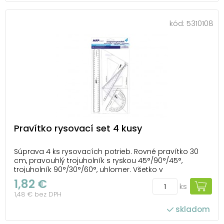
kód:
5310108
Pravítko rysovací set 4 kusy
Súprava 4 ks rysovacích potrieb. Rovné pravítko 30
cm, pravouhlý trojuholník s ryskou 45°/90°/45°,
trojuholník 90°/30°/60°, uhlomer. Všetko v
transparentnej farbe. Balené v plastovom vrecku so
1,82 €
ks
závesom. Pravítka sú zdravotne neškodné,
1,48 € bez DPH
neobsahujú ftaláty.
skladom