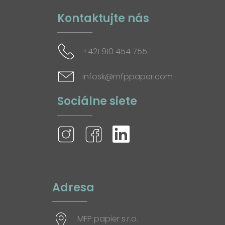
Kontaktujte nás
+421 910 454 755
infosk@mfppaper.com
Sociálne siete
Adresa
MFP papier s.r.o.