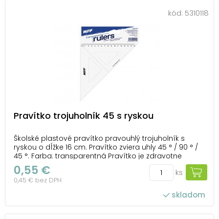
kód:
5310118
Pravítko trojuholník 45 s ryskou
Školské plastové pravítko pravouhlý trojuholník s
ryskou o dĺžke 16 cm. Pravítko zviera uhly 45 ° / 90 ° /
45 °. Farba: transparentná Pravítko je zdravotne
nezávadné a neobsahuje ftaláty. Dodávame v
0,55 €
ks
plastovom puzdre so závesom. Dodávame v mixe 4
0,45 € bez DPH
ks podľa skladovej zásoby. Uvedená cen...
skladom