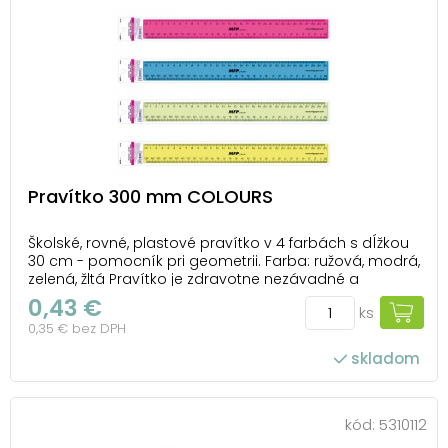
Pravítko 300 mm COLOURS
Školské, rovné, plastové pravítko v 4 farbách s dĺžkou
30 cm - pomocník pri geometrii. Farba: ružová, modrá,
zelená, žltá Pravítko je zdravotne nezávadné a
neobsahuje ftaláty. Dodávame v plastovom puzdre
0,43 €
ks
so závesom. Dodávame v mixe 4 ks podľa skladovej
0,35 € bez DPH
zásoby. Uvedená cena je za 1 ks.
skladom
kód:
5310112