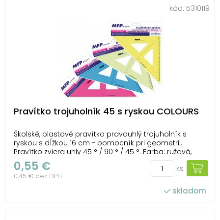
kód:
5310119
Pravítko trojuholník 45 s ryskou COLOURS
Školské, plastové pravítko pravouhlý trojuholník s
ryskou s dĺžkou 16 cm - pomocník pri geometrii.
Pravítko zviera uhly 45 ° / 90 ° / 45 °. Farba: ružová,
modrá, zelená, žltá Pravítko je zdravotne nezávadné a
0,55 €
ks
neobsahuje ftaláty. Dodávame v plastovom puzdre
0,45 € bez DPH
so závesom. Dodávame v mixe 4 ...
skladom