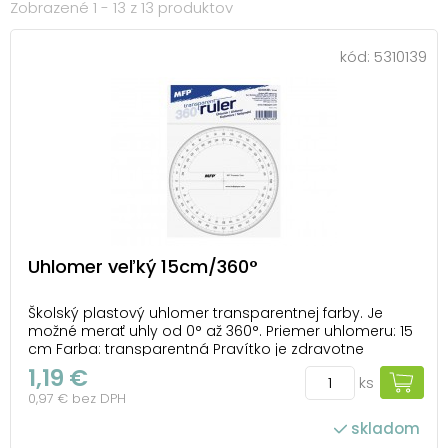
Zobrazené 1 - 13 z 13 produktov
kód:
5310139
Uhlomer veľký 15cm/360°
Školský plastový uhlomer transparentnej farby. Je
možné merať uhly od 0° až 360°. Priemer uhlomeru: 15
cm Farba: transparentná Pravítko je zdravotne
neškodné a neobsahuje ftaláty. Balené je v plastovom
1,19 €
ks
vrecku so závesom.
0,97 € bez DPH
skladom