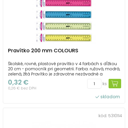
Pravítko 200 mm COLOURS
Školské, rovné, plastové pravítko v 4 farbách s dĺžkou
20 cm - pomocník pri geometrii. Farba: ružová, modrá,
zelená, žltá Pravítko je zdravotne nezávadné a
neobsahuje ftaláty. Dodávame v plastovom puzdre
0,32 €
ks
so závesom. Dodávame v mixe 4 ks podľa skladovej
0,26 € bez DPH
zásoby Uvedená cena je za 1 ks.
skladom
kód:
5310114