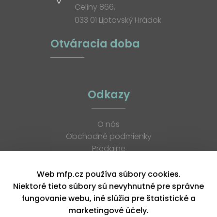
Celiny 866,
033 01 Liptovský Hrádok
Otváracia doba
Odkazy
O nás
Obchodné podmienky
Predajne
Katalógy
K stiahnutiu
Web mfp.cz používa súbory cookies.
Blog
Niektoré tieto súbory sú nevyhnutné pre správne
Kontakt
fungovanie webu, iné slúžia pre štatistické a
Kariéra
marketingové účely.