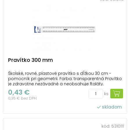
Pravítko 300 mm
Školské, rovné, plastové pravítko s dĺžkou 30 cm -
pomocník pri geometrii. Farba: transparentná Pravítko
je zdravotne nezávadné a neobsahuje ftaláty.
Dodávame v plastovom balení so závesom. Uvedená
0,43 €
ks
cena je za 1 ks.
0,35 € bez DPH
skladom
kód:
5310111