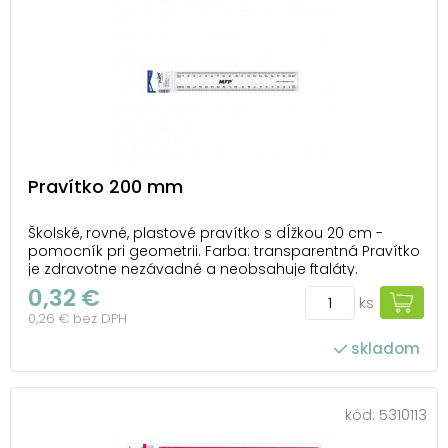
Pravítko 200 mm
Školské, rovné, plastové pravítko s dĺžkou 20 cm -
pomocník pri geometrii. Farba: transparentná Pravítko
je zdravotne nezávadné a neobsahuje ftaláty.
Dodávame v plastovom puzdre so závesom.
0,32 €
ks
Uvedená cena je za 1 ks.
0,26 € bez DPH
skladom
kód:
5310113