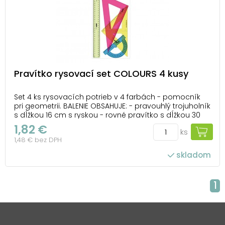
Pravítko rysovací set COLOURS 4 kusy
Set 4 ks rysovacích potrieb v 4 farbách - pomocník
pri geometrii. BALENIE OBSAHUJE: - pravouhlý trojuholník
s dĺžkou 16 cm s ryskou - rovné pravítko s dĺžkou 30
cm - trojuholník 90°/30°/60° - uhlomer Farba: ružová,
1,82 €
ks
modrá, zelená, žltá Pravítko je zdravotne nezávadné a
1,48 € bez DPH
neobsahuje ftal...
skladom
1