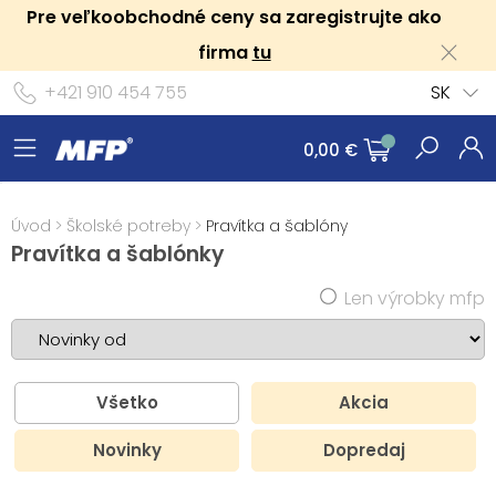
Pre veľkoobchodné ceny sa zaregistrujte ako
firma
tu
+421 910 454 755
SK
0,00 €
Úvod
>
Školské potreby
>
Pravítka a šablóny
Pravítka a šablónky
Len výrobky mfp
Všetko
Akcia
Novinky
Dopredaj