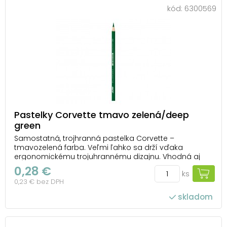
kód:
6300569
Pastelky Corvette tmavo zelená/deep
green
Samostatná, trojhranná pastelka Corvette –
tmavozelená farba. Veľmi ľahko sa drží vďaka
ergonomickému trojuhrannému dizajnu. Vhodná aj
pre ľavákov. Pastelky sú zdravotne nezávadné, extra
0,28 €
ks
nelámavé s výraznými farbami a jednoduchým
0,23 € bez DPH
strúhaním. UPOZORNENIE: Nevhodné pre deti do 3
rokov. Nebezp...
skladom