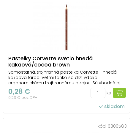
Pastelky Corvette svetlo hnedá
kakaová/cocoa brown
Samostatná, trojhranná pastelka Corvette - hnedá
kakaová farba. Veľmi ľahko sa drží vďaka
ergonomickému trojhrannému dizajnu. Sú vhodné aj
pre ľavákov. Pastelky sú zdravotne nezávadné, extra
0,28 €
ks
nelámavé s výraznými farbami a jednoduchým
0,23 € bez DPH
strúhaním. UPOZORNENIE: Nevhodné pre deti do 3
rokov. Ne...
skladom
kód:
6300583