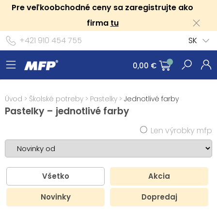
Pre veľkoobchodné ceny sa zaregistrujte ako
firma
tu
+421 910 454 755
SK
0,00 €
Úvod
>
Školské potreby
>
Pastelky
>
Jednotlivé farby
Pastelky – jednotlivé farby
Len výrobky mfp
Všetko
Akcia
Novinky
Dopredaj