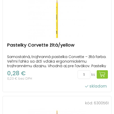
Pastelky Corvette žltá/yellow
Samostatná, trojhranná pastelka Corvette – žltá farba.
Veľmi ľahko sa drží vďaka ergonomickému
trojhrannému dizajnu. Vhodná aj pre ľavákov. Pastelky
sú zdravotne nezávadné, extra nelámavé s výraznými
0,28 €
ks
farbami a jednoduchým strúhaním. UPOZORNENIE:
0,23 € bez DPH
Nevhodné pre deti do 3 rokov. Nebezpečenstvo...
skladom
kód:
6300561