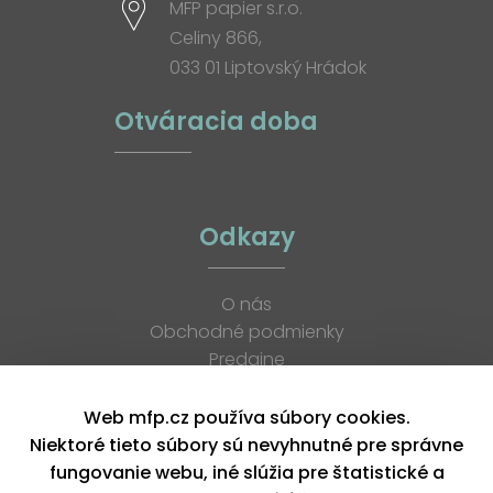
MFP papier s.r.o.
Celiny 866,
033 01 Liptovský Hrádok
Otváracia doba
Odkazy
O nás
Obchodné podmienky
Predajne
Katalógy
K stiahnutiu
Web mfp.cz používa súbory cookies.
Blog
Niektoré tieto súbory sú nevyhnutné pre správne
Kontakt
fungovanie webu, iné slúžia pre štatistické a