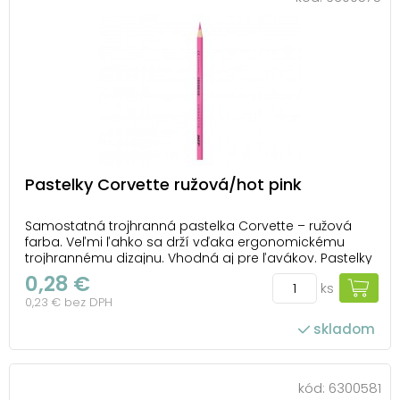
Pastelky Corvette ružová/hot pink
Samostatná trojhranná pastelka Corvette – ružová
farba. Veľmi ľahko sa drží vďaka ergonomickému
trojhrannému dizajnu. Vhodná aj pre ľavákov. Pastelky
sú zdravotne nezávadné, extra nelámavé s výraznými
0,28 €
ks
farbami a jednoduchým strúhaním. UPOZORNENIE:
0,23 € bez DPH
Nevhodné pre deti do 3 rokov. Nebezpečens...
skladom
kód:
6300581