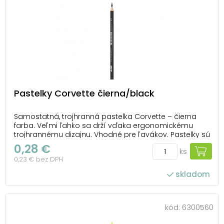
Pastelky Corvette čierna/black
Samostatná, trojhranná pastelka Corvette – čierna
farba. Veľmi ľahko sa drží vďaka ergonomickému
trojhrannému dizajnu. Vhodné pre ľavákov. Pastelky sú
zdravotne nezávadné, extra nelámavé s výraznými
0,28 €
ks
farbami a ľahko sa vymazávajú. VAROVANIE: Nevhodné
0,23 € bez DPH
pre deti do 3 rokov. Hrozí riziko udusen...
skladom
kód:
6300560