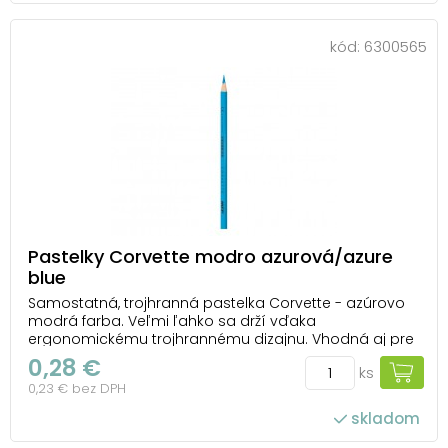
kód:
6300565
Pastelky Corvette modro azurová/azure
blue
Samostatná, trojhranná pastelka Corvette - azúrovo
modrá farba. Veľmi ľahko sa drží vďaka
ergonomickému trojhrannému dizajnu. Vhodná aj pre
ľavákov. Pastelky sú zdravotne nezávadné, extra
0,28 €
ks
nelámavé s výraznými farbami a jednoduchým
0,23 € bez DPH
strúhaním. UPOZORNENIE: Nevhodné pre deti do 3
rokov. Neb...
skladom