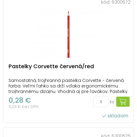
kód:
6300572
Pastelky Corvette červená/red
Samostatná, trojhranná pastelka Corvette - červená
farba. Veľmi ľahko sa drží vďaka ergonomickému
trojhrannému dizajnu. Vhodná aj pre ľavákov. Pastelky
sú zdravotne nezávadné, extra nelámavé s výraznými
0,28 €
ks
farbami a jednoduchým strúhaním. UPOZORNENIE:
0,23 € bez DPH
Nebezpečenstvo udusenia malými časťami a...
skladom
kód:
6300575