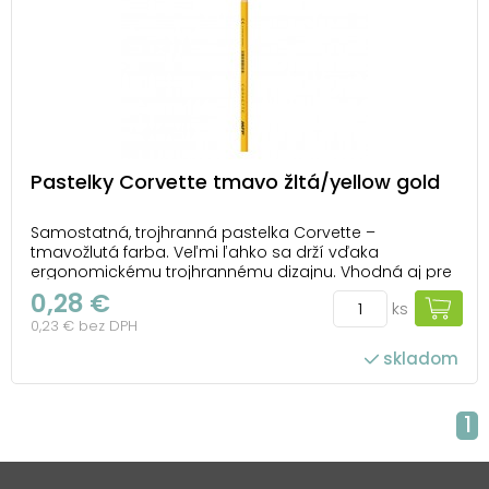
Pastelky Corvette tmavo žltá/yellow gold
Samostatná, trojhranná pastelka Corvette –
tmavožlutá farba. Veľmi ľahko sa drží vďaka
ergonomickému trojhrannému dizajnu. Vhodná aj pre
ľavákov. Pastelky sú zdravotne nezávadné, extra
0,28 €
ks
nelámavé s výraznými farbami a jednoduchým
0,23 € bez DPH
strúhaním. UPOZORNENIE: Nevhodné pre deti do 3
rokov. Nebezpe...
skladom
1