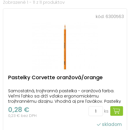
Zobrazené 1 - 11 z 11 produktov
kód:
6300563
Pastelky Corvette oranžová/orange
Samostatná, trojhranná pastelka - oranžová farba.
Veľmi ľahko sa drží vďaka ergonomickému
trojhrannému dizajnu. Vhodná aj pre ľavákov. Pastelky
sú zdravotne nezávadné, extra nelámavé s výraznými
0,28 €
ks
farbami a jednoduchým strúhaním. UPOZORNENIE:
0,23 € bez DPH
Nevhodné pre deti do 3 rokov. Nebezpečenstvo udu...
skladom