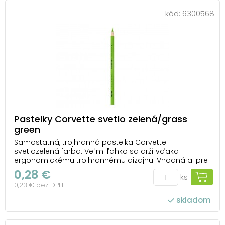
kód:
6300568
Pastelky Corvette svetlo zelená/grass
green
Samostatná, trojhranná pastelka Corvette –
svetlozelená farba. Veľmi ľahko sa drží vďaka
ergonomickému trojhrannému dizajnu. Vhodná aj pre
ľavákov. Pastelky sú zdravotne nezávadné, extra
0,28 €
ks
nelámavé s výraznými farbami a jednoduchým
0,23 € bez DPH
strúhaním. UPOZORNENIE: Nevhodné pre deti do 3
rokov. Nebezp...
skladom