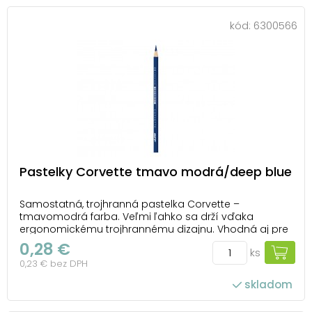
kód:
6300566
Pastelky Corvette tmavo modrá/deep blue
Samostatná, trojhranná pastelka Corvette –
tmavomodrá farba. Veľmi ľahko sa drží vďaka
ergonomickému trojhrannému dizajnu. Vhodná aj pre
ľavákov. Pastelky sú zdravotne nezávadné, extra
0,28 €
ks
nelámavé s výraznými farbami a jednoduchým
0,23 € bez DPH
strúhaním. UPOZORNENIE: Nevhodné pre deti do 3
rokov. Nebezpe...
skladom