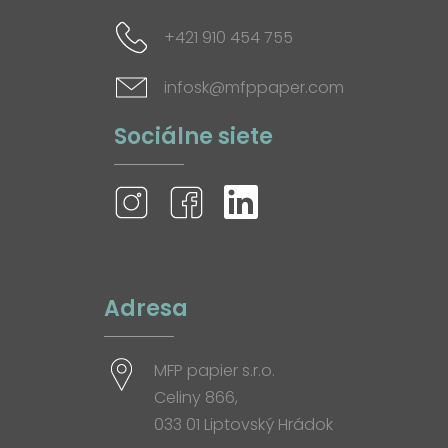
+421 910 454 755
infosk@mfppaper.com
Sociálne siete
Adresa
MFP papier s.r.o.
Celiny 866,
033 01 Liptovský Hrádok