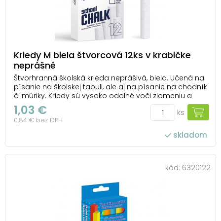
Kriedy M biela štvorcová 12ks v krabičke
neprášné
Štvorhranná školská krieda neprášivá, biela. Učená na
písanie na školskej tabuli, ale aj na písanie na chodník
či múriky. Kriedy sú vysoko odolné voči zlomeniu a
zaisťujú hladké písanie pri použití na tabuliach. Kriedy
1,03 €
ks
sú uložené v papierovej krabičke s eurozávesom.
0,84 € bez DPH
Uvedená cena je za 1 bal...
skladom
kód:
6320122