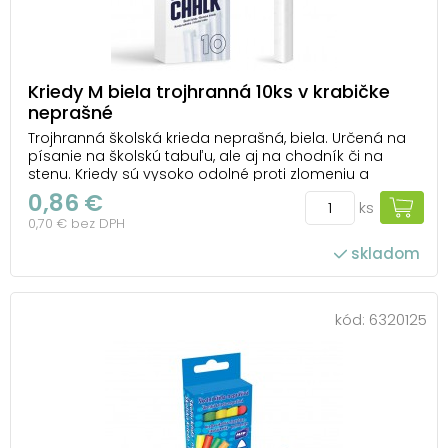
Kriedy M biela trojhranná 10ks v krabičke
neprašné
Trojhranná školská krieda neprašná, biela. Určená na
písanie na školskú tabuľu, ale aj na chodník či na
stenu. Kriedy sú vysoko odolné proti zlomeniu a
zabezpečujú hladké písanie na školské tabule. Kriedy
0,86 €
ks
sú uložené v papierovej škatuli s euro-závesom.
0,70 € bez DPH
Uvedená cena je za 1 balenie, v ktorom...
skladom
kód:
6320125