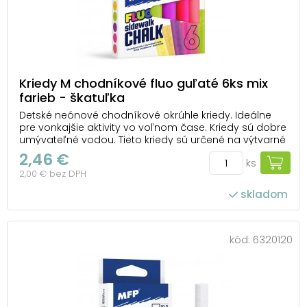
Kriedy M chodníkové fluo guľaté 6ks mix
farieb - škatuľka
Detské neónové chodníkové okrúhle kriedy. Ideálne
pre vonkajšie aktivity vo voľnom čase. Kriedy sú dobre
umývateľné vodou. Tieto kriedy sú určené na výtvarné
a umelecké účely. BALENIE OBSAHUJE: - 6 ks neónových
2,46 €
ks
kried - ružová, žltá, zelená, oranžová, fialová, červená
2,00 € bez DPH
Kriedy sú zdravotne ne...
skladom
kód:
6320120