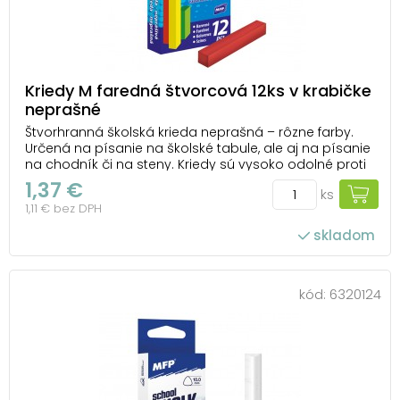
Kriedy M faredná štvorcová 12ks v krabičke
neprašné
Štvorhranná školská krieda neprašná – rôzne farby.
Určená na písanie na školské tabule, ale aj na písanie
na chodník či na steny. Kriedy sú vysoko odolné proti
zlomeniu a zaisťujú hladké písanie pri použití na
1,37 €
ks
tabuliach. BALENIE OBSAHUJE: - 2 ks žlté kriedy - 2 ks
1,11 € bez DPH
modré kriedy - 2 ks zel...
skladom
kód:
6320124