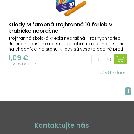
Kriedy M farebná trojhranná 10 farieb v
krabičke neprašné
Trojhranná školská krieda neprašná – rôznych farieb.
Určená na písanie na školskú tabuľu, ale aj na písanie
na chodník či na stenu. Kriedy sú vysoko odolné proti
lámaniu a zabezpečujú hladké písanie pri použití na
1,09 €
ks
tabule. BALENIE OBSAHUJE: - 2 ks žlté kriedy - 2 ks modré
0,89 € bez DPH
kriedy - 2 ks ze...
skladom
1
Kontaktujte nás