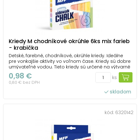
Kriedy M chodníkové okrúhle 6ks mix farieb
- krabička
Detské, farebné, chodníkové, okrúhle kriedy. Ideálne
pre vonkajšie aktivity vo voľnom čase. Kriedy sú dobre
umývateľné vodou. Tieto kriedy sú určené na výtvarné
a umelecké účely. BALENIE OBSAHUJE: - 6 ks farebných
0,98 €
ks
okrúhlych kried ( červená, ružová, žltá, modrá, zelená,
0,80 € bez DPH
hnedá) VAROVANIE: N...
skladom
kód:
6320142