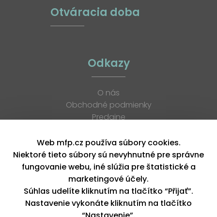
Otváracia doba
Odkazy
O nás
Obchodné podmienky
Predajne
Katalógy
K stiahnutiu
Web mfp.cz používa súbory cookies.
Blog
Niektoré tieto súbory sú nevyhnutné pre správne
Kontakt
fungovanie webu, iné slúžia pre štatistické a
Kariéra
marketingové účely.
XML feed
Súhlas udelíte kliknutím na tlačítko “Přijať”.
Nastavenie vykonáte kliknutím na tlačítko
“Nastavenie”.
Copyright © 2026, MFP paper s. r. o. | Všetky práva vyhradené