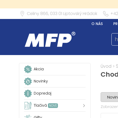
Celiny 866,
033 01
Liptovský Hrádok
+42
O NÁS
PR
Úvod
>
Akcia
Chod
Novinky
Dopredaj
Tlačivá
NOVÉ
Zobrazen
Gifty