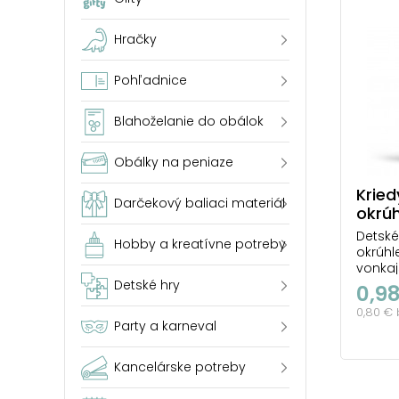
Hračky
Pohľadnice
Blahoželanie do obálok
Obálky na peniaze
Krie
Darčekový baliaci materiál
okrúh
krab
Detské
Hobby a kreatívne potreby
okrúhl
vonkaj
Kriedy
Detské hry
0,9
vodou.
0,80 €
výtvar
Party a karneval
OBSAHU
okrúhl
žltá, 
Kancelárske potreby
VAROVAN