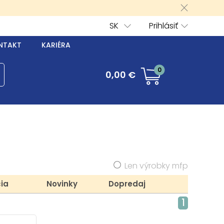
SK
Prihlásiť
NTAKT
KARIÉRA
0
0,00 €
Len výrobky mfp
ia
Novinky
Dopredaj
1