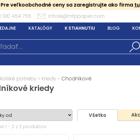
Pre veľkoobchodné ceny sa zaregistrujte ako firma
tu
1 910 454 755
infosk@mfppaper.com
EDAJNE
KATALÓGY
K STIAHNUTIU
BLOG
KO
Školské potreby
>
Kriedy
>
Chodníkové
níkové kriedy
Akc
Všetko
é 1 - 2 z 2 produktov