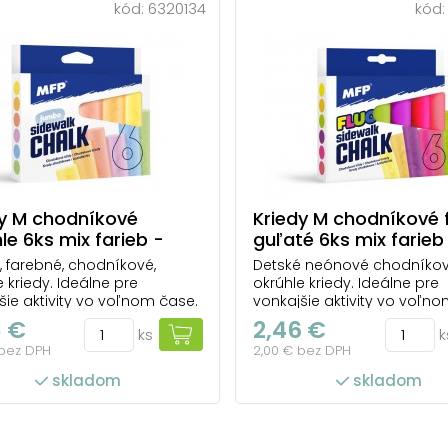
kód:
6320134
kód
dy M chodníkové
Kriedy M chodníkové 
le 6ks mix farieb -
guľaté 6ks mix farieb
ička
škatuľka
, farebné, chodníkové,
Detské neónové chodníko
e kriedy. Ideálne pre
okrúhle kriedy. Ideálne pre
šie aktivity vo voľnom čase.
vonkajšie aktivity vo voľn
 sú dobre umývateľné
Kriedy sú dobre umývateľ
8 €
2,46 €
ks
k
 Tieto kriedy sú určené na
vodou. Tieto kriedy sú urč
 bez DPH
2,00 € bez DPH
né a umelecké účely. BALENIE
výtvarné a umelecké účely.
JE: - 6 ks farebných
OBSAHUJE: - 6 ks neónových
skladom
skladom
ych kried ( červená, ružová,
ružová, žltá, zelená, oranžov
modrá, zelená, hnedá)
fialová, červená Kriedy sú
IE: N...
zdravotne ne...