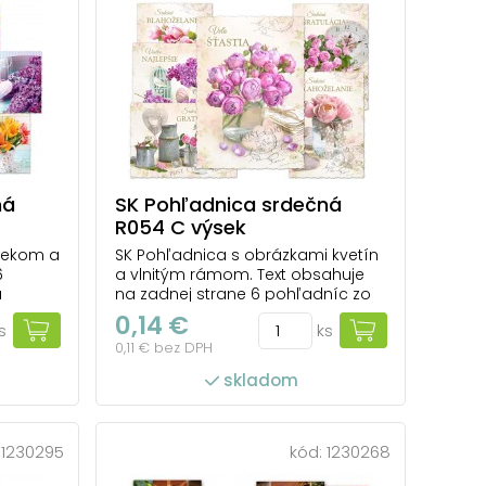
ná
SK Pohľadnica srdečná
R054 C výsek
ýsekom a
SK Pohľadnica s obrázkami kvetín
6
a vlnitým rámom. Text obsahuje
a
na zadnej strane 6 pohľadníc zo
epšie,
6. Text na prednej strane: Srdečná
0,14 €
s
ks
šetko
gratulácia, Veľa šťastia, Všetko
0,11 € bez DPH
tulácia
najlepšie, Srdečné blahoželanie
adnica 1
Text na zadnej strane: Pohľadnica
skladom
1: Srdečné blahoželan...
počet ks v balení: 100
:
1230295
kód:
1230268