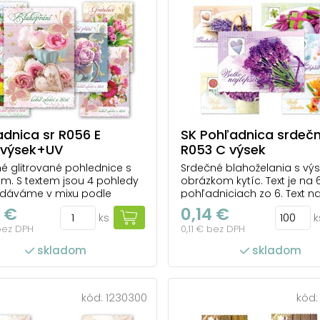
dnica sr R056 E
SK Pohľadnica srdeč
r+výsek+UV
R053 C výsek
é glitrované pohlednice s
Srdečné blahoželania s v
m. S textem jsou 4 pohledy
obrázkom kytíc. Text je na 
odáváme v mixu podle
pohľadniciach zo 6. Text n
vé zásoby. Uvedená cena je
prednej strane: Všetko najl
 €
0,14 €
ks
k
Rozměr: A6 10,5 x 14,8 cm
Gratulácia, Vel'a šťastia, V
bez DPH
0,11 € bez DPH
 pohlednicový karton 240 g
najlepšie, Vel'a šťastia, Gra
ová úprava: UV lak, výsek,
Text na zadnej strane: Pohľ
skladom
skladom
Text: 4/6
: Všetko najlepši...
ks v balení: 100
počet ks v balení: 100
kód:
1230300
kód