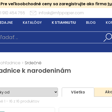
Pre veľkoobchodné ceny sa zaregistrujte ako firma
tu
1 910 454 755
infosk@mfppaper.com
EDAJNE
KATALÓGY
K STIAHNUTIU
BLOG
KO
Pohľadnice
>
Srdečné
adnice k narodeninám
Akc
Všetko
 1 - 16 z 16 produktov