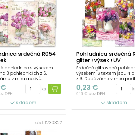
adnica srdečná R054
Pohľadnica srdečná 
sek
gliter+výsek+UV
é pohlednice s výsekem.
Srdečné glitrované pohledn
 na 3 pohlednicích z 6.
výsekem. S textem jsou 4 
áme v mixu motivů.
z 6. Dodáváme v mixu pod
skladové zásoby.
 €
0,23 €
ks
k
ks v balení: 100
bez DPH
0,19 € bez DPH
počet ks v balení: 100
skladom
skladom
kód:
1230327