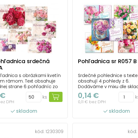
ohľadnica srdečná
Pohľadnica sr R057 B
A
ľadnica s obrázkami kvetín
Srdečné pohlednice s texte
tým rámom. Text obsahuje
obsahují 4 pohledy z 6.
nej strane 6 pohľadníc zo
Dodáváme v mixu dle skla
 na prednej strane:
zásoby. Uvedená cena je za
 €
0,14 €
ks
k
ácia, všetko najlepšie,
Rozměr: A6 10,5 x 14,8 cm Pa
bez DPH
0,11 € bez DPH
elanie, srdečné
pohlednicový karton 240 g
elanie, srdečná gratulácia,
Povrchová úprava: UV lak Te
skladom
skladom
ujem Text na zadnej strane:
i...
počet ks v balení: 100
ks v balení: 50
kód:
1230309
kód