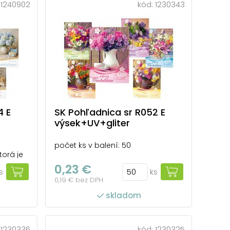
:
1240902
kód:
1230343
4 E
SK Pohľadnica sr R052 E
výsek+UV+gliter
počet ks v balení: 50
orá je
enie
0,23 €
s
ks
ilého
0,19 € bez DPH
stných
telové
skladom
,
ych
...
:
1230336
kód:
1230325