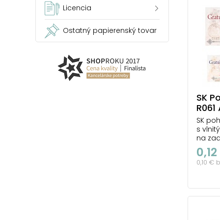
Licencia
Ostatný papierenský tovar
SK P
R061 
SK poh
s vlni
na zad
6. Text
0,12
Gratul
0,10 € 
blahož
blahož
Gratul
Pohľadn
počet 