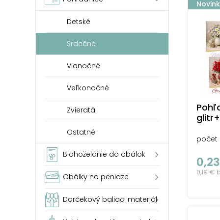
Novin
Detské
Srdečné
Vianočné
Veľkonočné
Pohľa
Zvieratá
glit
Ostatné
počet 
Blahoželanie do obálok
0,23
0,19 € 
Obálky na peniaze
Darčekový baliaci materiál