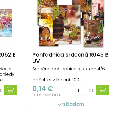
R052 E
Pohľadnica srdečná R045 B
UV
ice s
Srdečné pohlednice s textem 4/6.
pohledy
le
počet ks v balení: 100
0,14 €
s
ks
0,11 € bez DPH
skladom