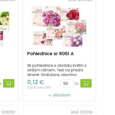
Pohlednice sr R061 A
SK pohlednice s obrázky květin s
vlnitým rámem. Text na přední
straně: Gratulace, všechno
nejlepší, blahopřání, srdečné
0,12 €
s
ks
blahopřání, srdečná gratulace
0,10 € bez DPH
Text na zadní straně: Pohlednice 1:
Všechno nejlepší, hodně zdraví,
skladom
štěstí, lásky a spokojenosti přeje
Pohlednice 2: Ať je krásný neje...
počet ks v balení: 50
:
1230312
kód:
1230311