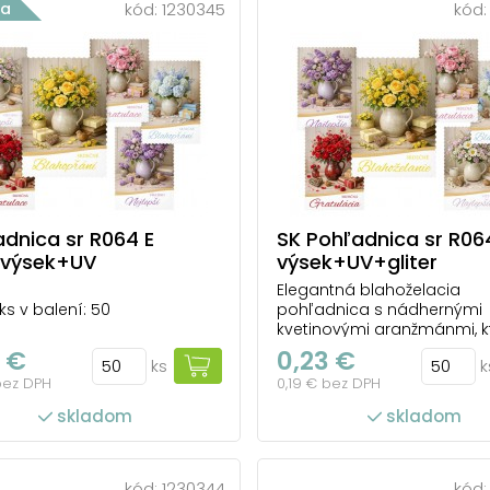
ka
kód:
1230345
kód
dnica sr R064 E
SK Pohľadnica sr R06
r+výsek+UV
výsek+UV+gliter
Elegantná blahoželacia
ks v balení: 50
pohľadnica s nádhernými
kvetinovými aranžmánmi, kt
ideálnou voľbou na vyjadr
 €
0,23 €
ks
k
gratulácie, priania alebo m
bez DPH
0,19 € bez DPH
odkazu pri rôznych slávno
príležitostiach. Jemné pas
skladom
skladom
farby, romantické kytice ruží
orgovánu, hortenzií a lúčn
kvetov vytvárajú pôsobivý di
kód:
1230344
kód