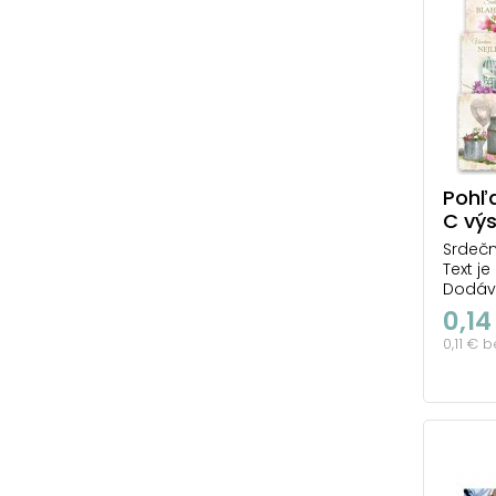
Pohľ
C vý
Srdečn
Text je
Dodáv
0,14
počet 
0,11 € 