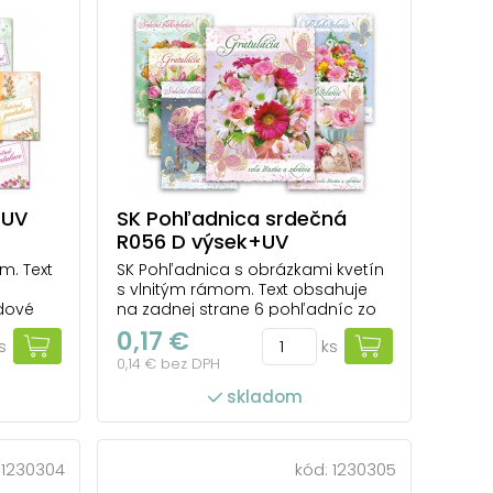
 UV
SK Pohľadnica srdečná
R056 D výsek+UV
m. Text
SK Pohľadnica s obrázkami kvetín
s vlnitým rámom. Text obsahuje
dové
na zadnej strane 6 pohľadníc zo
 1ks
6. Text na prednej strane:
0,17 €
s
ks
pír:
Blahoželanie – veľa šťastia a
0,14 € bez DPH
zdravia, Gratulácia – veľa šťastia
xt: 4/6
a zdravia, Srdečné blahoželanie –
skladom
veľa šťastia a zdravia Text na
zadnej str...
počet ks v balení: 100
:
1230304
kód:
1230305