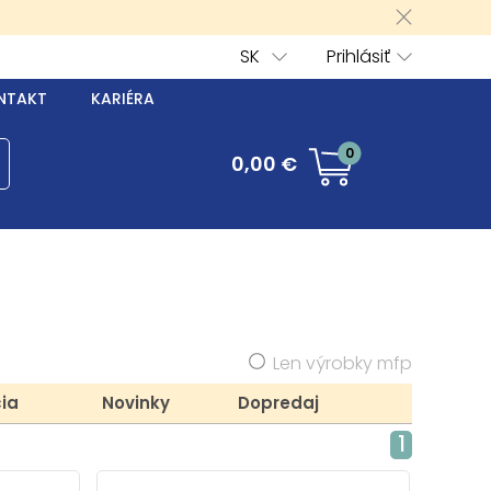
SK
Prihlásiť
NTAKT
KARIÉRA
0
0,00 €
Len výrobky mfp
ia
Novinky
Dopredaj
1