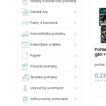
Hobby a kreatívne potreby
Detské hry
Party a karneval
Kancelárske potreby
Kalendáre a diáre
Pohle
glit
Papier
počet 
Písacie potreby
0,23
Školské potreby
0,19 € 
Vianočný sortiment
Veľkonočný sortiment