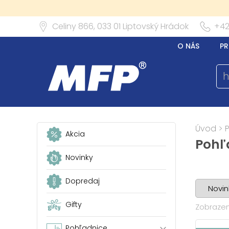
Celiny 866,
033 01
Liptovský Hrádok
+42
O NÁS
PR
Úvod
>
Akcia
Pohľ
Novinky
Dopredaj
Gifty
Zobrazené
Pohľadnice