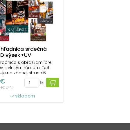
ohľadnica srdečná
 D výsek+UV
ľadnica s obrázkami pre
v s vlnitým rámom. Text
je na zadnej strane 6
níc zo 6. Text na prednej
 €
ks
: Srdečné blahoželanie,
bez DPH
 najlepšie, srdečná
ácia Text na zadnej strane:
skladom
nice 1: Všetko najlepšie,
r...