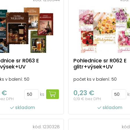
počet ks v balení: 50
dnice sr R063 E
Pohlednice sr R062 E
r+výsek+UV
glitr+výsek+UV
ks v balení: 50
počet ks v balení: 50
 €
0,23 €
ks
k
bez DPH
0,19 € bez DPH
skladom
skladom
kód:
1230328
kód