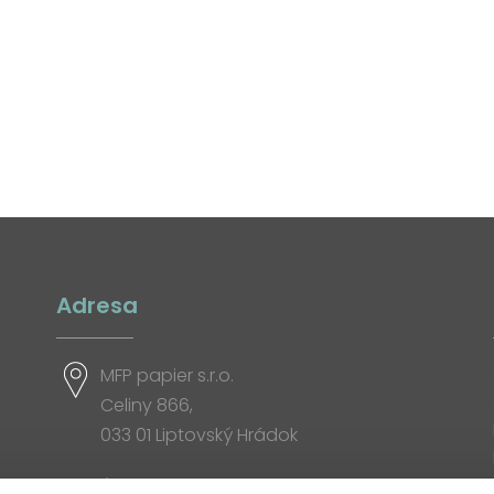
Adresa
MFP papier s.r.o.
Celiny 866,
033 01 Liptovský Hrádok
Otváracia doba