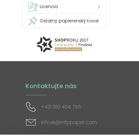
Licencia
Ostatný papierenský tovar
Kontaktujte nás
+421 910 454 755
infosk@mfppaper.com
Sociálne siete