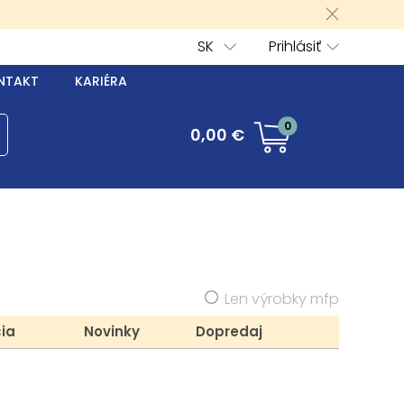
SK
Prihlásiť
NTAKT
KARIÉRA
0
0,00 €
Len výrobky mfp
ia
Novinky
Dopredaj