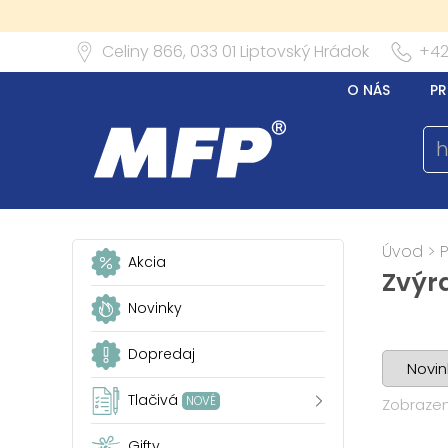
Celiny 866,
033 01
Liptovský Hrádok
+42
O NÁS
PR
Úvod
>
Akcia
Zvýr
Novinky
Dopredaj
Tlačivá
NOVÉ
Zobrazen
Gifty