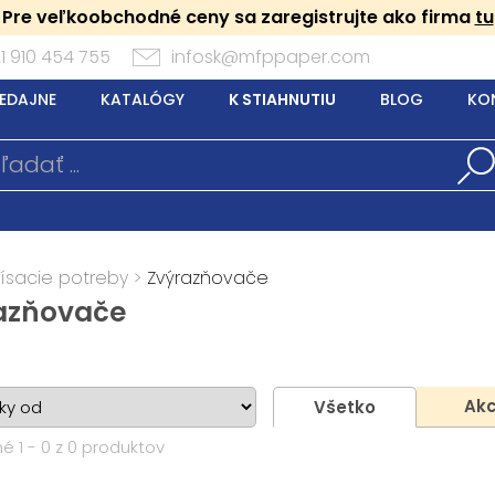
Pre veľkoobchodné ceny sa zaregistrujte ako firma
tu
1 910 454 755
infosk@mfppaper.com
EDAJNE
KATALÓGY
K STIAHNUTIU
BLOG
KO
Písacie potreby
>
Zvýrazňovače
azňovače
Akc
Všetko
é 1 - 0 z 0 produktov