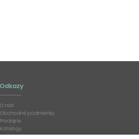
Odkazy
O nás
Obchodné podmienky
Predajne
Katalógy
K stiahnutiu