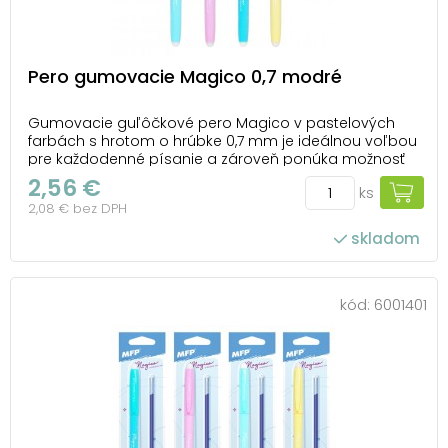
Pero gumovacie Magico 0,7 modré
Gumovacie guľôčkové pero Magico v pastelových
farbách s hrotom o hrúbke 0,7 mm je ideálnou voľbou
pre každodenné písanie a zároveň ponúka možnosť
ľahkého mazania chýb. Vďaka špeciálnemu
2,56 €
ks
atramentu možno text jednoducho vymazať
2,08 € bez DPH
pomocou gumy integrovanej na konci pera, čo
eliminuje potrebu korektora...
skladom
kód:
6001401