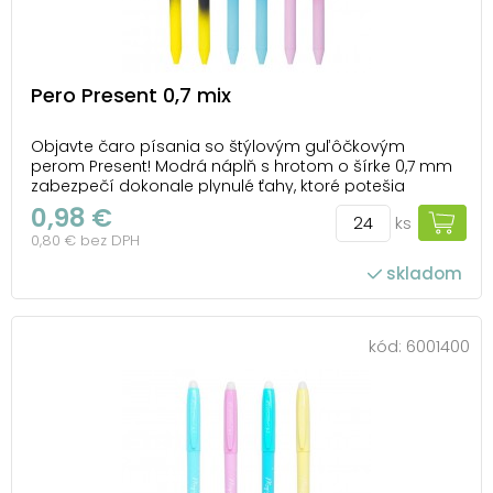
Pero Present 0,7 mix
Objavte čaro písania so štýlovým guľôčkovým
perom Present! Modrá náplň s hrotom o šírke 0,7 mm
zabezpečí dokonale plynulé ťahy, ktoré potešia
každého, kto miluje pohodlie pri písaní. Jedinečný
0,98 €
ks
dizajn každého pera zaujme jemným farebným
0,80 € bez DPH
prechodom a inšpiratívnymi nápismi, ako napríklad
„Krásny ...
skladom
počet ks v balení: 24
kód:
6001400