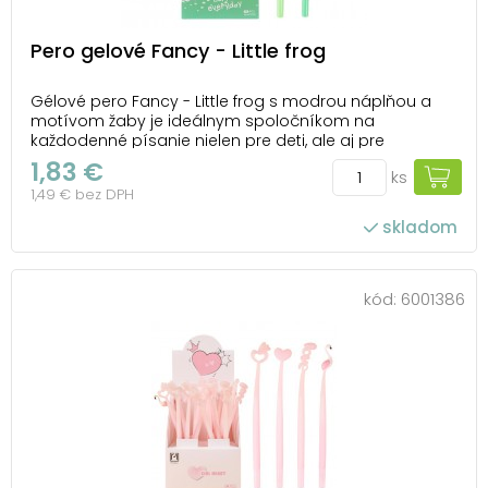
Pero gelové Fancy - Little frog
Gélové pero Fancy - Little frog s modrou náplňou a
motívom žaby je ideálnym spoločníkom na
každodenné písanie nielen pre deti, ale aj pre
dospelých. Je ideálne na písanie poznámok, vedenie
1,83 €
ks
denníka alebo aj na každodenné úlohy v škole či v
1,49 € bez DPH
kancelárii. Jemný hrot so šírkou stopy 0,5 mm
zaručuje hla...
skladom
kód:
6001386