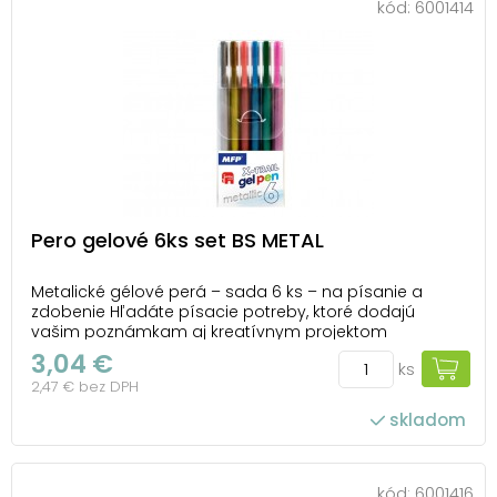
kód:
6001414
Pero gelové 6ks set BS METAL
Metalické gélové perá – sada 6 ks – na písanie a
zdobenie Hľadáte písacie potreby, ktoré dodajú
vašim poznámkam aj kreatívnym projektom
jedinečný vzhľad? Sada 6 gélových metalických pier
3,04 €
ks
prináša elegantné farby s jemným leskom, ktoré
2,47 € bez DPH
vyniknú na bielom aj tmavom papieri. Gélová náplň
píše hl...
skladom
kód:
6001416