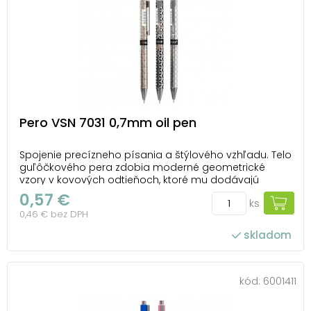
Pero VSN 7031 0,7mm oil pen
Spojenie precízneho písania a štýlového vzhľadu. Telo
guľôčkového pera zdobia moderné geometrické
vzory v kovových odtieňoch, ktoré mu dodávajú
jedinečný charakter a elegantný šmrnc. Praktická
0,57 €
ks
klipka umožňuje jednoduché pripevnenie k zošitu,
0,46 € bez DPH
diáru alebo vrecku, takže máte pero vždy po ruke. Vď...
skladom
kód:
6001411