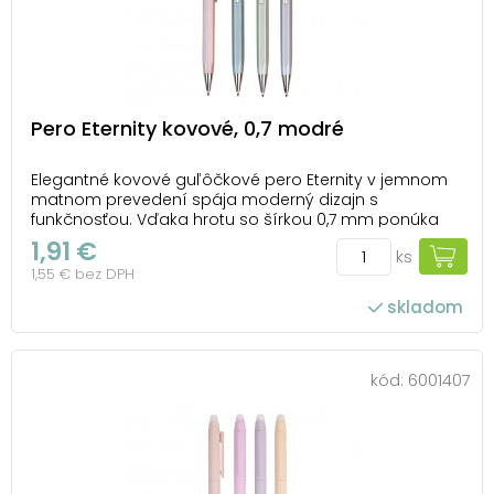
Pero Eternity kovové, 0,7 modré
Elegantné kovové guľôčkové pero Eternity v jemnom
matnom prevedení spája moderný dizajn s
funkčnosťou. Vďaka hrotu so šírkou 0,7 mm ponúka
plynulé a presné písanie, ktoré oceníte pri
1,91 €
ks
každodennej práci aj bežných poznámkach. Náplň s
1,55 € bez DPH
modrým atramentom zabezpečuje čistý a sýty
výsledok, či už píšete...
skladom
kód:
6001407