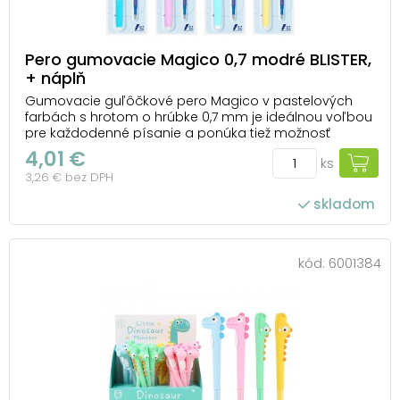
Pero gumovacie Magico 0,7 modré BLISTER,
+ náplň
Gumovacie guľôčkové pero Magico v pastelových
farbách s hrotom o hrúbke 0,7 mm je ideálnou voľbou
pre každodenné písanie a ponúka tiež možnosť
ľahkého mazania chýb. Špeciálny atrament možno
4,01 €
ks
jednoducho vymazať pomocou gumy integrovanej
3,26 € bez DPH
na konci pera, čo eliminuje potrebu korektora. Toto
praktické ...
skladom
kód:
6001384