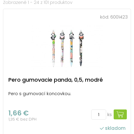
Zobrazené 1 - 24 z 101 produktov
kód:
6001423
Pero gumovacie panda, 0,5, modré
Pero s gumovací koncovkou.
1,66 €
ks
1,35 € bez DPH
skladom