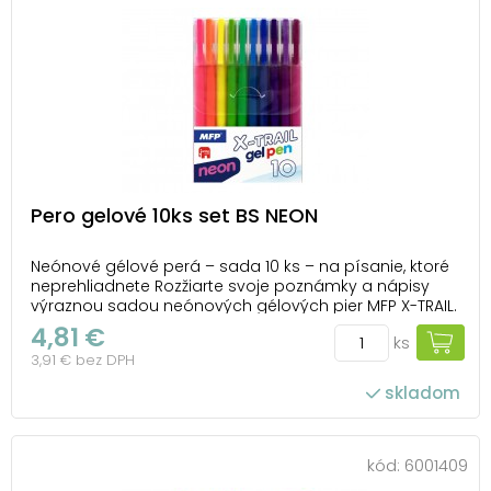
Pero gelové 10ks set BS NEON
Neónové gélové perá – sada 10 ks – na písanie, ktoré
neprehliadnete Rozžiarte svoje poznámky a nápisy
výraznou sadou neónových gélových pier MFP X-TRAIL.
Desať žiarivých farieb dodá každému textu energiu,
4,81 €
ks
hravosť a štýl. Perá píšu hladko a zanechávajú
3,91 € bez DPH
výraznú, neprehliadnuteľnú stopu, vďaka kt...
skladom
kód:
6001409