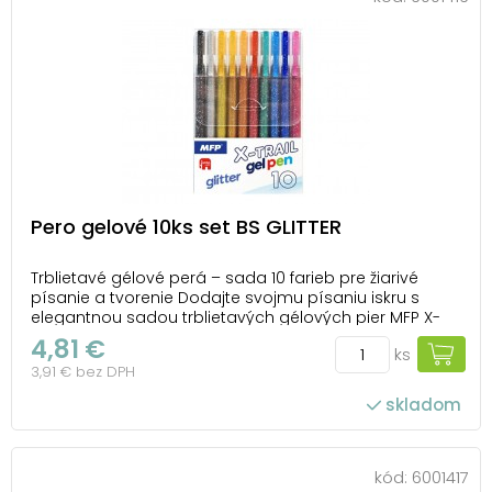
Pero gelové 10ks set BS GLITTER
Trblietavé gélové perá – sada 10 farieb pre žiarivé
písanie a tvorenie Dodajte svojmu písaniu iskru s
elegantnou sadou trblietavých gélových pier MFP X-
TRAIL Glitter. Táto sada desiatich farieb s jemným
4,81 €
ks
glitrovým efektom premení každý nápis na malý
3,91 € bez DPH
kúsok umenia. Perá píšu hladko a rovnomerne, ...
skladom
kód:
6001417