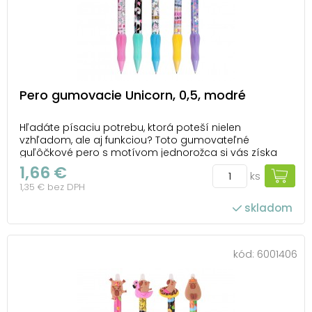
Pero gumovacie Unicorn, 0,5, modré
Hľadáte písaciu potrebu, ktorá poteší nielen
vzhľadom, ale aj funkciou? Toto gumovateľné
guľôčkové pero s motívom jednorožca si vás získa
na prvý pohľad. Pero má tenký hrot so šírkou 0,5 mm,
1,66 €
ks
ktorý zabezpečuje plynulé a presné písanie. Vďaka
1,35 € bez DPH
špeciálnemu atramentu možno napísaný text
jednoducho ...
skladom
kód:
6001406