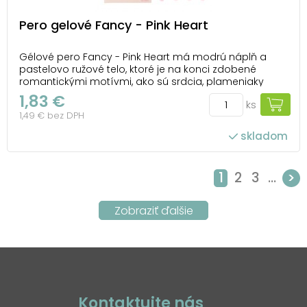
Pero gelové Fancy - Pink Heart
Gélové pero Fancy - Pink Heart má modrú náplň a
pastelovo ružové telo, ktoré je na konci zdobené
romantickými motívmi, ako sú srdcia, plameniaky
alebo symboly lásky. Jemný hrot so šírkou stopy 0,5
1,83 €
ks
mm zaručuje hladké a pohodlné písanie, takže je
1,49 € bez DPH
ideálny na písanie poznámok, kreslenie alebo
písanie...
skladom
1
2
3
...
>
Kontaktujte nás