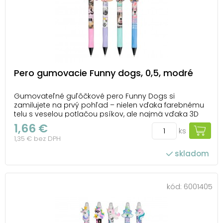
Pero gumovacie Funny dogs, 0,5, modré
Gumovateľné guľôčkové pero Funny Dogs si
zamilujete na prvý pohľad – nielen vďaka farebnému
telu s veselou potlačou psíkov, ale najmä vďaka 3D
figúrke psíka, ktorá zdobí hornú časť pera. Písanie je s
1,66 €
ks
ním radosť a chyby? Tie jednoducho vymažete
1,35 € bez DPH
pomocou gumovacej koncovky. Jemný hrot 0,5 mm
umož...
skladom
kód:
6001405