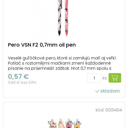
Pero VSN F2 0,7mm oil pen
Veselé guľôčkové pero, ktoré si zamilujú malí aj veľkí.
Potlač s roztomilými mačkami zmení každodenné
písanie na príjemnejší zážitok. Hrot 0,7 mm spolu s
olejovým atramentom zabezpečujú plynulý a čistý
0,57 €
ks
ťah, takže vaše poznámky budú vždy upravené a
0,46 € bez DPH
čitateľné. Ľahká konštrukcia a pohodlný úchop ...
skladom
kód:
6001404