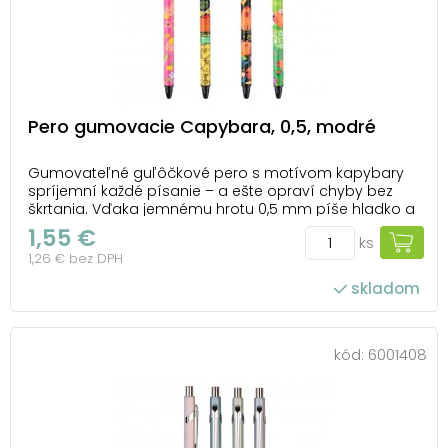
Pero gumovacie Capybara, 0,5, modré
Gumovateľné guľôčkové pero s motívom kapybary
spríjemní každé písanie – a ešte opraví chyby bez
škrtania. Vďaka jemnému hrotu 0,5 mm píše hladko a
presne, ideálne sa hodí na poznámky, domáce úlohy,
1,55 €
ks
plánovače aj školské zošity. A keď sa niečo nepodarí?
1,26 € bez DPH
Stačí otočiť pero a chybu vygumovať pomoco...
skladom
kód:
6001408