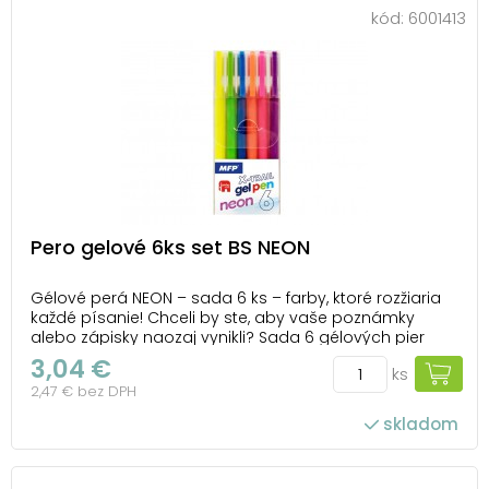
kód:
6001413
Pero gelové 6ks set BS NEON
Gélové perá NEON – sada 6 ks – farby, ktoré rozžiaria
každé písanie! Chceli by ste, aby vaše poznámky
alebo zápisky naozaj vynikli? Sada 6 gélových pier
NEON prináša žiarivé farby, ktoré okamžite upútajú
3,04 €
ks
pozornosť. Neónové odtiene dodajú každému textu aj
2,47 € bez DPH
diáru originálny šmrnc. Gélová náplň...
skladom