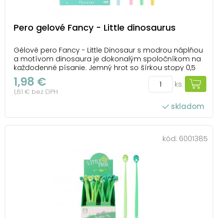
Pero gelové Fancy - Little dinosaurus
Gélové pero Fancy - Little Dinosaur s modrou náplňou
a motívom dinosaura je dokonalým spoločníkom na
každodenné písanie. Jemný hrot so šírkou stopy 0,5
mm zaručuje hladké a pohodlné písanie. Pero je
1,98 €
ks
vybavené uzáverom, ktorý chráni hrot pred
1,61 € bez DPH
poškodením, a má telo z pružného, odolného plastu,
ktorý...
skladom
kód:
6001385