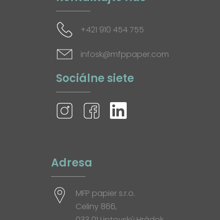
+421 910 454 755
infosk@mfppaper.com
Sociálne siete
Adresa
MFP papier s.r.o.
Celiny 866,
033 01 Liptovský Hrádok