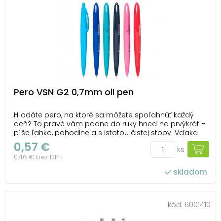
Pero VSN G2 0,7mm oil pen
Hľadáte pero, na ktoré sa môžete spoľahnúť každý
deň? To pravé vám padne do ruky hneď na prvýkrát –
píše ľahko, pohodlne a s istotou čistej stopy. Vďaka
strednej šírke hrotu 0,7 mm je písanie vždy plynulé – či
0,57 €
ks
už ide o poznámky v škole alebo o podpisy v práci.
0,46 € bez DPH
Ergonomický úchop a ľahká konštru...
skladom
kód:
6001410