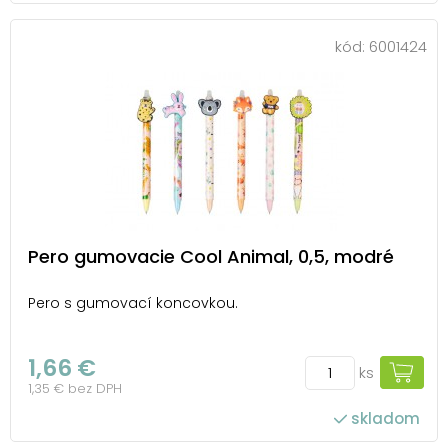
kód:
6001424
Pero gumovacie Cool Animal, 0,5, modré
Pero s gumovací koncovkou.
1,66 €
ks
1,35 € bez DPH
skladom