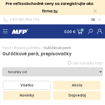
Pre veľkoobchodné ceny sa zaregistrujte ako
firma
tu
+421 910 454 755
SK
0,00 €
Úvod
>
Písacie potreby
>
Guľôčkové perá
Guľôčkové perá, prepisovačky
Len výrobky mfp
Všetko
Akcia
Novinky
Dopredaj