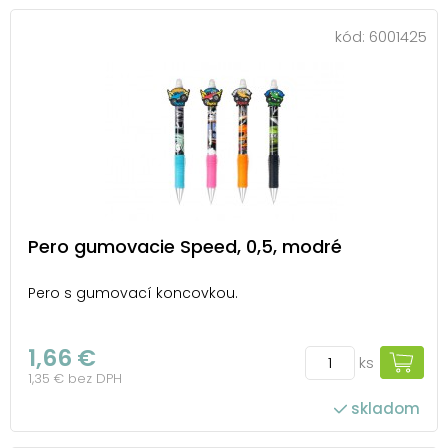
kód:
6001425
Pero gumovacie Speed, 0,5, modré
Pero s gumovací koncovkou.
1,66 €
ks
1,35 € bez DPH
skladom