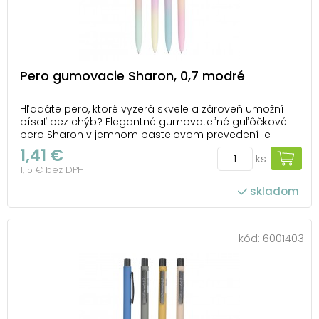
Pero gumovacie Sharon, 0,7 modré
Hľadáte pero, ktoré vyzerá skvele a zároveň umožní
písať bez chýb? Elegantné gumovateľné guľôčkové
pero Sharon v jemnom pastelovom prevedení je
presne to, čo potrebujete. Vďaka hrotu 0,7 mm píše
1,41 €
ks
plynulo a sýto modro – ideálne na každodenné
1,15 € bez DPH
poznámky, zápisky aj úlohy. Keď napíšete niečo
nespráv...
skladom
kód:
6001403