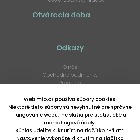
Otváracia doba
Odkazy
O nás
Obchodné podmienky
Predajne
Katalógy
K stiahnutiu
Web mfp.cz používa súbory cookies.
Blog
Niektoré tieto súbory sú nevyhnutné pre správne
Kontakt
fungovanie webu, iné slúžia pre štatistické a
Kariéra
marketingové účely.
XML feed
Súhlas udelíte kliknutím na tlačítko “Přijať”.
Nastavenie vykonáte kliknutím na tlačítko