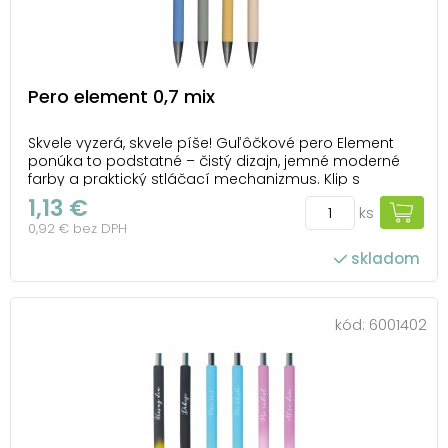
Pero element 0,7 mix
Skvele vyzerá, skvele píše! Guľôčkové pero Element
ponúka to podstatné – čistý dizajn, jemné moderné
farby a praktický stláčací mechanizmus. Klip s
kovovým vzhľadom dodáva peru elegantný detail,
1,13 €
ks
ktorý zaujme na prvý pohľad. Píše modro a hladko
0,92 € bez DPH
vďaka hrotu s hrúbkou 0,7 mm. Ideálne na každod...
skladom
kód:
6001402