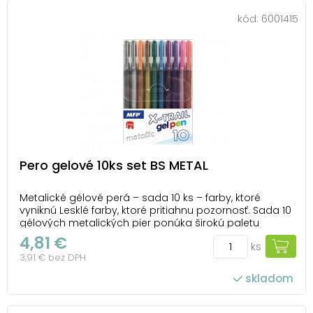
kód:
6001415
Pero gelové 10ks set BS METAL
Metalické gélové perá – sada 10 ks – farby, ktoré
vyniknú Lesklé farby, ktoré pritiahnu pozornosť. Sada 10
gélových metalických pier ponúka širokú paletu
odtieňov s jemným kovovým efektom. Na svetlom aj
4,81 €
ks
tmavom papieri sa ich farby krásne odrážajú a
3,91 € bez DPH
dodajú každému zápisu jedinečný štýl. Každ...
skladom