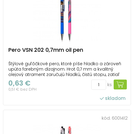
Pero VSN 202 0,7mm oil pen
Štýlové guľôčkové pero, ktoré píše hladko a zároveň
upúta farebným dizajnom. Hrot 0,7 mm a kvalitný
olejový atrament zaručujú hladkú, čistú stopu, zatiaľ
čo výrazné motívy dodávajú peru osobitý štýl.
0,63 €
ks
Gumový úchop poskytuje istotu a pohodlie aj pri
0,51 € bez DPH
dlhšom písaní. Vďaka mixu veselých farebných p...
skladom
kód:
6001412