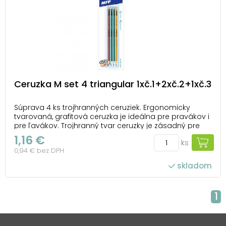
Ceruzka M set 4 triangular 1xč.1+2xč.2+1xč.3
Súprava 4 ks trojhranných ceruziek. Ergonomicky
tvarovaná, grafitová ceruzka je ideálna pre pravákov i
pre ľavákov. Trojhranný tvar ceruzky je zásadný pre
uloženie prstov, zaisťuje uvoľnené držanie. 2 ks ceruzka
1,16 €
ks
č.2 – výborná na bežné písanie a kreslenie, univerzálne
0,94 € bez DPH
použitie 1 ks ceruzka č....
skladom
1