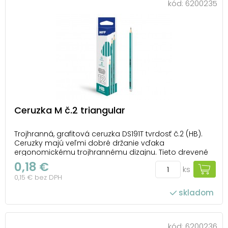
kód:
6200235
Ceruzka M č.2 triangular
Trojhranná, grafitová ceruzka DS191T tvrdosť č.2 (HB).
Ceruzky majú veľmi dobré držanie vďaka
ergonomickému trojhrannému dizajnu. Tieto drevené
ceruzky sú ideálne na písanie, rysovanie i kreslenie.
0,18 €
ks
Dĺžka ceruzky: 175 mm Priemer tuhy: 2,2 mm Šírka
0,15 € bez DPH
ceruzky: 8 mm Balené v papierovej škatuľk...
skladom
kód:
6200236