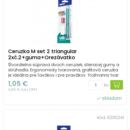
Ceruzka M set 2 triangular
2xč.2+guma+Orezávatko
Štvordielna súprava dvoch ceruziek, stieracej gumy a
strúhadla. Ergonomicky tvarovaná, grafitová ceruzka
je ideálna pre ľavákov i pre pravákov. Trojhranný tvar
ceruzky je zásadný pre polohu prstov, zaisťuje
1,05 €
ks
uvoľnené držanie. 2 ks ceruzky č.2 – výborné na bežné
0,85 € bez DPH
písanie, kreslenie a unierzálne p...
skladom
kód:
6200241