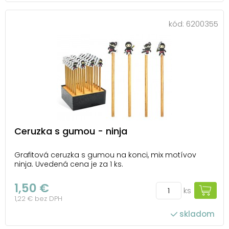
kód:
6200355
Ceruzka s gumou - ninja
Grafitová ceruzka s gumou na konci, mix motívov
ninja. Uvedená cena je za 1 ks.
1,50 €
ks
1,22 € bez DPH
skladom