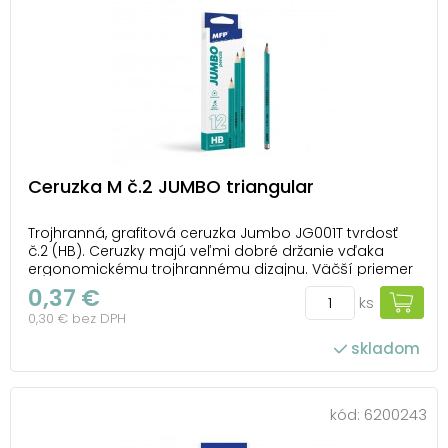
Ceruzka M č.2 JUMBO triangular
Trojhranná, grafitová ceruzka Jumbo JG001T tvrdosť
č.2 (HB). Ceruzky majú veľmi dobré držanie vďaka
ergonomickému trojhrannému dizajnu. Väčší priemer
ceruzky zaručuje pohodlné uchopenie aj menším
0,37 €
ks
deťom. Na výrobu bolo použité vysoko kvalitné drevo,
0,30 € bez DPH
preto sa dajú bez problémov strúhať. Tuhy v týc...
skladom
kód:
6200243