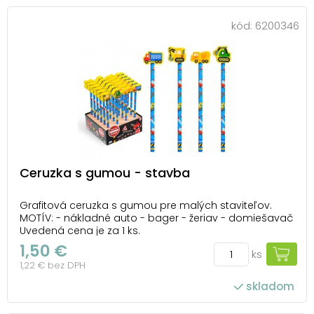
kód:
6200346
Ceruzka s gumou - stavba
Grafitová ceruzka s gumou pre malých staviteľov.
MOTÍV: - nákladné auto - bager - žeriav - domiešavač
Uvedená cena je za 1 ks.
1,50 €
ks
1,22 € bez DPH
skladom