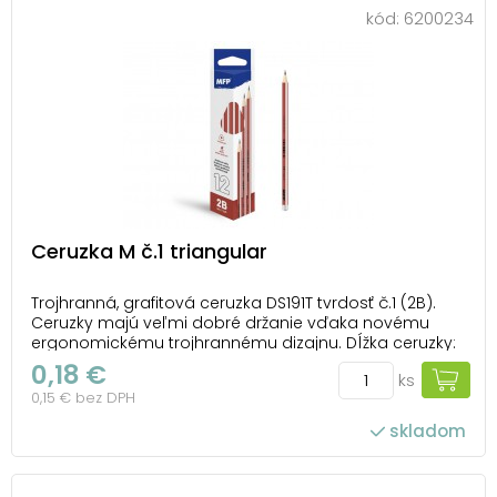
kód:
6200234
Ceruzka M č.1 triangular
Trojhranná, grafitová ceruzka DS191T tvrdosť č.1 (2B).
Ceruzky majú veľmi dobré držanie vďaka novému
ergonomickému trojhrannému dizajnu. Dĺžka ceruzky:
175 mm Priemer tuhy: 2,2 mm Šírka ceruzky: 8 mm
0,18 €
ks
Balené v papierovej škatuľke so závesom po 12 ks.
0,15 € bez DPH
Uvedená cena je za 1 ks.
skladom