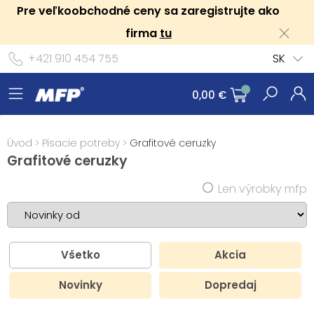
Pre veľkoobchodné ceny sa zaregistrujte ako
firma
tu
+421 910 454 755
SK
0,00 €
Úvod
>
Písacie potreby
>
Grafitové ceruzky
Grafitové ceruzky
Len výrobky mfp
Všetko
Akcia
Novinky
Dopredaj