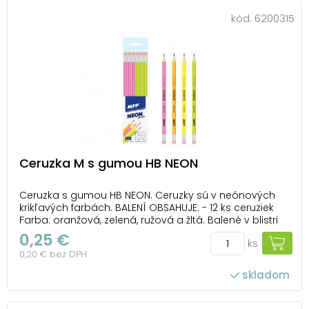
kód:
6200315
Ceruzka M s gumou HB NEON
Ceruzka s gumou HB NEON. Ceruzky sú v neónových
krikľavých farbách. BALENÍ OBSAHUJE: - 12 ks ceruziek
Farba: oranžová, zelená, ružová a žltá. Balené v blistri
so závesom. Cena je uvedená za 1 ks.
0,25 €
ks
0,20 € bez DPH
skladom