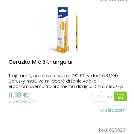
Ceruzka M č.3 triangular
Trojhranná, grafitová ceruzka DS191T tvrdosť č.3 (2H).
Ceruzky majú veľmi dobré držanie vďaka
ergonomickému trojhrannému dizajnu. Dĺžka ceruzky:
175 mm Priemer tuhy: 2,2 mm Šírka ceruzky: 8 mm
0,18 €
ks
Balené v papierovej škatuľke so závesom po 12 ks.
0,15 € bez DPH
Uvedená cena je za 1 ks.
skladom
kód:
6200237