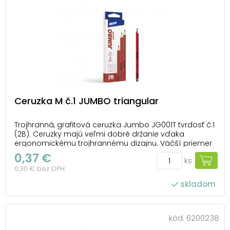
Ceruzka M č.1 JUMBO triangular
Trojhranná, grafitová ceruzka Jumbo JG001T tvrdosť č.1
(2B). Ceruzky majú veľmi dobré držanie vďaka
ergonomickému trojhrannému dizajnu. Väčší priemer
ceruzky zaručuje pohodlné uchopenie aj menším
0,37 €
ks
deťom. Na výrobu bolo použité vysoko kvalitné drevo,
0,30 € bez DPH
preto sa dajú bez problémov strúhať. Tuhy v týc...
skladom
kód:
6200238