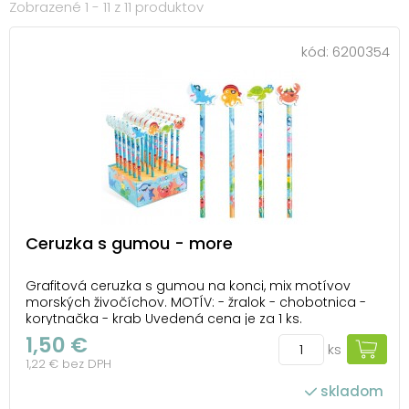
Zobrazené 1 - 11 z 11 produktov
kód:
6200354
Ceruzka s gumou - more
Grafitová ceruzka s gumou na konci, mix motívov
morských živočíchov. MOTÍV: - žralok - chobotnica -
korytnačka - krab Uvedená cena je za 1 ks.
1,50 €
ks
1,22 € bez DPH
skladom