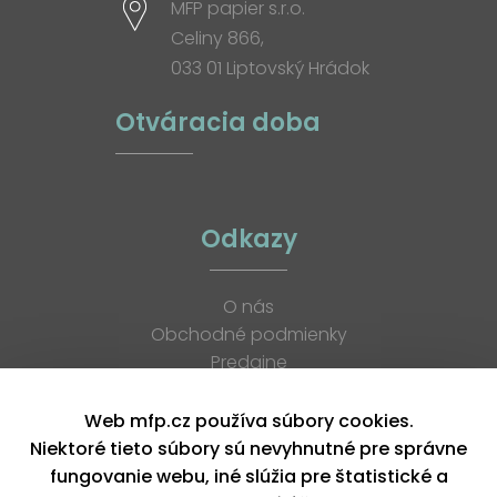
MFP papier s.r.o.
Celiny 866,
033 01 Liptovský Hrádok
Otváracia doba
Odkazy
O nás
Obchodné podmienky
Predajne
Katalógy
K stiahnutiu
Web mfp.cz používa súbory cookies.
Blog
Niektoré tieto súbory sú nevyhnutné pre správne
Kontakt
fungovanie webu, iné slúžia pre štatistické a