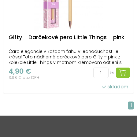
Gifty - Darčekové pero Little Things - pink
Čaro elegancie v každom ťahu V jednoduchosti je
krása! Toto nádherné darčekové pero Gifty – pink z
kolekcie Little Things v matnom krémovom odtieni s
jemnými kovovými detailmi v odtieni rose gold
4,90 €
ks
prináša nielen pohodlné písanie, ale aj nádych luxusu.
3,98 € bez DPH
Elegantné balenie v romantickej ružovej kra...
skladom
1