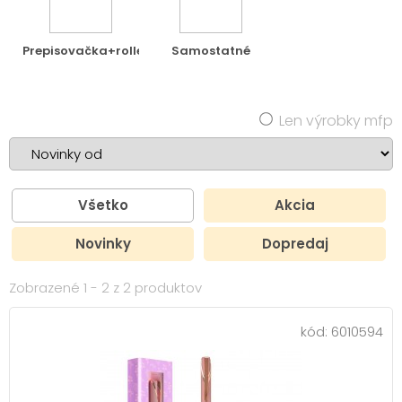
Prepisovačka+roller
Samostatné
Len výrobky mfp
Všetko
Akcia
Novinky
Dopredaj
Zobrazené 1 - 2 z 2 produktov
kód:
6010594