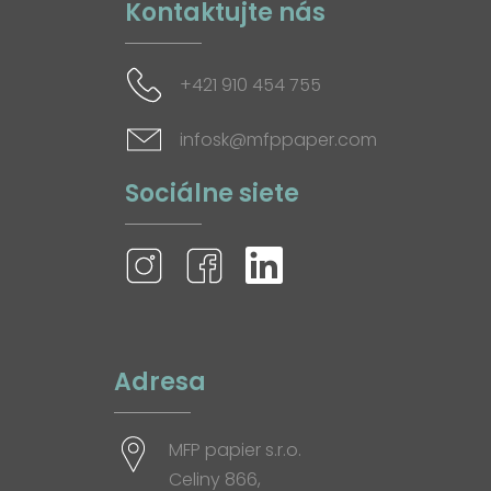
Kontaktujte nás
+421 910 454 755
infosk@mfppaper.com
Sociálne siete
Adresa
MFP papier s.r.o.
Celiny 866,