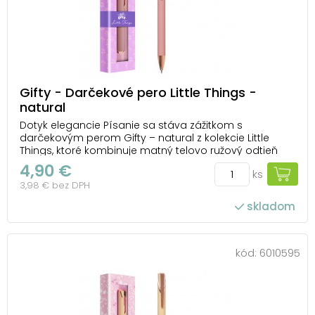
Gifty - Darčekové pero Little Things -
natural
Dotyk elegancie Písanie sa stáva zážitkom s
darčekovým perom Gifty – natural z kolekcie Little
Things, ktoré kombinuje matný telovo ružový odtieň
(natural pink) s jemnými kovovými detailmi v odtieni
4,90 €
ks
rose gold. Jeho elegantný dizajn a ľahká konštrukcia
3,98 € bez DPH
zaručujú maximálne pohodlie pri písaní – č...
skladom
kód:
6010595