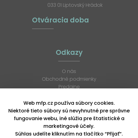
033 01 Liptovský Hrádok
Otváracia doba
Odkazy
O nás
Obchodné podmienky
Predajne
Katalógy
K stiahnutiu
Web mfp.cz používa súbory cookies.
Blog
Niektoré tieto súbory sú nevyhnutné pre správne
Kontakt
fungovanie webu, iné slúžia pre štatistické a
Kariéra
marketingové účely.
XML feed
Súhlas udelíte kliknutím na tlačítko “Přijať”.