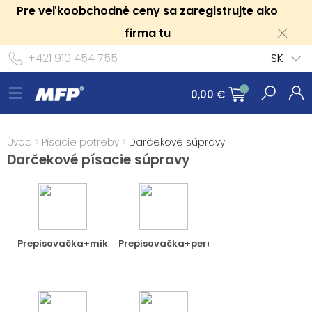
Pre veľkoobchodné ceny sa zaregistrujte ako
firma
tu
+421 910 454 755
SK
0,00 €
Úvod
>
Písacie potreby
>
Darčekové súpravy
Darčekové písacie súpravy
Prepisovačka+mikroceuzka
Prepisovačka+pero