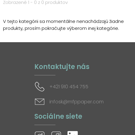
Zobrazené 1 - 0 z 0 produktov
V tejto kategórii sa momentálne nenachádzajú žiadne
produkty, prosím pokračujte výberom inej kategórie.
Kontaktujte nás
+421 910 454 755
infosk@mfppaper.com
Sociálne siete