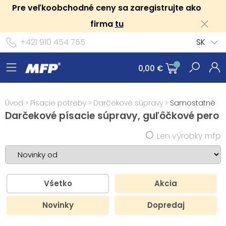
Pre veľkoobchodné ceny sa zaregistrujte ako
firma
tu
+421 910 454 755
SK
0,00 €
Úvod
>
Písacie potreby
>
Darčekové súpravy
>
Samostatné
Darčekové písacie súpravy, guľôčkové pero
Len výrobky mfp
Všetko
Akcia
Novinky
Dopredaj