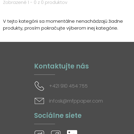
Zobrazené 1 - 0 z 0 produktov
V tejto kategórii sa momentálne nenachádzajú žiadne
produkty, prosím pokračujte výberom inej kategórie.
Kontaktujte nás
+421 910 454 755
infosk@mfppaper.com
Sociálne siete