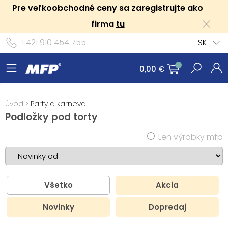
Pre veľkoobchodné ceny sa zaregistrujte ako
firma
tu
+421 910 454 755
SK
0,00 €
Úvod
>
Party a karneval
Podložky pod torty
Len výrobky mfp
Všetko
Akcia
Novinky
Dopredaj