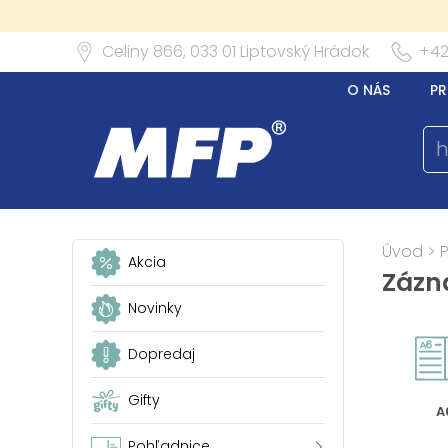
Celiny 866,
033 01
Liptovský Hrádok
+42
O NÁS
PR
Úvod
>
Akcia
Zázn
Novinky
Dopredaj
Gifty
A
Pohľadnice