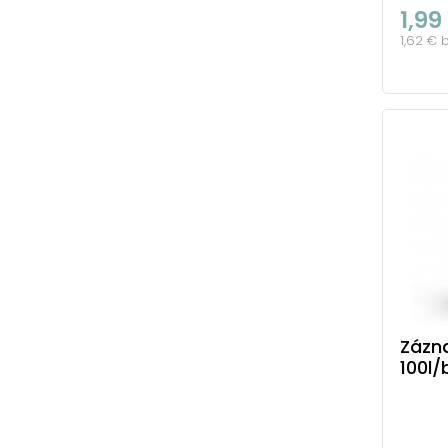
1,99
1,62 € 
Zázn
100l/