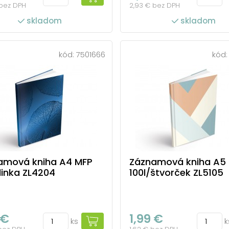
 bez DPH
2,93 € bez DPH
skladom
skladom
kód:
7501666
kód
amová kniha A4 MFP
Záznamová kniha A5
linka ZL4204
100l/štvorček ZL5105
 €
1,99 €
ks
k