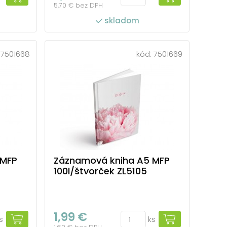
5,70 € bez DPH
skladom
:
7501668
kód:
7501669
 MFP
Záznamová kniha A5 MFP
100l/štvorček ZL5105
1,99 €
s
ks