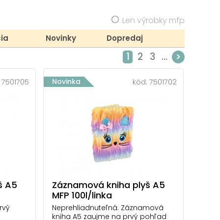
Len výrobky mfp
ia
Novinky
Dopredaj
1
2
3
...
>
:
7501705
Novinka
kód:
7501702
š A5
Záznamová kniha plyš A5
MFP 100l/linka
rvý
Neprehliadnuteľná. Záznamová
kniha A5 zaujme na prvý pohľad