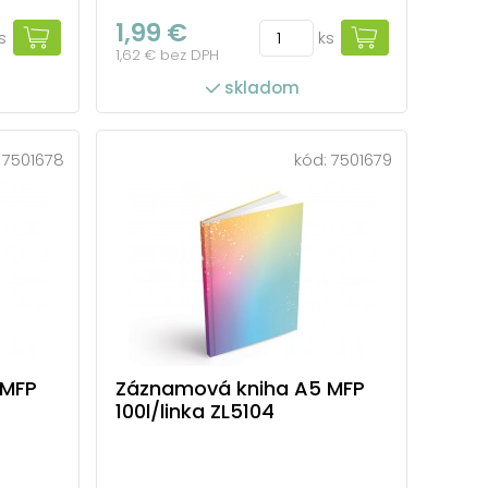
1,99 €
s
ks
1,62 € bez DPH
skladom
:
7501678
kód:
7501679
 MFP
Záznamová kniha A5 MFP
100l/linka ZL5104