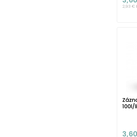
2,93 €
Zázn
100l/
3,6