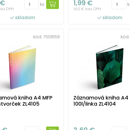
 €
1,99 €
ks
k
bez DPH
1,62 € bez DPH
skladom
skladom
kód:
7501659
kód
amová kniha A4 MFP
Záznamová kniha A4
štvorček ZL4105
100l/linka ZL4104
0 €
3,60 €