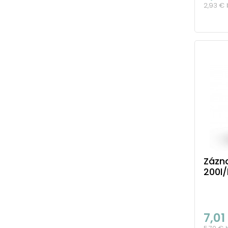
2,93 €
Zázn
200l/
7,01