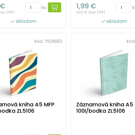
 €
1,99 €
ks
k
bez DPH
1,62 € bez DPH
skladom
skladom
kód:
7501680
kód
amová kniha A5 MFP
Záznamová kniha A5
bodka ZL5106
100l/bodka ZL5106