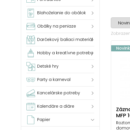
Blahoželanie do obálok
Obálky na peniaze
Zobrazen
Darčekový baliaci materiál
Novin
Hobby a kreatívne potreby
Detské hry
Party a karneval
Kancelárske potreby
Kalendáre a diáre
Zázn
MFP 1
Papier
Roztom
domov