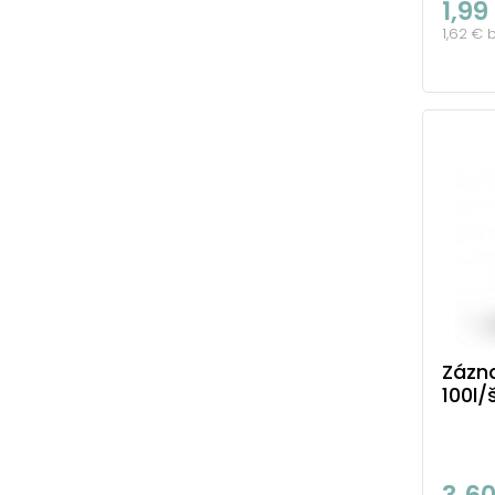
1,99
1,62 € 
Zázn
100l/
3,6