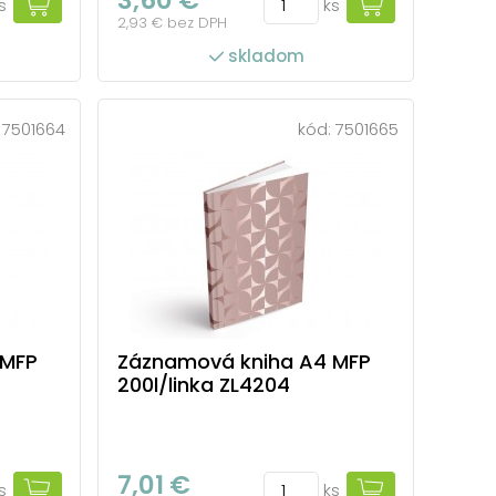
s
ks
2,93 € bez DPH
skladom
:
7501664
kód:
7501665
 MFP
Záznamová kniha A4 MFP
200l/linka ZL4204
7,01 €
s
ks