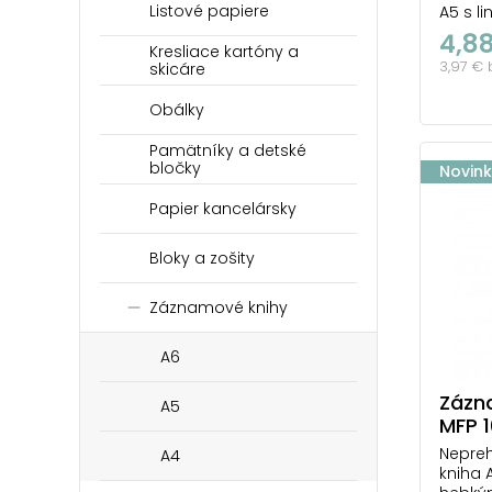
Listové papiere
A5 s l
mäkuč
4,8
obľúb
Kresliace kartóny a
3,97 €
skicáre
nápad
Skvele
Obálky
Väzba:
linka P
svetlo
Pamätníky a detské
bločky
Novin
Papier kancelársky
Bloky a zošity
Záznamové knihy
A6
Zázn
A5
MFP 1
Nepre
A4
kniha 