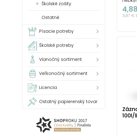
hebký
Školské zošity
rozto
4,8
Linajk
3,97 €
na poz
Ostatné
každo
Farba:
Písacie potreby
linka 
cena je
Školské potreby
Vianočný sortiment
Veľkonočný sortiment
Licencia
Ostatný papierenský tovar
Zázn
100l/