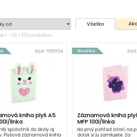
Akc
Všetko
é 1 - 24 z 123 produktov
ka
kód:
7501704
Novinka
kód
amová kniha plyš A5
Záznamová kniha ply
00l/linka
MFP 100l/linka
ilý spoločník do školy aj
Na prvý pohľad očarí, na p
. Plyšová záznamová kniha
dotyk si ju zamilujete. Za