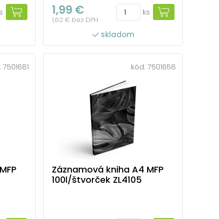
1,99 €
s
ks
1,62 € bez DPH
skladom
:
7501681
kód:
7501658
 MFP
Záznamová kniha A4 MFP
100l/štvorček ZL4105