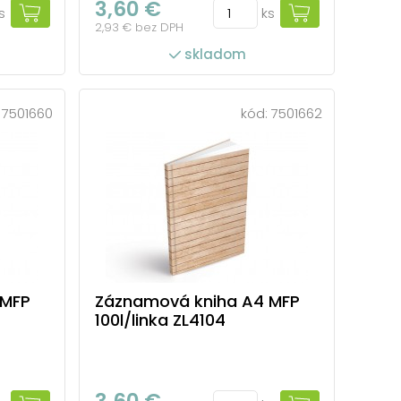
3,60 €
s
ks
2,93 € bez DPH
skladom
:
7501660
kód:
7501662
 MFP
Záznamová kniha A4 MFP
100l/linka ZL4104
3,60 €