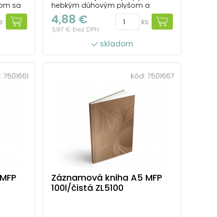
om sa
hebkým dúhovým plyšom a
o
roztomilým motívom mačičky.
4,88 €
s
ks
tranami,
Linajkové strany ponúkajú priestor
3,97 € bez DPH
na poznámky, školské zápisky aj
ienky.
každodenné nápady. Väzba: V8
skladom
:
Formát: A5 Farba: dúhová
 listov:
Lineatúra: linka Počet listov: 100
Uvedená cena je za ...
:
7501661
kód:
7501667
 MFP
Záznamová kniha A5 MFP
100l/čistá ZL5100