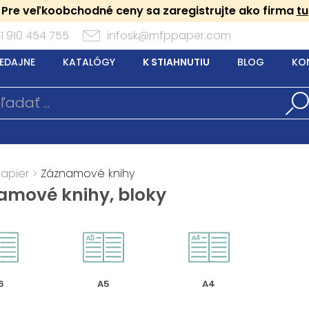
Pre veľkoobchodné ceny sa zaregistrujte ako firma
tu
1 910 454 755
infosk@mfppaper.com
EDAJNE
KATALÓGY
K STIAHNUTIU
BLOG
KO
Papier
>
Záznamové knihy
amové knihy, bloky
6
A5
A4