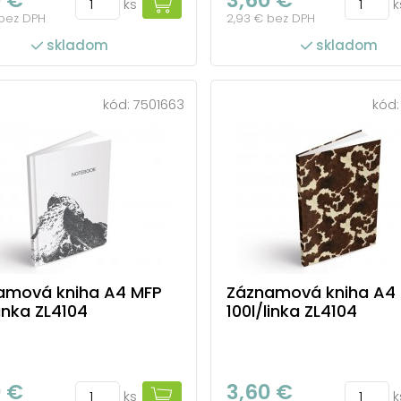
ks
k
 bez DPH
2,93 € bez DPH
skladom
skladom
kód:
7501663
kód
amová kniha A4 MFP
Záznamová kniha A4
linka ZL4104
100l/linka ZL4104
0 €
3,60 €
ks
k