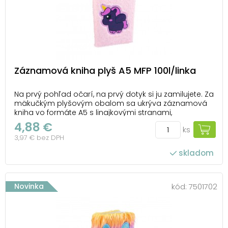
Záznamová kniha plyš A5 MFP 100l/linka
Na prvý pohľad očarí, na prvý dotyk si ju zamilujete. Za
mäkučkým plyšovým obalom sa ukrýva záznamová
kniha vo formáte A5 s linajkovými stranami,
pripravená na všetky vaše poznámky, nápady aj
4,88 €
ks
spomienky. Väzba: V8 Formát: A5 Farba: ružová
3,97 € bez DPH
Lineatúra: linka Počet listov: 100 Uvedená cena j...
skladom
Novinka
kód:
7501702