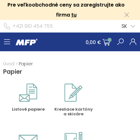
Pre veľkoobchodné ceny sa zaregistrujte ako
firma
tu
+421 910 454 755
SK
0,00 €
Úvod
>
Papier
Papier
Listové papiere
Kresliace kartóny
a skicáre