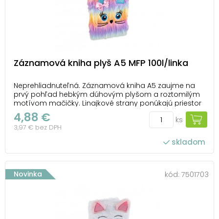
Záznamová kniha plyš A5 MFP 100l/linka
Neprehliadnuteľná. Záznamová kniha A5 zaujme na
prvý pohľad hebkým dúhovým plyšom a roztomilým
motívom mačičky. Linajkové strany ponúkajú priestor
na poznámky, školské zápisky aj každodenné nápady.
4,88 €
ks
Väzba: V8 Formát: A5 Farba: dúhová Lineatúra: linka
3,97 € bez DPH
Počet listov: 100 Uvedená cena je za ...
skladom
Novinka
kód:
7501703