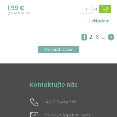
1,99 €
ks
1,62 € bez DPH
skladom
1
2
3
...
>
Kontaktujte nás
+421 910 454 755
infosk@mfppaper.com