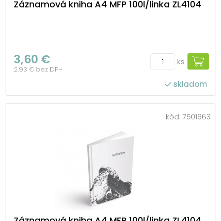
Záznamová kniha A4 MFP 100l/linka ZL4104
3,60 €
ks
2,93 € bez DPH
skladom
kód:
7501663
Záznamová kniha A4 MFP 100l/linka ZL4104