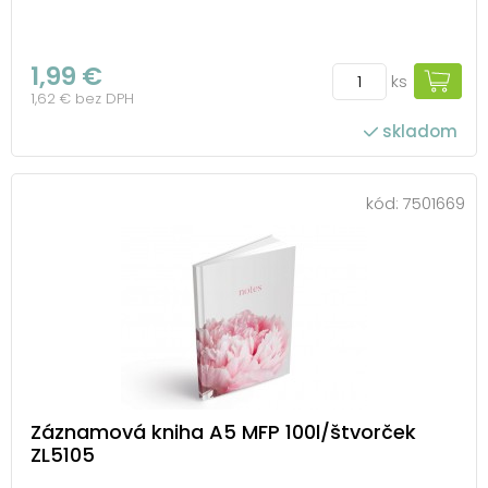
1,99 €
ks
1,62 € bez DPH
skladom
kód:
7501669
Záznamová kniha A5 MFP 100l/štvorček
ZL5105