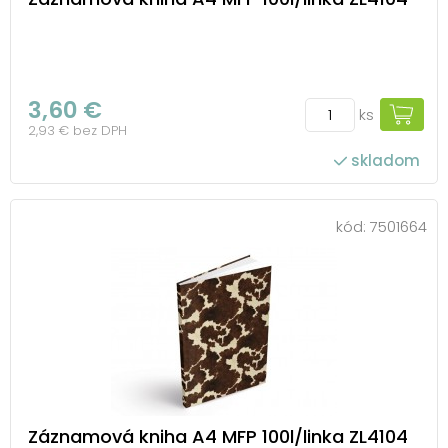
3,60 €
ks
2,93 € bez DPH
skladom
kód:
7501664
Záznamová kniha A4 MFP 100l/linka ZL4104