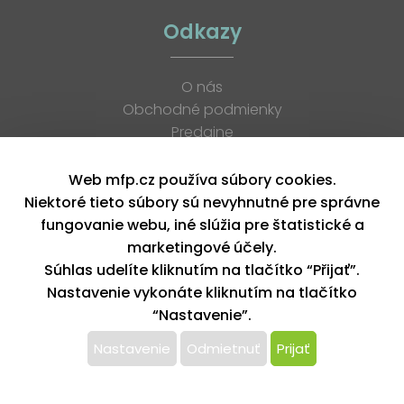
Odkazy
O nás
Obchodné podmienky
Predajne
Katalógy
K stiahnutiu
Web mfp.cz používa súbory cookies.
Blog
Niektoré tieto súbory sú nevyhnutné pre správne
Kontakt
fungovanie webu, iné slúžia pre štatistické a
Kariéra
marketingové účely.
XML feed
Súhlas udelíte kliknutím na tlačítko “Přijať”.
Nastavenie vykonáte kliknutím na tlačítko
“Nastavenie”.
Copyright © 2026, MFP paper s. r. o. | Všetky práva vyhradené
design by MFP
Nastavenie
Odmietnuť
Prijať
Tento web používa k poskytovaniu služieb,
personalizácií reklám a analýze návštevnosti súbory