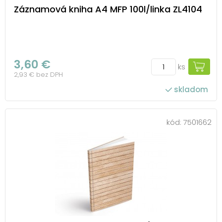
Záznamová kniha A4 MFP 100l/linka ZL4104
3,60 €
ks
2,93 € bez DPH
skladom
kód:
7501662