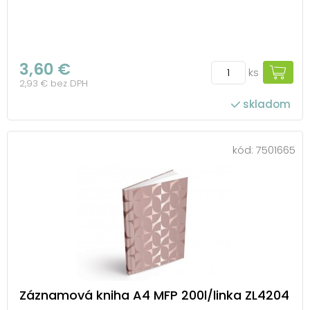
3,60 €
ks
2,93 € bez DPH
skladom
kód:
7501665
Záznamová kniha A4 MFP 200l/linka ZL4204