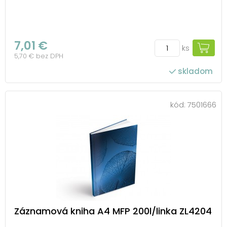
7,01 €
ks
5,70 € bez DPH
skladom
kód:
7501666
Záznamová kniha A4 MFP 200l/linka ZL4204