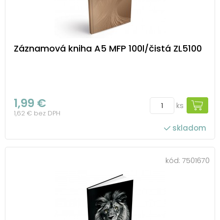
Záznamová kniha A5 MFP 100l/čistá ZL5100
1,99 €
ks
1,62 € bez DPH
skladom
kód:
7501670