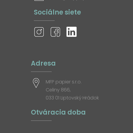
Sociálne siete
Adresa
MFP papier s.r.o.
Celiny 866,
033 01 Liptovský Hrádok
Otváracia doba