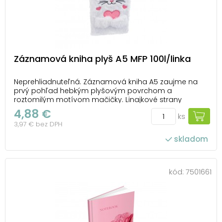
Záznamová kniha plyš A5 MFP 100l/linka
Neprehliadnuteľná. Záznamová kniha A5 zaujme na
prvý pohľad hebkým plyšovým povrchom a
roztomilým motívom mačičky. Linajkové strany
ponúkajú priestor na poznámky, školské zápisky aj
4,88 €
ks
každodenné nápady. Väzba: V8 Farba: biela Formát:
3,97 € bez DPH
A5 Lineatúra: linka Počet listov: 100 Uvedená cena je z...
skladom
kód:
7501661