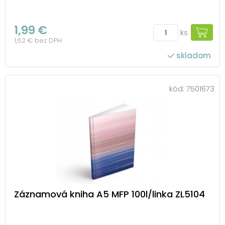
1,99 €
ks
1,62 € bez DPH
skladom
kód:
7501673
Záznamová kniha A5 MFP 100l/linka ZL5104