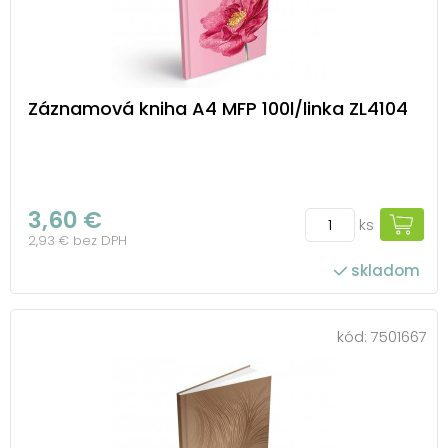
Záznamová kniha A4 MFP 100l/linka ZL4104
3,60 €
ks
2,93 € bez DPH
skladom
kód:
7501667