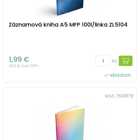
Záznamová kniha A5 MFP 100l/linka ZL5104
1,99 €
ks
1,62 € bez DPH
skladom
kód:
7501679