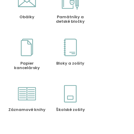
Obálky
Pamätníky a
detské bločky
Papier
Bloky a zošity
kancelársky
Záznamové knihy
Školské zošity