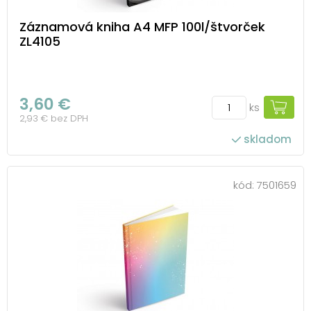
Záznamová kniha A4 MFP 100l/štvorček
ZL4105
3,60 €
ks
2,93 € bez DPH
skladom
kód:
7501659