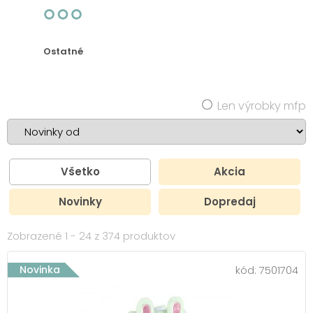
Ostatné
Len výrobky mfp
Všetko
Akcia
Novinky
Dopredaj
Zobrazené 1 - 24 z 374 produktov
Novinka
kód:
7501704