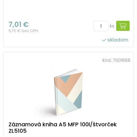
7,01 €
ks
5,70 € bez DPH
skladom
kód:
7501668
Záznamová kniha A5 MFP 100l/štvorček
ZL5105