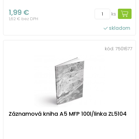
1,99 €
ks
1,62 € bez DPH
skladom
kód:
7501677
Záznamová kniha A5 MFP 100l/linka ZL5104