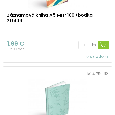
Záznamová kniha A5 MFP 100l/bodka
ZL5106
1,99 €
ks
1,62 € bez DPH
skladom
kód:
7501681