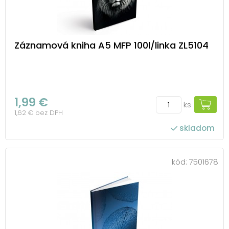
Záznamová kniha A5 MFP 100l/linka ZL5104
1,99 €
ks
1,62 € bez DPH
skladom
kód:
7501678