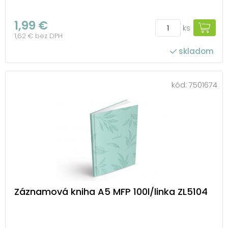
1,99 €
ks
1,62 € bez DPH
skladom
kód:
7501674
Záznamová kniha A5 MFP 100l/linka ZL5104