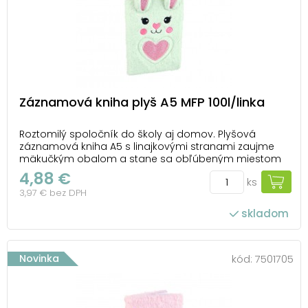
Záznamová kniha plyš A5 MFP 100l/linka
Roztomilý spoločník do školy aj domov. Plyšová
záznamová kniha A5 s linajkovými stranami zaujme
mäkučkým obalom a stane sa obľúbeným miestom
na všetky nápady, poznámky aj spomienky. Skvele sa
4,88 €
ks
hodí aj ako darček. Väzba: V8 Formát: A5 Lineatúra:
3,97 € bez DPH
linka Počet listov: 100 Farba: svetlomätová ...
skladom
Novinka
kód:
7501705