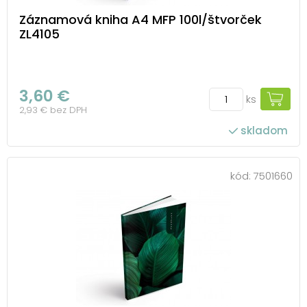
Záznamová kniha A4 MFP 100l/štvorček
ZL4105
3,60 €
ks
2,93 € bez DPH
skladom
kód:
7501660