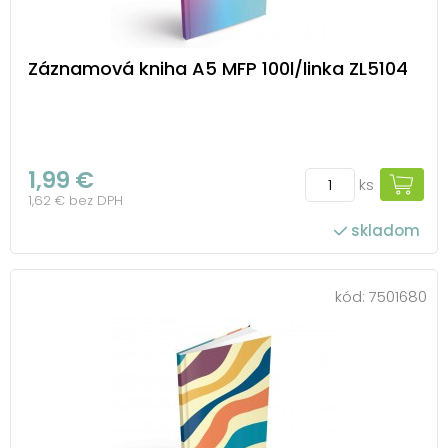
Záznamová kniha A5 MFP 100l/linka ZL5104
1,99 €
ks
1,62 € bez DPH
skladom
kód:
7501680