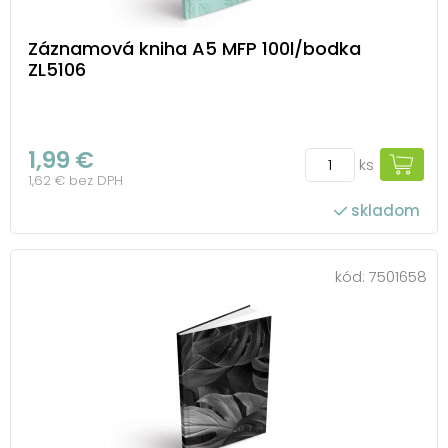
Záznamová kniha A5 MFP 100l/bodka
ZL5106
1,99 €
ks
1,62 € bez DPH
skladom
kód:
7501658