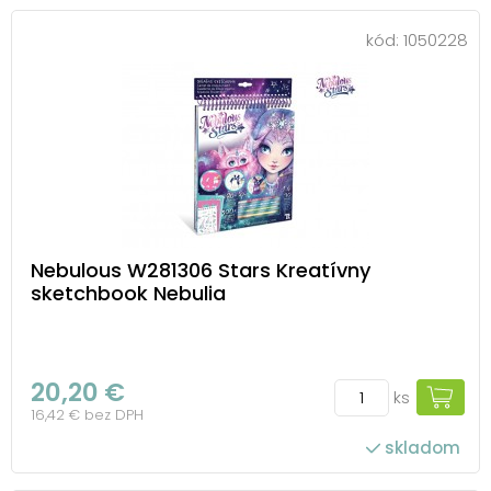
kód:
1050228
Nebulous W281306 Stars Kreatívny
sketchbook Nebulia
20,20 €
ks
16,42 € bez DPH
skladom