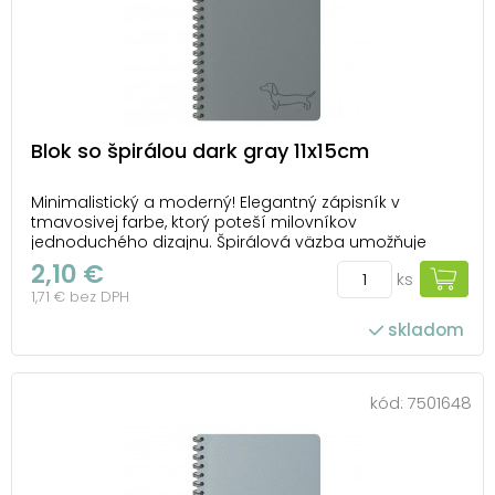
Blok so špirálou dark gray 11x15cm
Minimalistický a moderný! Elegantný zápisník v
tmavosivej farbe, ktorý poteší milovníkov
jednoduchého dizajnu. Špirálová väzba umožňuje
jednoduché otáčanie strán a pohodlné písanie na
2,10 €
ks
oboch stranách. Vo vnútri sa nachádzajú jemne
1,71 € bez DPH
linajkové strany – skvelé na poznámky, plány aj
každodenné zápis...
skladom
kód:
7501648