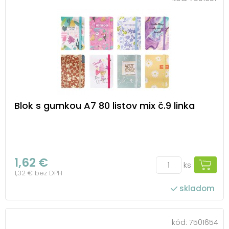
Blok s gumkou A7 80 listov mix č.9 linka
1,62 €
ks
1,32 € bez DPH
skladom
kód:
7501654