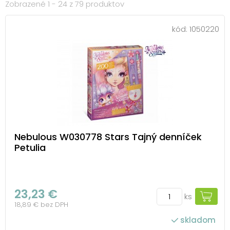
Zobrazené 1 - 24 z 79 produktov
kód:
1050220
Nebulous W030778 Stars Tajný denníček
Petulia
23,23 €
ks
18,89 € bez DPH
skladom