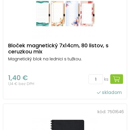
Bloček magnetický 7x14cm, 80 listov, s
ceruzkou mix
Magnetický blok na lednici s tužkou.
1,40 €
ks
1,14 € bez DPH
skladom
kód:
7501646