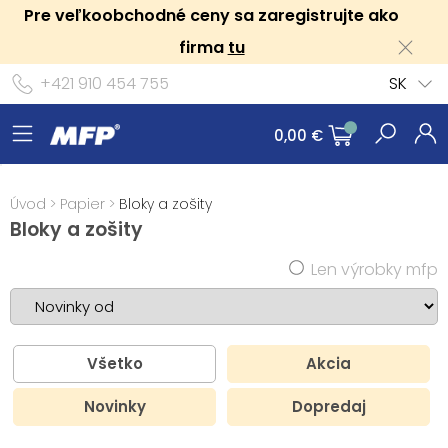
Pre veľkoobchodné ceny sa zaregistrujte ako
firma
tu
+421 910 454 755
SK
0,00 €
Úvod
>
Papier
>
Bloky a zošity
Bloky a zošity
Len výrobky mfp
Všetko
Akcia
Novinky
Dopredaj