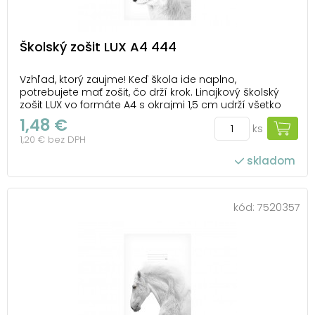
Školský zošit LUX A4 444
Vzhľad, ktorý zaujme! Keď škola ide naplno,
potrebujete mať zošit, čo drží krok. Linajkový školský
zošit LUX vo formáte A4 s okrajmi 1,5 cm udrží všetko
prehľadne na svojom mieste. Žiadne ohnuté rohy ani
1,48 €
ks
zašpinená obálka. Lesklý povrch s motívom polárnej
1,20 € bez DPH
líšky zvládne každodenné nasadenie –...
skladom
kód:
7520357