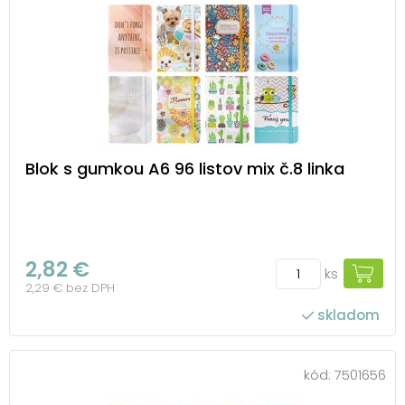
Blok s gumkou A6 96 listov mix č.8 linka
2,82 €
ks
2,29 € bez DPH
skladom
kód:
7501656