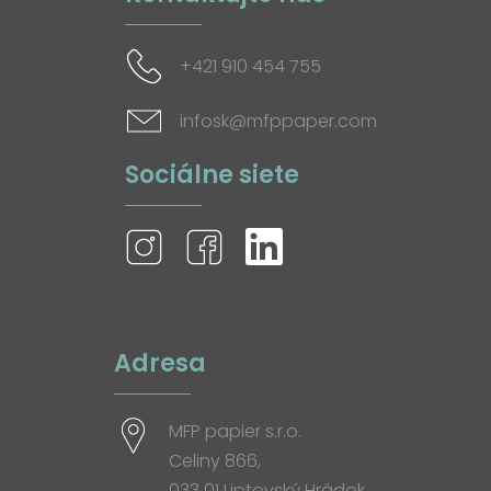
+421 910 454 755
infosk@mfppaper.com
Sociálne siete
Adresa
MFP papier s.r.o.
Celiny 866,
033 01 Liptovský Hrádok