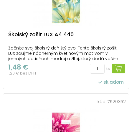
Školský zošit LUX A4 440
Začnite svoj školský deň štýlovo! Tento školský zošit
LUX zaujme nádherným kvetinovým motívom v
jemných odtieňoch modrej a žltej, ktorý dodá vašim
poznámkam sviežosť a eleganciu. Formát A4 a čisté
1,48 €
ks
stránky bez liniek sú ideálne na prehľadné zápisy,
1,20 € bez DPH
rysovanie a tvorbu schém. Pevné dosky s m...
skladom
kód:
7520352