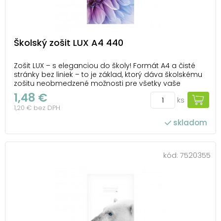
Školský zošit LUX A4 440
Zošit LUX – s eleganciou do školy! Formát A4 a čisté
stránky bez liniek – to je základ, ktorý dáva školskému
zošitu neobmedzené možnosti pre všetky vaše
rysovacie a kresliarske nápady! Či už tvoríte technické
1,48 €
ks
skvosty alebo krásne diagramy, tento zošit je vašim
1,20 € bez DPH
ideálnym parťákom. Obálka s kú...
skladom
kód:
7520355