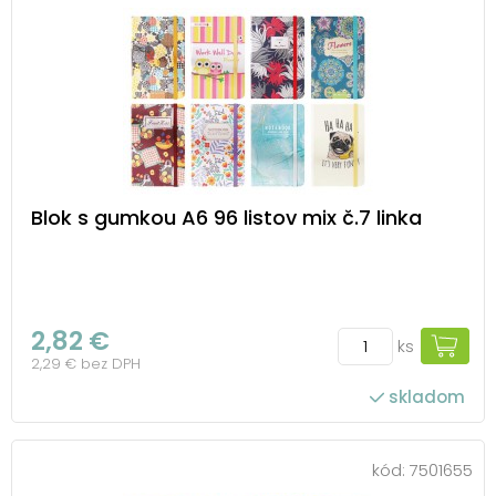
Blok s gumkou A6 96 listov mix č.7 linka
2,82 €
ks
2,29 € bez DPH
skladom
kód:
7501655