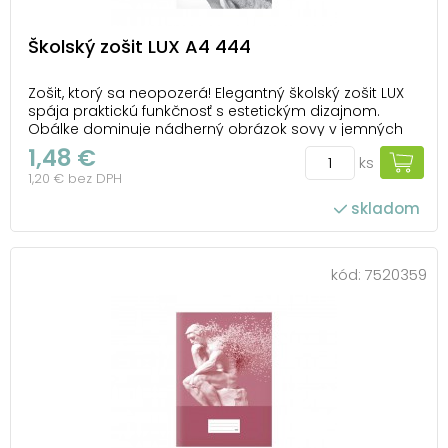
Školský zošit LUX A4 444
Zošit, ktorý sa neopozerá! Elegantný školský zošit LUX
spája praktickú funkčnosť s estetickým dizajnom.
Obálke dominuje nádherný obrázok sovy v jemných
odtieňoch sivej a bielej, ktorý symbolizuje múdrosť a
1,48 €
ks
pokoj. Formát A4 s linajkovými stranami a okrajmi
1,20 € bez DPH
širokými 1,5 cm poskytuje ideálny p...
skladom
kód:
7520359