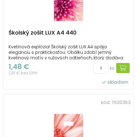
Školský zošit LUX A4 440
Kvetinová explózia! Školský zošit LUX A4 spája
eleganciu s praktickosťou. Obálku zdobí jemný
kvetinový motív v ružových odtieňoch, ktorý dodáva
svieži a harmonický vzhľad. Čisté stránky bez liniek
1,48 €
ks
poskytujú maximálnu voľnosť na kreslenie, rysovanie
1,20 € bez DPH
alebo tvorbu diagramov. Matné lamino chrán...
skladom
kód:
7520353