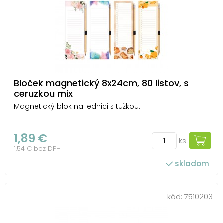
Bloček magnetický 8x24cm, 80 listov, s
ceruzkou mix
Magnetický blok na lednici s tužkou.
1,89 €
ks
1,54 € bez DPH
skladom
kód:
7510203