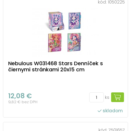
kód:
1050225
Nebulous W031468 Stars Denníček s
čiernymi stránkami 20x15 cm
12,08 €
ks
9,82 € bez DPH
skladom
kód:
7501657