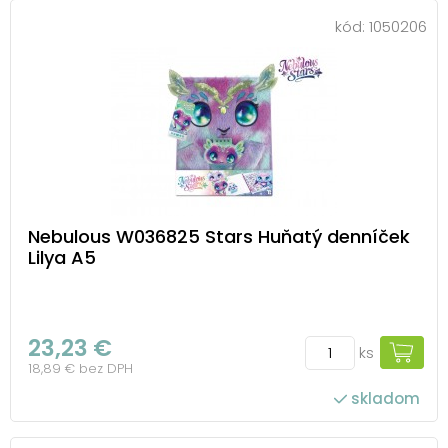
kód:
1050206
Nebulous W036825 Stars Huňatý denníček
Lilya A5
23,23 €
ks
18,89 € bez DPH
skladom