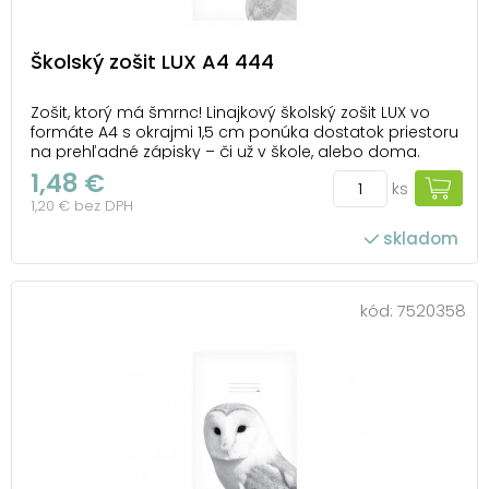
Školský zošit LUX A4 444
Zošit, ktorý má šmrnc! Linajkový školský zošit LUX vo
formáte A4 s okrajmi 1,5 cm ponúka dostatok priestoru
na prehľadné zápisky – či už v škole, alebo doma.
Nádherný motív bieleho koňa na obálke pôsobí čisto,
1,48 €
ks
štýlovo a zaujme na prvý pohľad. Vďaka celolesklému
1,20 € bez DPH
laminu odolá zošit každodenné...
skladom
kód:
7520358