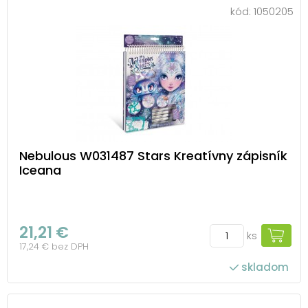
kód:
1050205
Nebulous W031487 Stars Kreatívny zápisník
Iceana
21,21 €
ks
17,24 € bez DPH
skladom