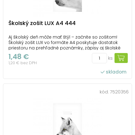
Školský zošit LUX A4 444
Aj školský deň môže mať štýl – začnite so zošitom!
Školský zošit LUX vo formáte A4 poskytuje dostatok
priestoru na prehľadné poznámky, zápisy aj školské
úlohy. Linajkové stránky s okrajmi 1,5 cm pomáhajú
1,48 €
ks
udržať text organizovaný, takže sa v ňom budete vždy
1,20 € bez DPH
dobre orientovať. Obálka s motív...
skladom
kód:
7520356