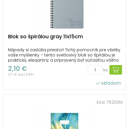
Blok so špirálou gray 11x15cm
Nápady si zaslúžia priestor! Tichý pomocník pre všetky
vaše myšlienky – tento svetlosivý blok so špirálou je
praktický, elegantný a pripravený byť súčasťou vášho
dňa. Decentný obal s jemným reliéfom a
2,10 €
ks
minimalistickým jazvečíkom pôsobí čisto a moderne.
1,71 € bez DPH
Vo vnútri nájdete linajkové strany, pri...
skladom
kód:
7520351