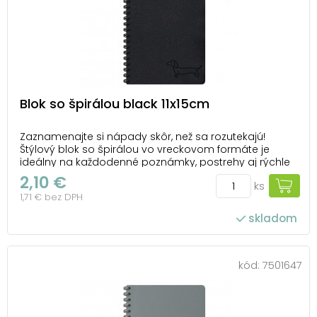
Blok so špirálou black 11x15cm
Zaznamenajte si nápady skôr, než sa rozutekajú!
Štýlový blok so špirálou vo vreckovom formáte je
ideálny na každodenné poznámky, postrehy aj rýchle
myšlienky na cestách. Čierne dosky s jemnou
2,10 €
ks
štruktúrou pôsobia elegantne a nadčasovo, zatiaľ čo
1,71 € bez DPH
drobný motív jazvečíka dodáva bloku osobitý detail...
skladom
kód:
7501647