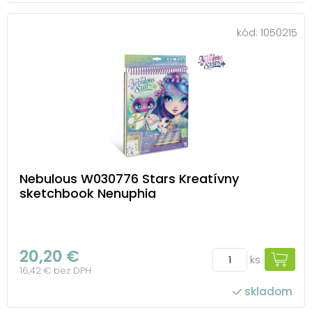
kód:
1050215
Nebulous W030776 Stars Kreatívny
sketchbook Nenuphia
20,20 €
ks
16,42 € bez DPH
skladom