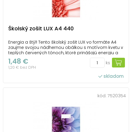
Školský zošit LUX A4 440
Energia a štýl! Tento školský zošit LUX vo formáte A4
zaujme svojou nádhernou obálkou s motívom kvetu v
teplých červených tónoch, ktoré prinášajú energiu a
štýl. Čisté stránky bez liniek ponúkajú voľnosť pre
1,48 €
ks
rysovanie, tvorbu schém alebo kreatívne poznámky.
1,20 € bez DPH
Matné lamino zaisťuje príjemný po...
skladom
kód:
7520354