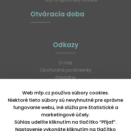
Otváracia doba
Odkazy
O nás
Obchodné podmienky
Predajne
Katalógy
K stiahnutiu
Web mfp.cz používa súbory cookies.
Blog
Niektoré tieto súbory sú nevyhnutné pre správne
Kontakt
fungovanie webu, iné slúžia pre štatistické a
Kariéra
marketingové účely.
XML feed
Súhlas udelíte kliknutím na tlačítko “Přijať”.
Nastavenie vykonáte kliknutím na tlačítko