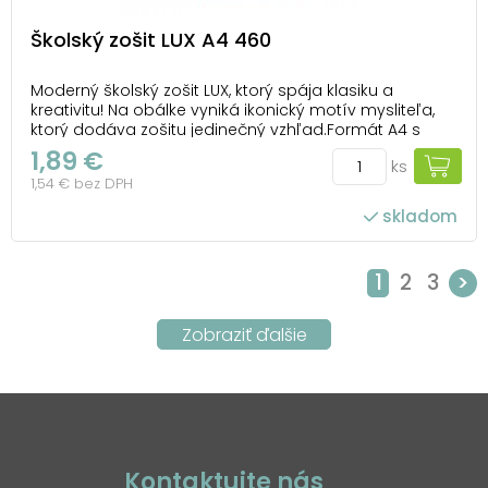
Školský zošit LUX A4 460
Moderný školský zošit LUX, ktorý spája klasiku a
kreativitu! Na obálke vyniká ikonický motív mysliteľa,
ktorý dodáva zošitu jedinečný vzhľad.Formát A4 s
čistými stranami poskytuje maximálnu voľnosť pre
1,89 €
ks
rôzne školské aj kreatívne využitie. Je ideálny pre
1,54 € bez DPH
matematiku a geometrické konštrukcie, kd...
skladom
1
2
3
>
Kontaktujte nás