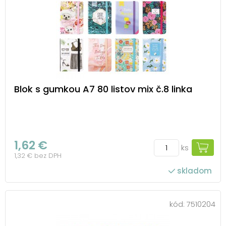
Blok s gumkou A7 80 listov mix č.8 linka
1,62 €
ks
1,32 € bez DPH
skladom
kód:
7510204