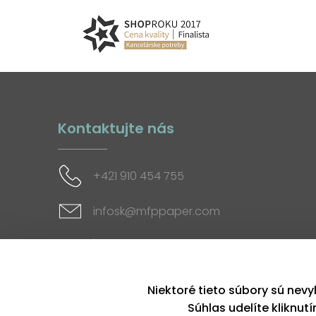
Kontaktujte nás
+421 910 454 755
infosk@mfppaper.com
Sociálne siete
Niektoré tieto súbory sú nevy
Súhlas udelíte kliknut