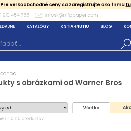
Pre veľkoobchodné ceny sa zaregistrujte ako firma
tu
1 910 454 755
infosk@mfppaper.com
EDAJNE
KATALÓGY
K STIAHNUTIU
BLOG
KO
icencia
ukty s obrázkami od Warner Bros
Akc
Všetko
é 1 - 0 z 0 produktov