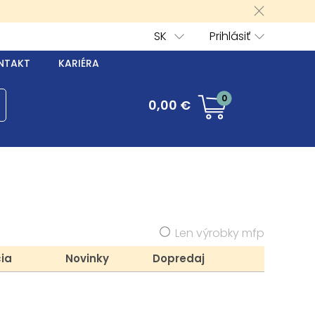
SK
Prihlásiť
NTAKT
KARIÉRA
0
0,00 €
Len výrobky mfp
ia
Novinky
Dopredaj