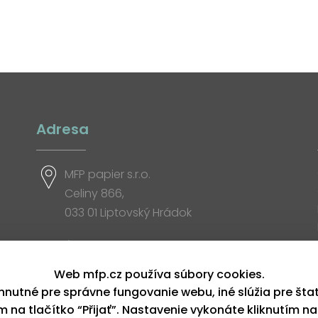
Adresa
MFP papier s.r.o.
Celiny 866,
033 01 Liptovský Hrádok
Otváracia doba
Web mfp.cz používa súbory cookies.
hnutné pre správne fungovanie webu, iné slúžia pre šta
ím na tlačítko “Přijať”. Nastavenie vykonáte kliknutím na