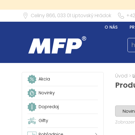
Celiny 866,
033 01
Liptovský Hrádok
+42
O NÁS
PR
Úvod
>
L
Akcia
Prod
Novinky
Dopredaj
Gifty
Zobrazen
Pohľadnice