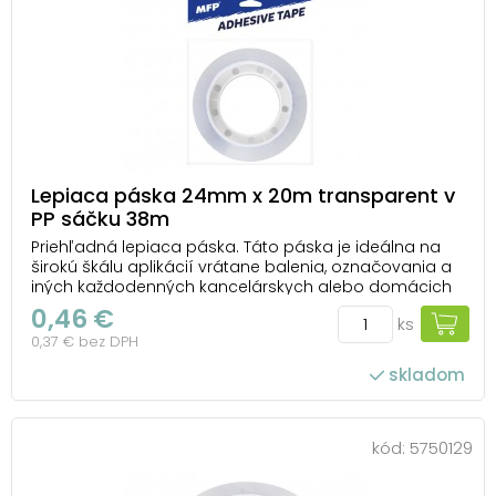
Lepiaca páska 24mm x 20m transparent v
PP sáčku 38m
Priehľadná lepiaca páska. Táto páska je ideálna na
širokú škálu aplikácií vrátane balenia, označovania a
iných každodenných kancelárskych alebo domácich
činností. Jej priehľadnosť zaisťuje estetický vzhľad a
0,46 €
ks
minimálnu viditeľnosť na povrchu, na ktorú je
0,37 € bez DPH
nalepená. Hrúbka pásky je 38 mikrónov, čo ...
skladom
kód:
5750129