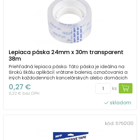
Lepiaca páska 24mm x 30m transparent
38m
Priehľadná lepiaca páska. Táto páska je ideálna na
širokú škálu aplikácií vrátane balenia, označovania a
iných každodenných kancelárskych alebo domácich
činností. Jej priehľadnosť zaisťuje estetický vzhľad a
0,27 €
ks
minimálnu viditeľnosť na povrchu, na ktorý je
0,22 € bez DPH
nalepená. Hrúbka pásky je 38 mikrónov, čo j...
skladom
kód:
5750130