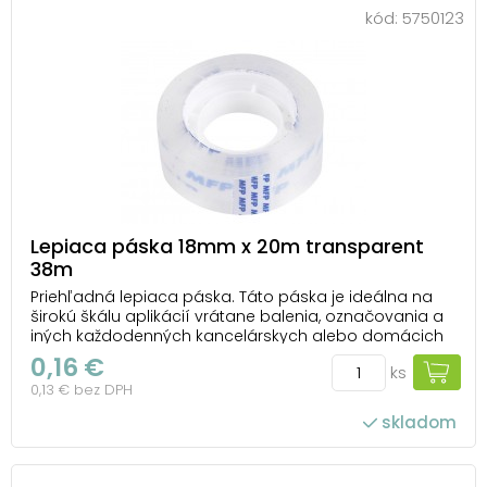
kód:
5750123
Lepiaca páska 18mm x 20m transparent
38m
Priehľadná lepiaca páska. Táto páska je ideálna na
širokú škálu aplikácií vrátane balenia, označovania a
iných každodenných kancelárskych alebo domácich
činností. Jej priehľadnosť zaisťuje estetický vzhľad a
0,16 €
ks
minimálnu viditeľnosť na povrchu, na ktorú je
0,13 € bez DPH
nalepená. Hrúbka pásky je 38 mikrónov, čo j...
skladom