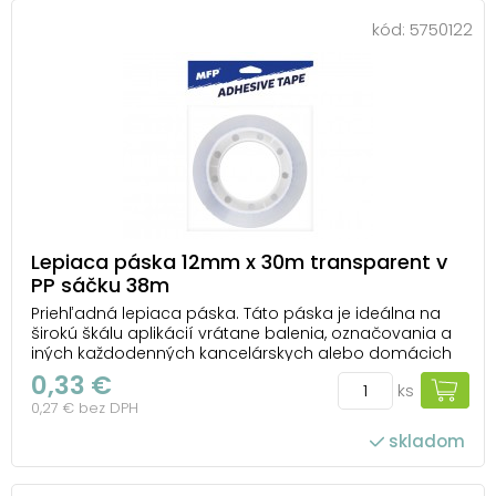
kód:
5750122
Lepiaca páska 12mm x 30m transparent v
PP sáčku 38m
Priehľadná lepiaca páska. Táto páska je ideálna na
širokú škálu aplikácií vrátane balenia, označovania a
iných každodenných kancelárskych alebo domácich
činností. Jej priehľadnosť zaisťuje estetický vzhľad a
0,33 €
ks
minimálnu viditeľnosť na povrchu, na ktorú je
0,27 € bez DPH
nalepená. Hrúbka pásky je 38 mikrónov, čo j...
skladom