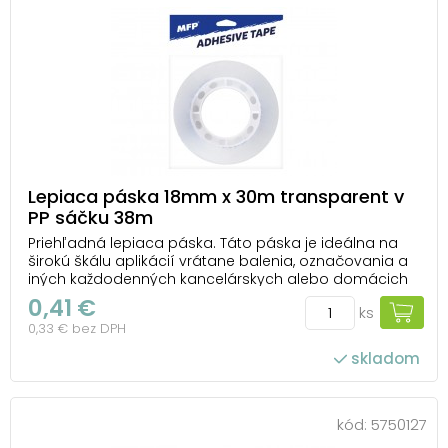
Lepiaca páska 18mm x 30m transparent v
PP sáčku 38m
Priehľadná lepiaca páska. Táto páska je ideálna na
širokú škálu aplikácií vrátane balenia, označovania a
iných každodenných kancelárskych alebo domácich
činností. Jej priehľadnosť zaisťuje estetický vzhľad a
0,41 €
ks
minimálnu viditeľnosť na povrchu, na ktorú je
0,33 € bez DPH
nalepená. Hrúbka pásky je 38 mikrónov, čo ...
skladom
kód:
5750127