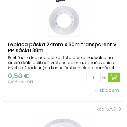
Lepiaca páska 24mm x 30m transparent v
PP sáčku 38m
Priehľadná lepiaca páska. Táto páska je ideálna na
širokú škálu aplikácií vrátane balenia, označovania a
iných každodenných kancelárskych alebo domácich
činností. Jej priehľadnosť poskytuje estetický vzhľad a
0,50 €
ks
minimálnu viditeľnosť na povrchu, na ktorý je
0,41 € bez DPH
nalepená. Hrúbka pásky je 38 mikrónov, čo ...
skladom
kód:
5750119