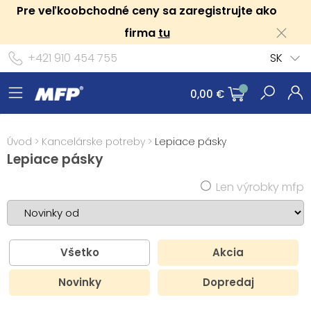
Pre veľkoobchodné ceny sa zaregistrujte ako
firma
tu
+421 910 454 755
SK
0,00 €
Úvod
>
Kancelárske potreby
>
Lepiace pásky
Lepiace pásky
Len výrobky mfp
Všetko
Akcia
Novinky
Dopredaj