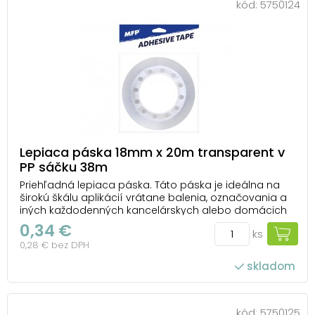
kód:
5750124
Lepiaca páska 18mm x 20m transparent v
PP sáčku 38m
Priehľadná lepiaca páska. Táto páska je ideálna na
širokú škálu aplikácií vrátane balenia, označovania a
iných každodenných kancelárskych alebo domácich
činností. Jej priehľadnosť zaisťuje estetický vzhľad a
0,34 €
ks
minimálnu viditeľnosť na povrchu, na ktorú je
0,28 € bez DPH
nalepená. Hrúbka pásky je 38 mikrónov, čo j...
skladom
kód:
5750125