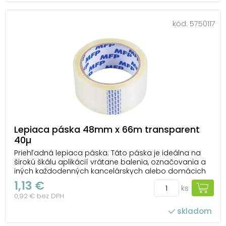
kód:
5750117
Lepiaca páska 48mm x 66m transparent
40µ
Priehľadná lepiaca páska. Táto páska je ideálna na
širokú škálu aplikácií vrátane balenia, označovania a
iných každodenných kancelárskych alebo domácich
činností. Jej priehľadnosť zaisťuje estetický vzhľad a
1,13 €
ks
minimálnu viditeľnosť na povrchu, na ktorú je
0,92 € bez DPH
nalepená. Hrúbka pásky je 40 mikrónov (µm)....
skladom