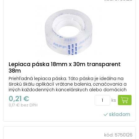
Lepiaca páska 18mm x 30m transparent
38m
Priehľadná lepiaca páska. Táto páska je ideálna na
širokú škálu aplikácií vrátane balenia, označovania a
iných každodenných kancelárskych alebo domácich
činností. Jej priehľadnosť zaisťuje estetický vzhľad a
0,21 €
ks
minimálnu viditeľnosť na povrchu, na ktorú je
0,17 € bez DPH
nalepená. Hrúbka pásky je 38 mikrónov, čo j...
skladom
kód:
5750126