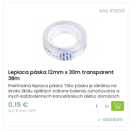
kód:
5750121
Lepiaca páska 12mm x 30m transparent
38m
Priehľadná lepiaca páska. Táto páska je ideálna na
širokú škálu aplikácií vrátane balenia, označovania a
iných každodenných kancelárskych alebo domácich
činností. Jej priehľadnosť zaisťuje estetický vzhľad a
0,15 €
ks
minimálnu viditeľnosť na povrchu, na ktorú je
0,12 € bez DPH
prilepená. Hrúbka pásky je 38 mikrónov, čo ...
skladom