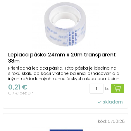
Lepiaca páska 24mm x 20m transparent
38m
Priehľadná lepiaca páska. Táto páska je ideálna na
širokú škálu aplikácií vrátane balenia, označovania a
iných každodenných kancelárskych alebo domácich
činností. Jej priehľadnosť zaisťuje estetický vzhľad a
0,21 €
ks
minimálnu viditeľnosť na povrchu, na ktorú je
0,17 € bez DPH
nalepená. Hrúbka pásky je 38 mikrónov, čo j...
skladom
kód:
5750128