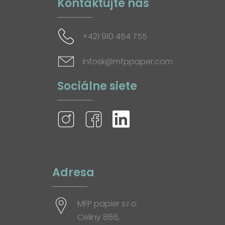
Kontaktujte nás
+421 910 454 755
infosk@mfppaper.com
Sociálne siete
Adresa
MFP papier s.r.o.
Celiny 866,