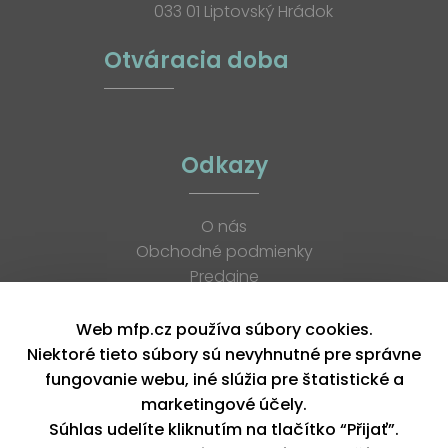
033 01 Liptovský Hrádok
Otváracia doba
Odkazy
O nás
Obchodné podmienky
Predajne
Katalógy
K stiahnutiu
Web mfp.cz používa súbory cookies.
Blog
Niektoré tieto súbory sú nevyhnutné pre správne
Kontakt
fungovanie webu, iné slúžia pre štatistické a
Kariéra
marketingové účely.
XML feed
Súhlas udelíte kliknutím na tlačítko “Přijať”.