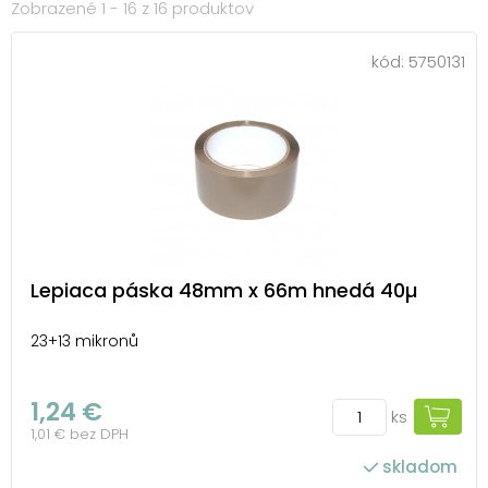
Zobrazené 1 - 16 z 16 produktov
kód:
5750131
Lepiaca páska 48mm x 66m hnedá 40µ
23+13 mikronů
1,24 €
ks
1,01 € bez DPH
skladom