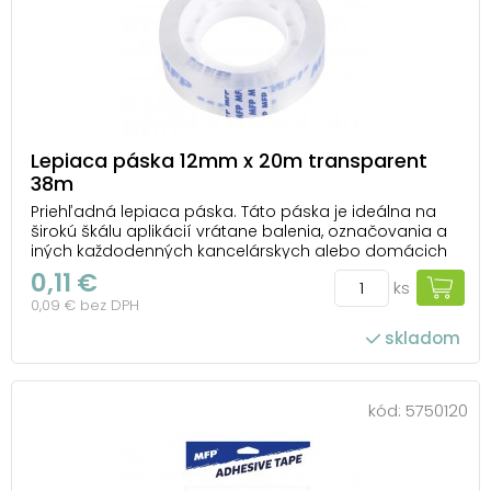
Lepiaca páska 12mm x 20m transparent
38m
Priehľadná lepiaca páska. Táto páska je ideálna na
širokú škálu aplikácií vrátane balenia, označovania a
iných každodenných kancelárskych alebo domácich
činností. Jej priehľadnosť zaisťuje estetický vzhľad a
0,11 €
ks
minimálnu viditeľnosť na povrchu, na ktorú je
0,09 € bez DPH
nalepená. Hrúbka pásky je 38 mikrónov, čo ...
skladom
kód:
5750120