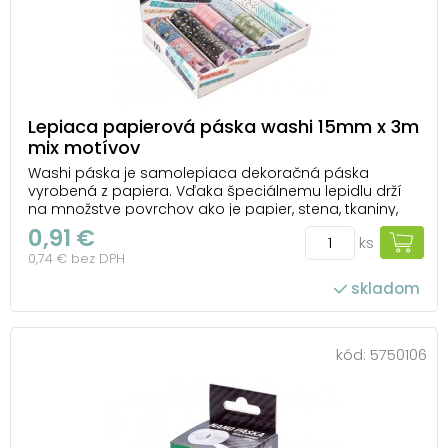
Lepiaca papierová páska washi 15mm x 3m
mix motívov
Washi páska je samolepiaca dekoračná páska
vyrobená z papiera. Vďaka špeciálnemu lepidlu drží
na množstve povrchov ako je papier, stena, tkaniny,
ale aj na hladkom povrchu ako je kov, sklo atď. Páska
0,91 €
ks
je bezo zvyšku odstrániteľná a znovu použiteľná, a
0,74 € bez DPH
preto ponúka nekonečné možnosti využitia. Ide ...
skladom
kód:
5750106