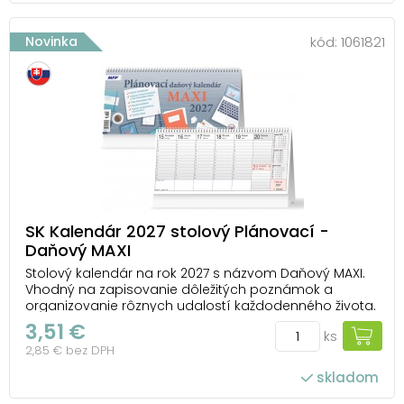
Novinka
kód:
1061821
SK Kalendár 2027 stolový Plánovací -
Daňový MAXI
Stolový kalendár na rok 2027 s názvom Daňový MAXI.
Vhodný na zapisovanie dôležitých poznámok a
organizovanie rôznych udalostí každodenného života.
Možnosť dotlače firemného loga a textu na spodnú
3,51 €
ks
časť kalendára. TYP KALENDÁRA: stolový OBRÁZKY: nie sú
2,85 € bez DPH
V KALENDÁRI NÁJDETE: - prehľad rokov 2...
skladom