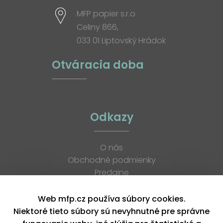
MFP papier s.r.o.
Celiny 866,
033 01 Liptovský Hrádok
Otváracia doba
Odkazy
O nás
Obchodné podmienky
Predajne
Katalógy
K stiahnutiu
Web mfp.cz používa súbory cookies.
Blog
Niektoré tieto súbory sú nevyhnutné pre správne
Kontakt