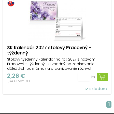
SK Kalendár 2027 stolový Pracovný -
týždenný
Stolový týždenný kalendár na rok 2027 s názvom
Pracovný – týždenný. Je vhodný na zapisovanie
dôležitých poznámok a organizovanie rôznych
udalostí každodenného života. Na spodnú časť
2,26 €
ks
kalendára je možné umiestniť firemné logo a vlastný
1,84 € bez DPH
text. TYP KALENDÁRA: stolový OBRÁZKY: nie sú V
KALENDÁRI...
skladom
1