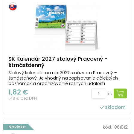
SK Kalendár 2027 stolový Pracovný -
štrnásťdenný
Stolový kalendár na rok 2027 s názvom Pracovný –
štrnásťdňový. Je vhodný na zapisovanie dôležitých
poznámok a organizovanie rôznych udalostí
každodenného života. Na spodnú časť kalendára je
1,82 €
ks
možné umiestniť firemné logo a vlastný text. TYP
1,48 € bez DPH
KALENDÁRA: stolový OBRÁZKY: nie sú V KALENDÁRI NÁJD...
skladom
Novinka
kód:
1061812