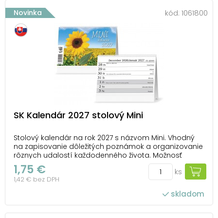
Novinka
kód:
1061800
SK Kalendár 2027 stolový Mini
Stolový kalendár na rok 2027 s názvom Mini. Vhodný
na zapisovanie dôležitých poznámok a organizovanie
rôznych udalostí každodenného života. Možnosť
potlače firemného loga a textu na spodnú stranu
1,75 €
ks
kalendára. TYP KALENDÁRA: stolový OBRÁZKY: bez
1,42 € bez DPH
obrázkov, iba na titulnej strane V KALENDÁRI...
skladom