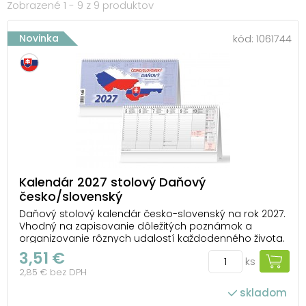
Zobrazené 1 - 9 z 9 produktov
Novinka
kód:
1061744
Kalendár 2027 stolový Daňový
česko/slovenský
Daňový stolový kalendár česko-slovenský na rok 2027.
Vhodný na zapisovanie dôležitých poznámok a
organizovanie rôznych udalostí každodenného života.
Možnosť dotlače firemného loga a vlastného textu na
3,51 €
ks
spodnú časť kalendára. TYP KALENDÁRA: stolový
2,85 € bez DPH
OBRÁZKY: nie sú, iba na titulnej strane V K...
skladom