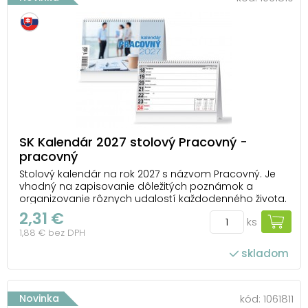
SK Kalendár 2027 stolový Pracovný -
pracovný
Stolový kalendár na rok 2027 s názvom Pracovný. Je
vhodný na zapisovanie dôležitých poznámok a
organizovanie rôznych udalostí každodenného života.
Na spodnú časť kalendára je možné umiestniť firemné
2,31 €
ks
logo a vlastný text. TYP KALENDÁRA: stolový OBRÁZKY: nie
1,88 € bez DPH
sú V KALENDÁRI NÁJDETE: - štátne ...
skladom
Novinka
kód:
1061811