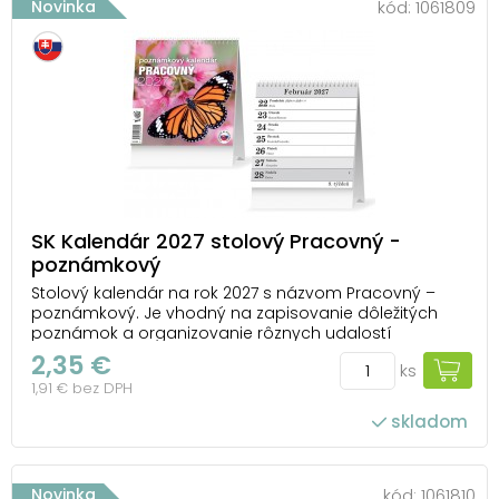
Novinka
kód:
1061809
SK Kalendár 2027 stolový Pracovný -
poznámkový
Stolový kalendár na rok 2027 s názvom Pracovný –
poznámkový. Je vhodný na zapisovanie dôležitých
poznámok a organizovanie rôznych udalostí
každodenného života. Na spodnú časť kalendára je
2,35 €
ks
možné umiestniť firemné logo a vlastný text. TYP
1,91 € bez DPH
KALENDÁRA: stolový OBRÁZKY: nie sú V KALENDÁRI
NÁJDET...
skladom
Novinka
kód:
1061810