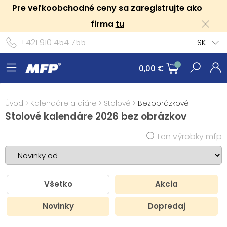
Pre veľkoobchodné ceny sa zaregistrujte ako
firma
tu
+421 910 454 755
SK
0,00 €
Úvod
>
Kalendáre a diáre
>
Stolové
>
Bezobrázkové
Stolové kalendáre 2026 bez obrázkov
Len výrobky mfp
Všetko
Akcia
Novinky
Dopredaj