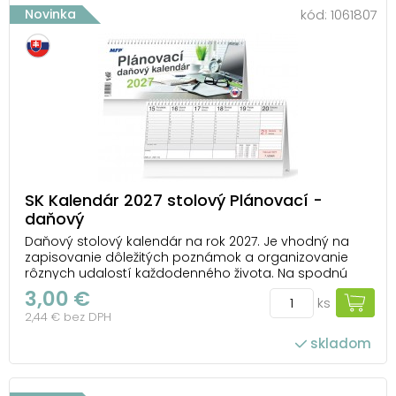
Novinka
kód:
1061807
SK Kalendár 2027 stolový Plánovací -
daňový
Daňový stolový kalendár na rok 2027. Je vhodný na
zapisovanie dôležitých poznámok a organizovanie
rôznych udalostí každodenného života. Na spodnú
časť kalendára je možné umiestniť firemné logo a
3,00 €
ks
vlastný text. TYP KALENDÁRA: stolový OBRÁZKY: nie sú V
2,44 € bez DPH
KALENDÁRI NÁJDETE: - prehľad rokov 2027...
skladom