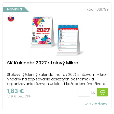
Novinka
kód:
1061799
SK Kalendár 2027 stolový Mikro
Stolový týždenný kalendár na rok 2027 s názvom Mikro.
Vhodný na zapisovanie dôležitých poznámok a
organizovanie rôznych udalostí každodenného života.
TYP KALENDÁRA: stolový OBRÁZKY: bez obrázkov V
1,83 €
ks
KALENDÁRI NÁJDETE: - štátne sviatky, významné dni -
1,49 € bez DPH
priestor na poznámky - malý prehľad ro...
skladom