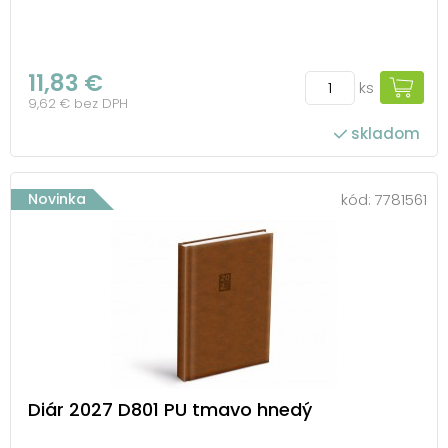
11,83 €
ks
9,62 € bez DPH
skladom
Novinka
kód:
7781561
Diár 2027 D801 PU tmavo hnedý