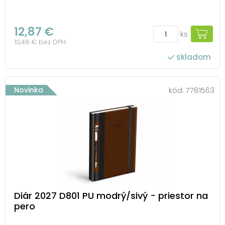
12,87 €
ks
10,46 € bez DPH
skladom
Novinka
kód:
7781563
Diár 2027 D801 PU modrý/sivý - priestor na
pero