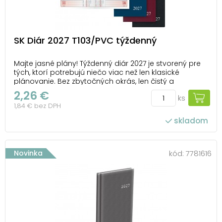
SK Diár 2027 T103/PVC týždenný
Majte jasné plány! Týždenný diár 2027 je stvorený pre
tých, ktorí potrebujú niečo viac než len klasické
plánovanie. Bez zbytočných okrás, len čistý a
prehľadný systém, ktorý vám pomôže zvládnuť aj
2,26 €
ks
náročné dni. PVC povrch dodáva diáru nielen
1,84 € bez DPH
odolnosť, ale aj moderný vzhľad, ktorý si ľahko ná...
skladom
Novinka
kód:
7781616