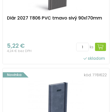
Diár 2027 T806 PVC tmavo sivý 90x170mm
5,22 €
ks
4,24 € bez DPH
skladom
Novinka
kód:
7781622