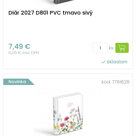
Diár 2027 D801 PVC tmavo sivý
7,49 €
ks
6,09 € bez DPH
skladom
Novinka
kód:
7781628