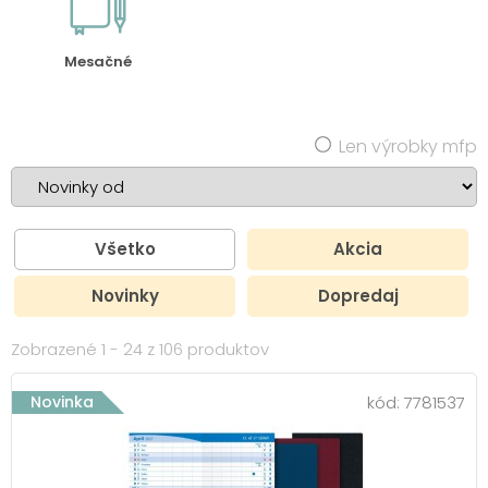
Mesačné
Len výrobky mfp
Všetko
Akcia
Novinky
Dopredaj
Zobrazené 1 - 24 z 106 produktov
Novinka
kód:
7781537