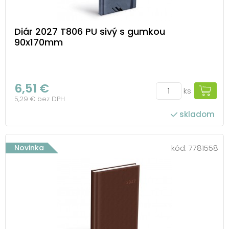
Diár 2027 T806 PU sivý s gumkou
90x170mm
6,51 €
ks
5,29 € bez DPH
skladom
Novinka
kód:
7781558