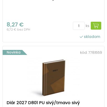
8,27 €
ks
6,72 € bez DPH
skladom
Novinka
kód:
7781559
Diár 2027 D801 PU sivý/tmavo sivý