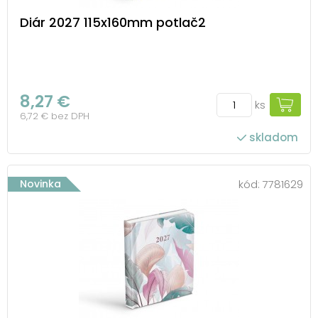
Diár 2027 115x160mm potlač2
8,27 €
ks
6,72 € bez DPH
skladom
Novinka
kód:
7781629