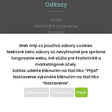
Odkazy
O nás
Obchodné podmienky
Predajne
Katalógy
K stiahnutiu
Web mfp.cz používa súbory cookies.
Blog
Niektoré tieto súbory sú nevyhnutné pre správne
Kontakt
fungovanie webu, iné slúžia pre štatistické a
Kariéra
marketingové účely.
XML feed
Súhlas udelíte kliknutím na tlačítko “Přijať”.
Nastavenie vykonáte kliknutím na tlačítko
“Nastavenie”.
Copyright © 2026, MFP paper s. r. o. | Všetky práva vyhradené
design by MFP
Nastavenie
Odmietnuť
Prijať
Tento web používa k poskytovaniu služieb,
personalizácií reklám a analýze návštevnosti súbory
cookie. Používaním tohto webu s tým súhlasíte.