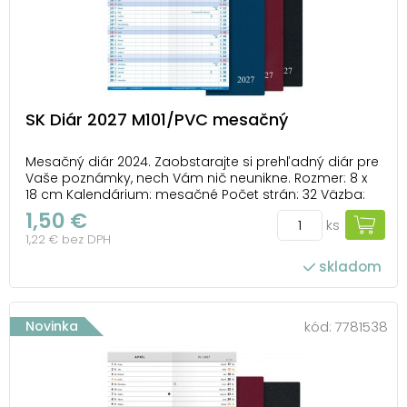
SK Diár 2027 M101/PVC mesačný
Mesačný diár 2024. Zaobstarajte si prehľadný diár pre
Vaše poznámky, nech Vám nič neunikne. Rozmer: 8 x
18 cm Kalendárium: mesačné Počet strán: 32 Väzba:
zošitová V1 V diári nájdete: - plánovací kalendár -
1,50 €
ks
abecedný zoznam mien - strana pre poznámky -
1,22 € bez DPH
mapa SR - menné kalendárium - č...
skladom
Novinka
kód:
7781538