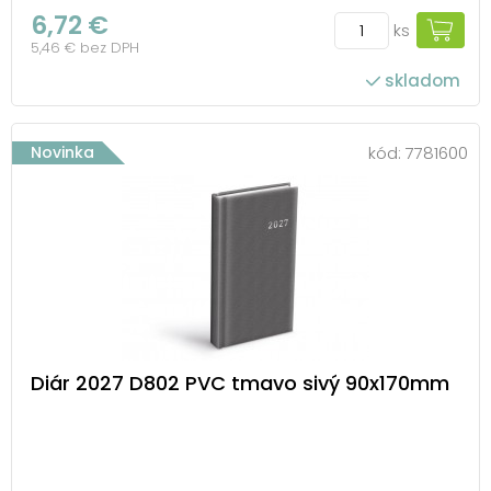
6,72 €
ks
5,46 € bez DPH
skladom
Novinka
kód:
7781600
Diár 2027 D802 PVC tmavo sivý 90x170mm