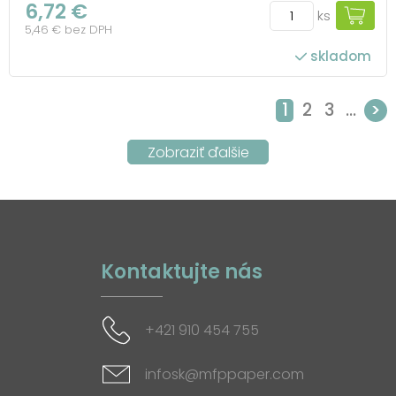
6,72 €
ks
5,46 € bez DPH
skladom
1
2
3
...
>
Kontaktujte nás
+421 910 454 755
infosk@mfppaper.com