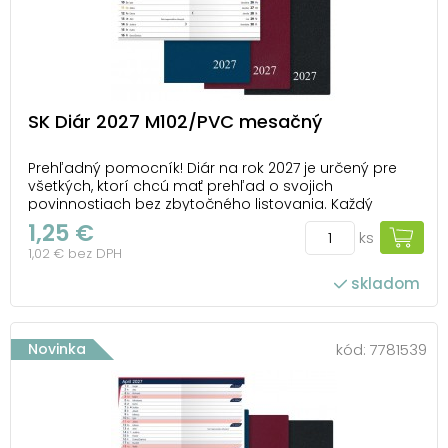
SK Diár 2027 M102/PVC mesačný
Prehľadný pomocník! Diár na rok 2027 je určený pre
všetkých, ktorí chcú mať prehľad o svojich
povinnostiach bez zbytočného listovania. Každý
mesiac je prehľadne rozvrhnutý na dvojstrane
1,25 €
ks
vrátane menín, sviatkov a dôležitých dní. Všetko
1,02 € bez DPH
podstatné máte na očiach. Kompaktné rozmery a
pevný obal z...
skladom
Novinka
kód:
7781539