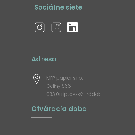
Sociálne siete
Adresa
MFP papier s.r.o.
Celiny 866,
033 01 Liptovský Hrádok
Otváracia doba