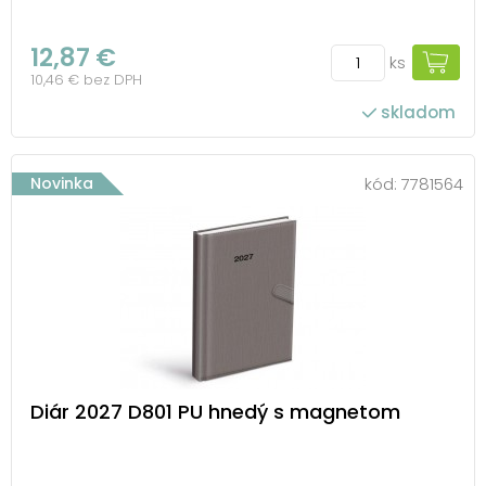
12,87 €
ks
10,46 € bez DPH
skladom
Novinka
kód:
7781564
Diár 2027 D801 PU hnedý s magnetom