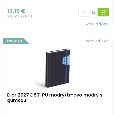
12,19 €
ks
9,91 € bez DPH
skladom
Novinka
kód:
7781565
Diár 2027 D801 PU modrý/tmavo modrý s
gumkou