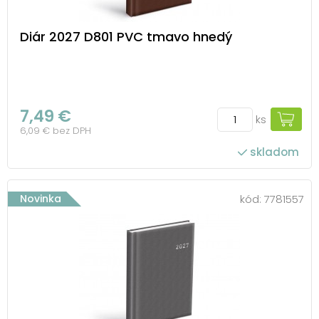
Diár 2027 D801 PVC tmavo hnedý
7,49 €
ks
6,09 € bez DPH
skladom
Novinka
kód:
7781557