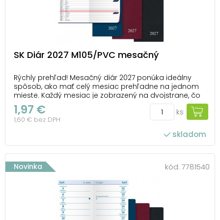
SK Diár 2027 M105/PVC mesačný
Rýchly prehľad! Mesačný diár 2027 ponúka ideálny
spôsob, ako mať celý mesiac prehľadne na jednom
mieste. Každý mesiac je zobrazený na dvojstrane, čo
umožňuje rýchly prehľad a dostatok priestoru na
1,97 €
ks
zápisky, úlohy a poznámky. PVC obal v praktických
1,60 € bez DPH
farbách (modrá, červená, čierna) zabezpečuje d...
skladom
Novinka
kód:
7781540