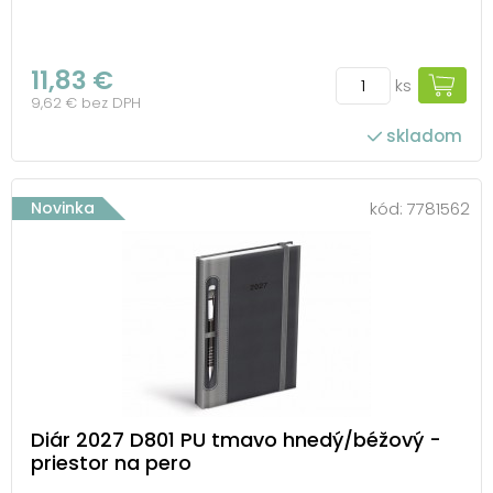
11,83 €
ks
9,62 € bez DPH
skladom
Novinka
kód:
7781562
Diár 2027 D801 PU tmavo hnedý/béžový -
priestor na pero