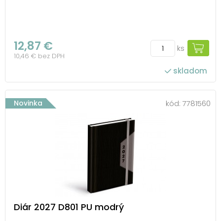
12,87 €
ks
10,46 € bez DPH
skladom
Novinka
kód:
7781560
Diár 2027 D801 PU modrý