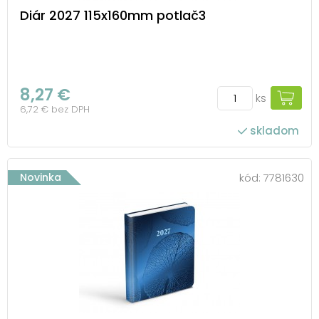
Diár 2027 115x160mm potlač3
8,27 €
ks
6,72 € bez DPH
skladom
Novinka
kód:
7781630