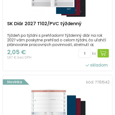
SK Diár 2027 T102/PVC týždenný
Týždeň po týždni s prehľadom! Týždenný diár na rok
2027 vám poskytne prehľad o celom týždni, čo uľahčí
plánovanie pracovných povinností, stretnutí aj
voľného času. Vďaka prehľadnému usporiadaniu
2,05 €
ks
máte všetky úlohy a termíny vždy pod kontrolou. PVC
1,67 € bez DPH
povrch je odolný a zaručuje, že diár vydrží aj...
skladom
Novinka
kód:
7781542