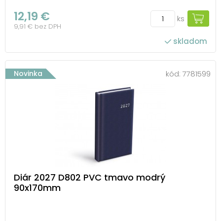
12,19 €
ks
9,91 € bez DPH
skladom
Novinka
kód:
7781599
Diár 2027 D802 PVC tmavo modrý
90x170mm