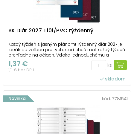
SK Diár 2027 T101/PVC týždenný
Každý týždeň s jasným plánom! Týždenný diár 2027 je
ideálnou voľbou pre tých, ktorí chcú mať každý týždeň
prehľadne na očiach. Vďaka jednoduchému a
efektívnemu rozloženiu máte dostatok priestoru na
1,37 €
ks
plánovanie pracovných úloh, stretnutí aj osobných
1,11 € bez DPH
aktivít. PVC obálka je odolná a praktická. Vďa...
skladom
Novinka
kód:
7781541