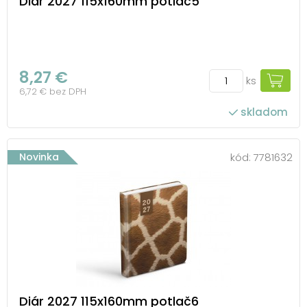
Diár 2027 115x160mm potlač5
8,27 €
ks
6,72 € bez DPH
skladom
Novinka
kód:
7781632
Diár 2027 115x160mm potlač6