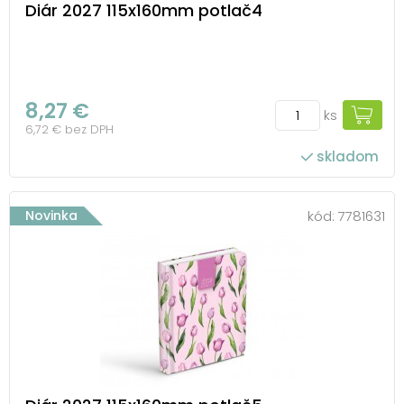
Diár 2027 115x160mm potlač4
8,27 €
ks
6,72 € bez DPH
skladom
Novinka
kód:
7781631