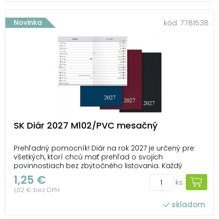
Novinka
kód:
7781538
SK Diár 2027 M102/PVC mesačný
Prehľadný pomocník! Diár na rok 2027 je určený pre
všetkých, ktorí chcú mať prehľad o svojich
povinnostiach bez zbytočného listovania. Každý
mesiac je prehľadne rozvrhnutý na dvojstrane
1,25 €
ks
vrátane menín, sviatkov a dôležitých dní. Všetko
1,02 € bez DPH
podstatné máte na očiach. Kompaktné rozmery a
pevný obal z...
skladom