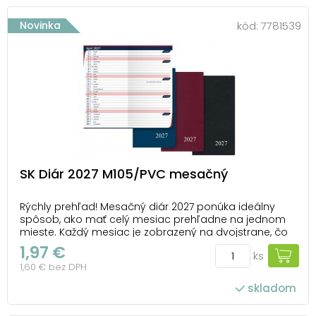
Novinka
kód:
7781539
SK Diár 2027 M105/PVC mesačný
Rýchly prehľad! Mesačný diár 2027 ponúka ideálny
spôsob, ako mať celý mesiac prehľadne na jednom
mieste. Každý mesiac je zobrazený na dvojstrane, čo
umožňuje rýchly prehľad a dostatok priestoru na
1,97 €
ks
zápisky, úlohy a poznámky. PVC obal v praktických
1,60 € bez DPH
farbách (modrá, červená, čierna) zabezpečuje d...
skladom