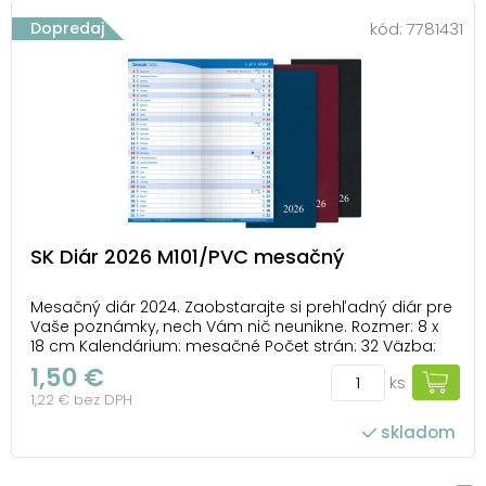
Dopredaj
kód:
7781431
SK Diár 2026 M101/PVC mesačný
Mesačný diár 2024. Zaobstarajte si prehľadný diár pre
Vaše poznámky, nech Vám nič neunikne. Rozmer: 8 x
18 cm Kalendárium: mesačné Počet strán: 32 Väzba:
zošitová V1 V diári nájdete: - plánovací kalendár -
1,50 €
ks
abecedný zoznam mien - strana pre poznámky -
1,22 € bez DPH
mapa SR - menné kalendárium - č...
skladom