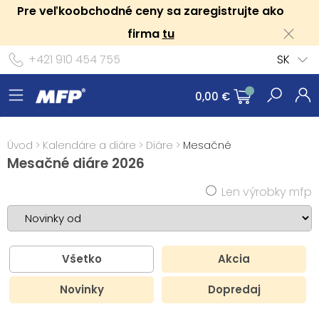
Pre veľkoobchodné ceny sa zaregistrujte ako
firma
tu
+421 910 454 755
SK
0,00 €
Úvod
>
Kalendáre a diáre
>
Diáre
>
Mesačné
Mesačné diáre 2026
Len výrobky mfp
Všetko
Akcia
Novinky
Dopredaj