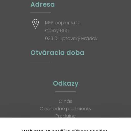
Adresa
MFP papier s.r.o.
Celiny 866,
033 01 Liptovský Hrádok
Otváracia doba
Odkazy
O nás
Obchodné podmienky
Predajne
Katalógy
K stiahnutiu