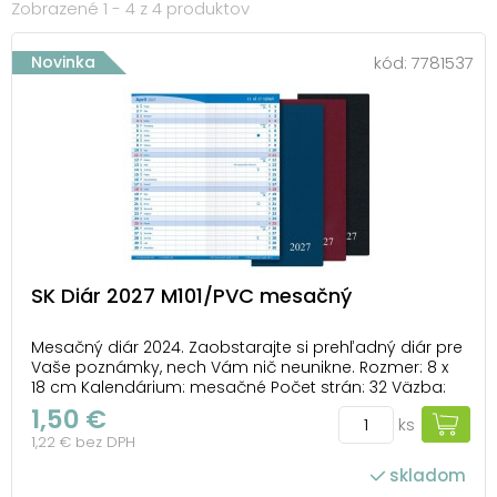
Zobrazené 1 - 4 z 4 produktov
Novinka
kód:
7781537
SK Diár 2027 M101/PVC mesačný
Mesačný diár 2024. Zaobstarajte si prehľadný diár pre
Vaše poznámky, nech Vám nič neunikne. Rozmer: 8 x
18 cm Kalendárium: mesačné Počet strán: 32 Väzba:
zošitová V1 V diári nájdete: - plánovací kalendár -
1,50 €
ks
abecedný zoznam mien - strana pre poznámky -
1,22 € bez DPH
mapa SR - menné kalendárium - č...
skladom