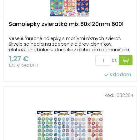
Samolepky zvieratká mix 80x120mm 6001
Veselé farebné nálepky s motívmi rôznych zvierat.
Skvele sa hodia na zdobenie diárov, denníkov,
blahoželaní, balenie darčekov alebo ako odmeny pre
deti. Deti ich môžu použiť do školských zošitov, na
1,27 €
ks
obaly kníh alebo aj na vytvorenie vlastných obrázkov.
1,03 € bez DPH
Veľkosť: 80 x 120 mm Motív: zajačiky, di...
skladom
kód:
1032364