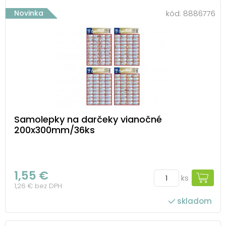
Novinka
kód:
8886776
Samolepky na darčeky vianočné
200x300mm/36ks
1,55 €
ks
1,26 € bez DPH
skladom