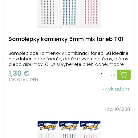
Samolepky kamienky 5mm mix farieb 1101
Samolepiace kamienky v kombinácii farieb. Sú ideálne
na zdobenie pohľadníc, darčekových balíčkov, diárov
alebo albumov. Či už si vyberiete priehľadné, modré
alebo ružové kamienky, všetky dodajú vašim
1,30 €
ks
projektom krásny lesk a zvýšia ich originalitu. Vďaka
1,06 € bez DPH
praktickej lepiacej vrstve na zadnej strane...
skladom
kód:
1032381