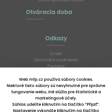
Otváracia doba
Odkazy
O nás
Obchodné podmienky
Predajne
Katalógy
K stiahnutiu
Web mfp.cz používa súbory cookies.
Blog
Niektoré tieto súbory sú nevyhnutné pre správne
Kontakt
fungovanie webu, iné slúžia pre štatistické a
Kariéra
marketingové účely.
XML feed
Súhlas udelíte kliknutím na tlačítko “Přijať”.
Nastavenie vykonáte kliknutím na tlačítko