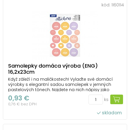
kód:
1160114
Samolepky domáca výroba (ENG)
16,2x23cm
Když záleží i na maličkostech! Vylaďte své domácí
výrobky s elegantní sadou samolepek v jemných
pastelových tónech. Najdete na nich nápisy jako
"Home made", "Baked with love", "Yours", nebo
0,93 €
ks
symboly srdíček a cupcakes – skvěle se hodí pro
0,76 € bez DPH
označení domácího pečiva, zavařenin, dárkových
balíčků č...
skladom