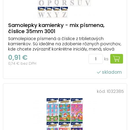
Samolepky kamienky - mix písmena,
číslice 35mm 3001
Samolepiace písmená a číslice z trblietavých
kamienkov. Sú ideálne na zdobenie rôznych povrchov,
kde chcete zvýrazniť konkrétne iniciály, mená, slová
alebo čísla. Sú ideálne aj na personalizáciu
0,91 €
ks
darčekových balíčkov, dekorácií, diárov, blahoželaní
0,74 € bez DPH
alebo menoviek. Aplikácia je veľmi jednoduchá, st...
skladom
kód:
1032385