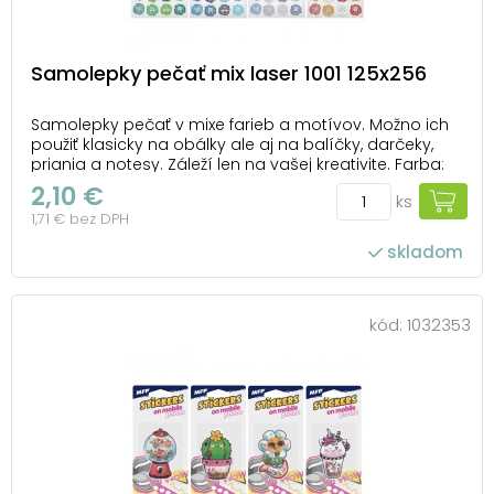
Samolepky pečať mix laser 1001 125x256
Samolepky pečať v mixe farieb a motívov. Možno ich
použiť klasicky na obálky ale aj na balíčky, darčeky,
priania a notesy. Záleží len na vašej kreativite. Farba:
mix farieb Motív: mix motívov UPOZORNENIE: Nevhodné
2,10 €
ks
pre deti do 3 rokov. Nebezpečenstvo udusenia. Malé
1,71 € bez DPH
časti. Dodávame v mix...
skladom
kód:
1032353