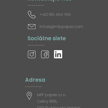
+421 910 454 755
infosk@mfppaper.com
Sociálne siete
Adresa
MFP papier s.r.o.
Celiny 866,
033 01 Liptovský Hrádok