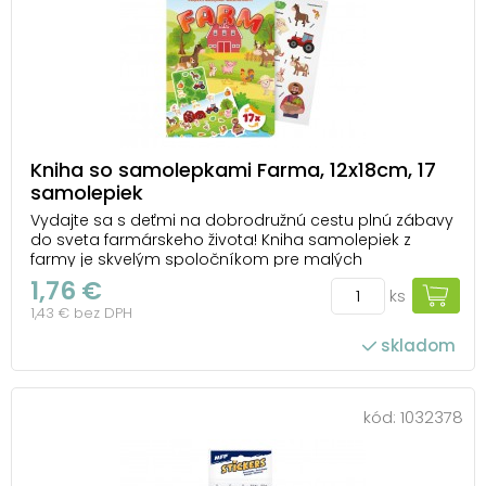
Kniha so samolepkami Farma, 12x18cm, 17
samolepiek
Vydajte sa s deťmi na dobrodružnú cestu plnú zábavy
do sveta farmárskeho života! Kniha samolepiek z
farmy je skvelým spoločníkom pre malých
objaviteľov. Obsahuje 17 opakovane použiteľných
1,76 €
ks
samolepiek s rozkošnými motívmi - od veselého
1,43 € bez DPH
prasiatka, majestátneho koňa a usilovného farmára
až po chu...
skladom
kód:
1032378