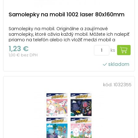
Samolepky na mobil 1002 laser 80x160mm
Samolepky na mobil. Originálne a zaujímavé
samolepky, ktoré oživia každý mobil. Môžete ich nalepiť
priamo na telefón alebo ich vložiť medzi mobil a
priehľadný kryt. Vďaka týmto samolepkám budete
1,23 €
ks
stredobodom záujmu. NÁVOD: Jednoducho prilepíte
1,00 € bez DPH
na hladkú plochu. UPOZORNENIE: Nevhodné pre de...
skladom
kód:
1032355