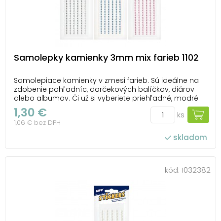
Samolepky kamienky 3mm mix farieb 1102
Samolepiace kamienky v zmesi farieb. Sú ideálne na
zdobenie pohľadníc, darčekových balíčkov, diárov
alebo albumov. Či už si vyberiete priehľadné, modré
alebo ružové kamienky, všetky dodajú vašim
1,30 €
ks
projektom krásny lesk a zvýšia ich originalitu. Vďaka
1,06 € bez DPH
praktickej lepiacej vrstve na zadnej strane je a...
skladom
kód:
1032382