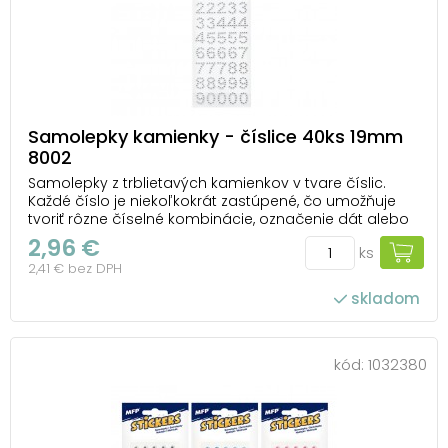
Samolepky kamienky - číslice 40ks 19mm
8002
Samolepky z trblietavých kamienkov v tvare číslic.
Každé číslo je niekoľkokrát zastúpené, čo umožňuje
tvoriť rôzne číselné kombinácie, označenie dát alebo
poradie. Tieto samolepky sú perfektné pre dekorácie,
2,96 €
ks
scrapbooking, výrobu prianí, označovanie darčekov
2,41 € bez DPH
alebo napríklad na personalizáciu denní...
skladom
kód:
1032380