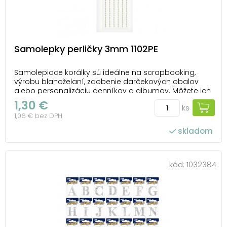
Samolepky perličky 3mm 1102PE
Samolepiace korálky sú ideálne na scrapbooking,
výrobu blahoželaní, zdobenie darčekových obalov
alebo personalizáciu denníkov a albumov. Môžete ich
ľahko aplikovať na papier, plast, sklo a iné hladké
1,30 €
ks
povrchy - jednoducho ich odlepte a nalepte tam, kde
1,06 € bez DPH
ich chcete mať. Vďaka svojej jemnej elegancii...
skladom
kód:
1032384