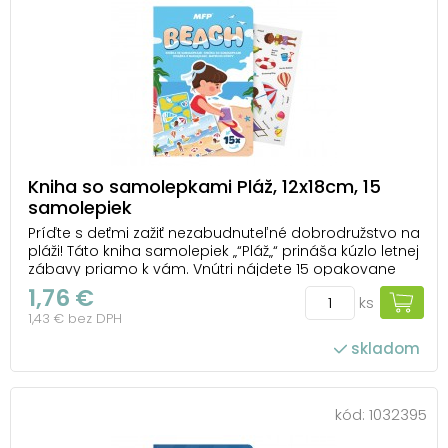
Kniha so samolepkami Pláž, 12x18cm, 15
samolepiek
Príďte s deťmi zažiť nezabudnuteľné dobrodružstvo na
pláži! Táto kniha samolepiek „“Pláž„“ prináša kúzlo letnej
zábavy priamo k vám. Vnútri nájdete 15 opakovane
použiteľných samolepiek plných letnej zábavy:
1,76 €
ks
farebné slnečníky, hravé lopty, mäkké plážové osušky
1,43 € bez DPH
a veľa veselých postavičiek detí,...
skladom
kód:
1032395