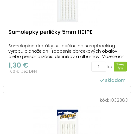
Samolepky perličky 5mm 1101PE
Samolepiace korálky sú ideálne na scrapbooking,
výrobu blahoželaní, zdobenie darčekových obalov
alebo personalizáciu denníkov a albumov. Môžete ich
ľahko aplikovať na papier, plast, sklo a iné hladké
1,30 €
ks
povrchy - jednoducho ich odlepte a nalepte tam, kde
1,06 € bez DPH
ich chcete mať. Vďaka svojej jemnej elegancii...
skladom
kód:
1032383