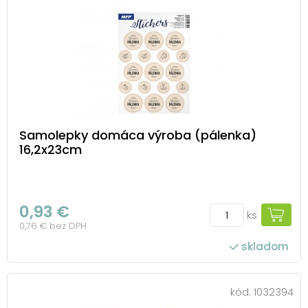
Samolepky domáca výroba (pálenka)
16,2x23cm
0,93 €
ks
0,76 € bez DPH
skladom
kód:
1032394