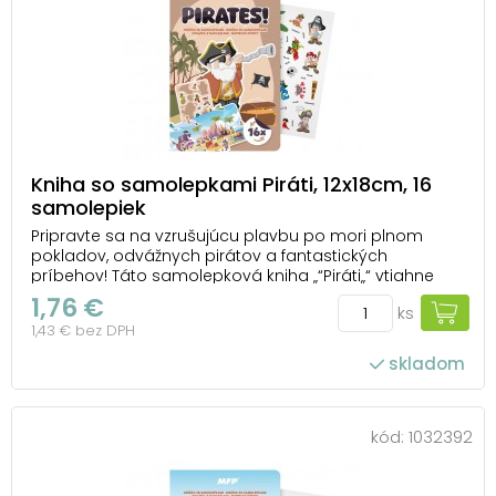
Kniha so samolepkami Piráti, 12x18cm, 16
samolepiek
Pripravte sa na vzrušujúcu plavbu po mori plnom
pokladov, odvážnych pirátov a fantastických
príbehov! Táto samolepková kniha „“Piráti„“ vtiahne
deti do sveta lodí, máp a skrytých truhlíc so zlatom.
1,76 €
ks
Obsahuje 16 samolepiek na opakované použitie, ktoré
1,43 € bez DPH
zobrazujú skutočných pirátskych hrdinov, po...
skladom
kód:
1032392