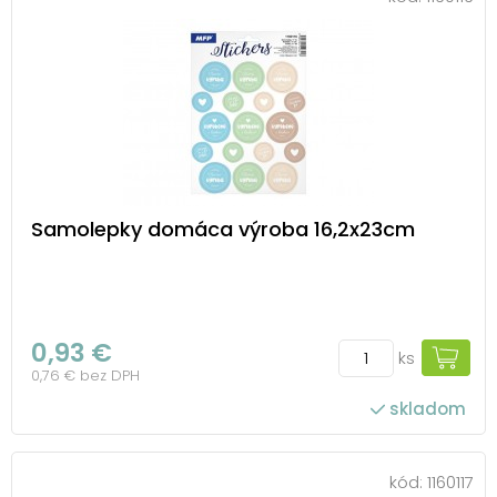
Samolepky domáca výroba 16,2x23cm
0,93 €
ks
0,76 € bez DPH
skladom
kód:
1160117