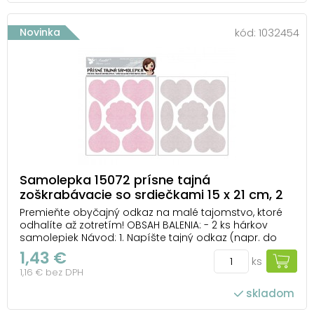
Novinka
kód:
1032454
Samolepka 15072 prísne tajná
zoškrabávacie so srdiečkami 15 x 21 cm, 2
hárky
Premieňte obyčajný odkaz na malé tajomstvo, ktoré
odhalíte až zotretím! OBSAH BALENIA: - 2 ks hárkov
samolepiek Návod: 1. Napíšte tajný odkaz (napr. do
priania alebo diáru). 2. Zakryte ho stieracou
1,43 €
ks
samolepkou. 3. Odovzdajte odkaz tomu, komu je
1,16 € bez DPH
určený. 4. Po zotretí vrchnej vrstvy sa zo...
skladom