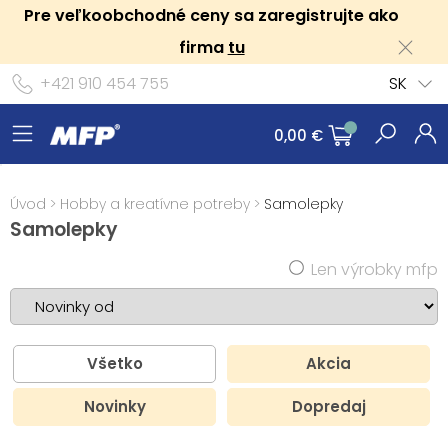
Pre veľkoobchodné ceny sa zaregistrujte ako
firma
tu
+421 910 454 755
SK
0,00 €
Úvod
>
Hobby a kreatívne potreby
>
Samolepky
Samolepky
Len výrobky mfp
Všetko
Akcia
Novinky
Dopredaj