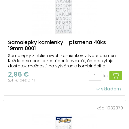
Samolepky kamienky - písmena 40ks
19mm 8001
Samolepky z trblietavých kamienkov v tvare písmen.
Každé písmeno je zastúpené dvakrát, čo poskytuje
dostatok možností na vytváranie kombinácií a
nápisov. Samolepky sú ideálne pre dekorácie,
2,96 €
ks
scrapbooking, priania, ozdobné balenie darčekov
2,41 € bez DPH
alebo personalizáciu denníkov a albumov. Deti budú
nadšené ...
skladom
kód:
1032379