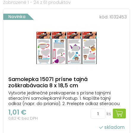
Zobrazené 1 - 24 z 61 produktov
Novinka
kód:
1032453
Samolepka 15071 prísne tajná
zoškrabávacia 8 x 18,5 cm
Vytvorte jedinečné prekvapenie s prísne tajnými
stieracími samolepkami! Postup: 1. Napíšte tajný
odkaz (napr. do priania). 2. Prelepte odkaz stieracou
samolepkou. 3. Odovzdajte odkaz osobe, pre ktorú je
1,01 €
ks
určený. 4. Stačí zotrieť vrchnú vrstvu a tajomstvo je
0,82 € bez DPH
odhalené. Rozmer: 8 × 18,5 cm ...
skladom