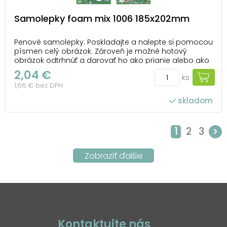
Samolepky foam mix 1006 185x202mm
Penové samolepky. Poskladajte a nalepte si pomocou
písmen celý obrázok. Zároveň je možné hotový
obrázok odtrhnúť a darovať ho ako prianie alebo ako
jeho súčasť. Motív: jednorožec, vesmír, dinosaurus,
2,04 €
ks
ovečka UPOZORNENIE: Nevhodné pre deti do 3 rokov.
1,66 € bez DPH
Nebezpečenstvo udusenia. Malé časti. ...
skladom
1
2
3
>
Kontaktujte nás