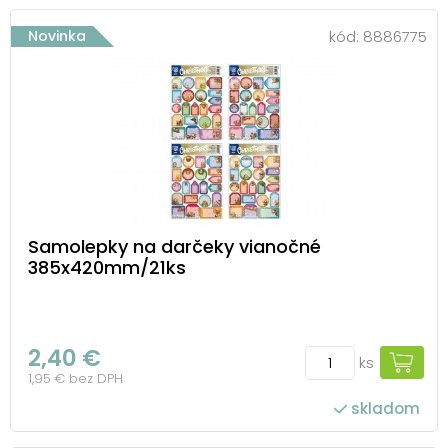
Novinka
kód:
8886775
Samolepky na darčeky vianočné
385x420mm/21ks
2,40 €
ks
1,95 € bez DPH
skladom