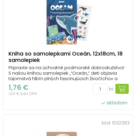
Kniha so samolepkami Oceán, 12x18cm, 18
samolepiek
Pripravte sa na úchvatné podmorské dobrodružstvo!
S našou knihou samolepiek „“Oceán„“ deti objavia
tajomstvá hlbín plných fascinujúcich živočíchov a
farebných koralov. Na stránke nájdu 18 opakovane
1,76 €
ks
použiteľných samolepiek s najkrajšími obyvateľmi
1,43 € bez DPH
oceánu: elegantnú kosatku, tajomného žraloka, ...
skladom
kód:
1032393