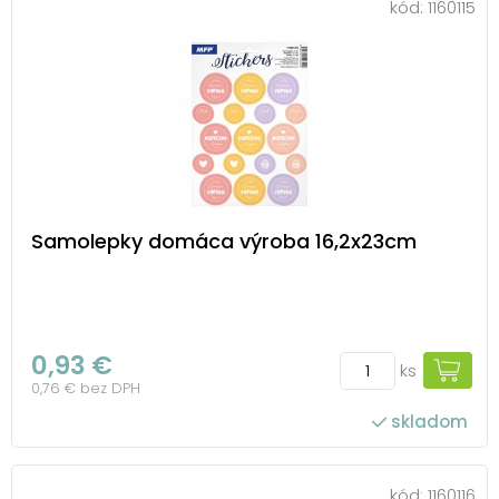
kód:
1160115
Samolepky domáca výroba 16,2x23cm
0,93 €
ks
0,76 € bez DPH
skladom
kód:
1160116