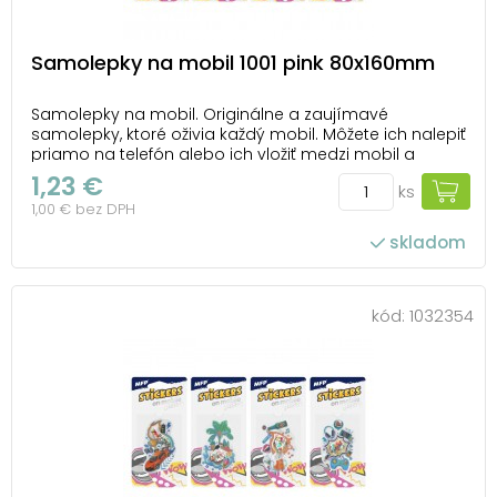
Samolepky na mobil 1001 pink 80x160mm
Samolepky na mobil. Originálne a zaujímavé
samolepky, ktoré oživia každý mobil. Môžete ich nalepiť
priamo na telefón alebo ich vložiť medzi mobil a
priehľadný kryt. Vďaka týmto samolepkám budete
1,23 €
ks
stredobodom záujmu. NÁVOD: Jednoducho prilepíte
1,00 € bez DPH
na hladkú plochu. UPOZORNENIE: Nevhodné pre de...
skladom
kód:
1032354