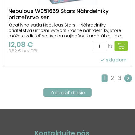
Nebulous W051669 Stars Náhrdelníky
priateľstvo set
Kreatívna sada Nebulous Stars – Náhrdelníky
priateľstva umožní vytvoriť krásne náhrdelníky, ktoré
môžete zdieľať so svojou najlepšou kamarátkou ako
symbol vášho priateľstva. Stačí zapojiť fantáziu a
12,08 €
ks
vytvoriť jedinečné šperky podľa vlastného štýlu. V
9,82 € bez DPH
balení nájdete všetko potrebné – 7 veľkých t...
skladom
1
2
3
>
Kontaktujte nás