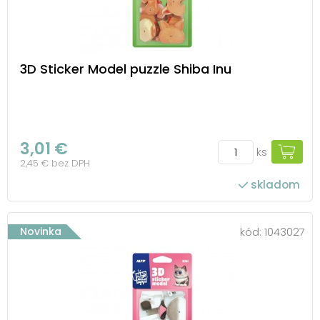
3D Sticker Model puzzle Shiba Inu
3,01 €
ks
2,45 € bez DPH
skladom
Novinka
kód:
1043027