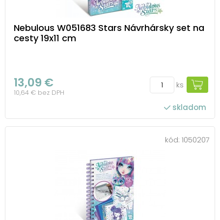
Nebulous W051683 Stars Návrhársky set na
cesty 19x11 cm
13,09 €
ks
10,64 € bez DPH
skladom
kód:
1050207