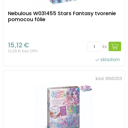
Nebulous W031455 Stars Fantasy tvorenie
pomocou fólie
15,12 €
ks
12,29 € bez DPH
skladom
kód:
1050203