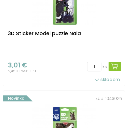
3D Sticker Model puzzle Nala
3,01 €
ks
2,45 € bez DPH
skladom
Novinka
kód:
1043025