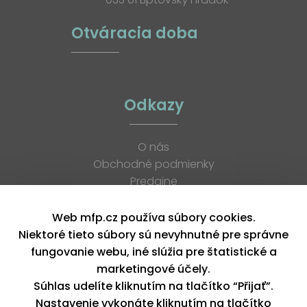
Otváracia doba
Odkazy
O nás
Obchodné podmienky
Predajne
Katalógy
K stiahnutiu
Web mfp.cz používa súbory cookies.
Blog
Niektoré tieto súbory sú nevyhnutné pre správne
Kontakt
fungovanie webu, iné slúžia pre štatistické a
Kariéra
marketingové účely.
XML feed
Súhlas udelíte kliknutím na tlačítko “Přijať”.
Nastavenie vykonáte kliknutím na tlačítko