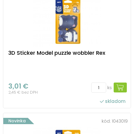
3D Sticker Model puzzle wobbler Rex
3,01 €
ks
2,45 € bez DPH
skladom
Novinka
kód:
1043019