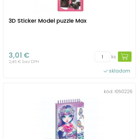
3D Sticker Model puzzle Max
3,01 €
ks
2,45 € bez DPH
skladom
kód:
1050226