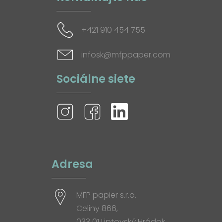
+421 910 454 755
infosk@mfppaper.com
Sociálne siete
Adresa
MFP papier s.r.o.
Celiny 866,
033 01 Liptovský Hrádok