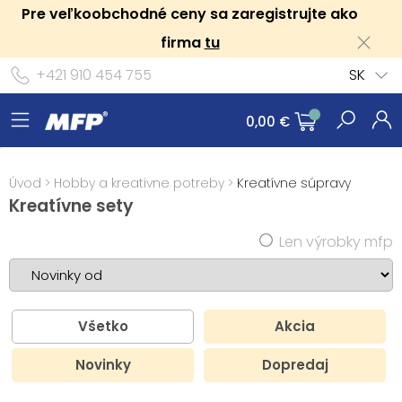
Pre veľkoobchodné ceny sa zaregistrujte ako
firma
tu
+421 910 454 755
SK
0,00 €
Úvod
>
Hobby a kreatívne potreby
>
Kreatívne súpravy
Kreatívne sety
Len výrobky mfp
Všetko
Akcia
Novinky
Dopredaj