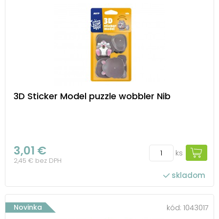
3D Sticker Model puzzle wobbler Nib
3,01 €
ks
2,45 € bez DPH
skladom
Novinka
kód:
1043017