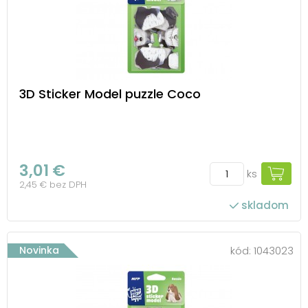
3D Sticker Model puzzle Coco
3,01 €
ks
2,45 € bez DPH
skladom
Novinka
kód:
1043023