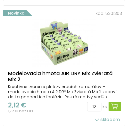
počet ks v balení: 12
Novinka
kód:
5301303
Modelovacia hmota AIR DRY Mix Zvieratá
Mix 2
Kreatívne tvorenie plné zvieracích kamarátov –
modelovacia hmota AIR DRY Mix Zvieratá Mix 2 zabaví
deti a podporí ich fantáziu. Pestré motívy vedú k
vytváraniu roztomilých zvieracích figúrok podľa
2,12 €
ks
obrázka na obale. Hmota je ľahká a tvárna, ľahko sa
1,72 € bez DPH
tvaruje a dobre drží vytvorený tvar. Pri mode...
skladom
počet ks v balení: 12