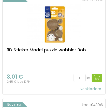
3D Sticker Model puzzle wobbler Bob
3,01 €
ks
2,45 € bez DPH
skladom
Novinka
kód:
1043016