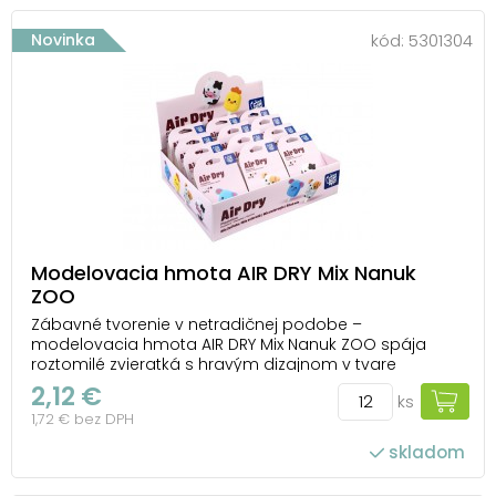
Novinka
kód:
5301304
Modelovacia hmota AIR DRY Mix Nanuk
ZOO
Zábavné tvorenie v netradičnej podobe –
modelovacia hmota AIR DRY Mix Nanuk ZOO spája
roztomilé zvieratká s hravým dizajnom v tvare
nanukov. Deti si môžu krok za krokom vytvoriť figúrky
2,12 €
ks
podľa obrázka na obale a užiť si farebné
1,72 € bez DPH
modelovanie plné fantázie a radosti z tvorenia. Práca
s hmotou je j...
skladom
počet ks v balení: 12