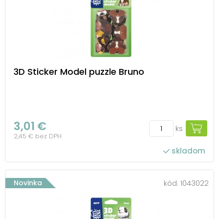
3D Sticker Model puzzle Bruno
3,01 €
ks
2,45 € bez DPH
skladom
Novinka
kód:
1043022