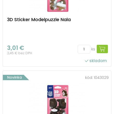
3D Sticker Modelpuzzle Nala
3,01 €
ks
2,45 € bez DPH
skladom
Novinka
kód:
1043029