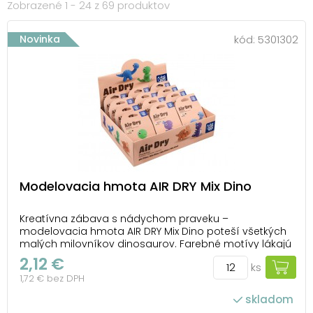
Zobrazené 1 - 24 z 69 produktov
Novinka
kód:
5301302
Modelovacia hmota AIR DRY Mix Dino
Kreatívna zábava s nádychom praveku –
modelovacia hmota AIR DRY Mix Dino poteší všetkých
malých milovníkov dinosaurov. Farebné motívy lákajú
k vytváraniu vlastných pravekých postavičiek a
2,12 €
ks
otvárajú priestor pre fantáziu aj hravú kreativitu.
1,72 € bez DPH
Hmota je mäkká, ľahko sa tvaruje a dobre drží tvar,
ta...
skladom