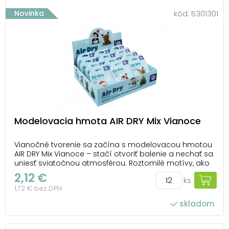
Novinka
kód:
5301301
Modelovacia hmota AIR DRY Mix Vianoce
Vianočné tvorenie sa začína s modelovacou hmotou
AIR DRY Mix Vianoce – stačí otvoriť balenie a nechať sa
uniesť sviatočnou atmosférou. Roztomilé motívy, ako
sú snehuliak, sob, tučniak alebo vianočný stromček,
2,12 €
ks
inšpirujú k hravému modelovaniu a prinášajú čaro
1,72 € bez DPH
zimných dní priamo na váš stôl. Hmot...
skladom
počet ks v balení: 12