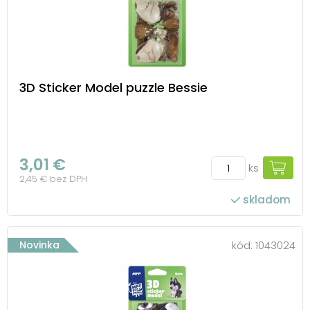
3D Sticker Model puzzle Bessie
3,01 €
ks
2,45 € bez DPH
skladom
Novinka
kód:
1043024