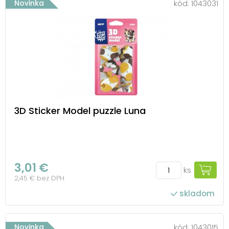
Novinka
kód:
1043031
3D Sticker Model puzzle Luna
3,01 €
ks
2,45 € bez DPH
skladom
Novinka
kód:
1043015