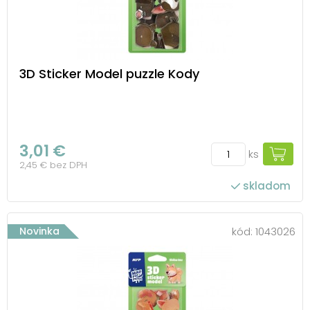
3D Sticker Model puzzle Kody
3,01 €
ks
2,45 € bez DPH
skladom
Novinka
kód:
1043026