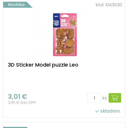
Novinka
kód:
1043030
3D Sticker Model puzzle Leo
3,01 €
ks
2,45 € bez DPH
skladom