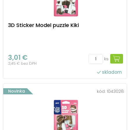
3D Sticker Model puzzle Kiki
3,01 €
ks
2,45 € bez DPH
skladom
Novinka
kód:
1043028