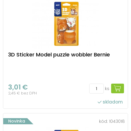
3D Sticker Model puzzle wobbler Bernie
3,01 €
ks
2,45 € bez DPH
skladom
Novinka
kód:
1043018