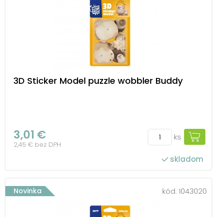
3D Sticker Model puzzle wobbler Buddy
3,01 €
ks
2,45 € bez DPH
skladom
Novinka
kód:
1043020