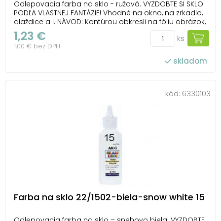
Odlepovacia farba na sklo - ružová. VYZDOBTE SI SKLO
PODĽA VLASTNEJ FANTÁZIE! Vhodné na okno, na zrkadlo,
dlaždice a i. NÁVOD: Kontúrou obkresli na fóliu obrázok,
nechaj ho 1-2 hodiny zaschnúť. Vyfarbi a po 24
1,23 €
ks
hodinách ho opatrne odlep z fólie a umiestni ho na
1,00 € bez DPH
zvolený povrch. Obsah: 22 ...
skladom
kód:
6330103
Farba na sklo 22/1502-biela-snow white 15
Odlepovacia farba na sklo – snehovo biela. VYZDOBTE