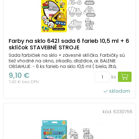
Farby na sklo 6421 sada 6 farieb 10,5 ml + 6
sklíčok STAVEBNÉ STROJE
Sada farbičiek na sklo + závesné sklíčka. Farbičky sú
tiež vhodné na okno, zrkadlo, dlaždice, ai. BALENIE
OBSAHUJE: - 6 ks farieb na sklo 10,5 ml ( biela, žltá,
oranžová, červená, modrá, zelená ) - 6 ks závesných
9,10 €
ks
sklíčok ( stavebné stroje ) NÁVOD: 1. Vyfarbite sklíčka,
7,40 € bez DPH
nechajte 12 hodín ...
skladom
kód:
6330756