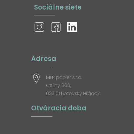
Sociálne siete
Adresa
MFP papier s.r.o.
Celiny 866,
033 01 Liptovský Hrádok
Otváracia doba