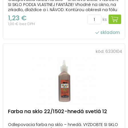
SI SKLO PODĽA VLASTNEJ FANTÁZIE! Vhodné na okno, na
zrkadlo, dlaždice a i. NÁVOD: Kontúrou obkresli na fóliu
obrázok, nechaj ho 1-2 hodiny zaschnúť. Vyfarbi a po
1,23 €
ks
24 hodinách ho opatrne odlep z fólie a umiestni ho na
1,00 € bez DPH
zvolený povrch. Farba j...
skladom
kód:
6330104
Farba na sklo 22/1502-hnedá svetlá 12
Odlepovacia farba na sklo – hnedá. VYZDOBTE SI SKLO