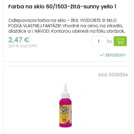
Farba na sklo 60/1503-žltá-sunny yello 1
Odlepovacia farba na sklo – žltá. VYZDOBTE SI SKLO
PODĽA VLASTNEJ FANTÁZIE! Vhodné na okno, na zrkadlo,
dlaždice a i. NÁVOD: Kontúrou obkresli na fóliu obrázok,
nechaj ho 1-2 hodiny zaschnúť. Vyfarbi a po 24
2,47 €
ks
hodinách ho opatrne odlep z fólie a umiestni ho na
2,01 € bez DPH
zvolený povrch. Farba je ľahko o...
skladom
kód:
6330094