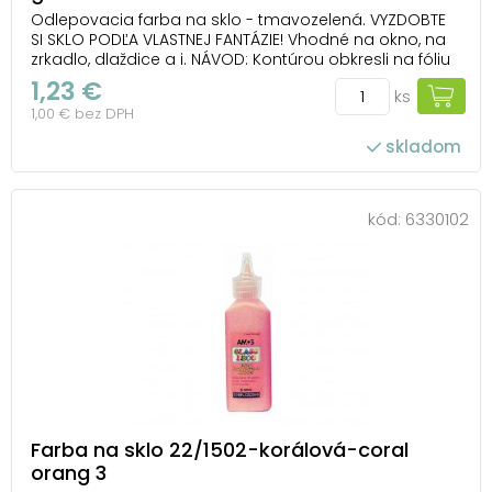
Odlepovacia farba na sklo - tmavozelená. VYZDOBTE
SI SKLO PODĽA VLASTNEJ FANTÁZIE! Vhodné na okno, na
zrkadlo, dlaždice a i. NÁVOD: Kontúrou obkresli na fóliu
obrázok, nechaj ho 1-2 hodiny zaschnúť. Vyfarbi a po
1,23 €
ks
24 hodinách ho opatrne odlep z fólie a umiestni ho na
1,00 € bez DPH
zvolený povrch. Farba je ...
skladom
kód:
6330102
Farba na sklo 22/1502-korálová-coral
orang 3