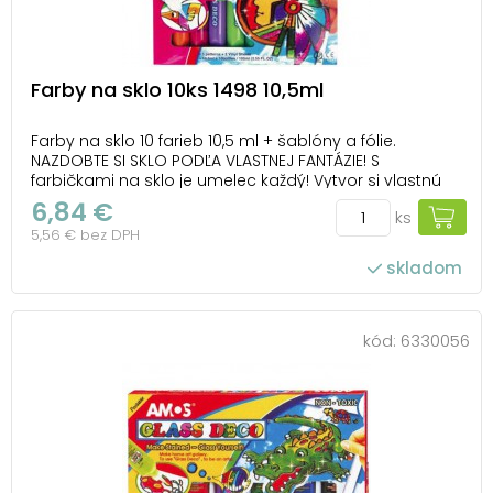
Farby na sklo 10ks 1498 10,5ml
Farby na sklo 10 farieb 10,5 ml + šablóny a fólie.
NAZDOBTE SI SKLO PODĽA VLASTNEJ FANTÁZIE! S
farbičkami na sklo je umelec každý! Vytvor si vlastnú
kúzelnú výzdobu! Vhodné na okno, zrkadlo, dlaždice, ai.
6,84 €
ks
Farby sú netoxické. BALENIE OBSAHUJE: - 9 ks farieb na
5,56 € bez DPH
sklo 10,5 ml (žltá, oranžová, ...
skladom
kód:
6330056