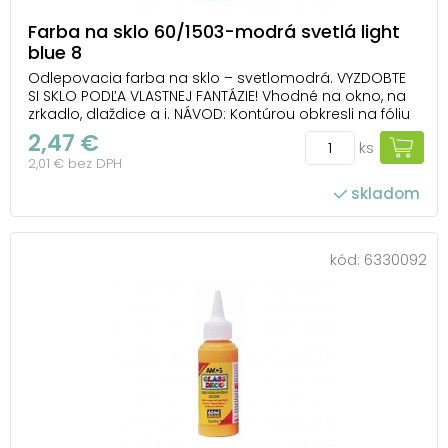
Farba na sklo 60/1503-modrá svetlá light
blue 8
Odlepovacia farba na sklo – svetlomodrá. VYZDOBTE
SI SKLO PODĽA VLASTNEJ FANTÁZIE! Vhodné na okno, na
zrkadlo, dlaždice a i. NÁVOD: Kontúrou obkresli na fóliu
obrázok, nechaj ho 1-2 hodiny zaschnúť. Vyfarbi a po
2,47 €
ks
24 hodinách ho opatrne odlep z fólie a umiestni ho na
2,01 € bez DPH
zvolený povrch. Farba je ...
skladom
kód:
6330092