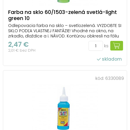
Farba na sklo 60/1503-zelená svetlá-light
green 10
Odlepovacia farba na sklo – svetlozelená. VYZDOBTE SI
SKLO PODĽA VLASTNEJ FANTÁZIE! Vhodné na okno, na
zrkadlo, dlaždice a i. NÁVOD: Kontúrou obkresli na fóliu
obrázok, nechaj ho 1-2 hodiny zaschnúť. Vyfarbi a po
2,47 €
ks
24 hodinách ho opatrne odlep z fólie a umiestni ho na
2,01 € bez DPH
zvolený povrch. Farba je...
skladom
kód:
6330089