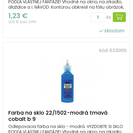
PODĽA VLASTNEJ FANTÁZIE! Vhodné na okno, na zrkadlo,
dlaždice a i. NÁVOD: Kontúrou obkresli na fóliu obrázok,
nechaj ho 1-2 hodiny zaschnúť. Vyfarbi a po 24
1,23 €
ks
hodinách ho opatrne odlep z fólie a umiestni ho na
1,00 € bez DPH
zvolený povrch. Farba je ľahko ...
skladom
kód:
6330105
Farba na sklo 22/1502-modrá tmavá
cobalt b 9
Odlepovacia farba na sklo - modrá. VYZDOBTE SI SKLO
PODĽA VLASTNEJ FANTÁZIE! Vhodné na okno, na zrkadlo,