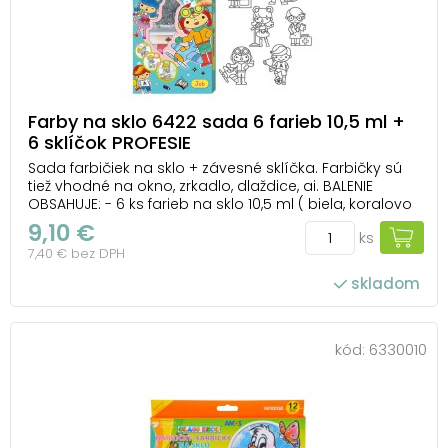
Farby na sklo 6422 sada 6 farieb 10,5 ml +
6 sklíčok PROFESIE
Sada farbičiek na sklo + závesné sklíčka. Farbičky sú
tiež vhodné na okno, zrkadlo, dlaždice, ai. BALENIE
OBSAHUJE: - 6 ks farieb na sklo 10,5 ml ( biela, koralovo
oranžová, červená, modrá + žltá a zelená s trblietkami
9,10 €
ks
) - 6 ks závesných sklíčok ( profesie ) NÁVOD: 1.
7,40 € bez DPH
Vyfarbite sklíčka, ...
skladom
kód:
6330010