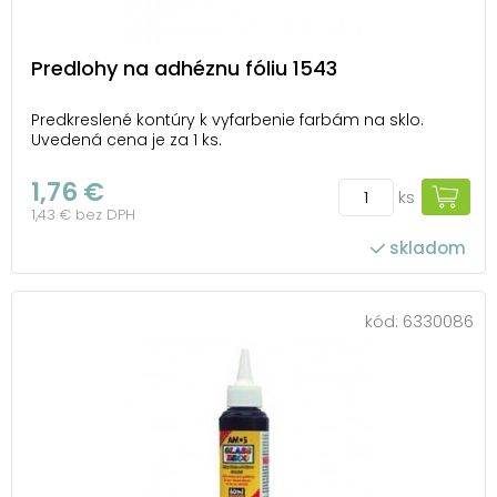
Predlohy na adhéznu fóliu 1543
Predkreslené kontúry k vyfarbenie farbám na sklo.
Uvedená cena je za 1 ks.
1,76 €
ks
1,43 € bez DPH
skladom
kód:
6330086