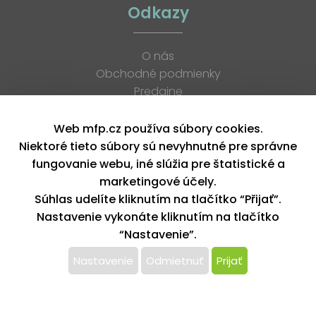
Odkazy
O nás
Obchodné podmienky
Predajne
Katalógy
K stiahnutiu
Web mfp.cz používa súbory cookies.
Blog
Niektoré tieto súbory sú nevyhnutné pre správne
Kontakt
fungovanie webu, iné slúžia pre štatistické a
Kariéra
marketingové účely.
XML feed
Súhlas udelíte kliknutím na tlačítko “Přijať”.
Nastavenie vykonáte kliknutím na tlačítko
“Nastavenie”.
Copyright © 2026, MFP paper s. r. o. | Všetky práva vyhradené
design by MFP
Nastavenie
Odmietnuť
Prijať
Tento web používa k poskytovaniu služieb,
personalizácií reklám a analýze návštevnosti súbory
cookie. Používaním tohto webu s tým súhlasíte.