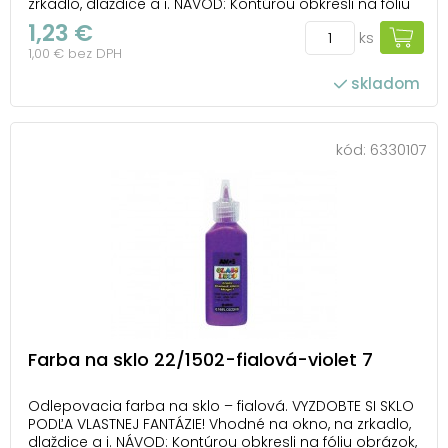
zrkadlo, dlaždice a i. NÁVOD: Kontúrou obkresli na fóliu
obrázok, nechaj ho 1-2 hodiny zaschnúť. Vyfarbi a po
1,23 €
ks
24 hodinách ho opatrne odlep z fólie a umiestni ho na
1,00 € bez DPH
zvolený povrch. Farba je ľah...
skladom
kód:
6330107
Farba na sklo 22/1502-fialová-violet 7
Odlepovacia farba na sklo – fialová. VYZDOBTE SI SKLO
PODĽA VLASTNEJ FANTÁZIE! Vhodné na okno, na zrkadlo,
dlaždice a i. NÁVOD: Kontúrou obkresli na fóliu obrázok,