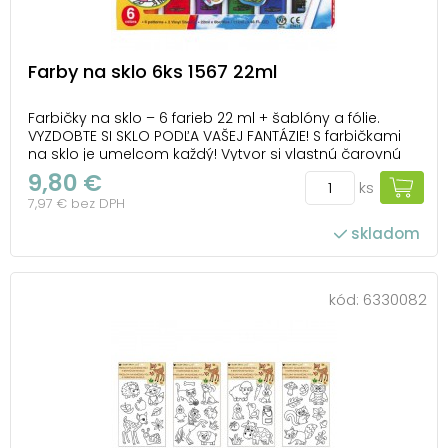
Farby na sklo 6ks 1567 22ml
Farbičky na sklo – 6 farieb 22 ml + šablóny a fólie.
VYZDOBTE SI SKLO PODĽA VAŠEJ FANTÁZIE! S farbičkami
na sklo je umelcom každý! Vytvor si vlastnú čarovnú
výzdobu! Vhodné na okno, zrkadlo, dlaždice a i. Farby
9,80 €
ks
sú netoxické. BALENIE OBSAHUJE: - 5 ks farieb na sklo 22
7,97 € bez DPH
ml (červená, žltá, m...
skladom
kód:
6330082