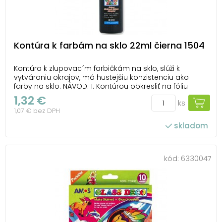
Kontúra k farbám na sklo 22ml čierna 1504
Kontúra k zlupovacím farbičkám na sklo, slúži k
vytváraniu okrajov, má hustejšiu konzistenciu ako
farby na sklo. NÁVOD: 1. Kontúrou obkresliť na fóliu
obrázok a nechať ho 1-2 hodiny zaschnúť. 2. Vyfarbiť a
1,32 €
ks
po 24 hodinách odlupnúť z fólie a umiestniť na okno,
1,07 € bez DPH
na zrkadlo a pod. Farba sa dá ľah...
skladom
kód:
6330047