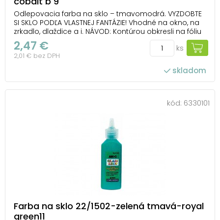
cobalt b 9
Odlepovacia farba na sklo – tmavomodrá. VYZDOBTE
SI SKLO PODĽA VLASTNEJ FANTÁZIE! Vhodné na okno, na
zrkadlo, dlaždice a i. NÁVOD: Kontúrou obkresli na fóliu
obrázok, nechaj ho 1-2 hodiny zaschnúť. Vyfarbi a po
2,47 €
ks
24 hodinách ho opatrne odlep z fólie a umiestni ho na
2,01 € bez DPH
zvolený povrch. Farba je ľ...
skladom
kód:
6330101
Farba na sklo 22/1502-zelená tmavá-royal
green11