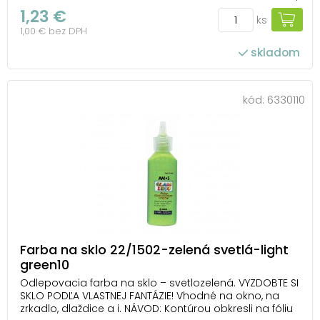
nechaj ho 1-2 hodiny zaschnúť. Vyfarbi a po 24
1,23 €
ks
hodinách ho opatrne odlep z fólie a umiestni ho na
1,00 € bez DPH
zvolený povrch. Farba je ľahk...
skladom
kód:
6330110
Farba na sklo 22/1502-zelená svetlá-light
green10
Odlepovacia farba na sklo – svetlozelená. VYZDOBTE SI
SKLO PODĽA VLASTNEJ FANTÁZIE! Vhodné na okno, na
zrkadlo, dlaždice a i. NÁVOD: Kontúrou obkresli na fóliu