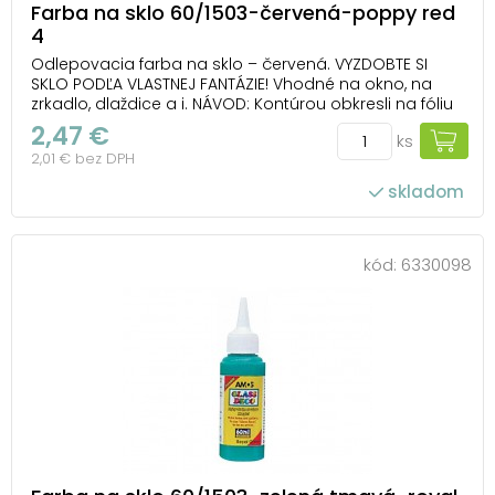
Farba na sklo 60/1503-červená-poppy red
4
Odlepovacia farba na sklo – červená. VYZDOBTE SI
SKLO PODĽA VLASTNEJ FANTÁZIE! Vhodné na okno, na
zrkadlo, dlaždice a i. NÁVOD: Kontúrou obkresli na fóliu
obrázok, nechaj ho 1-2 hodiny zaschnúť. Vyfarbi a po
2,47 €
ks
24 hodinách ho opatrne odlep z fólie a umiestni ho na
2,01 € bez DPH
zvolený povrch. Farba je ľahk...
skladom
kód:
6330098