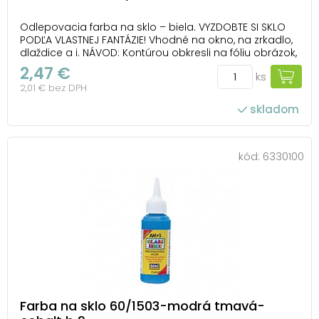
Odlepovacia farba na sklo – biela. VYZDOBTE SI SKLO
PODĽA VLASTNEJ FANTÁZIE! Vhodné na okno, na zrkadlo,
dlaždice a i. NÁVOD: Kontúrou obkresli na fóliu obrázok,
nechaj ho 1-2 hodiny zaschnúť. Vyfarbi a po 24
2,47 €
ks
hodinách ho opatrne odlep z fólie a umiestni ho na
2,01 € bez DPH
zvolený povrch. Farba je ľahko ...
skladom
kód:
6330100
Farba na sklo 60/1503-modrá tmavá-