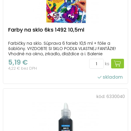
Farby na sklo 6ks 1492 10,5ml
Farbičky na sklo. Súprava 6 farieb 10,5 ml + fólie a
šablóny. VYZDOBTE SI SKLO PODĽA VLASTNEJ FANTÁZIE!
Vhodné na okno, zrkadlo, dlaždice a i. Balenie
obsahuje: - 5 ks farieb na sklo 10,5 ml - 1 ks čierne
5,19 €
ks
kontúry 10,5 ml - 4 ks predlohy na papieri - 2 ks fólie na
4,22 € bez DPH
maľovanie NÁVOD: 1. P...
skladom
kód:
6330040