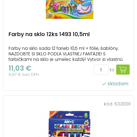
Farby na sklo 12ks 1493 10,5ml
Farby na sklo sada 12 farieb 10,5 ml + fólie, šablóny.
NAZDOBTE SI SKLO PODĽA VLASTNEJ FANTÁZIE! S
farbičkami na sklo je umelec každý! Vytvor si vlastnú
kúzelnú výzdobu! Vhodné na okno, zrkadlo, dlaždice, ai.
11,03 €
ks
Farby sú netoxické. BALENIE OBSAHUJE: - 1 ks ružovej
8,97 € bez DPH
farby s trblietkami 10,5 ml ...
skladom
kód:
6330011