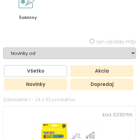
Šablóny
Len výrobky mfp
Všetko
Akcia
Novinky
Dopredaj
Zobrazené 1 - 24 z 32 produktov
kód:
6330755