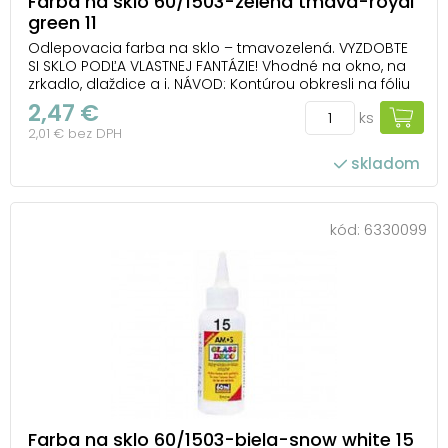
Farba na sklo 60/1503-zelená tmavá-royal
green 11
Odlepovacia farba na sklo – tmavozelená. VYZDOBTE
SI SKLO PODĽA VLASTNEJ FANTÁZIE! Vhodné na okno, na
zrkadlo, dlaždice a i. NÁVOD: Kontúrou obkresli na fóliu
obrázok, nechaj ho 1-2 hodiny zaschnúť. Vyfarbi a po
2,47 €
ks
24 hodinách ho opatrne odlep z fólie a umiestni ho na
2,01 € bez DPH
zvolený povrch. Farba je ...
skladom
kód:
6330099
Farba na sklo 60/1503-biela-snow white 15