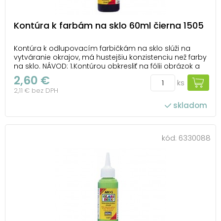
Kontúra k farbám na sklo 60ml čierna 1505
Kontúra k odlupovacím farbičkám na sklo slúži na
vytváranie okrajov, má hustejšiu konzistenciu než farby
na sklo. NÁVOD: 1.Kontúrou obkresliť na fólii obrázok a
nechať ho 1-2 hodiny zaschnúť. 2. Vyfarbiť a po 24
2,60 €
ks
hodinách odlúpnuť z fólie a umiestniť na okno, na
2,11 € bez DPH
zrkadlo a pod. Farba je ľahko...
skladom
kód:
6330088