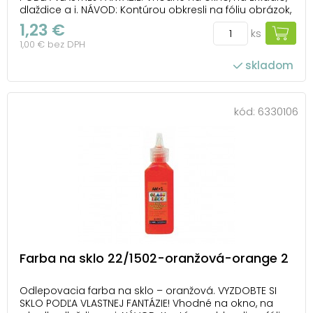
dlaždice a i. NÁVOD: Kontúrou obkresli na fóliu obrázok,
nechaj ho 1-2 hodiny zaschnúť. Vyfarbi a po 24
1,23 €
ks
hodinách ho opatrne odlep z fólie a umiestni ho na
1,00 € bez DPH
zvolený povrch. Farba je ľahko ...
skladom
kód:
6330106
Farba na sklo 22/1502-oranžová-orange 2
Odlepovacia farba na sklo – oranžová. VYZDOBTE SI
SKLO PODĽA VLASTNEJ FANTÁZIE! Vhodné na okno, na