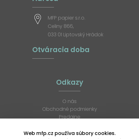
MFP papier s.r.o.
Celiny 866,
033 01 Liptovský Hrádok
Otváracia doba
Odkazy
O nás
Obchodné podmienky
Predajne
Katalógy
K stiahnutiu
Web mfp.cz používa súbory cookies.