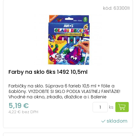
kód:
6330011
Farby na sklo 6ks 1492 10,5ml
Farbičky na sklo. Súprava 6 farieb 10,5 ml + fólie a
šablóny. VYZDOBTE SI SKLO PODĽA VLASTNEJ FANTÁZIE!
Vhodné na okno, zrkadlo, dlaždice a i. Balenie
obsahuje: - 5 ks farieb na sklo 10,5 ml - 1 ks čierne
5,19 €
ks
kontúry 10,5 ml - 4 ks predlohy na papieri - 2 ks fólie na
4,22 € bez DPH
maľovanie NÁVOD: 1. P...
skladom