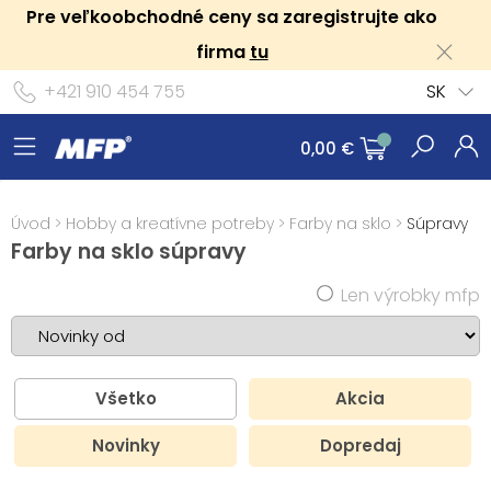
Pre veľkoobchodné ceny sa zaregistrujte ako
firma
tu
+421 910 454 755
SK
0,00 €
Úvod
>
Hobby a kreatívne potreby
>
Farby na sklo
>
Súpravy
Farby na sklo súpravy
Len výrobky mfp
Všetko
Akcia
Novinky
Dopredaj