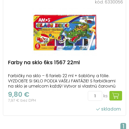
kód:
6330056
Farby na sklo 6ks 1567 22ml
Farbičky na sklo – 6 farieb 22 ml + šablóny a fólie.
VYZDOBTE SI SKLO PODĽA VAŠEJ FANTÁZIE! S farbičkami
na sklo je umelcom každý! Vytvor si vlastnú čarovnú
výzdobu! Vhodné na okno, zrkadlo, dlaždice a i. Farby
9,80 €
ks
sú netoxické. BALENIE OBSAHUJE: - 5 ks farieb na sklo 22
7,97 € bez DPH
ml (červená, žltá, m...
skladom
1