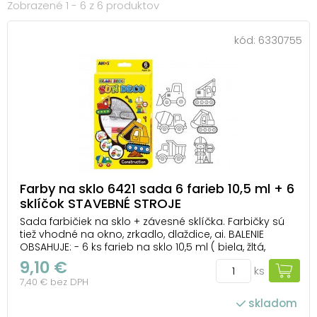
Zobrazené 1 - 6 z 6 produktov
kód:
6330755
Farby na sklo 6421 sada 6 farieb 10,5 ml + 6
sklíčok STAVEBNÉ STROJE
Sada farbičiek na sklo + závesné sklíčka. Farbičky sú
tiež vhodné na okno, zrkadlo, dlaždice, ai. BALENIE
OBSAHUJE: - 6 ks farieb na sklo 10,5 ml ( biela, žltá,
oranžová, červená, modrá, zelená ) - 6 ks závesných
9,10 €
ks
sklíčok ( stavebné stroje ) NÁVOD: 1. Vyfarbite sklíčka,
7,40 € bez DPH
nechajte 12 hodín ...
skladom