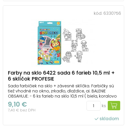
kód:
6330756
Farby na sklo 6422 sada 6 farieb 10,5 ml +
6 sklíčok PROFESIE
Sada farbičiek na sklo + závesné sklíčka. Farbičky sú
tiež vhodné na okno, zrkadlo, dlaždice, ai. BALENIE
OBSAHUJE: - 6 ks farieb na sklo 10,5 ml ( biela, koralovo
oranžová, červená, modrá + žltá a zelená s trblietkami
9,10 €
ks
) - 6 ks závesných sklíčok ( profesie ) NÁVOD: 1.
7,40 € bez DPH
Vyfarbite sklíčka, ...
skladom