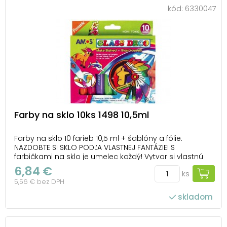
kód:
6330047
Farby na sklo 10ks 1498 10,5ml
Farby na sklo 10 farieb 10,5 ml + šablóny a fólie.
NAZDOBTE SI SKLO PODĽA VLASTNEJ FANTÁZIE! S
farbičkami na sklo je umelec každý! Vytvor si vlastnú
kúzelnú výzdobu! Vhodné na okno, zrkadlo, dlaždice, ai.
6,84 €
ks
Farby sú netoxické. BALENIE OBSAHUJE: - 9 ks farieb na
5,56 € bez DPH
sklo 10,5 ml (žltá, oranžová, ...
skladom