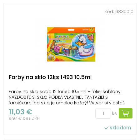
kód:
6330010
Farby na sklo 12ks 1493 10,5ml
Farby na sklo sada 12 farieb 10,5 ml + fólie, šablóny.
NAZDOBTE SI SKLO PODĽA VLASTNEJ FANTÁZIE! S
farbičkami na sklo je umelec každý! Vytvor si vlastnú
kúzelnú výzdobu! Vhodné na okno, zrkadlo, dlaždice, ai.
11,03 €
ks
Farby sú netoxické. BALENIE OBSAHUJE: - 1 ks ružovej
8,97 € bez DPH
farby s trblietkami 10,5 ml ...
skladom