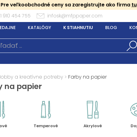
Pre veľkoobchodné ceny sa zaregistrujte ako firma
tu
1 910 454 755
infosk@mfppaper.com
EDAJNE
KATALÓGY
K STIAHNUTIU
BLOG
KO
Hobby a kreatívne potreby
>
Farby na papier
y na papier
ové
Temperové
Akrylové
Do