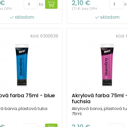
 €
2,10 €
ks
k
bez DPH
1,71 € bez DPH
skladom
skladom
kód:
6300638
kód:
ová farba 75ml - blue
Akrylová farba 75ml 
fuchsia
vá barva, plastová tuba
Akrylová barva, plastová t
75ml.
 €
2,10 €