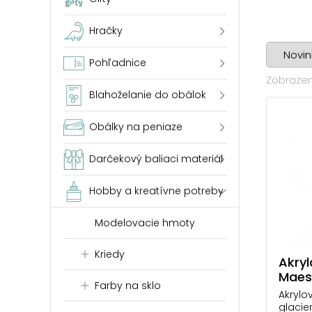
Hračky
Pohľadnice
Zobrazené
Blahoželanie do obálok
Obálky na peniaze
Darčekový baliaci materiál
Hobby a kreatívne potreby
Modelovacie hmoty
Kriedy
Akry
Maest
Farby na sklo
glaci
Akrylo
glacie