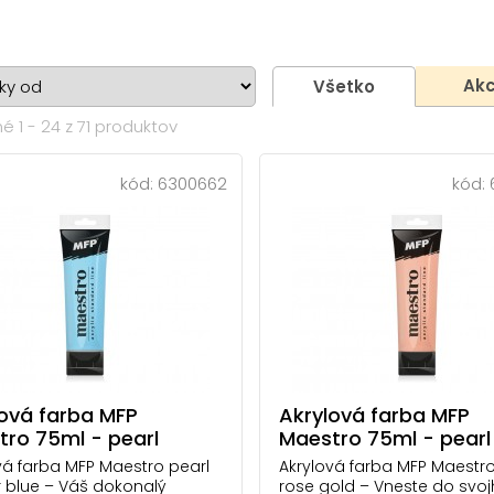
Akc
Všetko
 1 - 24 z 71 produktov
kód:
6300662
kód:
lová farba MFP
Akrylová farba MFP
ro 75ml - pearl
Maestro 75ml - pearl
er blue
gold
vá farba MFP Maestro pearl
Akrylová farba MFP Maestro
r blue – Váš dokonalý
rose gold – Vneste do svo