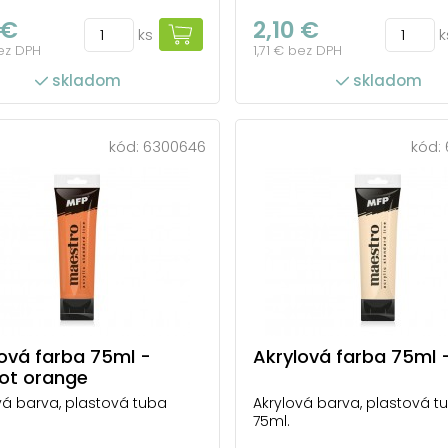
 €
2,10 €
ks
k
bez DPH
1,71 € bez DPH
skladom
skladom
kód:
6300646
kód:
ová farba 75ml -
Akrylová farba 75ml -
cot orange
vá barva, plastová tuba
Akrylová barva, plastová t
75ml.