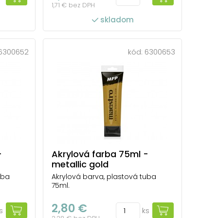
1,71 € bez DPH
skladom
6300652
kód:
6300653
-
Akrylová farba 75ml -
metallic gold
uba
Akrylová barva, plastová tuba
75ml.
2,80 €
s
ks