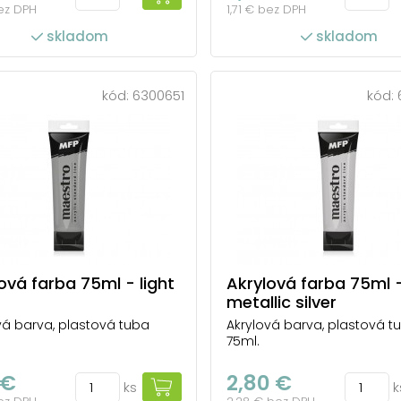
bez DPH
1,71 € bez DPH
skladom
skladom
kód:
6300651
kód:
ová farba 75ml - light
Akrylová farba 75ml 
metallic silver
vá barva, plastová tuba
Akrylová barva, plastová t
75ml.
 €
2,80 €
ks
k