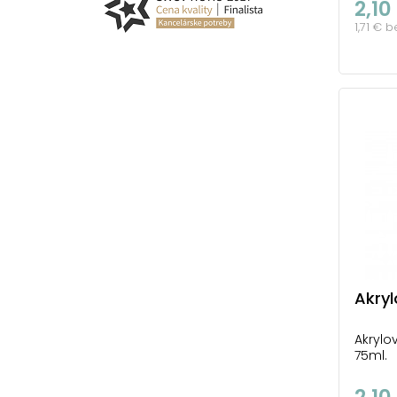
2,10
1,71 € 
Akryl
Akrylo
75ml.
2,10