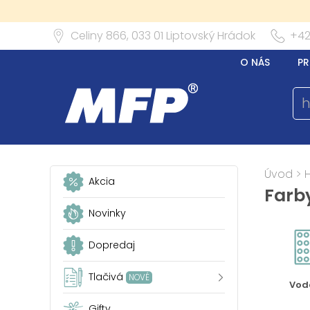
Celiny 866,
033 01
Liptovský Hrádok
+42
O NÁS
PR
Úvod
>
Akcia
Farb
Novinky
Dopredaj
Tlačivá
NOVÉ
Vod
Gifty