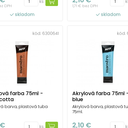
ks
k
bez DPH
1,71 € bez DPH
skladom
skladom
kód:
6300641
kód:
ová farba 75ml -
Akrylová farba 75ml -
cotta
blue
vá barva, plastová tuba
Akrylová barva, plastová t
75ml.
 €
2,10 €
ks
k