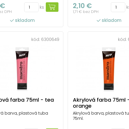
 €
2,10 €
ks
k
bez DPH
1,71 € bez DPH
skladom
skladom
kód:
6300649
kód:
ová farba 75ml - tea
Akrylová farba 75ml 
orange
vá barva, plastová tuba
Akrylová barva, plastová t
75ml.