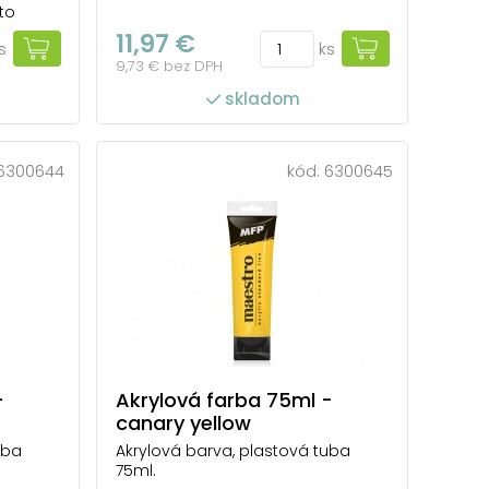
to
 jemným
11,97 €
s
ks
aždé
9,73 € bez DPH
na
menty a
skladom
 dre...
6300644
kód:
6300645
-
Akrylová farba 75ml -
canary yellow
uba
Akrylová barva, plastová tuba
75ml.