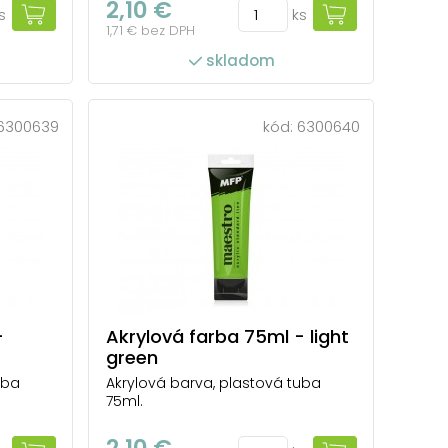
2,10 €
s
ks
1,71 € bez DPH
skladom
6300639
kód:
6300640
-
Akrylová farba 75ml - light
green
uba
Akrylová barva, plastová tuba
75ml.
2,10 €