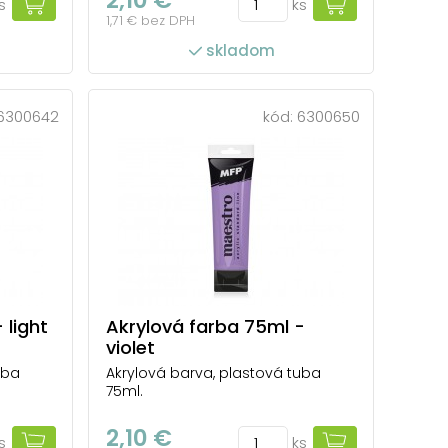
s
ks
1,71 € bez DPH
skladom
6300642
kód:
6300650
 light
Akrylová farba 75ml -
violet
uba
Akrylová barva, plastová tuba
75ml.
2,10 €
s
ks