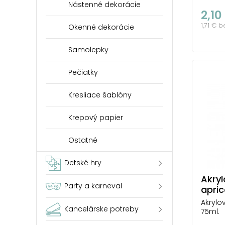
Nástenné dekorácie
2,10
1,71 € 
Okenné dekorácie
Samolepky
Pečiatky
Kresliace šablóny
Krepový papier
Ostatné
Detské hry
Akryl
Party a karneval
apri
Akrylo
Kancelárske potreby
75ml.