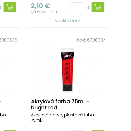
2,10 €
s
ks
1,71 € bez DPH
skladom
6300636
kód:
6300637
-
Akrylová farba 75ml -
bright red
uba
Akrylová barva, plastová tuba
75ml.