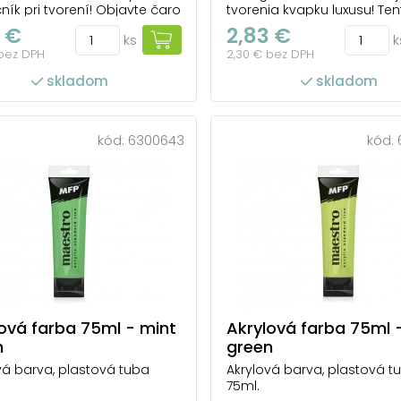
ník pri tvorení! Objavte čaro
tvorenia kvapku luxusu! Ten
modrej s jemným sivým
nádherný odtieň ružovej s
 €
2,83 €
ks
k
nom a perleťovým leskom,
zlatistým leskom rozžiari k
 bez DPH
2,30 € bez DPH
ozžiari každý váš projekt.
dielo a premení obyčajné 
a na vytváranie chladivých
nezabudnuteľné. Sýte pig
skladom
skladom
v, moderných detailov alebo
hodvábna konzistencia
ických prechodov, ktoré
zabezpečujú jednoduché
e...
nanášanie na plátno, papier,
kód:
6300643
kód:
ová farba 75ml - mint
Akrylová farba 75ml 
n
green
vá barva, plastová tuba
Akrylová barva, plastová t
75ml.