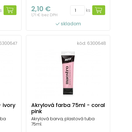
2,10 €
s
ks
1,71 € bez DPH
skladom
6300647
kód:
6300648
 ivory
Akrylová farba 75ml - coral
pink
uba
Akrylová barva, plastová tuba
75ml.