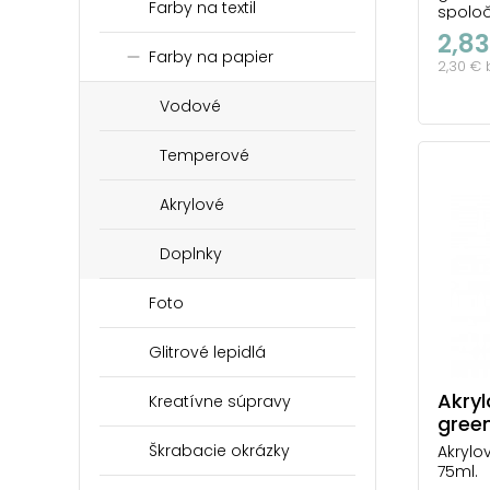
Farby na textil
spoloč
svetlo
2,83
podtó
Farby na papier
2,30 €
ktorá r
Ideáln
Vodové
efekto
harmon
vaše di
Temperové
Akrylové
Doplnky
Foto
Glitrové lepidlá
Akryl
Kreatívne súpravy
gree
Škrabacie okrázky
Akrylo
75ml.