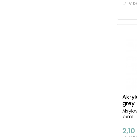
1,71 € 
Akryl
grey
Akrylo
75ml.
2,10