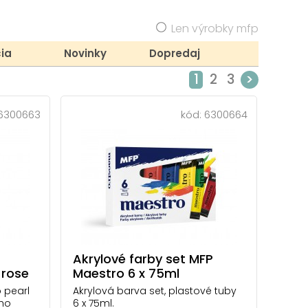
Len výrobky mfp
ia
Novinky
Dopredaj
1
2
3
>
6300663
kód:
6300664
Akrylové farby set MFP
 rose
Maestro 6 x 75ml
 pearl
Akrylová barva set, plastové tuby
jho
6 x 75ml.