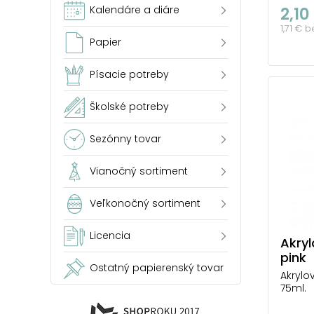
2,10
Kalendáre a diáre
1,71 € 
Papier
Písacie potreby
Školské potreby
Sezónny tovar
Vianočný sortiment
Veľkonočný sortiment
Licencia
Akryl
pink
Ostatný papierenský tovar
Akrylo
75ml.