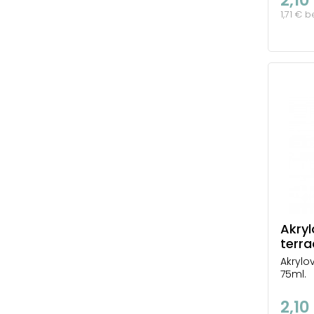
1,71 € 
Akryl
terra
Akrylo
75ml.
2,10