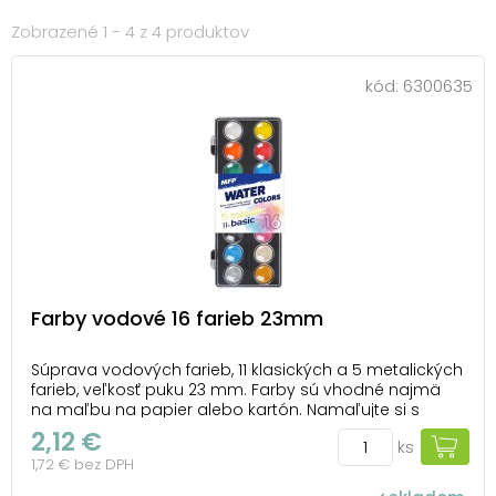
Zobrazené 1 - 4 z 4 produktov
kód:
6300635
Farby vodové 16 farieb 23mm
Súprava vodových farieb, 11 klasických a 5 metalických
farieb, veľkosť puku 23 mm. Farby sú vhodné najmä
na maľbu na papier alebo kartón. Namaľujte si s
deťmi obrázok pomocou vodových farieb, ktoré
2,12 €
ks
vynikajú jasnou farebnosťou. Deti sa zabavia a navyše
1,72 € bez DPH
rozvinú motoriku ruky a svoju fantáziu. - ...