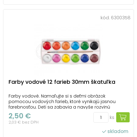
kód:
6300358
Farby vodové 12 farieb 30mm škatuľka
Farby vodové. Namaľujte si s deťmi obrázok
pomocou vodových farieb, ktoré vynikajú jasnou
farebnosťou. Deti sa zabavia a navyše rozvinú
motoriku ruky a svoju fantáziu. - vhodné pre školské a
2,50 €
ks
hobby použitie - vysoké krycie vlastnosti a kvalita -
2,03 € bez DPH
roztierateľné vodou - miešaním získate rôzne o...
skladom