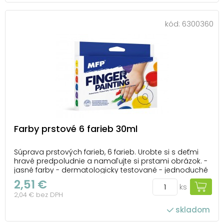
kód:
6300360
Farby prstové 6 farieb 30ml
Súprava prstových farieb, 6 farieb. Urobte si s deťmi
hravé predpoludnie a namaľujte si prstami obrázok. -
jasné farby - dermatologicky testované - jednoduché
použitie - maľovanie prstami alebo štetcom - z
2,51 €
ks
pokožky sa môžu umyť teplou vodou - netoxické
2,04 € bez DPH
BALENIE OBSAHUJE: - 6 ks prstový...
skladom