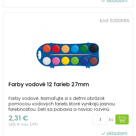
skladom
kód:
6300585
Farby vodové 12 farieb 27mm
Farby vodové. Namaľujte si s deťmi obrázok
pomocou vodových farieb, ktoré vynikajú jasnou
farebnosťou. Deti sa pobavia a naviac rozvinú
motoriku ruky a svoju fantáziu. - vhodné pre školské a
2,31 €
ks
hobby použitie - vysoké krycie vlastnosti -
1,88 € bez DPH
roztierateľné vodou - miešaním získate rôzne odtiene
far...
skladom