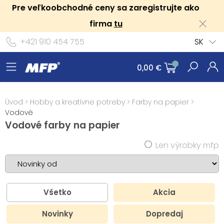
Pre veľkoobchodné ceny sa zaregistrujte ako
firma
tu
+421 910 454 755
SK
0,00 €
Úvod
>
Hobby a kreatívne potreby
>
Farby na papier
>
Vodové
Vodové farby na papier
Len výrobky mfp
Všetko
Akcia
Novinky
Dopredaj