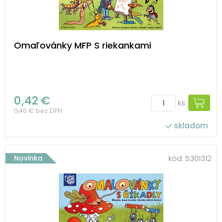
Omaľovánky MFP S riekankami
0,42 €
ks
0,40 € bez DPH
skladom
Novinka
kód:
5301312