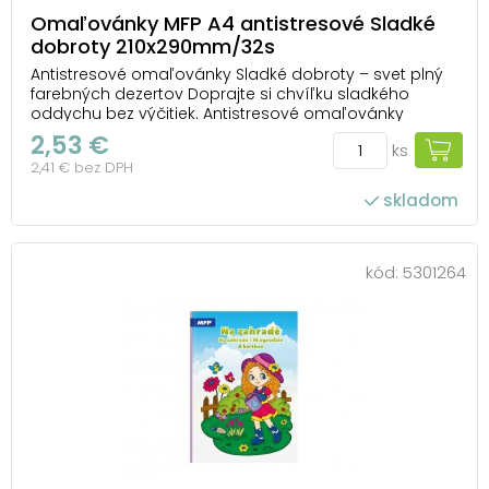
Omaľovánky MFP A4 antistresové Sladké
dobroty 210x290mm/32s
Antistresové omaľovánky Sladké dobroty – svet plný
farebných dezertov Doprajte si chvíľku sladkého
oddychu bez výčitiek. Antistresové omaľovánky
Sladké dobroty od MFP vás zavedú do sveta tort,
2,53 €
ks
zákuskov, cupcakeov a lahodných dezertov, ktoré
2,41 € bez DPH
čakajú, až im dodáte farby. Každý obrázok pripomín...
skladom
kód:
5301264