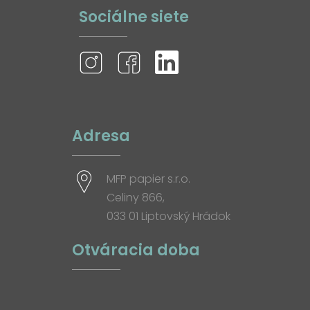
Sociálne siete
Adresa
MFP papier s.r.o.
Celiny 866,
033 01 Liptovský Hrádok
Otváracia doba