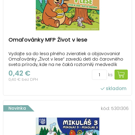
Omaľovánky MFP Život v lese
Vydajte sa do lesa plného zvieratiek a objavovania!
Omaľovánky „Život v lese“ zavedú deti do čarovného
sveta prírody, kde na ne čaká roztomilý medvedík
maškrtiaci med, malá myška aj ďalší obyvatelia lesa.
0,42 €
ks
Každý obrázok láka k vyfarbovaniu a zároveň
0,40 € bez DPH
podnecuje detskú fantáziu. Jednoduché a prehľ...
skladom
Novinka
kód:
5301306