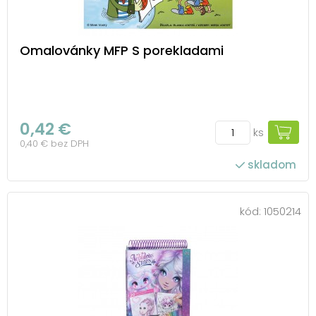
Omalovánky MFP S porekladami
0,42 €
ks
0,40 € bez DPH
skladom
kód:
1050214