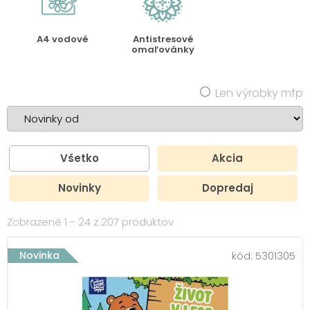
A4 vodové
Antistresové
omaľovánky
Len výrobky mfp
Všetko
Akcia
Novinky
Dopredaj
Zobrazené 1 - 24 z 207 produktov
Novinka
kód:
5301305