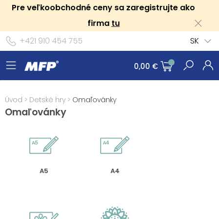
Pre veľkoobchodné ceny sa zaregistrujte ako
firma
tu
+421 910 454 755
SK
0,00 €
Úvod
>
Detské hry
>
Omaľovánky
Omaľovánky
A5
A4