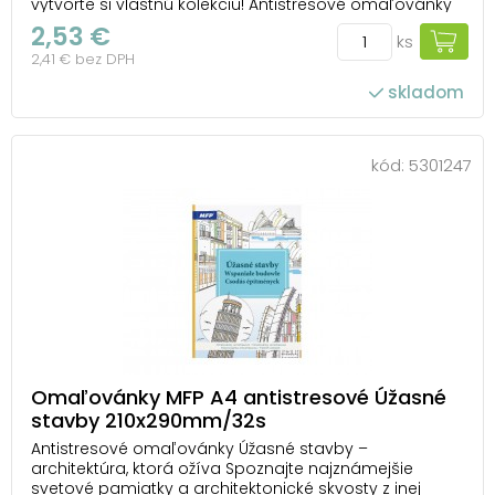
vytvorte si vlastnú kolekciu! Antistresové omaľovánky
Módny butik od MFP vás zavedú medzi elegantné šaty,
2,53 €
ks
topánky, kabelky a módne doplnky, ktoré čakajú, až im
2,41 € bez DPH
dodáte štýl a farebný lesk. Každý obrá...
skladom
kód:
5301247
Omaľovánky MFP A4 antistresové Úžasné
stavby 210x290mm/32s
Antistresové omaľovánky Úžasné stavby –
architektúra, ktorá ožíva Spoznajte najznámejšie
svetové pamiatky a architektonické skvosty z inej