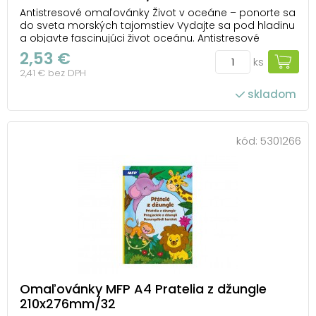
Antistresové omaľovánky Život v oceáne – ponorte sa
do sveta morských tajomstiev Vydajte sa pod hladinu
a objavte fascinujúci život oceánu. Antistresové
omaľovánky Život v oceáne od MFP vás zavedú medzi
2,53 €
ks
delfíny, ryby, koraly a ďalšie morské tvory, ktoré čakajú,
2,41 € bez DPH
až im vdýchnete život. Každý ...
skladom
kód:
5301266
Omaľovánky MFP A4 Pratelia z džungle
210x276mm/32