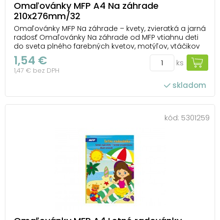
Omaľovánky MFP A4 Na záhrade
210x276mm/32
Omaľovánky MFP Na záhrade – kvety, zvieratká a jarná
radosť Omaľovánky Na záhrade od MFP vtiahnu deti
do sveta plného farebných kvetov, motýľov, vtáčikov
a veselých zvieratiek. Na stránkach objavia známe
1,54 €
ks
záhradné motívy, ktoré si môžu vyfarbiť tak, ako si
1,47 € bez DPH
sami predstavujú – od rozkvitnutých zá...
skladom
kód:
5301259