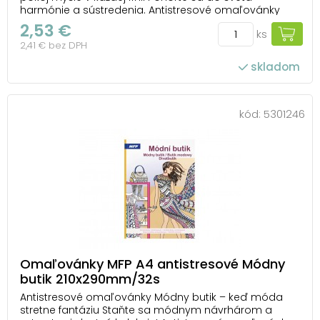
harmónie a sústredenia. Antistresové omaľovánky
Meditačné maľovanie od MFP prinášajú mandaly,
2,53 €
ks
ornamenty a abstraktné vzory, ktoré vás povedú k
2,41 € bez DPH
vnútornému pokoju a upokoja vaše myšlienky. Každý
obráz...
skladom
kód:
5301246
Omaľovánky MFP A4 antistresové Módny
butik 210x290mm/32s
Antistresové omaľovánky Módny butik – keď móda
stretne fantáziu Staňte sa módnym návrhárom a