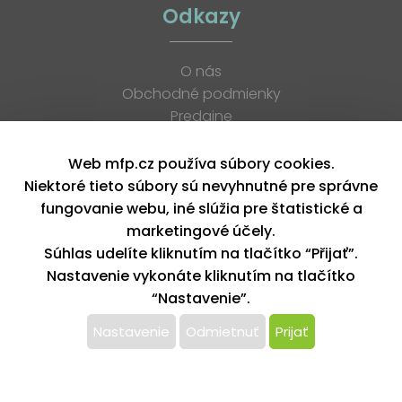
Odkazy
O nás
Obchodné podmienky
Predajne
Katalógy
K stiahnutiu
Web mfp.cz používa súbory cookies.
Blog
Niektoré tieto súbory sú nevyhnutné pre správne
Kontakt
fungovanie webu, iné slúžia pre štatistické a
Kariéra
marketingové účely.
XML feed
Súhlas udelíte kliknutím na tlačítko “Přijať”.
Nastavenie vykonáte kliknutím na tlačítko
“Nastavenie”.
Copyright © 2026, MFP paper s. r. o. | Všetky práva vyhradené
design by MFP
Nastavenie
Odmietnuť
Prijať
Tento web používa k poskytovaniu služieb,
personalizácií reklám a analýze návštevnosti súbory
cookie. Používaním tohto webu s tým súhlasíte.