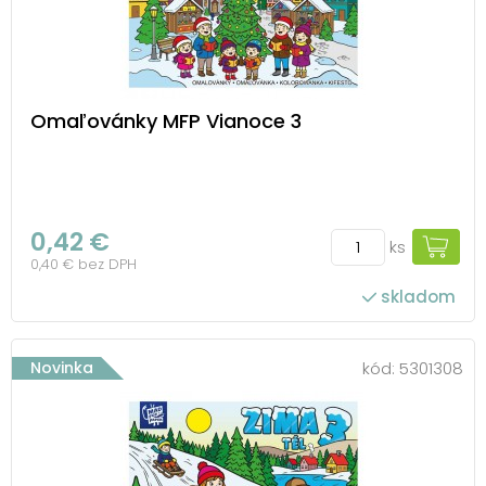
Omaľovánky MFP Vianoce 3
0,42 €
ks
0,40 € bez DPH
skladom
Novinka
kód:
5301308