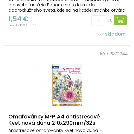
do sveta fantázie Ponorte sa s deťmi do
dobrodružného sveta, kde sa na každej stránke otvára
nový príbeh. V omaľovánkach MFP Dobrodružstvo
1,54 €
ks
nájdu malí objavitelia všetko – od tajomných zákutí
1,47 € bez DPH
džungle cez exotické zvieratá až po kúzelné rastliny, kt...
skladom
kód:
5301244
Omaľovánky MFP A4 antistresové
Kvetinová dúha 210x290mm/32s
Antistresové omaľovánky Kvetinová dúha –