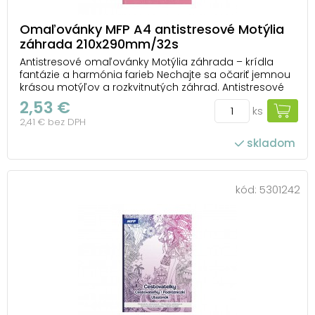
Omaľovánky MFP A4 antistresové Motýlia
záhrada 210x290mm/32s
Antistresové omaľovánky Motýlia záhrada – krídla
fantázie a harmónia farieb Nechajte sa očariť jemnou
krásou motýľov a rozkvitnutých záhrad. Antistresové
omaľovánky Motýlia záhrada od MFP prinášajú 32
2,53 €
ks
strán detailných kresieb, ktoré vám otvoria bránu do
2,41 € bez DPH
sveta plného farieb, pokoja a inšpirácie...
skladom
kód:
5301242