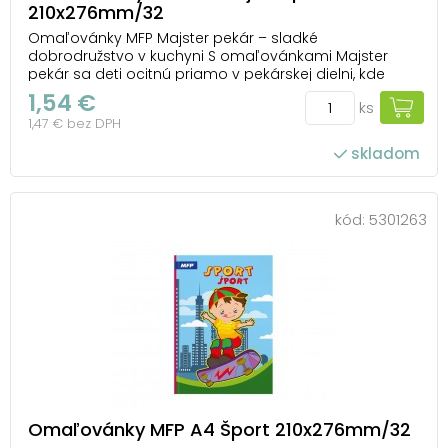
210x276mm/32
Omaľovánky MFP Majster pekár – sladké
dobrodružstvo v kuchyni S omaľovánkami Majster
pekár sa deti ocitnú priamo v pekárskej dielni, kde
vznikajú tie najkrajšie torty, koláče a sušienky. Každý
1,54 €
ks
obrázok predstavuje sladký výtvor, ktorý čaká na
1,47 € bez DPH
farebné zdobenie – fantázii sa medze nekladú. Det...
skladom
kód:
5301263
Omaľovánky MFP A4 Šport 210x276mm/32