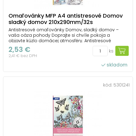
Omaľovánky MFP A4 antistresové Domov
sladký domov 210x290mm/32s
Antistresové omaľovánky Domov, sladký domov –
vaša oáza pohody Doprajte si chvíle pokoja a
objavte kúzlo domácej atmosféry. Antistresové
omaľovánky Domov, sladký domov od MFP vám
2,53 €
ks
ponúknu ilustrácie plné útulných interiérov, dekorácií a
2,41 € bez DPH
drobných detailov, ktoré pripomínajú radosť z
pohodového d...
skladom
kód:
5301241