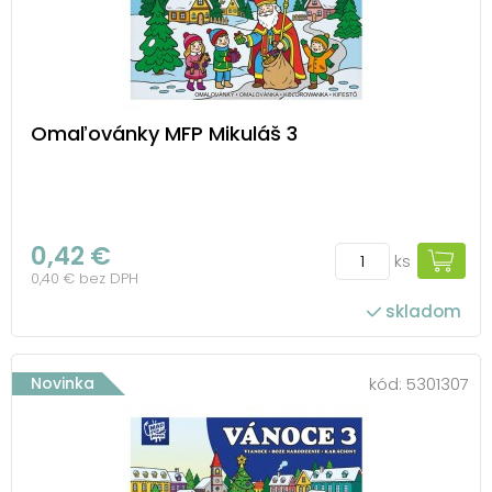
Omaľovánky MFP Mikuláš 3
0,42 €
ks
0,40 € bez DPH
skladom
Novinka
kód:
5301307