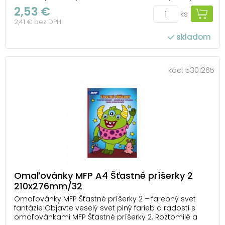
perspektívy – cez vlastnú fantáziu. Antistresové
2,53 €
ks
omaľovánky Úžasné stavby od MFP vám umožnia
2,41 € bez DPH
vyfarbiť slávne budovy, mosty aj modernú architektúru
tak, ako...
skladom
kód:
5301265
Omaľovánky MFP A4 Šťastné príšerky 2
210x276mm/32
Omaľovánky MFP Šťastné príšerky 2 – farebný svet
fantázie Objavte veselý svet plný farieb a radosti s
omaľovánkami MFP Šťastné príšerky 2. Roztomilé a