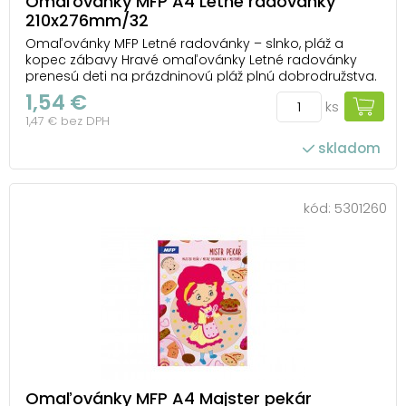
Omaľovánky MFP A4 Letné radovánky
210x276mm/32
Omaľovánky MFP Letné radovánky – slnko, pláž a
kopec zábavy Hravé omaľovánky Letné radovánky
prenesú deti na prázdninovú pláž plnú dobrodružstva.
Vo vnútri nájdu obrázky s kúpaním, hrami pri mori aj
1,54 €
ks
veselé letné motívy, ktoré si môžu vyfarbiť podľa
1,47 € bez DPH
vlastnej fantázie. Vyfarbovanie podporuje ...
skladom
kód:
5301260
Omaľovánky MFP A4 Majster pekár