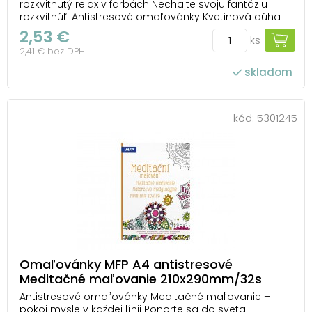
rozkvitnutý relax v farbách Nechajte svoju fantáziu
rozkvitnúť! Antistresové omaľovánky Kvetinová dúha
od MFP vás zavedú do sveta plného kvetov, jemných
2,53 €
ks
línií a hravých ornamentov, ktoré čakajú, až im dodáte
2,41 € bez DPH
vlastný farebný život. Každý obrázok pripo...
skladom
kód:
5301245
Omaľovánky MFP A4 antistresové
Meditačné maľovanie 210x290mm/32s
Antistresové omaľovánky Meditačné maľovanie –
pokoj mysle v každej línii Ponorte sa do sveta