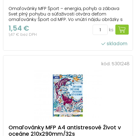
Omaľovánky MFP Šport – energia, pohyb a zábava
Svet plný pohybu a súťaživosti otvára deťom
omaľovánky Šport od MFP. Vo vnútri nájdu obrázky s
rôznymi športovými aktivitami – od futbalu a cyklistiky
1,54 €
ks
až po jazdu na skateboarde. Každá stránka ponúka
1,47 € bez DPH
možnosť vyfarbiť obľúbený šport v farbách, ktor...
skladom
kód:
5301248
Omaľovánky MFP A4 antistresové Život v
oceáne 210x290mm/32s