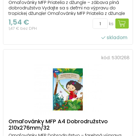
Omaľovánky MFP Priatelia z džungle – zábava plná
dobrodružstva Vydajte sa s deťmi na výpravu do
tropickej džungle! Omaľovánky MFP Priatelia z džungle
prinášajú roztomilé obrázky slona, leva, žirafy, opičky aj
1,54 €
ks
ďalších zvieratiek, ktoré čakajú na farebný kabátik.
1,47 € bez DPH
Každá strana ponúka nový motí...
skladom
kód:
5301268
Omaľovánky MFP A4 Dobrodružstvo
210x276mm/32
Omaľovánky MFP Dobrodružstvo – farebná výprava