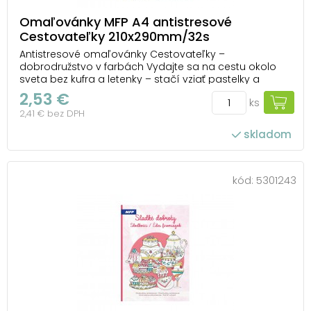
Omaľovánky MFP A4 antistresové
Cestovateľky 210x290mm/32s
Antistresové omaľovánky Cestovateľky –
dobrodružstvo v farbách Vydajte sa na cestu okolo
sveta bez kufra a letenky – stačí vziať pastelky a
otvoriť omaľovánky Cestovateľky od MFP. Čakajú na
2,53 €
ks
vás ilustrácie inšpirované pamiatkami, exotickými
2,41 € bez DPH
miestami a kúzlom objavovania. Každý obrázok je
ako...
skladom
kód:
5301243