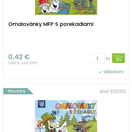
Omalovánky MFP S porekadlami
0,42 €
ks
0,40 € bez DPH
skladom
Novinka
kód:
5301313