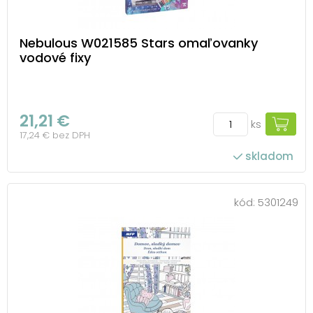
Nebulous W021585 Stars omaľovanky
vodové fixy
21,21 €
ks
17,24 € bez DPH
skladom
kód:
5301249