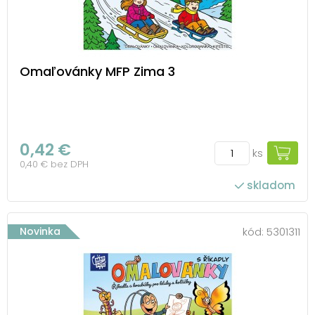
Omaľovánky MFP Zima 3
0,42 €
ks
0,40 € bez DPH
skladom
Novinka
kód:
5301311