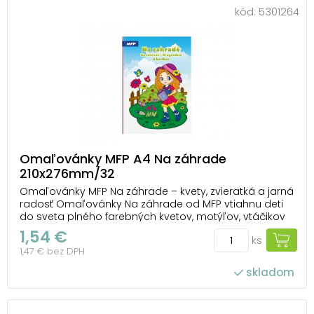
kód:
5301264
Omaľovánky MFP A4 Na záhrade
210x276mm/32
Omaľovánky MFP Na záhrade – kvety, zvieratká a jarná
radosť Omaľovánky Na záhrade od MFP vtiahnu deti
do sveta plného farebných kvetov, motýľov, vtáčikov
a veselých zvieratiek. Na stránkach objavia známe
1,54 €
ks
záhradné motívy, ktoré si môžu vyfarbiť tak, ako si
1,47 € bez DPH
sami predstavujú – od rozkvitnutých zá...
skladom