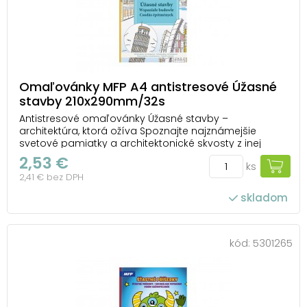
Omaľovánky MFP A4 antistresové Úžasné
stavby 210x290mm/32s
Antistresové omaľovánky Úžasné stavby –
architektúra, ktorá ožíva Spoznajte najznámejšie
svetové pamiatky a architektonické skvosty z inej
perspektívy – cez vlastnú fantáziu. Antistresové
2,53 €
ks
omaľovánky Úžasné stavby od MFP vám umožnia
2,41 € bez DPH
vyfarbiť slávne budovy, mosty aj modernú architektúru
tak, ako...
skladom
kód:
5301265