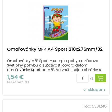
Omaľovánky MFP A4 Šport 210x276mm/32
Omaľovánky MFP Šport – energia, pohyb a zábava
Svet plný pohybu a súťaživosti otvára deťom
omaľovánky Šport od MFP. Vo vnútri nájdu obrázky s
rôznymi športovými aktivitami – od futbalu a cyklistiky
1,54 €
ks
až po jazdu na skateboarde. Každá stránka ponúka
1,47 € bez DPH
možnosť vyfarbiť obľúbený šport v farbách, ktor...
skladom
kód:
5301248