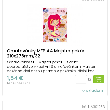
Omaľovánky MFP A4 Majster pekár
210x276mm/32
Omaľovánky MFP Majster pekár – sladké
dobrodružstvo v kuchyni S omaľovánkami Majster
pekár sa deti ocitnú priamo v pekárskej dielni, kde
vznikajú tie najkrajšie torty, koláče a sušienky. Každý
1,54 €
ks
obrázok predstavuje sladký výtvor, ktorý čaká na
1,47 € bez DPH
farebné zdobenie – fantázii sa medze nekladú. Det...
skladom
kód:
5301263