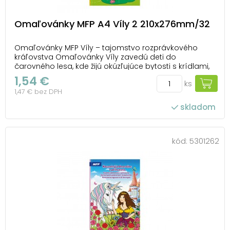
Omaľovánky MFP A4 Víly 2 210x276mm/32
Omaľovánky MFP Víly – tajomstvo rozprávkového
kráľovstva Omaľovánky Víly zavedú deti do
čarovného lesa, kde žijú okúzľujúce bytosti s krídlami,
rozkvitnuté kvety a hravé motýle. Každý obrázok je ako
1,54 €
ks
malý príbeh, ktorý si môžu vyfarbiť podľa svojej
1,47 € bez DPH
fantázie a vytvoriť si tak vlastný rozprávkový...
skladom
kód:
5301262