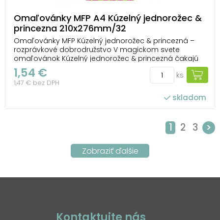
Omaľovánky MFP A4 Kúzelný jednorožec &
princezna 210x276mm/32
Omaľovánky MFP Kúzelný jednorožec & princezná –
rozprávkové dobrodružstvo V magickom svete
omaľovánok Kúzelný jednorožec & princezná čakajú
hradné záhrady, bájni jednorožci a pôvabné
1,54 €
ks
princezné. Každá stránka prináša nový príbeh, ktorý
1,47 € bez DPH
deti môžu dotvoriť svojimi obľúbenými farbami a
premeniť ho...
skladom
1
2
3
>
Kontaktujte nás