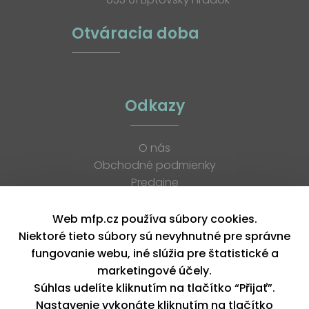
Otváracia doba
Odkazy
O nás
Obchodné podmienky
Predajne
Katalógy
K stiahnutiu
Web mfp.cz používa súbory cookies.
Blog
Niektoré tieto súbory sú nevyhnutné pre správne
Kontakt
fungovanie webu, iné slúžia pre štatistické a
Kariéra
marketingové účely.
XML feed
Súhlas udelíte kliknutím na tlačítko “Přijať”.
Nastavenie vykonáte kliknutím na tlačítko