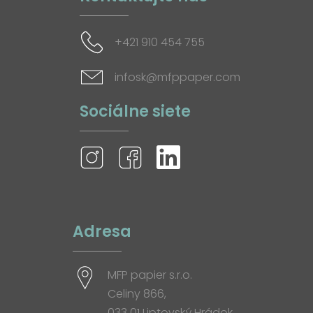
+421 910 454 755
infosk@mfppaper.com
Sociálne siete
Adresa
MFP papier s.r.o.
Celiny 866,
033 01 Liptovský Hrádok