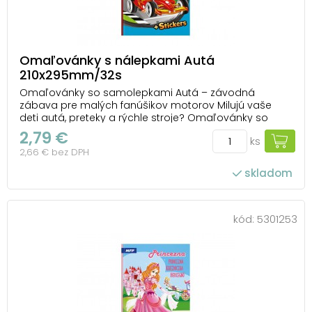
Omaľovánky s nálepkami Autá
210x295mm/32s
Omaľovánky so samolepkami Autá – závodná
zábava pre malých fanúšikov motorov Milujú vaše
deti autá, preteky a rýchle stroje? Omaľovánky so
samolepkami Autá od MFP im prinesú množstvo
2,79 €
ks
zábavy aj priestor pre kreativitu. Vo vnútri nájdu
2,66 € bez DPH
pretekárske vozidlá, športové autá aj scény z
autodrómu, kto...
skladom
kód:
5301253