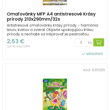
Omaľovánky MFP A4 antistresové Krásy
prírody 210x290mm/32s
Antistresové omaľovánky Krásy prírody – harmónia
lesov, kvetov a zvierat Objavte upokojujúcu krásu
prírody a nechajte sa inšpirovať jej pestrosťou.
Antistresové omaľovánky Krásy prírody od MFP vás
2,53 €
ks
prevedú svetom rastlín, zvierat a prírodných detailov,
2,41 € bez DPH
ktoré si môžete vyfarbiť podľa vlastnej fa...
skladom
kód:
5301261