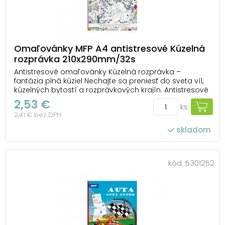
Omaľovánky MFP A4 antistresové Kúzelná
rozprávka 210x290mm/32s
Antistresové omaľovánky Kúzelná rozprávka –
fantázia plná kúziel Nechajte sa preniesť do sveta víl,
kúzelných bytostí a rozprávkových krajín. Antistresové
omaľovánky Kúzelná rozprávka od MFP ponúkajú
2,53 €
ks
ilustrácie, ktoré vás zavedú do ríše fantázie a dovolia
2,41 € bez DPH
vám vytvoriť si vlastný farebný príbeh...
skladom
kód:
5301252