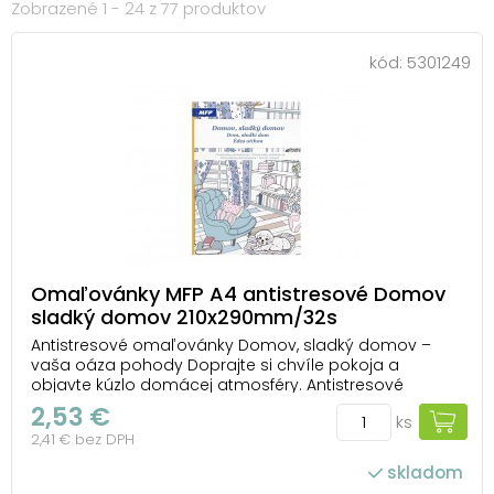
Zobrazené 1 - 24 z 77 produktov
kód:
5301249
Omaľovánky MFP A4 antistresové Domov
sladký domov 210x290mm/32s
Antistresové omaľovánky Domov, sladký domov –
vaša oáza pohody Doprajte si chvíle pokoja a
objavte kúzlo domácej atmosféry. Antistresové
omaľovánky Domov, sladký domov od MFP vám
2,53 €
ks
ponúknu ilustrácie plné útulných interiérov, dekorácií a
2,41 € bez DPH
drobných detailov, ktoré pripomínajú radosť z
pohodového d...
skladom