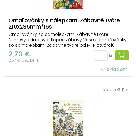
Omaľovánky s nálepkami Zábavné tváre
210x295mm/16s
Omaľovánky so samolepkami Zábavné tváre –
úsmevy, grimasy a kopec zábavy Veselé omaľovánky
so samolepkami Zábavné tváre od MFP otvárajú
veselý svet pirátov, klaunov, zvierat a ďalších
2,70 €
ks
postavičiek, ktoré dokážu vykúzliť najrôznejšie výrazy.
2,57 € bez DPH
Deti si ich môžu vyfarbiť podľa vlastnej fantázie a vď...
skladom
kód:
5301251