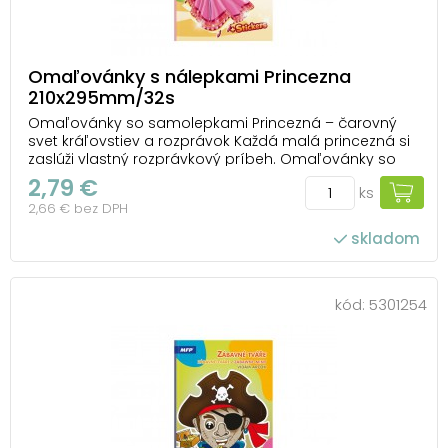
Omaľovánky s nálepkami Princezna
210x295mm/32s
Omaľovánky so samolepkami Princezná – čarovný
svet kráľovstiev a rozprávok Každá malá princezná si
zaslúži vlastný rozprávkový príbeh. Omaľovánky so
samolepkami Princezná od MFP otvárajú bránu do
2,79 €
ks
sveta plného zámkov, kočiarov, kúzelných šiat a
2,66 € bez DPH
krásnych princezien, ktoré si deti môžu vyfarbiť p...
skladom
kód:
5301254