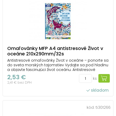
Omaľovánky MFP A4 antistresové Život v
oceáne 210x290mm/32s
Antistresové omaľovánky Život v oceáne – ponorte sa
do sveta morských tajomstiev Vydajte sa pod hladinu
a objavte fascinujúci život oceánu. Antistresové
omaľovánky Život v oceáne od MFP vás zavedú medzi
2,53 €
ks
delfíny, ryby, koraly a ďalšie morské tvory, ktoré čakajú,
2,41 € bez DPH
až im vdýchnete život. Každý ...
skladom
kód:
5301266