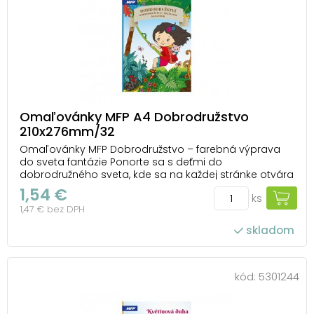
Omaľovánky MFP A4 Dobrodružstvo
210x276mm/32
Omaľovánky MFP Dobrodružstvo – farebná výprava
do sveta fantázie Ponorte sa s deťmi do
dobrodružného sveta, kde sa na každej stránke otvára
nový príbeh. V omaľovánkach MFP Dobrodružstvo
1,54 €
ks
nájdu malí objavitelia všetko – od tajomných zákutí
1,47 € bez DPH
džungle cez exotické zvieratá až po kúzelné rastliny, kt...
skladom
kód:
5301244