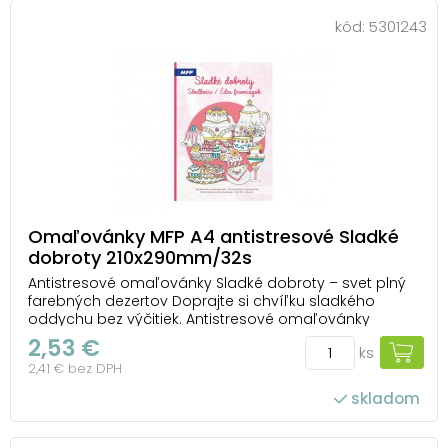
kód:
5301243
Omaľovánky MFP A4 antistresové Sladké
dobroty 210x290mm/32s
Antistresové omaľovánky Sladké dobroty – svet plný
farebných dezertov Doprajte si chvíľku sladkého
oddychu bez výčitiek. Antistresové omaľovánky
Sladké dobroty od MFP vás zavedú do sveta tort,
2,53 €
ks
zákuskov, cupcakeov a lahodných dezertov, ktoré
2,41 € bez DPH
čakajú, až im dodáte farby. Každý obrázok pripomín...
skladom