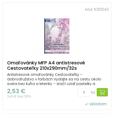
kód:
5301242
Omaľovánky MFP A4 antistresové
Cestovateľky 210x290mm/32s
Antistresové omaľovánky Cestovateľky –
dobrodružstvo v farbách Vydajte sa na cestu okolo
sveta bez kufra a letenky – stačí vziať pastelky a
otvoriť omaľovánky Cestovateľky od MFP. Čakajú na
2,53 €
ks
vás ilustrácie inšpirované pamiatkami, exotickými
2,41 € bez DPH
miestami a kúzlom objavovania. Každý obrázok je
ako...
skladom