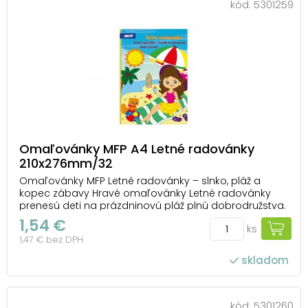
kód:
5301259
Omaľovánky MFP A4 Letné radovánky
210x276mm/32
Omaľovánky MFP Letné radovánky – slnko, pláž a
kopec zábavy Hravé omaľovánky Letné radovánky
prenesú deti na prázdninovú pláž plnú dobrodružstva.
Vo vnútri nájdu obrázky s kúpaním, hrami pri mori aj
1,54 €
ks
veselé letné motívy, ktoré si môžu vyfarbiť podľa
1,47 € bez DPH
vlastnej fantázie. Vyfarbovanie podporuje ...
skladom
kód:
5301260