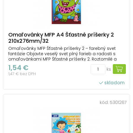
Omaľovánky MFP A4 Šťastné príšerky 2
210x276mm/32
Omaľovánky MFP Šťastné príšerky 2 – farebný svet
fantázie Objavte veselý svet plný farieb a radosti s
omaľovánkami MFP Šťastné príšerky 2. Roztomilé a
vtipné príšerky potešia každého malého umelca a
1,54 €
ks
podporia jeho kreativitu, predstavivosť aj jemnú
1,47 € bez DPH
motoriku. Každá stránka ponúka originálne o...
skladom
kód:
5301267