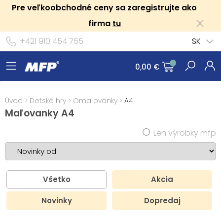
Pre veľkoobchodné ceny sa zaregistrujte ako
firma
tu
+421 910 454 755
SK
0,00 €
Úvod
>
Detské hry
>
Omaľovánky
>
A4
Maľovanky A4
Len výrobky mfp
Všetko
Akcia
Novinky
Dopredaj