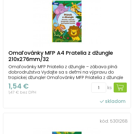
Omaľovánky MFP A4 Pratelia z džungle
210x276mm/32
Omaľovánky MFP Priatelia z džungle – zábava plná
dobrodružstva Vydajte sa s deťmi na výpravu do
tropickej džungle! Omaľovánky MFP Priatelia z džungle
prinášajú roztomilé obrázky slona, leva, žirafy, opičky aj
1,54 €
ks
ďalších zvieratiek, ktoré čakajú na farebný kabátik.
1,47 € bez DPH
Každá strana ponúka nový motí...
skladom
kód:
5301268