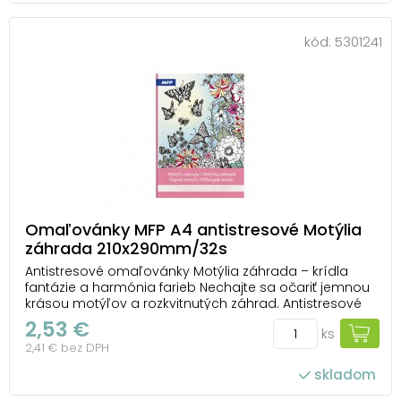
kód:
5301241
Omaľovánky MFP A4 antistresové Motýlia
záhrada 210x290mm/32s
Antistresové omaľovánky Motýlia záhrada – krídla
fantázie a harmónia farieb Nechajte sa očariť jemnou
krásou motýľov a rozkvitnutých záhrad. Antistresové
omaľovánky Motýlia záhrada od MFP prinášajú 32
2,53 €
ks
strán detailných kresieb, ktoré vám otvoria bránu do
2,41 € bez DPH
sveta plného farieb, pokoja a inšpirácie...
skladom