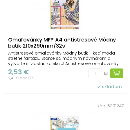
Omaľovánky MFP A4 antistresové Módny
butik 210x290mm/32s
Antistresové omaľovánky Módny butik – keď móda
stretne fantáziu Staňte sa módnym návrhárom a
vytvorte si vlastnú kolekciu! Antistresové omaľovánky
Módny butik od MFP vás zavedú medzi elegantné šaty,
2,53 €
ks
topánky, kabelky a módne doplnky, ktoré čakajú, až im
2,41 € bez DPH
dodáte štýl a farebný lesk. Každý obrá...
skladom
kód:
5301247