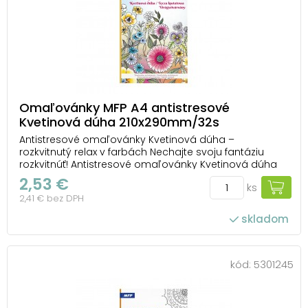
Omaľovánky MFP A4 antistresové
Kvetinová dúha 210x290mm/32s
Antistresové omaľovánky Kvetinová dúha –
rozkvitnutý relax v farbách Nechajte svoju fantáziu
rozkvitnúť! Antistresové omaľovánky Kvetinová dúha
od MFP vás zavedú do sveta plného kvetov, jemných
2,53 €
ks
línií a hravých ornamentov, ktoré čakajú, až im dodáte
2,41 € bez DPH
vlastný farebný život. Každý obrázok pripo...
skladom
kód:
5301245