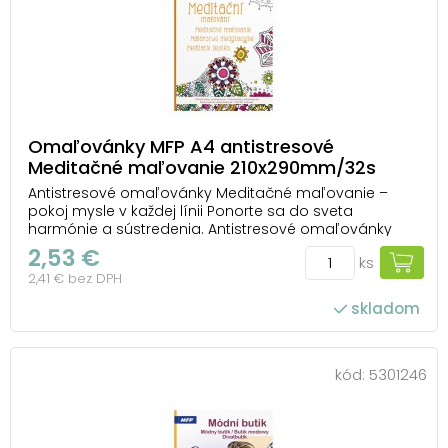
Omaľovánky MFP A4 antistresové
Meditačné maľovanie 210x290mm/32s
Antistresové omaľovánky Meditačné maľovanie –
pokoj mysle v každej línii Ponorte sa do sveta
harmónie a sústredenia. Antistresové omaľovánky
Meditačné maľovanie od MFP prinášajú mandaly,
2,53 €
ks
ornamenty a abstraktné vzory, ktoré vás povedú k
2,41 € bez DPH
vnútornému pokoju a upokoja vaše myšlienky. Každý
obráz...
skladom
kód:
5301246