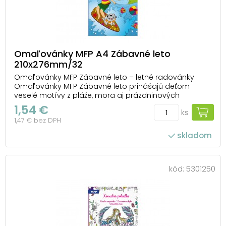
Omaľovánky MFP A4 Zábavné leto
210x276mm/32
Omaľovánky MFP Zábavné leto – letné radovánky
Omaľovánky MFP Zábavné leto prinášajú deťom
veselé motívy z pláže, mora aj prázdninových
dobrodružstiev. Nájdete tu surfovanie, kúpanie, hry pri
1,54 €
ks
vode aj ďalšie radosti, ktoré k letu patria. Vyfarbovanie
1,47 € bez DPH
sa premení na prázdninový príbeh, do ktoré...
skladom
kód:
5301250