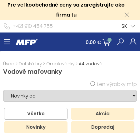
Pre veľkoobchodné ceny sa zaregistrujte ako
firma
tu
+421 910 454 755
SK
0,00 €
Úvod
>
Detské hry
>
Omaľovánky
>
A4 vodové
Vodové maľovanky
Len výrobky mfp
Všetko
Akcia
Novinky
Dopredaj