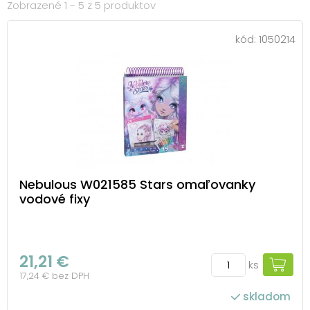
Zobrazené 1 - 5 z 5 produktov
kód:
1050214
Nebulous W021585 Stars omaľovanky
vodové fixy
21,21 €
ks
17,24 € bez DPH
skladom