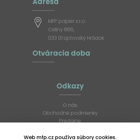
Adresa
MFP papier s.r.o.
Celiny 866,
033 01 Liptovský Hrádok
Otváracia doba
Odkazy
O nás
Obchodné podmienky
Predajne
Katalógy
K stiahnutiu
Web mfp.cz používa súbory cookies.