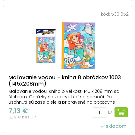
kód:
5301052
Maľovanie vodou - kniha 8 obrázkov 1003
(145x208mm)
Maľovanie vodou. Kniha o veľkosti 145 x 208 mm so
štetcom. Obrázky sa zbalrví, keď sa namočí. Po
uschnutí sú zase biele a pripravené na opätovné
použitie. NÁVOD: 1. Do téglika s čistou vodou namoč
7,13 €
ks
štetec. 2. Maľuj po bielej ploche a ako kúzlom sa
6,79 € bez DPH
objaví pestrofarebný obrázok. 3. Po zaschnut...
skladom