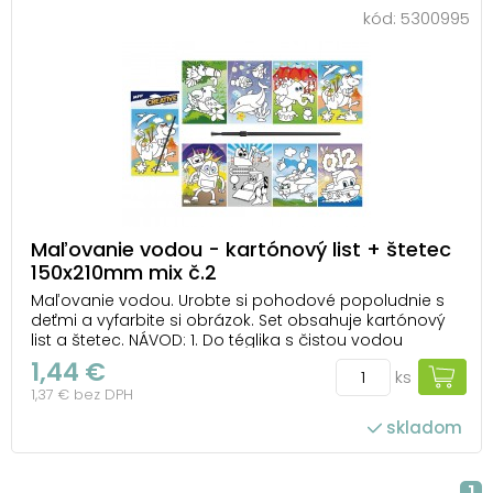
kód:
5300995
Maľovanie vodou - kartónový list + štetec
150x210mm mix č.2
Maľovanie vodou. Urobte si pohodové popoludnie s
deťmi a vyfarbite si obrázok. Set obsahuje kartónový
list a štetec. NÁVOD: 1. Do téglika s čistou vodou
namoč štetec. 2. Maľuj po bielej ploche a ako kúzlom
1,44 €
ks
sa objaví pestrofarebný obrázok. 3. Po zaschnutí
1,37 € bez DPH
farby opäť zmizne a môžeš maľovať zn...
skladom