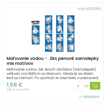
kód:
5300993
Maľovanie vodou - 2ks penové samolepky
mix motívov
Maľovanie vodou. Set dvoch obrázkov (samolepiek)
veľkosti cca 9x10cm so štetcom. Obrázok sa sfarbí,
keď sa namočí. Po uschnutí je zase biely a pripravený
na opätovné použitie. Uvedená cena je za 1 hárok.
1,56 €
ks
1,49 € bez DPH
skladom