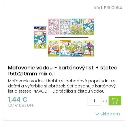
kód:
5300994
Maľovanie vodou - kartónový list + štetec
150x210mm mix č.1
Maľovanie vodou. Urobte si pohodové popoludnie s
deťmi a vyfarbite si obrázok. Set obsahuje kartónový
list a štetec. NÁVOD: 1. Do téglika s čistou vodou
namoč štetec. 2. Maľuj po bielej ploche a ako kúzlom
1,44 €
ks
sa objaví pestrofarebný obrázok. 3. Po zaschnutí
1,37 € bez DPH
farby opäť zmizne a môžeš maľovať zn...
skladom