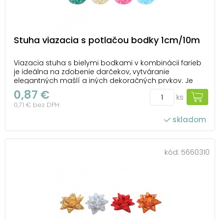
Stuha viazacia s potlačou bodky 1cm/10m
Viazacia stuha s bielymi bodkami v kombinácii farieb
je ideálna na zdobenie darčekov, vytváranie
elegantných mašlí a iných dekoračných prvkov. Je
skvelým doplnkom slávnostných balení na
0,87 €
ks
narodeniny, Vianoce alebo svadby, ktorým dodá
0,71 € bez DPH
hravý a štýlový vzhľad. Ideálna voľba na kreatívne
projekty a dek...
skladom
kód:
5660310