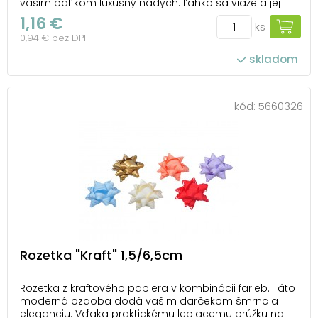
vašim balíkom luxusný nádych. Ľahko sa viaže a jej
jemný lesk vytvorí krásny kontrast s akýmkoľvek
1,16 €
ks
obalom. Ideálna na špeciálne príležitosti, keď chcete,
0,94 € bez DPH
aby vaše darčeky vynikli a zanechali nezab...
skladom
kód:
5660326
Rozetka "Kraft" 1,5/6,5cm
Rozetka z kraftového papiera v kombinácii farieb. Táto
moderná ozdoba dodá vašim darčekom šmrnc a
eleganciu. Vďaka praktickému lepiacemu prúžku na