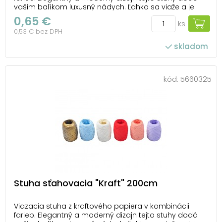
vašim balíkom luxusný nádych. Ľahko sa viaže a jej
jemný lesk vytvorí krásny kontrast s každým obalom.
0,65 €
ks
Ideálna na špeciálne príležitosti, keď chcete, aby vaše
0,53 € bez DPH
darčeky vynikli a zanechali nezabudnut...
skladom
kód:
5660325
Stuha sťahovacia "Kraft" 200cm
Viazacia stuha z kraftového papiera v kombinácii
farieb. Elegantný a moderný dizajn tejto stuhy dodá