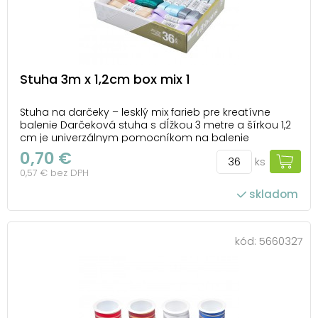
Stuha 3m x 1,2cm box mix 1
Stuha na darčeky – lesklý mix farieb pre kreatívne
balenie Darčeková stuha s dĺžkou 3 metre a šírkou 1,2
cm je univerzálnym pomocníkom na balenie
darčekov aj kreatívne tvorenie. Vďaka lesklému
0,70 €
ks
povrchu pôsobí elegantne a dodá každému balíčku
0,57 € bez DPH
či dekorácii slávnostný vzhľad. V ponuke nájdete b...
skladom
počet ks v balení: 36
kód:
5660327