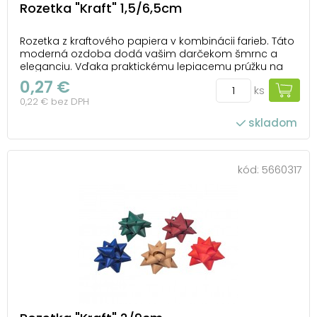
Rozetka "Kraft" 1,5/6,5cm
Rozetka z kraftového papiera v kombinácii farieb. Táto
moderná ozdoba dodá vašim darčekom šmrnc a
eleganciu. Vďaka praktickému lepiacemu prúžku na
spodnej strane ju môžete ľahko pripevniť na
0,27 €
ks
akúkoľvek darčekovú krabičku. Ideálna na každú
0,22 € bez DPH
príležitosť, keď chcete urobiť radosť a nezabudnuteľný
doje...
skladom
kód:
5660317