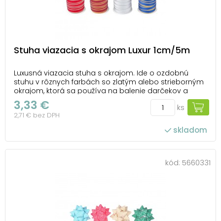
Stuha viazacia s okrajom Luxur 1cm/5m
Luxusná viazacia stuha s okrajom. Ide o ozdobnú
stuhu v rôznych farbách so zlatým alebo strieborným
okrajom, ktorá sa používa na balenie darčekov a
podobné účely. Tieto okraje dodávajú stuhe luxusnejší
3,33 €
ks
vzhľad, ktorý je vhodný na balenie darčekov alebo na
2,71 € bez DPH
špeciálne príležitosti, ako sú svadby, Via...
skladom
kód:
5660331