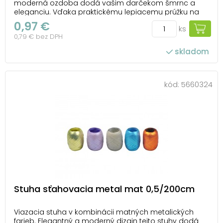
moderná ozdoba dodá vašim darčekom šmrnc a
eleganciu. Vďaka praktickému lepiacemu prúžku na
spodnej strane ju môžete ľahko pripevniť na
0,97 €
ks
akúkoľvek darčekovú krabičku. Ideálna na každú
0,79 € bez DPH
príležitosť, keď chcete urobiť radosť a nezabudnuteľný
dojem. ...
skladom
kód:
5660324
Stuha sťahovacia metal mat 0,5/200cm
Viazacia stuha v kombinácii matných metalických
farieb. Elegantný a moderný dizajn tejto stuhy dodá