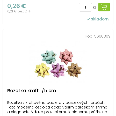
spodnej strane ju môžete ľahko pripevniť na
0,26 €
ks
akúkoľvek darčekovú krabičku. Ideálna na každú
0,21 € bez DPH
príležitosť, keď chcete urobiť radosť a nezabudnuteľný
doje...
skladom
kód:
5660309
Rozetka kraft 1/5 cm
Rozetka z kraftového papiera v pastelových farbách.
Táto moderná ozdoba dodá vašim darčekom šmrnc
a eleganciu. Vďaka praktickému lepiacemu prúžku na