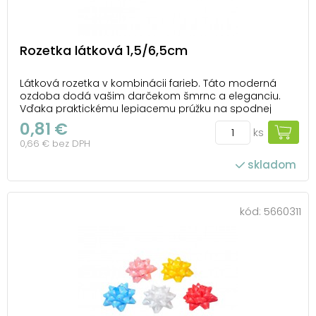
Rozetka látková 1,5/6,5cm
Látková rozetka v kombinácii farieb. Táto moderná
ozdoba dodá vašim darčekom šmrnc a eleganciu.
Vďaka praktickému lepiacemu prúžku na spodnej
strane ju môžete ľahko pripevniť na akúkoľvek
0,81 €
ks
darčekovú krabičku. Ideálna na každú príležitosť, keď
0,66 € bez DPH
chcete urobiť radosť a nezabudnuteľný dojem.
Balenie...
skladom
kód:
5660311