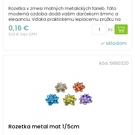
Rozetka v zmesi matných metalických farieb. Táto
moderná ozdoba dodá vašim darčekom šmrnc a
eleganciu. Vďaka praktickému lepiacemu prúžku na
spodnej strane ju môžete ľahko pripevniť na
0,16 €
ks
akúkoľvek darčekovú krabičku. Ideálna na každú
0,13 € bez DPH
príležitosť, keď chcete urobiť radosť a nezabudnuteľný
dojem. ...
skladom
kód:
5660320
Rozetka metal mat 1/5cm