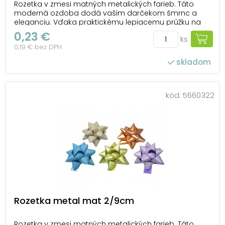
Rozetka v zmesi matných metalických farieb. Táto
moderná ozdoba dodá vašim darčekom šmrnc a
eleganciu. Vďaka praktickému lepiacemu prúžku na
spodnej strane ju môžete ľahko pripevniť na
0,23 €
ks
akúkoľvek darčekovú krabičku. Ideálna na každú
0,19 € bez DPH
príležitosť, keď chcete urobiť radosť a nezabudnuteľný
dojem. ...
skladom
kód:
5660322
Rozetka metal mat 2/9cm
Rozetka v zmesi matných metalických farieb. Táto