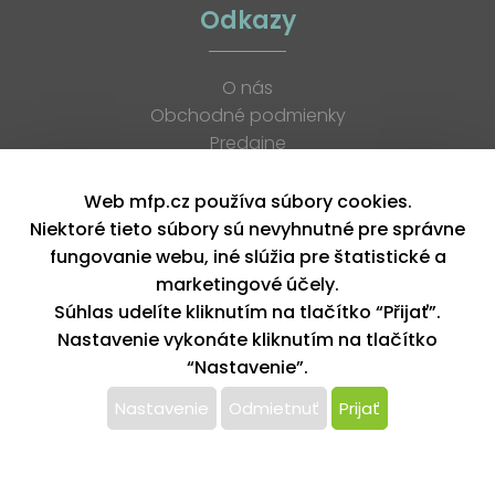
Odkazy
O nás
Obchodné podmienky
Predajne
Katalógy
K stiahnutiu
Web mfp.cz používa súbory cookies.
Blog
Niektoré tieto súbory sú nevyhnutné pre správne
Kontakt
fungovanie webu, iné slúžia pre štatistické a
Kariéra
marketingové účely.
XML feed
Súhlas udelíte kliknutím na tlačítko “Přijať”.
Nastavenie vykonáte kliknutím na tlačítko
“Nastavenie”.
Copyright © 2026, MFP paper s. r. o. | Všetky práva vyhradené
design by MFP
Nastavenie
Odmietnuť
Prijať
Tento web používa k poskytovaniu služieb,
personalizácií reklám a analýze návštevnosti súbory
cookie. Používaním tohto webu s tým súhlasíte.