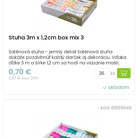
Stuha 3m x 1,2cm box mix 3
Saténová stuha – jemný detail Saténová stuha
dokáže pozdvihnúť každý darček aj dekoráciu. Vďaka
dĺžke 3 m a šírke 1,2 cm sa hodí na viazanie mašlí,
zdobenie kvetov či elegantné doplnky pri sviatočných
0,70 €
ks
príležitostiach. Lesklý saténový povrch dodá vášmu
0,57 € bez DPH
aranžmánu slávnostný nádych, zatiaľ čo ...
skladom
počet ks v balení: 36
kód:
8886649