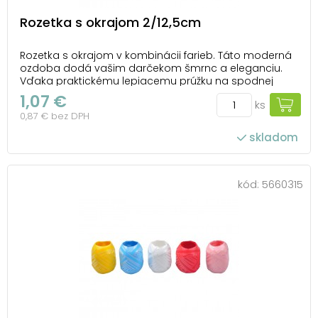
Rozetka s okrajom 2/12,5cm
Rozetka s okrajom v kombinácii farieb. Táto moderná
ozdoba dodá vašim darčekom šmrnc a eleganciu.
Vďaka praktickému lepiacemu prúžku na spodnej
strane ju môžete ľahko pripevniť na akúkoľvek
1,07 €
ks
darčekovú krabičku. Ideálna na každú príležitosť, keď
0,87 € bez DPH
chcete urobiť radosť a nezabudnuteľný dojem. Balen...
skladom
kód:
5660315