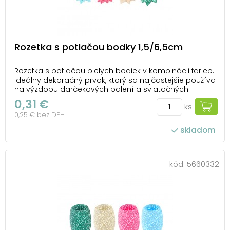
Rozetka s potlačou bodky 1,5/6,5cm
Rozetka s potlačou bielych bodiek v kombinácii farieb.
Ideálny dekoračný prvok, ktorý sa najčastejšie používa
na výzdobu darčekových balení a sviatočných
obalov. Dodáva darčekom alebo dekoráciám
0,31 €
ks
estetický a slávnostný vzhľad, najmä pri
0,25 € bez DPH
príležitostiach, ako sú Vianoce, narodeniny alebo iné
oslavy....
skladom
kód:
5660332