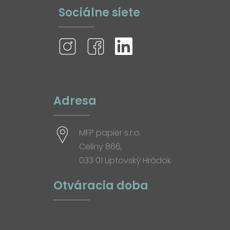
Sociálne siete
Adresa
MFP papier s.r.o.
Celiny 866,
033 01 Liptovský Hrádok
Otváracia doba