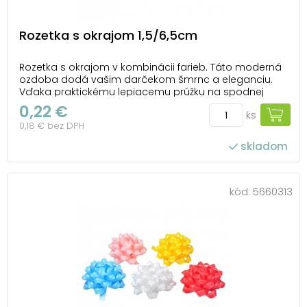
Rozetka s okrajom 1,5/6,5cm
Rozetka s okrajom v kombinácii farieb. Táto moderná
ozdoba dodá vašim darčekom šmrnc a eleganciu.
Vďaka praktickému lepiacemu prúžku na spodnej
strane ju môžete ľahko pripevniť na akúkoľvek
0,22 €
ks
darčekovú krabičku. Ideálna na každú príležitosť, keď
0,18 € bez DPH
chcete urobiť radosť a nezabudnuteľný dojem. Balen...
skladom
kód:
5660313