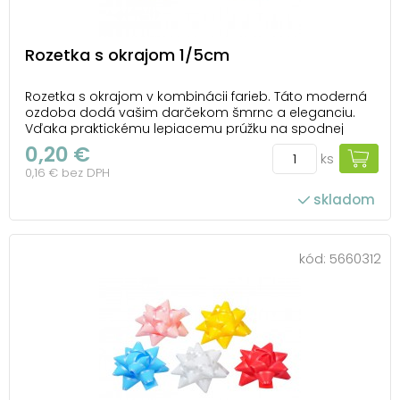
Rozetka s okrajom 1/5cm
Rozetka s okrajom v kombinácii farieb. Táto moderná
ozdoba dodá vašim darčekom šmrnc a eleganciu.
Vďaka praktickému lepiacemu prúžku na spodnej
strane ju môžete ľahko pripevniť na akúkoľvek
0,20 €
ks
darčekovú krabičku. Ideálna na každú príležitosť, keď
0,16 € bez DPH
chcete urobiť radosť a nezabudnuteľný dojem. Balen...
skladom
kód:
5660312