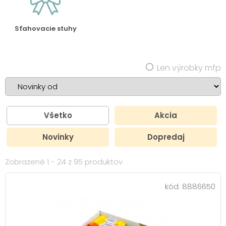
Sťahovacie stuhy
Len výrobky mfp
Všetko
Akcia
Novinky
Dopredaj
Zobrazené 1 - 24 z 95 produktov
kód:
8886650