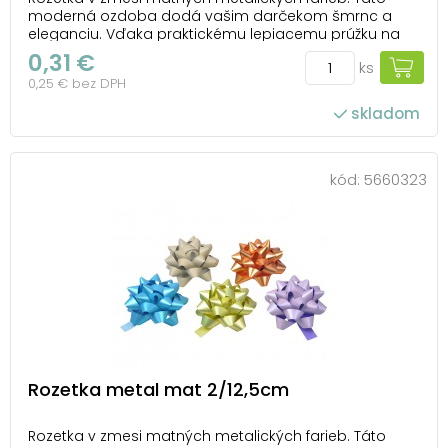
moderná ozdoba dodá vašim darčekom šmrnc a
eleganciu. Vďaka praktickému lepiacemu prúžku na
spodnej strane ju môžete ľahko pripevniť na
0,31 €
ks
akúkoľvek darčekovú krabičku. Ideálna na každú
0,25 € bez DPH
príležitosť, keď chcete urobiť radosť a nezabudnuteľný
dojem. ...
skladom
kód:
5660323
Rozetka metal mat 2/12,5cm
Rozetka v zmesi matných metalických farieb. Táto