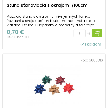
Stuha sťahoviacia s okrajom 1/100cm
Viazacia stuha s okrajom v mixe jemných farieb.
Rozjasnite svoje darčeky touto matnou metalickou
viazacou stuhou! Elegantný a moderný dizajn tejto
stuhy dodá vašim balíčkom luxusný nádych. Ľahko sa
0,70 €
ks
viaže a jej jemný lesk vytvorí krásny kontrast s každým
0,57 € bez DPH
obalom. Perfektný pre zvláštne príležitosti...
skladom
kód:
5660316