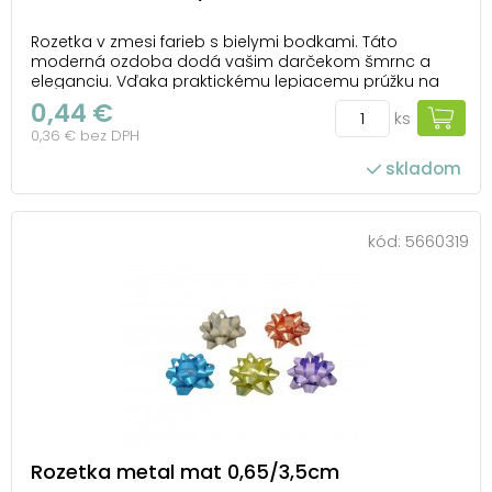
Rozetka v zmesi farieb s bielymi bodkami. Táto
moderná ozdoba dodá vašim darčekom šmrnc a
eleganciu. Vďaka praktickému lepiacemu prúžku na
spodnej strane ju môžete ľahko pripevniť na
0,44 €
ks
akúkoľvek darčekovú krabičku. Ideálna na každú
0,36 € bez DPH
príležitosť, keď chcete urobiť radosť a nezabudnuteľný
dojem. Ba...
skladom
kód:
5660319
Rozetka metal mat 0,65/3,5cm