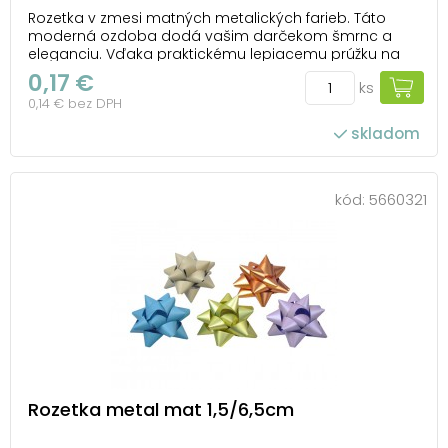
Rozetka v zmesi matných metalických farieb. Táto
moderná ozdoba dodá vašim darčekom šmrnc a
eleganciu. Vďaka praktickému lepiacemu prúžku na
spodnej strane ju môžete ľahko pripevniť na
0,17 €
ks
akúkoľvek darčekovú krabičku. Ideálna na každú
0,14 € bez DPH
príležitosť, keď chcete urobiť radosť a nezabudnuteľný
dojem. ...
skladom
kód:
5660321
Rozetka metal mat 1,5/6,5cm