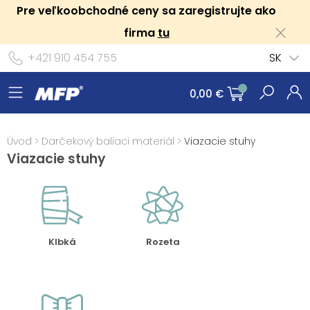
Pre veľkoobchodné ceny sa zaregistrujte ako
firma
tu
+421 910 454 755
SK
0,00 €
Úvod
>
Darčekový baliaci materiál
>
Viazacie stuhy
Viazacie stuhy
Klbká
Rozeta