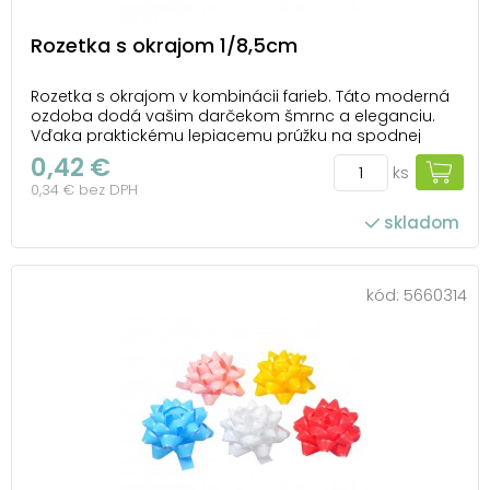
Rozetka s okrajom 1/8,5cm
Rozetka s okrajom v kombinácii farieb. Táto moderná
ozdoba dodá vašim darčekom šmrnc a eleganciu.
Vďaka praktickému lepiacemu prúžku na spodnej
strane ju môžete ľahko pripevniť na akúkoľvek
0,42 €
ks
darčekovú krabičku. Ideálna na každú príležitosť, keď
0,34 € bez DPH
chcete urobiť radosť a nezabudnuteľný dojem. Balen...
skladom
kód:
5660314