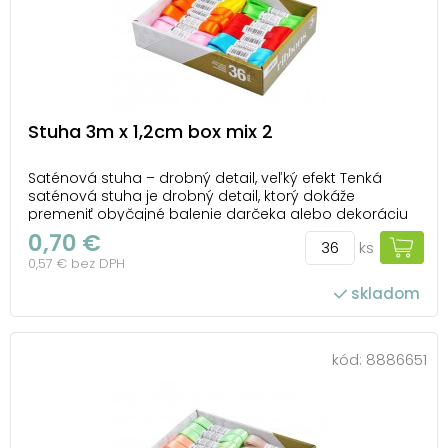
Stuha 3m x 1,2cm box mix 2
Saténová stuha – drobný detail, veľký efekt Tenká
saténová stuha je drobný detail, ktorý dokáže
premeniť obyčajné balenie darčeka alebo dekoráciu
na niečo výnimočné. Lesklý povrch dodá eleganciu,
0,70 €
ks
farby zase hravosť – a spolu vznikne perfektná
0,57 € bez DPH
kombinácia na sviatočné aj každodenné tvorenie. ...
skladom
počet ks v balení: 36
kód:
8886651