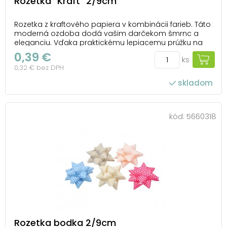
Rozetka "Kraft" 2/9cm
Rozetka z kraftového papiera v kombinácii farieb. Táto
moderná ozdoba dodá vašim darčekom šmrnc a
eleganciu. Vďaka praktickému lepiacemu prúžku na
spodnej strane ju môžete ľahko pripevniť na
0,39 €
ks
akúkoľvek darčekovú krabičku. Ideálna na každú
0,32 € bez DPH
príležitosť, keď chcete urobiť radosť a nezabudnuteľný
doj...
skladom
kód:
5660318
Rozetka bodka 2/9cm