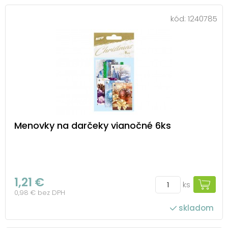
kód:
1240785
Menovky na darčeky vianočné 6ks
1,21 €
ks
0,98 € bez DPH
skladom