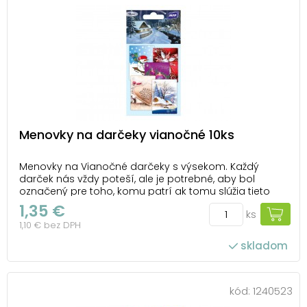
Menovky na darčeky vianočné 10ks
Menovky na Vianočné darčeky s výsekom. Každý
darček nás vždy poteší, ale je potrebné, aby bol
označený pre toho, komu patrí ak tomu slúžia tieto
farebné menovky s vianočnými motívmi, ktoré darček
1,35 €
ks
spestrí! BALENIE OBSAHUJE: - 10 kusov menoviek s
1,10 € bez DPH
rôznymi motívmi Menovky sú balené v sáčku so ...
skladom
kód:
1240523