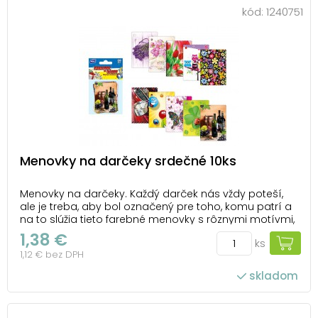
kód:
1240751
Menovky na darčeky srdečné 10ks
Menovky na darčeky. Každý darček nás vždy poteší,
ale je treba, aby bol označený pre toho, komu patrí a
na to slúžia tieto farebné menovky s rôznymi motívmi,
ktoré darček spestria. BALENIE OBSAHUJE: -10 ks
1,38 €
ks
menoviek s celoročnými motívmi a so zvlnenými
1,12 € bez DPH
okrajmi Menovky sú balené vo vrecku so...
skladom