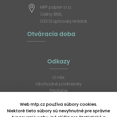
MFP papier s.r.o.
Celiny 866,
033 01 Liptovský Hrádok
Otváracia doba
Odkazy
O nás
Obchodné podmienky
Predajne
Katalógy
K stiahnutiu
Web mfp.cz používa súbory cookies.
Blog
Niektoré tieto súbory sú nevyhnutné pre správne
Kontakt