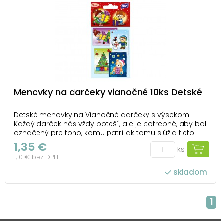
Menovky na darčeky vianočné 10ks Detské
Detské menovky na Vianočné darčeky s výsekom.
Každý darček nás vždy poteší, ale je potrebné, aby bol
označený pre toho, komu patrí ak tomu slúžia tieto
farebné menovky s vianočnými motívmi, ktoré darček
1,35 €
ks
spestrí! BALENIE OBSAHUJE: - 10 kusov menoviek s
1,10 € bez DPH
rôznymi motívmi Menovky sú balené v sá...
skladom
1