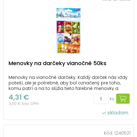
Menovky na darčeky vianočné 50ks
Menovky na vianočné darčeky. Každý darček nás vždy
poteší, ale je potrebné, aby bol označený pre toho,
komu patrí a na to slúžia tieto farebné menovky a
vianočnými motívmi, ktoré darček spestria. BALENIE
4,31 €
ks
OBSAHUJE: - 50 ks menoviek s rôznymi motívmi
3,50 € bez DPH
Menovky sú balené vo vrecúšku so závesom....
skladom
kód:
1240521