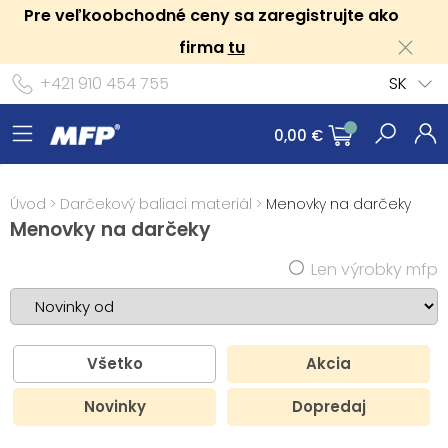
Pre veľkoobchodné ceny sa zaregistrujte ako
firma
tu
+421 910 454 755
SK
0,00 €
Úvod
>
Darčekový baliaci materiál
>
Menovky na darčeky
Menovky na darčeky
Len výrobky mfp
Všetko
Akcia
Novinky
Dopredaj