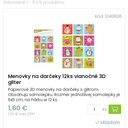
Zobrazené 1 - 9 z 9 produktov
kód:
1240808
Menovky na darčeky 12ks vianočné 3D
gliter
Papierové 3D menovky na darčeky s glitrom.
Obsahujú samolepku. Rozmer jednotlivej samolepky je
5x5 cm, na hárku je 12 ks.
1,60 €
ks
1,30 € bez DPH
skladom