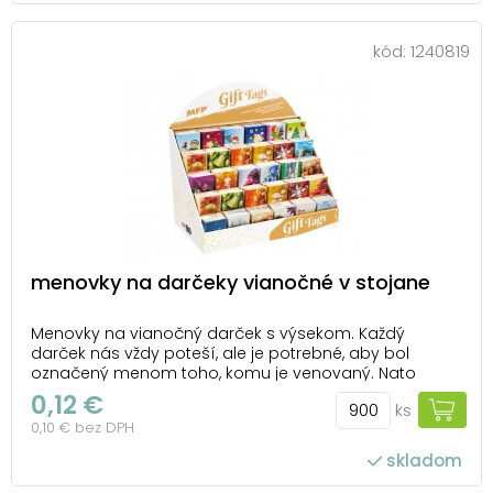
kód:
1240819
menovky na darčeky vianočné v stojane
Menovky na vianočný darček s výsekom. Každý
darček nás vždy poteší, ale je potrebné, aby bol
označený menom toho, komu je venovaný. Nato
slúžia tieto farebné vianočné menovky, ktoré darček
0,12 €
ks
spestria. BALENIE OBSAHUJE. - 900 ks menoviek
0,10 € bez DPH
Rozmery menoviek: 50 x 65 mm Rozmer balenia
stojanu: ...
skladom
počet ks v balení: 900