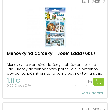
kód:
1240542
Menovky na darčeky - Josef Lada (6ks)
Menovky na vianočné darčeky s obrázkami Jozefa
Ladu. Každý darček nás vždy poteší, ale je potrebné,
aby bol označený pre toho, komu patrí ak tomu slúžia
tieto farebné menovky s vianočnými motívmi Jozefa
1,11 €
ks
Ladu, ktoré darček spestrí! BALENIE OBSAHUJE: - 6 ks
0,90 € bez DPH
menoviek Menovky sú balené v sáčku...
skladom
kód:
1240505