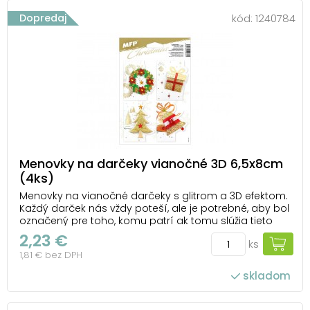
Dopredaj
kód:
1240784
Menovky na darčeky vianočné 3D 6,5x8cm
(4ks)
Menovky na vianočné darčeky s glitrom a 3D efektom.
Každý darček nás vždy poteší, ale je potrebné, aby bol
označený pre toho, komu patrí ak tomu slúžia tieto
farebné menovky s vianočnými motívmi, ktoré darček
2,23 €
ks
spestrí! BALENIE OBSAHUJE: - 4 ks menoviek s rôznymi
1,81 € bez DPH
motívmi (adventný veniec, darče...
skladom