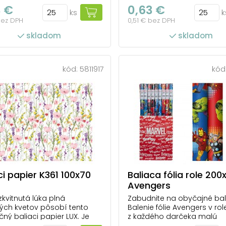
m pozadí. Kombinace
vzhľad, ktorý pôsobí čisto 
3 €
0,63 €
ks
k
h, fialových a růžových
nenútene. Tlmené tóny zele
bez DPH
0,51 € bez DPH
ůsobí lehce a hravě, takže
kombinácii s neutrálnymi 
ěle hodí na balení dárků pro
dodávajú baleniu ľahkosť 
skladom
skladom
 dospělé. Motiv inspirovaný
prirodzenú eleganciu. Tent
dou dodá vašemu dárku
baliaci papier osloví všetk
dekorativní nádec...
ktorí majú radi jednoduchý š
kód:
5811917
kód
ks v balení: 25
počet ks v balení: 25
ci papier K361 100x70
Baliaca fólia role 20
Avengers
zkvitnutá lúka plná
Zabudnite na obyčajné bal
ých kvetov pôsobí tento
Balenie fólie Avengers v rol
čný baliaci papier LUX. Je
z každého darčeka malú
vorený na letné darčeky,
komiksovú scénu. Hulk, Iron