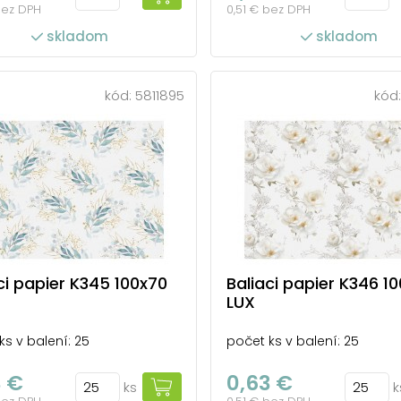
bez DPH
0,51 € bez DPH
skladom
skladom
kód:
5811895
kód
ci papier K345 100x70
Baliaci papier K346 1
LUX
ks v balení: 25
počet ks v balení: 25
3 €
0,63 €
ks
k