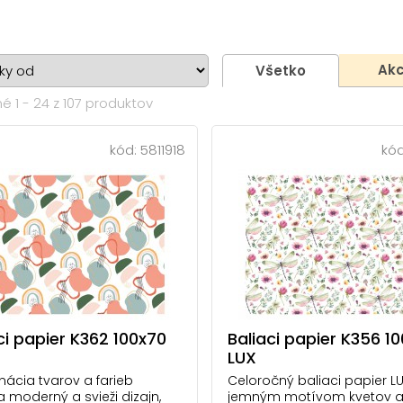
Akc
Všetko
é 1 - 24 z 107 produktov
kód:
5811918
kó
ci papier K362 100x70
Baliaci papier K356 1
LUX
ácia tvarov a farieb
Celoročný baliaci papier LU
a moderný a svieži dizajn,
jemným motívom kvetov a