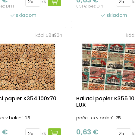
ks
k
bez DPH
0,51 € bez DPH
skladom
skladom
kód:
5811904
kód
ci papier K354 100x70
Baliaci papier K355 1
LUX
ks v balení: 25
počet ks v balení: 25
3 €
0,63 €
ks
k