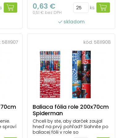
a
okamžite upúta pozornosť.
0,63 €
s
ks
nej v
Celoročný baliaci papier LUX s
0,51 € bez DPH
farbami
týmto akvarelovým kvetinovým
a
dizajnom pôsobí romanticky a
skladom
o
dodáva darčekovému baleniu
ých,
výnimočný charakter. Luxusný
týl...
vzhľad ocení každý, kto chce ve...
:
5811907
kód:
5811908
počet ks v balení: 25
0x70cm
Baliaca fólia role 200x70cm
Spiderman
enie.
Chceli by ste, aby darček zaujal
e spraví
hneď na prvý pohľad? Siahnite po
baliacej fólii v role so
 Man,
Spidermanom. Jasné farby,