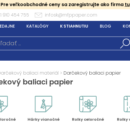
Pre veľkoobchodné ceny sa zaregistrujte ako firma
tu
1 910 454 755
infosk@mfppaper.com
EDAJNE
KATALÓGY
K STIAHNUTIU
BLOG
KO
Darčekový baliaci materiál
>
Darčekový baliaci papier
ekový baliaci papier
eloročné
Hárky vianočné
Rolky celoročné
Rolky 