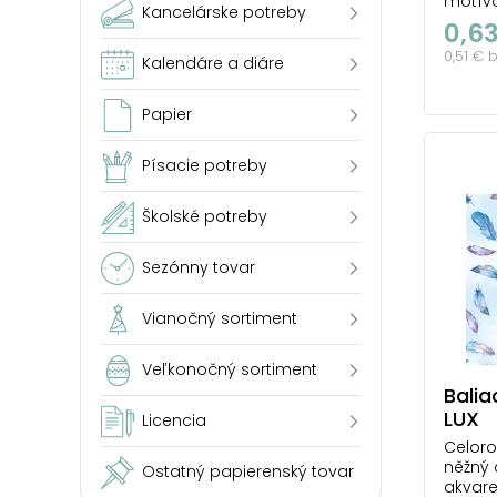
motív
Kancelárske potreby
farbác
0,6
darček
0,51 € 
vzhľad
Kalendáre a diáre
nadča
starost
Papier
vybran
luxusn
voľbou 
Písacie potreby
počet 
Školské potreby
Sezónny tovar
Vianočný sortiment
Veľkonočný sortiment
Balia
LUX
Licencia
Celoro
něžný 
Ostatný papierenský tovar
akvare