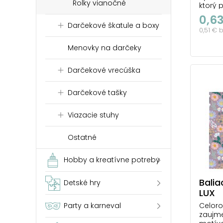
Rolky vianočné
ktorý 
súčasn
0,6
spojen
Darčekové škatule a boxy
0,51 € 
baleni
výraz.
Menovky na darčeky
osloví
netrad
darček 
Darčekové vrecúška
počet 
Darčekové tašky
Viazacie stuhy
Ostatné
Hobby a kreatívne potreby
Balia
Detské hry
LUX
Celoro
Party a karneval
zaujm