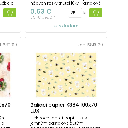
žitie a
nádych rozkvitnutej lúky. Pastelové
kvety na kontrastnom podklade
0,63 €
s
ks
 v
tvoria atraktívny vzor vhodný na
0,51 € bez DPH
bnou
rôzne príležitosti počas roka.
ť
Motív: kvety Balenie: 25 ks Gramáž:
skladom
ie
80 g Rozmer archu: 1000 × 700 mm
Všetkých 25 ks je balených v s...
amným
počet ks v balení: 25
d:
5811919
kód:
5811920
00x70
Baliaci papier K364 100x70
LUX
vým
Celoroční balicí papír LUX s
 a
jemným pastelově žlutým