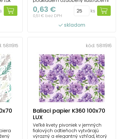
e tak
podkladem ozdobený ilustracemi
baliací
bílých květů a létajících včelek je
0,63 €
s
ks
ideální pro elegantní dárkové
0,51 € bez DPH
ntmi a
balení. Kombinuje svěží přírodní
a
motiv s jemnou estetikou, díky
skladom
elok,
čemuž se hodí pro narozeniny,
ad.
svátky, svatby i drobné pozornosti
kusnému
během roku. Bal...
d:
5811915
kód:
5811916
počet ks v balení: 25
00x70
Baliaci papier K360 100x70
LUX
Veľké kvety pivoniek v jemných
piera
fialových odtieňoch vytvárajú
ážený
výrazný a elegantný vzhľad, ktorý