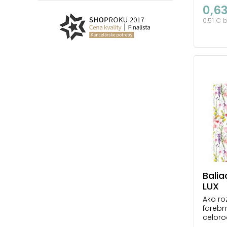
modré
0,6
modrýc
0,51 € 
tónů p
se skv
děti i
příro
jemný 
počet 
Balia
LUX
Ako ro
farebn
celoro
ako st