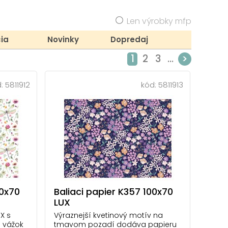
Len výrobky mfp
ia
Novinky
Dopredaj
1
2
3
...
>
d:
5811912
kód:
5811913
00x70
Baliaci papier K357 100x70
LUX
X s
Výraznejší kvetinový motív na
 vážok
tmavom pozadí dodáva papieru