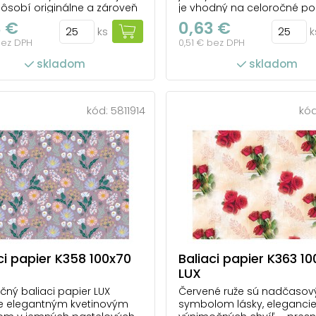
pôsobí originálne a zároveň
je vhodný na celoročné pou
e. Jemné pastelové tóny v
pôsobí ľahko, elegantne a
3 €
0,63 €
ks
k
í s oblými líniami dodávajú
nadčasovo. Svetlý podklad
bez DPH
0,51 € bez DPH
u uvoľnený a kreatívny
kombinácii s jemnou fare
 Celoročný baliaci papier LUX
potlačou necháva vyniknú
skladom
skladom
 každého, kto má rád
detailom. Hodí sa na balen
ičný štýl a chce darovať
darčekov k narodeninám,
s osobi...
meninám aj ďalším význ
udalostiam. ...
kód:
5811914
kó
ks v balení: 25
počet ks v balení: 25
ci papier K358 100x70
Baliaci papier K363 1
LUX
čný baliaci papier LUX
Červené ruže sú nadčaso
e elegantným kvetinovým
symbolom lásky, elegancie