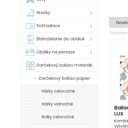
Hračky
Pohľadnice
Zobrazen
Blahoželanie do obálok
Obálky na peniaze
Darčekový baliaci materiál
Darčekový baliaci papier
Hárky celoročné
Hárky vianočné
Balia
LUX
Rolky celoročné
Kombin
vytvár