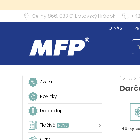
Celiny 866,
033 01
Liptovský Hrádok
+42
O NÁS
PR
Úvod
>
Akcia
Darč
Novinky
Dopredaj
Tlačivá
NOVÉ
Hárky c
Gifty