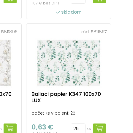
1,07 € bez DPH
skladom
:
5811896
kód:
5811897
00x70
Baliaci papier K347 100x70
LUX
počet ks v balení: 25
0,63 €
s
ks