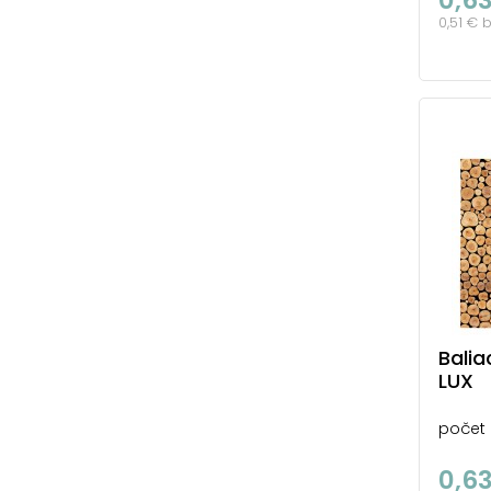
0,51 € 
Balia
LUX
počet 
0,6