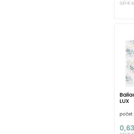
0,51 € 
Balia
LUX
počet 
0,6