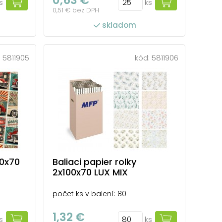
s
ks
0,51 € bez DPH
skladom
:
5811905
kód:
5811906
00x70
Baliaci papier rolky
2x100x70 LUX MIX
počet ks v balení: 80
1,32 €
s
ks