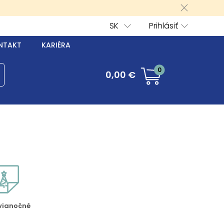
SK
Prihlásiť
NTAKT
KARIÉRA
0
0,00 €
vianočné