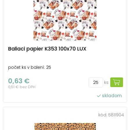
Baliaci papier K353 100x70 LUX
počet ks v balení: 25
0,63 €
ks
0,51 € bez DPH
skladom
kód:
5811904