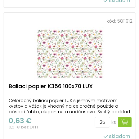
skladom
počet ks v balení: 25
kód:
5811912
Baliaci papier K356 100x70 LUX
Celoročný baliaci papier LUX s jemným motívom
kvetov a vážok je vhodný na celoročné použitie a
pôsobí ľahko, elegantne a nadčasovo. Svetlý podklad
v kombinácii s jemnou farebnou potlačou necháva
0,63 €
ks
vyniknúť detailom. Hodí sa na balenie darčekov k
0,51 € bez DPH
narodeninám, meninám aj ďalším významným
udalostiam. ...
skladom