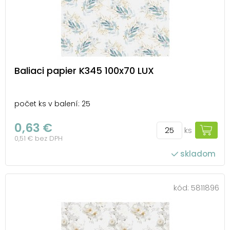
Baliaci papier K345 100x70 LUX
počet ks v balení: 25
0,63 €
ks
0,51 € bez DPH
skladom
kód:
5811896