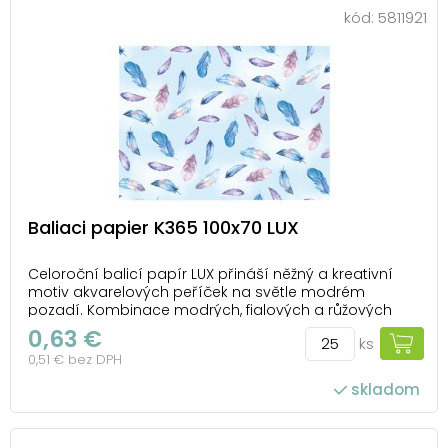
kód:
5811921
Baliaci papier K365 100x70 LUX
Celoroční balicí papír LUX přináší něžný a kreativní
motiv akvarelových peříček na světle modrém
pozadí. Kombinace modrých, fialových a růžových
tónů působí lehce a hravě, takže se skvěle hodí na
0,63 €
ks
balení dárků pro děti i dospělé. Motiv inspirovaný
0,51 € bez DPH
přírodou dodá vašemu dárku jemný dekorativní
nádec...
skladom
počet ks v balení: 25