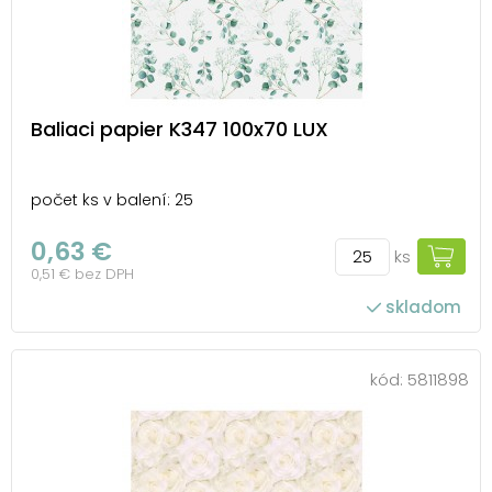
Baliaci papier K347 100x70 LUX
počet ks v balení: 25
0,63 €
ks
0,51 € bez DPH
skladom
kód:
5811898