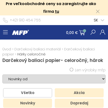
Pre veľkoobchodné ceny sa zaregistrujte ako
firma
tu
+421 910 454 755
SK
0,00 €
Úvod
>
Darčekový baliaci materiál
>
Darčekový baliaci
papier
>
Hárky celoročné
Darčekový baliaci papier- celoročný, hárok
Len výrobky mfp
Všetko
Akcia
Novinky
Dopredaj