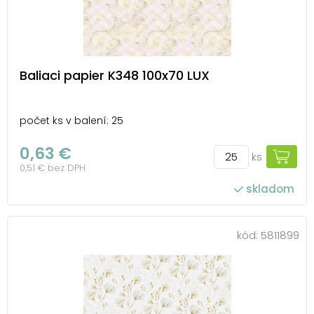
Baliaci papier K348 100x70 LUX
počet ks v balení: 25
0,63 €
ks
0,51 € bez DPH
skladom
kód:
5811899