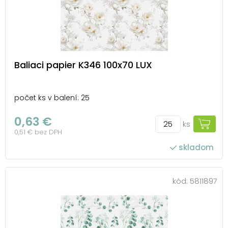
Baliaci papier K346 100x70 LUX
počet ks v balení: 25
0,63 €
ks
0,51 € bez DPH
skladom
kód:
5811897