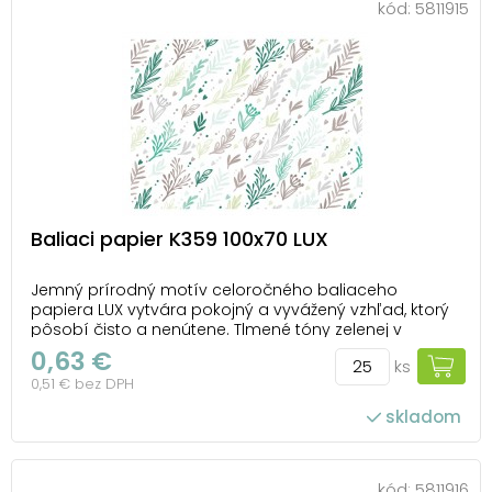
kód:
5811915
Baliaci papier K359 100x70 LUX
Jemný prírodný motív celoročného baliaceho
papiera LUX vytvára pokojný a vyvážený vzhľad, ktorý
pôsobí čisto a nenútene. Tlmené tóny zelenej v
kombinácii s neutrálnymi farbami dodávajú baleniu
0,63 €
ks
ľahkosť a prirodzenú eleganciu. Tento baliaci papier
0,51 € bez DPH
osloví všetkých, ktorí majú radi jednoduchý štýl...
skladom
počet ks v balení: 25
kód:
5811916