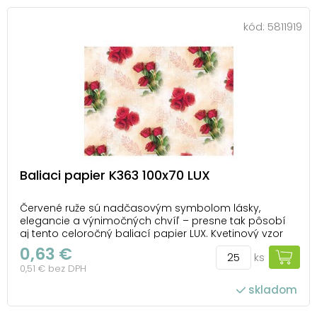
kód:
5811919
Baliaci papier K363 100x70 LUX
Červené ruže sú nadčasovým symbolom lásky,
elegancie a výnimočných chvíľ – presne tak pôsobí
aj tento celoročný baliací papier LUX. Kvetinový vzor
doplnený jemnými ornamentmi a svetlým podkladom
0,63 €
ks
vytvára harmonický a romantický celok, ktorý zaujme
0,51 € bez DPH
na prvý pohľad. Vďaka slávnostnému a vkusnému v...
skladom
počet ks v balení: 25