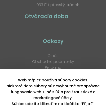
033 01 Liptovský Hrádok
Otváracia doba
Odkazy
O nás
Obchodné podmienky
Predajne
Katalógy
K stiahnutiu
Web mfp.cz používa súbory cookies.
Blog
Niektoré tieto súbory sú nevyhnutné pre správne
Kontakt
fungovanie webu, iné slúžia pre štatistické a
Kariéra
marketingové účely.
XML feed
Súhlas udelíte kliknutím na tlačítko “Přijať”.