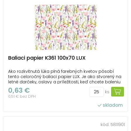
Baliaci papier K361 100x70 LUX
Ako rozkvitnutá lúka plná farebných kvetov pôsobí
tento celoročný baliaci papier LUX. Je ako stvorený na
letné darčeky, oslavy a príležitosti, keď chcete baleniu
dodať ľahkosť a pozitívnu náladu. Skvele doplní
0,63 €
ks
darčeky určené na neformálne slávnostné okamihy aj
0,51 € bez DPH
drobné pozornosti odovzdávané len ta...
skladom
počet ks v balení: 25
kód:
5811901