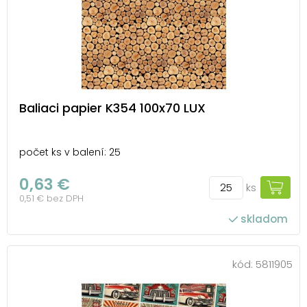
Baliaci papier K354 100x70 LUX
počet ks v balení: 25
0,63 €
ks
0,51 € bez DPH
skladom
kód:
5811905