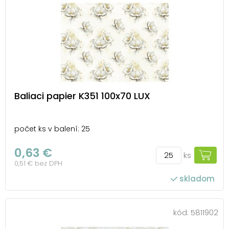
Baliaci papier K351 100x70 LUX
počet ks v balení: 25
0,63 €
ks
0,51 € bez DPH
skladom
kód:
5811902