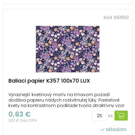
počet ks v balení: 25
kód:
5811913
Baliaci papier K357 100x70 LUX
Výraznejší kvetinový motív na tmavom pozadí
dodáva papieru nádych rozkvitnutej lúky. Pastelové
kvety na kontrastnom podklade tvoria atraktívny vzor
vhodný na rôzne príležitosti počas roka. Motív: kvety
0,63 €
ks
Balenie: 25 ks Gramáž: 80 g Rozmer archu: 1000 × 700
0,51 € bez DPH
mm Všetkých 25 ks je balených v s...
skladom
počet ks v balení: 25