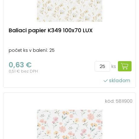
Baliaci papier K349 100x70 LUX
počet ks v balení: 25
0,63 €
ks
0,51 € bez DPH
skladom
kód:
5811900