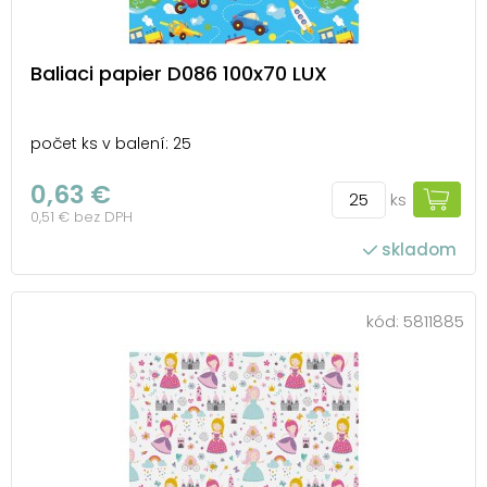
Baliaci papier D086 100x70 LUX
počet ks v balení: 25
0,63 €
ks
0,51 € bez DPH
skladom
kód:
5811885