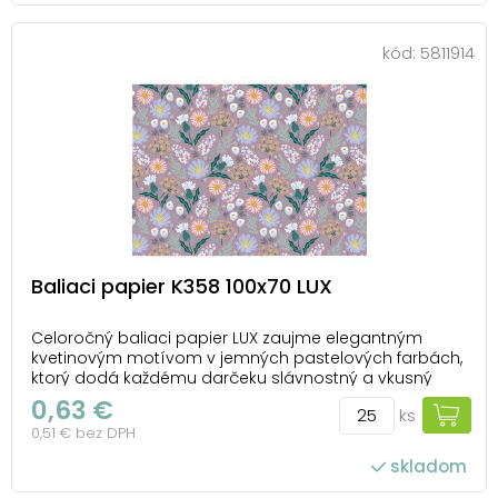
kód:
5811914
Baliaci papier K358 100x70 LUX
Celoročný baliaci papier LUX zaujme elegantným
kvetinovým motívom v jemných pastelových farbách,
ktorý dodá každému darčeku slávnostný a vkusný
vzhľad. Dizajn pôsobí nežne a nadčasovo a
0,63 €
ks
podčiarkuje starostlivosť, s akou je darček vybraný aj
0,51 € bez DPH
zabalený. Vďaka luxusnému vzhľadu je ideálnou
voľbou ...
skladom
počet ks v balení: 25