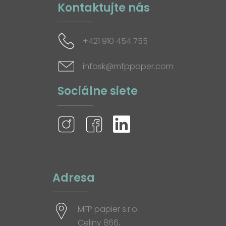
Kontaktujte nás
+421 910 454 755
infosk@mfppaper.com
Sociálne siete
Adresa
MFP papier s.r.o.
Celiny 866,