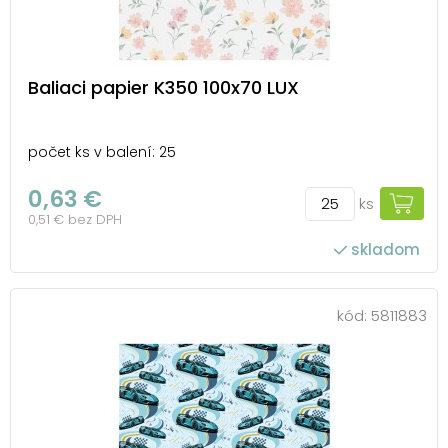
Baliaci papier K350 100x70 LUX
počet ks v balení: 25
0,63 €
ks
0,51 € bez DPH
skladom
kód:
5811883