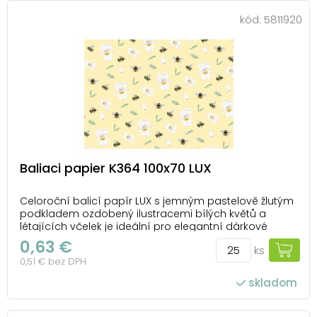
kód:
5811920
Baliaci papier K364 100x70 LUX
Celoroční balicí papír LUX s jemným pastelově žlutým
podkladem ozdobený ilustracemi bílých květů a
létajících včelek je ideální pro elegantní dárkové
balení. Kombinuje svěží přírodní motiv s jemnou
0,63 €
ks
estetikou, díky čemuž se hodí pro narozeniny, svátky,
0,51 € bez DPH
svatby i drobné pozornosti během roku. Bal...
skladom
počet ks v balení: 25