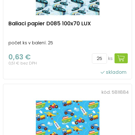
Baliaci papier D085 100x70 LUX
počet ks v balení: 25
0,63 €
ks
0,51 € bez DPH
skladom
kód:
5811884