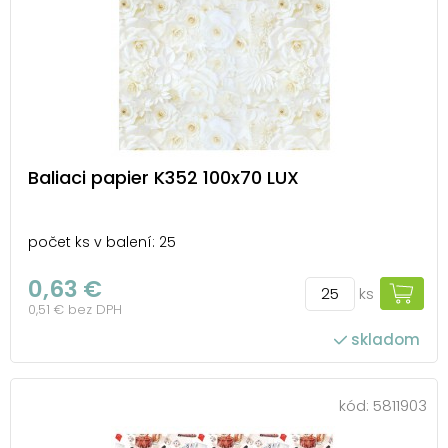
Baliaci papier K352 100x70 LUX
počet ks v balení: 25
0,63 €
ks
0,51 € bez DPH
skladom
kód:
5811903