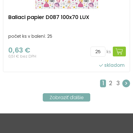
Baliaci papier D087 100x70 LUX
počet ks v balení: 25
0,63 €
ks
0,51 € bez DPH
skladom
1
2
3
>