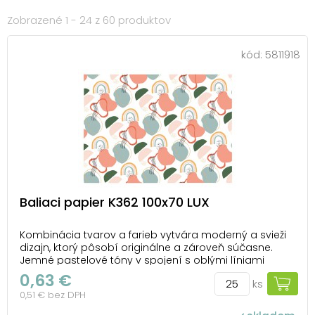
Zobrazené 1 - 24 z 60 produktov
kód:
5811918
Baliaci papier K362 100x70 LUX
Kombinácia tvarov a farieb vytvára moderný a svieži
dizajn, ktorý pôsobí originálne a zároveň súčasne.
Jemné pastelové tóny v spojení s oblými líniami
dodávajú baleniu uvoľnený a kreatívny výraz.
0,63 €
ks
Celoročný baliaci papier LUX osloví každého, kto má
0,51 € bez DPH
rád netradičný štýl a chce darovať darček s osobi...