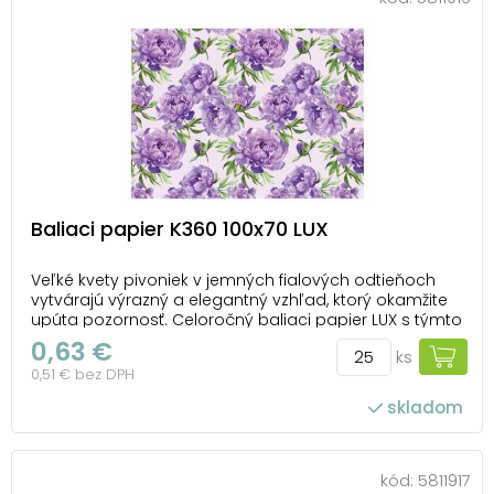
Baliaci papier K360 100x70 LUX
Veľké kvety pivoniek v jemných fialových odtieňoch
vytvárajú výrazný a elegantný vzhľad, ktorý okamžite
upúta pozornosť. Celoročný baliaci papier LUX s týmto
akvarelovým kvetinovým dizajnom pôsobí romanticky
0,63 €
ks
a dodáva darčekovému baleniu výnimočný
0,51 € bez DPH
charakter. Luxusný vzhľad ocení každý, kto chce ve...
skladom
počet ks v balení: 25
kód:
5811917