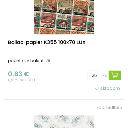
Baliaci papier K355 100x70 LUX
počet ks v balení: 25
0,63 €
ks
0,51 € bez DPH
skladom
kód:
5811895