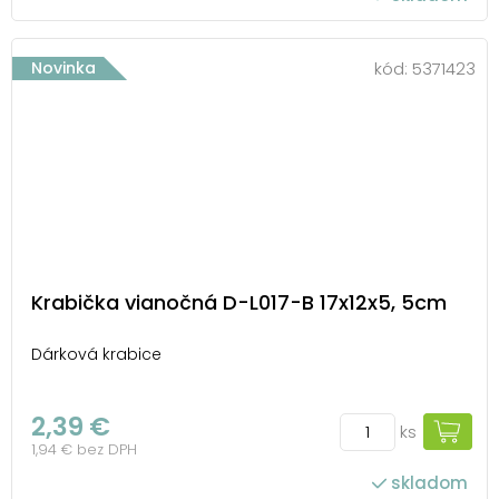
Novinka
kód:
5371423
Krabička vianočná D-L017-B 17x12x5, 5cm
Dárková krabice
2,39 €
ks
1,94 € bez DPH
skladom