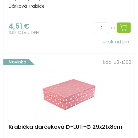
Dárková krabice
4,51 €
ks
3,67 € bez DPH
skladom
Novinka
kód:
5371368
Krabička darčeková D-L011-G 29x21x8cm