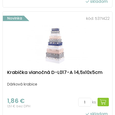
skladom
Novinka
kód:
5371422
Krabička vianočná D-L017-A 14,5x10x5cm
Dárková krabice
1,86 €
ks
1,51 € bez DPH
skladom