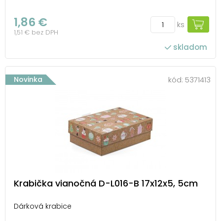
1,86 €
ks
1,51 € bez DPH
skladom
Novinka
kód:
5371413
Krabička vianočná D-L016-B 17x12x5, 5cm
Dárková krabice