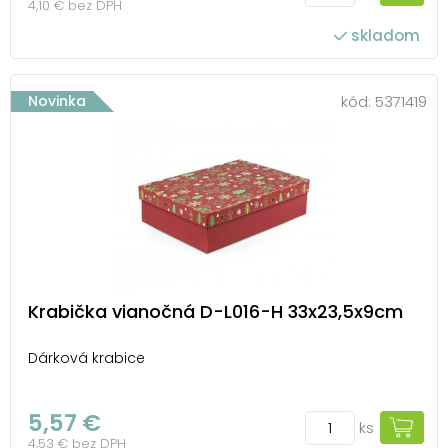
4,10 € bez DPH
skladom
Novinka
kód:
5371419
Krabička vianočná D-L016-H 33x23,5x9cm
Dárková krabice
5,57 €
ks
4,53 € bez DPH