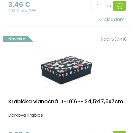
3,46 €
ks
2,81 € bez DPH
skladom
Novinka
kód:
5371416
Krabička vianočná D-L016-E 24,5x17,5x7cm
Dárková krabice