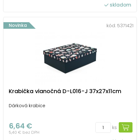
skladom
Novinka
kód:
5371421
Krabička vianočná D-L016-J 37x27x11cm
Dárková krabice
6,64 €
ks
5,40 € bez DPH