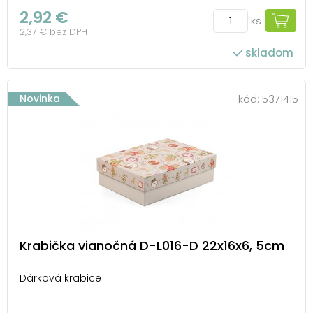
2,92 €
ks
2,37 € bez DPH
skladom
Novinka
kód:
5371415
Krabička vianočná D-L016-D 22x16x6, 5cm
Dárková krabice