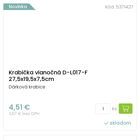
Novinka
kód:
5371427
Krabička vianočná D-L017-F
27,5x19,5x7,5cm
Dárková krabice
4,51 €
ks
3,67 € bez DPH
skladom