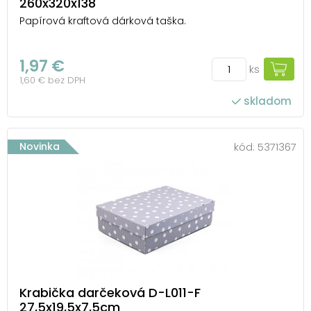
260x320x138
Papírová kraftová dárková taška.
1,97 €
ks
1,60 € bez DPH
skladom
Novinka
kód:
5371367
Krabička darčeková D-L011-F
27,5x19,5x7,5cm