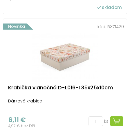
skladom
Novinka
kód:
5371420
Krabička vianočná D-L016-I 35x25x10cm
Dárková krabice
6,11 €
ks
4,97 € bez DPH