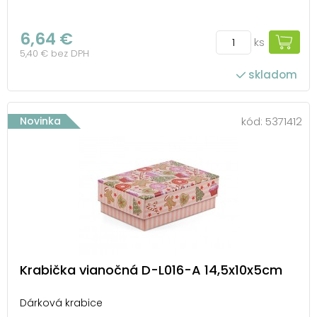
6,64 €
ks
5,40 € bez DPH
skladom
Novinka
kód:
5371412
Krabička vianočná D-L016-A 14,5x10x5cm
Dárková krabice