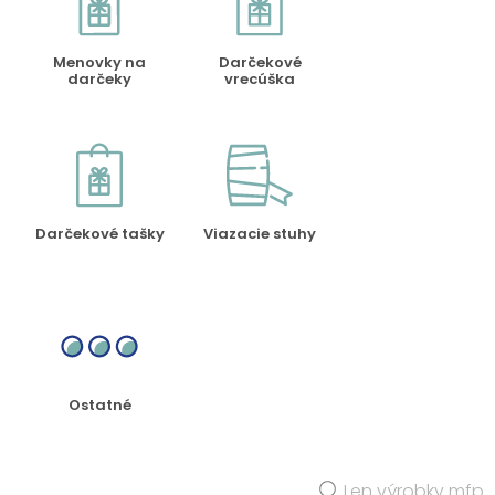
Menovky na
Darčekové
darčeky
vrecúška
Darčekové tašky
Viazacie stuhy
Ostatné
Len výrobky mfp