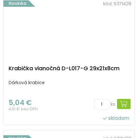
Novinka
kód:
5371428
Krabička vianočná D-L017-G 29x21x8cm
Dárková krabice
5,04 €
ks
4,10 € bez DPH
skladom