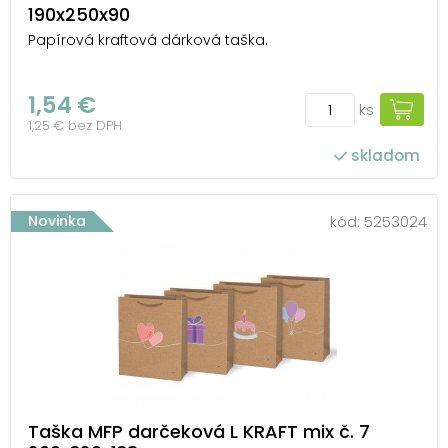
190x250x90
Papírová kraftová dárková taška.
1,54 €
ks
1,25 € bez DPH
skladom
Novinka
kód:
5253024
Taška MFP darčeková L KRAFT mix č. 7