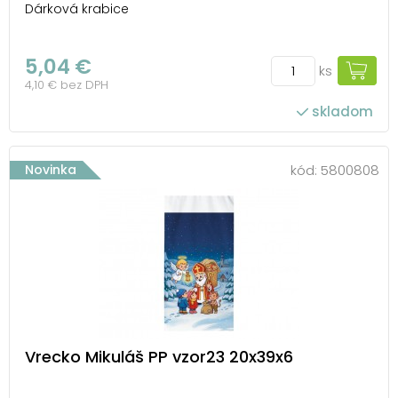
Dárková krabice
5,04 €
ks
4,10 € bez DPH
skladom
Novinka
kód:
5800808
Vrecko Mikuláš PP vzor23 20x39x6