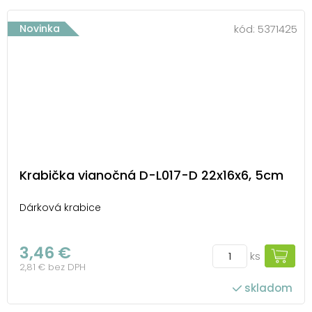
Novinka
kód:
5371425
Krabička vianočná D-L017-D 22x16x6, 5cm
Dárková krabice
3,46 €
ks
2,81 € bez DPH
skladom