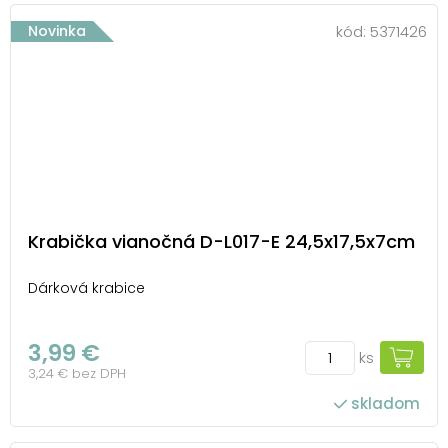
Novinka
kód:
5371426
Krabička vianočná D-L017-E 24,5x17,5x7cm
Dárková krabice
3,99 €
ks
3,24 € bez DPH
skladom