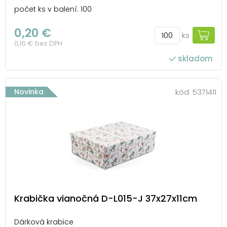
počet ks v balení: 100
0,20 €
ks
0,16 € bez DPH
skladom
Novinka
kód:
5371411
Krabička vianočná D-L015-J 37x27x11cm
Dárková krabice