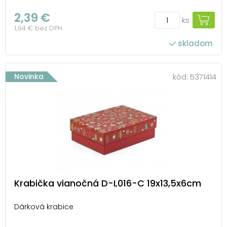
2,39 €
ks
1,94 € bez DPH
skladom
Novinka
kód:
5371414
Krabička vianočná D-L016-C 19x13,5x6cm
Dárková krabice