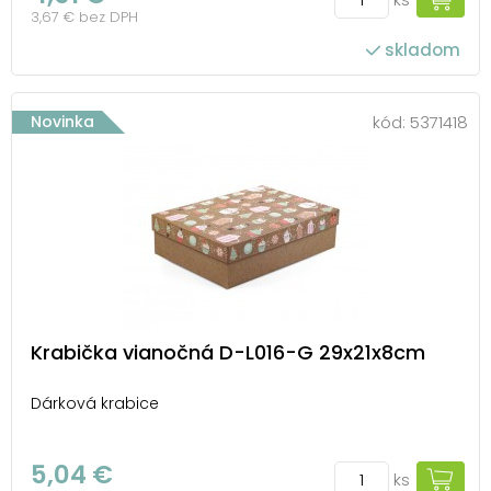
3,67 € bez DPH
skladom
Novinka
kód:
5371418
Krabička vianočná D-L016-G 29x21x8cm
Dárková krabice
5,04 €
ks