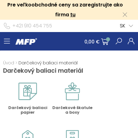
Pre veľkoobchodné ceny sa zaregistrujte ako
firma
tu
+421 910 454 755
SK
0,00 €
Úvod
>
Darčekový baliaci materiál
Darčekový baliaci materiál
Darčekový baliaci
Darčekové škatule
papier
a boxy