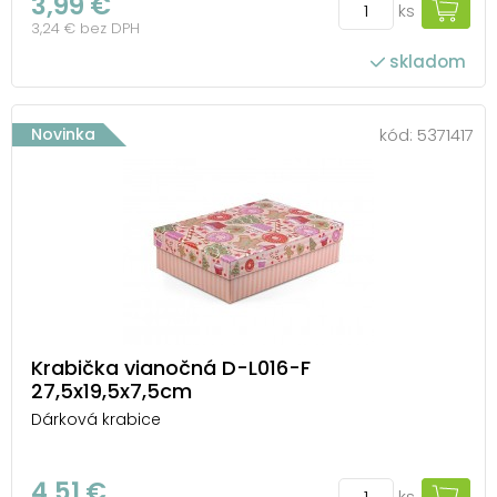
3,99 €
ks
3,24 € bez DPH
skladom
Novinka
kód:
5371417
Krabička vianočná D-L016-F
27,5x19,5x7,5cm
Dárková krabice
4,51 €
ks