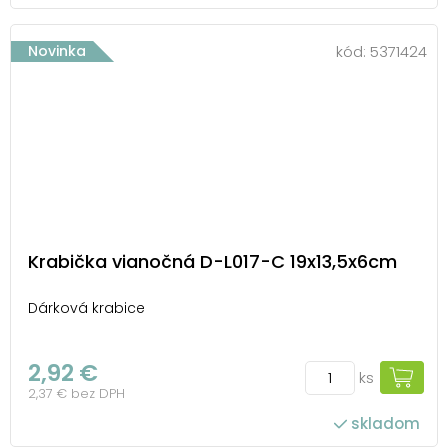
Novinka
kód:
5371424
Krabička vianočná D-L017-C 19x13,5x6cm
Dárková krabice
2,92 €
ks
2,37 € bez DPH
skladom