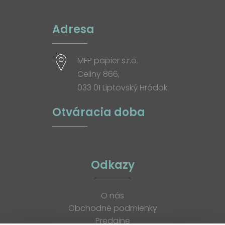
Adresa
MFP papier s.r.o.
Celiny 866,
033 01 Liptovský Hrádok
Otváracia doba
Odkazy
O nás
Obchodné podmienky
Predajne