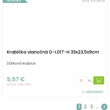
Novinka
kód:
5371429
Krabička vianočná D-L017-H 33x23,5x9cm
Dárková krabice
5,57 €
ks
4,53 € bez DPH
skladom
1
2
3
...
>