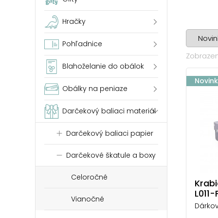
Hračky
Pohľadnice
Zobrazen
Blahoželanie do obálok
Novin
Obálky na peniaze
Darčekový baliaci materiál
Darčekový baliaci papier
Darčekové škatule a boxy
Celoročné
Krab
L011-
Vianočné
Dárkov