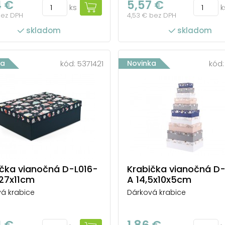
4 €
5,57 €
ks
k
bez DPH
4,53 € bez DPH
skladom
skladom
ka
kód:
5371421
Novinka
kód
ička vianočná D-L016-
Krabička vianočná D-
x27x11cm
A 14,5x10x5cm
á krabice
Dárková krabice
4 €
1,86 €