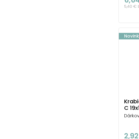
5,40 €
Novin
Krab
C 19
Dárkov
2,92