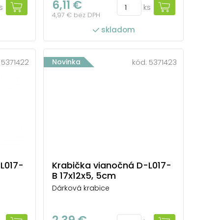
6,11 €
s
ks
4,97 € bez DPH
skladom
:
5371422
Novinka
kód:
5371423
L017-
Krabička vianočná D-L017-
B 17x12x5, 5cm
Dárková krabice
2,39 €