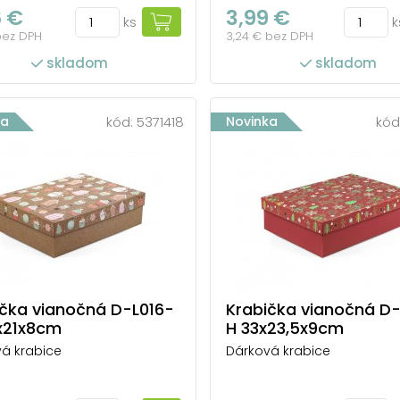
6 €
3,99 €
ks
k
bez DPH
3,24 € bez DPH
skladom
skladom
ka
kód:
5371418
Novinka
kód
ička vianočná D-L016-
Krabička vianočná D-
x21x8cm
H 33x23,5x9cm
á krabice
Dárková krabice