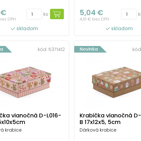
 €
5,04 €
ks
k
 bez DPH
4,10 € bez DPH
skladom
skladom
ka
kód:
5371412
Novinka
kód
ička vianočná D-L016-
Krabička vianočná D-
,5x10x5cm
B 17x12x5, 5cm
á krabice
Dárková krabice