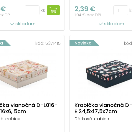
 €
2,39 €
ks
k
bez DPH
1,94 € bez DPH
skladom
skladom
ka
kód:
5371415
Novinka
kód
ička vianočná D-L016-
Krabička vianočná D-
x16x6, 5cm
E 24,5x17,5x7cm
á krabice
Dárková krabice