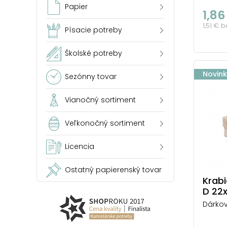
Papier
1,86
1,51 € 
Písacie potreby
Školské potreby
Novin
Sezónny tovar
Vianočný sortiment
Veľkonočný sortiment
Licencia
Ostatný papierenský tovar
Krab
D 22
Dárkov