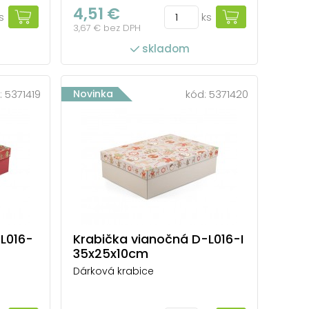
4,51 €
s
ks
3,67 € bez DPH
skladom
:
5371419
Novinka
kód:
5371420
L016-
Krabička vianočná D-L016-I
35x25x10cm
Dárková krabice