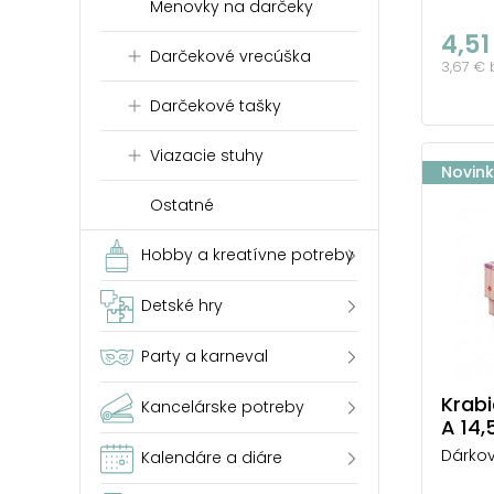
Menovky na darčeky
4,51
Darčekové vrecúška
3,67 €
Darčekové tašky
Viazacie stuhy
Novin
Ostatné
Hobby a kreatívne potreby
Detské hry
Party a karneval
Krab
Kancelárske potreby
A 14
Dárkov
Kalendáre a diáre