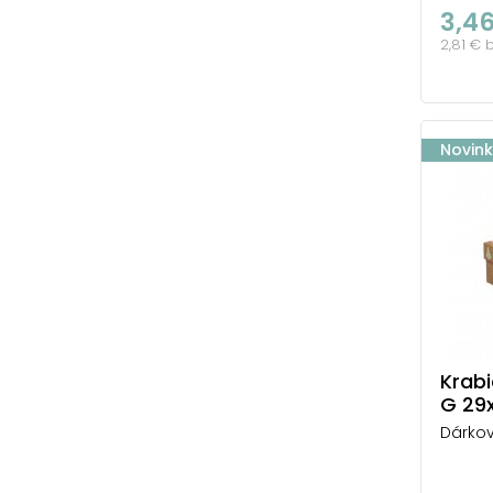
3,4
2,81 € 
Novin
Krab
G 29
Dárkov