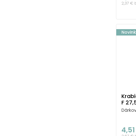
2,37 €
Novin
Krab
F 27,
Dárkov
4,51