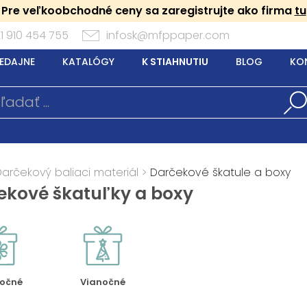
Pre veľkoobchodné ceny sa zaregistrujte ako firma
tu
1 910 454 755
infosk@mfppaper.com
EDAJNE
KATALÓGY
K STIAHNUTIU
BLOG
KO
Darčekový baliaci materiál
>
Darčekové škatule a boxy
ekové škatuľky a boxy
ročné
Vianočné