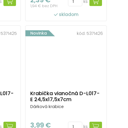
s
ks
1,94 € bez DPH
skladom
:
5371425
Novinka
kód:
5371426
L017-
Krabička vianočná D-L017-
E 24,5x17,5x7cm
Dárková krabice
3,99 €
s
ks