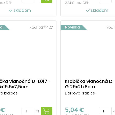
 bez DPH
2,81 € bez DPH
skladom
skladom
ka
kód:
5371427
Novinka
kód
ička vianočná D-L017-
Krabička vianočná D-
5x19,5x7,5cm
G 29x21x8cm
á krabice
Dárková krabice
 €
5,04 €
ks
k