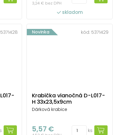
3,24 € bez DPH
skladom
:
5371428
Novinka
kód:
5371429
L017-
Krabička vianočná D-L017-
H 33x23,5x9cm
Dárková krabice
5,57 €
s
ks