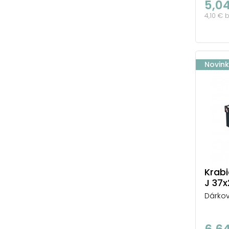
5,0
4,10 € 
Novin
Krab
J 37
Dárkov
6,6