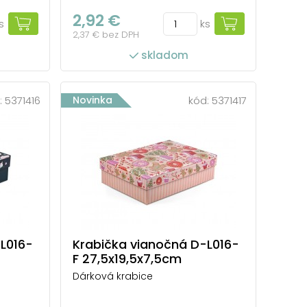
2,92 €
s
ks
2,37 € bez DPH
skladom
:
5371416
Novinka
kód:
5371417
L016-
Krabička vianočná D-L016-
F 27,5x19,5x7,5cm
Dárková krabice