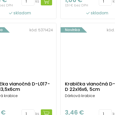
ks
k
 bez DPH
1,51 € bez DPH
skladom
skladom
ka
kód:
5371424
Novinka
kód
ička vianočná D-L017-
Krabička vianočná D-
x13,5x6cm
D 22x16x6, 5cm
á krabice
Dárková krabice
 €
3,46 €
ks
k