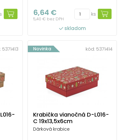
6,64 €
s
ks
5,40 € bez DPH
skladom
:
5371413
Novinka
kód:
5371414
L016-
Krabička vianočná D-L016-
C 19x13,5x6cm
Dárková krabice