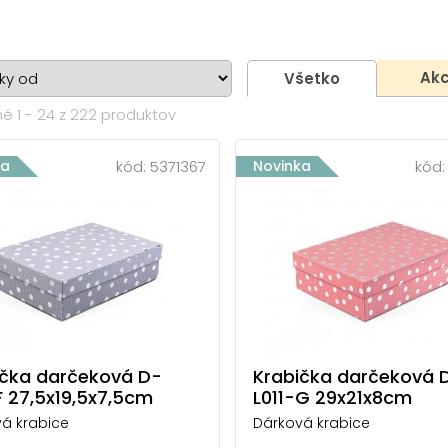
Akc
Všetko
é 1 - 24 z 222 produktov
ka
kód:
5371367
Novinka
kód
ička darčeková D-
Krabička darčeková 
F 27,5x19,5x7,5cm
L011-G 29x21x8cm
á krabice
Dárková krabice