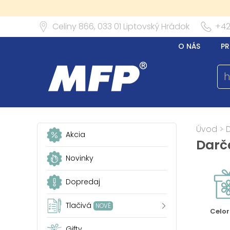
Celiny 866,
033 01
Liptovský Hrádok
+42
O NÁS
PR
Úvod
>
Akcia
Darč
Novinky
Dopredaj
Tlačivá
NOVÉ
Celo
Gifty