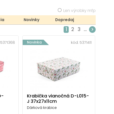
Len výrobky mfp
ia
Novinky
Dopredaj
1
2
3
...
>
:
5371368
Novinka
kód:
5371411
D-
Krabička vianočná D-L015-
J 37x27x11cm
Dárková krabice